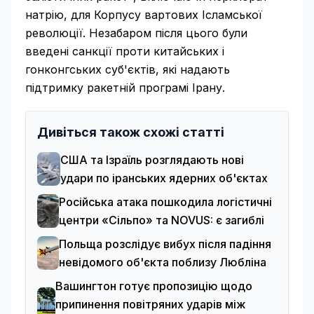
натрію, для Корпусу вартових Ісламської
революції. Незабаром після цього були
введені санкції проти китайських і
гонконгських суб'єктів, які надають
підтримку ракетній програмі Ірану.
Дивіться також схожі статті
США та Ізраїль розглядають нові
удари по іранських ядерних об'єктах
Російська атака пошкодила логістичні
центри «Сільпо» та NOVUS: є загиблі
Польща розслідує вибух після падіння
невідомого об'єкта поблизу Любліна
Вашингтон готує пропозицію щодо
припинення повітряних ударів між