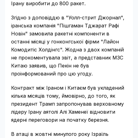
Ірану виробити до 800 ракет.
Згідно з доповіддю в "Уолл-стрит Джорнал",
іранська компанія "Пішгаман Тджарат Рафі
Новін" замовила ракетні компоненти в
останні місяці у гонконгської фірми "Лайон
Комодитіс Холдінгс". Жодна з двох компаній
не прокоментувала звіт, а представник МЗС
Китаю заявив, що Пекін не був
проінформований про цю угоду.
Контракт між Іраном і Китаєм був укладений
кілька місяців тому, ймовірно, до того, як
президент Трамп запропонував верховному
лідеру Ірану аятолі Алі Хаменеї відновити
ядерні переговори на початку березня.
В атаці в жовтні минулого року Ізраїль