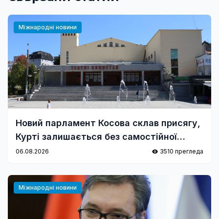
Міжнародні новини
Новий парламент Косова склав присягу,
Курті залишається без самостійної
більшості
06.08.2026
3510 прегледа
Міжнародні новини