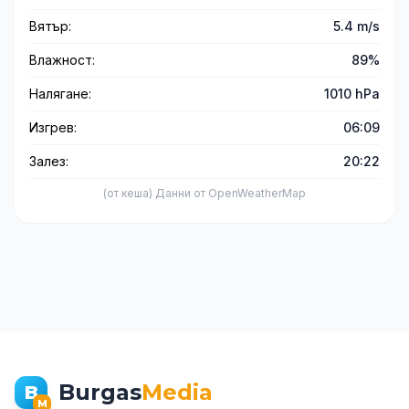
Вятър:
5.4 m/s
Влажност:
89%
Налягане:
1010 hPa
Изгрев:
06:09
Залез:
20:22
(от кеша) Данни от OpenWeatherMap
Burgas
Media
B
M