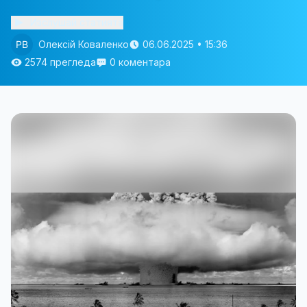
Изслушай статията
Олексій Коваленко
06.06.2025 • 15:36
2574 прегледа
0 коментара