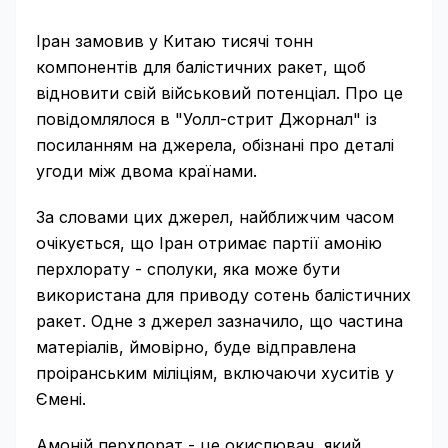
Іран замовив у Китаю тисячі тонн
компонентів для балістичних ракет, щоб
відновити свій військовий потенціал. Про це
повідомлялося в "Уолл-стрит Джорнал" із
посиланням на джерела, обізнані про деталі
угоди між двома країнами.
За словами цих джерел, найближчим часом
очікується, що Іран отримає партії амонію
перхлорату - сполуки, яка може бути
використана для приводу сотень балістичних
ракет. Одне з джерел зазначило, що частина
матеріалів, ймовірно, буде відправлена
проіранським міліціям, включаючи хуситів у
Ємені.
Амоній перхлорат - це окислювач, який