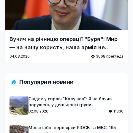
Вучич на річницю операції "Буря": Мир
— на нашу користь, наша армія не
поступається хорватській
04.08.2026
3068 прегледа
Популярни новини
Свідок у справі "Калушев": Я не бачив
порушень у діяльності групи
02.08.2026
11830
Масштабні перевірки РІОСВ та МВС: 195