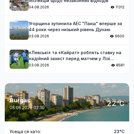
інспекцій щодо незаконних відходів
04.08.2026
11312
Угорщина зупинила АЕС "Пакш" вперше за
44 роки через низький рівень Дунаю
03.08.2026
9600
«Левські» та «Кайрат» роблять ставку на
надійний захист перед матчем у Лізі
чемпіонів
03.08.2026
8581
Burgas
22°C
08.08.2026 02:30
Чисте Небо
Усеща се като:
23°C