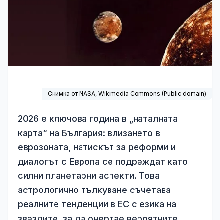
Снимка от NASA,
Wikimedia Commons
(Public domain)
2026 е ключова година в „наталната
карта“ на България: влизането в
еврозоната, натискът за реформи и
диалогът с Европа се подреждат като
силни планетарни аспекти. Това
астрологично тълкуване съчетава
реалните тенденции в ЕС с езика на
звездите, за да очертае вероятните