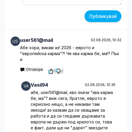
Публикувай
user561@mail
02.06.2026, 10:32
Абе хора, викам аз! 2026 - еврото и
"европейска карма"?! Че ква карма бе, ма!? Пък
и
Отговори
1
0
Vasil94
02.06.2026, 10:35
абе, user561@mail, кво значи "ква карма
бе, ма"? виж сега, братле, еврото е
сериозно нещо, а не някакви там
звезди! аз казвам да се хващаме за
работа и да си гледаме държавата.
европа ни държи под крилото си, това
е факт. дали ще ни "дарят" звездите