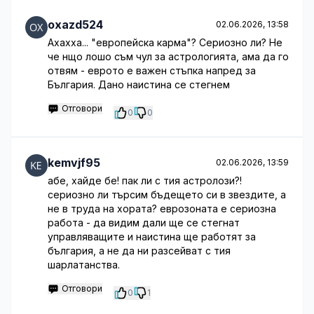
oxazd524
02.06.2026, 13:58
Ахахха... "европейска карма"? Сериозно ли? Не
че нщо лошо съм чул за астрологията, ама да го
отвям - еврото е важен стъпка напред за
България. Дано наистина се стегнем
Отговори
0
0
kemvjf95
02.06.2026, 13:59
абе, хайде бе! пак ли с тия астролози?!
сериозно ли търсим бъдещето си в звездите, а
не в труда на хората? еврозоната е сериозна
работа - да видим дали ще се стегнат
управляващите и наистина ще работят за
българия, а не да ни разсейват с тия
шарлатанства.
Отговори
0
1