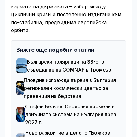
кармата на държавата – избор между
циклични кризи и постепенно издигане към
по-стабилна, предвидима европейска
орбита.
Вижте още подобни статии
Български полярници на 38-ото
съвещание на COMNAP в Тромсьо
Пловдив изгражда първия в България
регионален космически център за
превенция на бедствия
Стефан Белчев: Сериозни промени в
данъчната система на България през
2027 г.
Ново разкритие в делото "Божков":