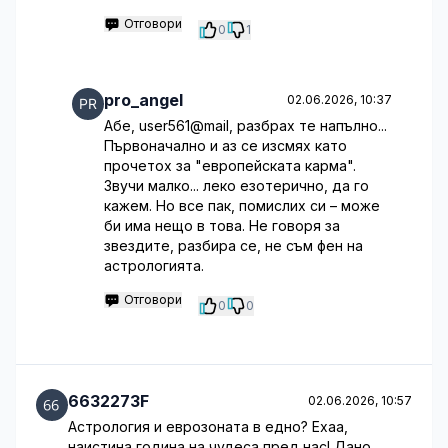
Отговори
0
1
pro_angel
02.06.2026, 10:37
Абе, user561@mail, разбрах те напълно...
Първоначално и аз се изсмях като
прочетох за "европейската карма".
Звучи малко... леко езотерично, да го
кажем. Но все пак, помислих си – може
би има нещо в това. Не говоря за
звездите, разбира се, не съм фен на
астрологията.
Отговори
0
0
6632273F
02.06.2026, 10:57
Астрология и еврозоната в едно? Ехаа,
наистина година на чудеса пред нас! Дано