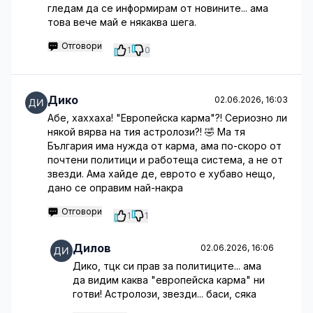
гледам да се информирам от новините... ама
това вече май е някаква шега.
Отговори
1
0
Дико
02.06.2026, 16:03
Абе, хаххаха! "Европейска карма"?! Сериозно ли
някой вярва на тия астролози?! 🤣 Ма тя
България има нужда от карма, ама по-скоро от
почтени политици и работеща система, а не от
звезди. Ама хайде де, еврото е хубаво нещо,
дано се оправим най-накра
Отговори
1
1
Дилов
02.06.2026, 16:06
Дико, тцк си прав за политиците... ама
да видим каква "европейска карма" ни
готви! Астролози, звезди... баси, сяка