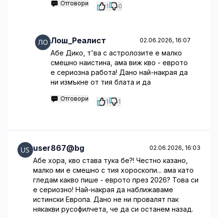
Отговори
1
0
Лош_Реалист
02.06.2026, 16:07
Абе Дико, т'ва с астролозите е малко
смешно наистина, ама виж кво - еврото
е сериозна работа! Дано най-накрая да
ни измъкне от тия блата и да
Отговори
1
1
user867@bg
02.06.2026, 16:03
Абе хора, кво става тука бе?! Честно казано,
малко ми е смешно с тия хороскопи... ама като
гледам какво пише - еврото през 2026? Това си
е сериозно! Най-накрая да наближаваме
истински Европа. Дано не ни провалят пак
някакви русофилчета, че да си останем назад.