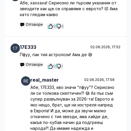
Абе, хаххаха! Сериозно ли търсим указания от
звездите как ще се справяме с еврото? 🤣 Ама
като гледам какво
Отговори
0
0
17E333
02.06.2026, 17:52
Пфуу, пак тия астролози! Ама де 😅
Отговори
0
1
real_master
02.06.2026, 17:56
Абе, 17E333, кво значи "пфуу"? Сериозно
ли си толкова скептичен?! 😅 Аз пък съм
супер развълнуван за 2026-та! Еврото е
яко нещо, брат, ще ни изстреля напред
в Европа! И да, може да звучи малко
откачено с тия звезди, ама хайде де,
какъв по-хубав начин да подгрееш
народа?! Да имаме надежда и