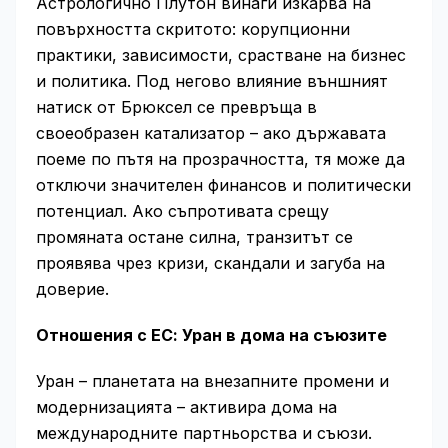
Астрологично Плутон винаги изкарва на
повърхността скритото: корупционни
практики, зависимости, срастване на бизнес
и политика. Под негово влияние външният
натиск от Брюксел се превръща в
своеобразен катализатор – ако държавата
поеме по пътя на прозрачността, тя може да
отключи значителен финансов и политически
потенциал. Ако съпротивата срещу
промяната остане силна, транзитът се
проявява чрез кризи, скандали и загуба на
доверие.
Отношения с ЕС: Уран в дома на съюзите
Уран – планетата на внезапните промени и
модернизацията – активира дома на
международните партньорства и съюзи.