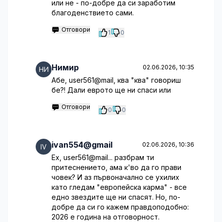
или не - по-добре да си заработим
благоденствието сами.
Отговори
1
0
Нимир
02.06.2026, 10:35
Абе, user561@mail, ква "ква" говориш
бе?! Дали еврото ще ни спаси или
Отговори
0
0
ivan554@gmail
02.06.2026, 10:36
Ех, user561@mail... разбрам ти
притеснението, ама к'во да го прави
човек? И аз първоначално се ухилих
като гледам "европейска карма" - все
едно звездите ще ни спасят. Но, по-
добре да си го кажем правдоподобно:
2026 е година на отговорност.