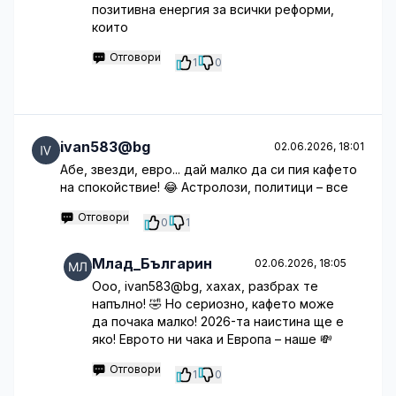
позитивна енергия за всички реформи,
които
Отговори
1
0
ivan583@bg
02.06.2026, 18:01
Абе, звезди, евро... дай малко да си пия кафето
на спокойствие! 😂 Астролози, политици – все
Отговори
0
1
Млад_Българин
02.06.2026, 18:05
Ооо, ivan583@bg, хахах, разбрах те
напълно! 🤣 Но сериозно, кафето може
да почака малко! 2026-та наистина ще е
яко! Еврото ни чака и Европа – наше 💸
Отговори
1
0