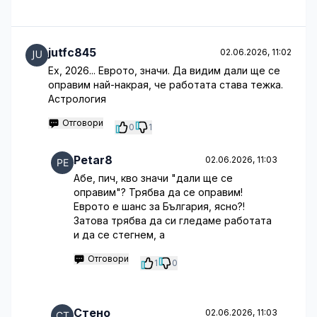
jutfc845
02.06.2026, 11:02
Ех, 2026... Еврото, значи. Да видим дали ще се
оправим най-накрая, че работата става тежка.
Астрология
Отговори
0
1
Petar8
02.06.2026, 11:03
Абе, пич, кво значи "дали ще се
оправим"? Трябва да се оправим!
Еврото е шанс за България, ясно?!
Затова трябва да си гледаме работата
и да се стегнем, а
Отговори
1
0
Стено
02.06.2026, 11:03