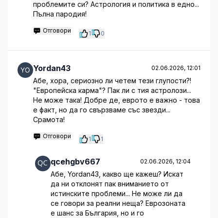
проблемите си? Астрология и политика в едно...
Пълна пародия!
Отговори
1
0
Yordan43
02.06.2026, 12:01
Абе, хора, сериозно ли четем тези глупости?!
"Европейска карма"? Пак ли с тия астролози...
Не може така! Добре де, еврото е важно - това
е факт, но да го свързваме със звезди...
Срамота!
Отговори
1
1
qcehgbv667
02.06.2026, 12:04
Абе, Yordan43, какво ще кажеш? Искат
да ни отклонят пак вниманието от
истинските проблеми... Не може ли да
се говори за реални неща? Еврозоната
е шанс за България, но и го