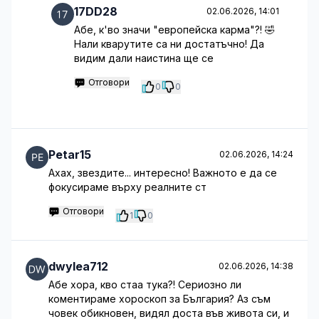
17DD28
02.06.2026, 14:01
Абе, к'во значи "европейска карма"?! 🤣
Нали кварутите са ни достатъчно! Да
видим дали наистина ще се
Отговори
0
0
Petar15
02.06.2026, 14:24
Ахах, звездите... интересно! Важното е да се
фокусираме върху реалните ст
Отговори
1
0
dwylea712
02.06.2026, 14:38
Абе хора, кво стаа тука?! Сериозно ли
коментираме хороскоп за България? Аз съм
човек обикновен, видял доста във живота си, и