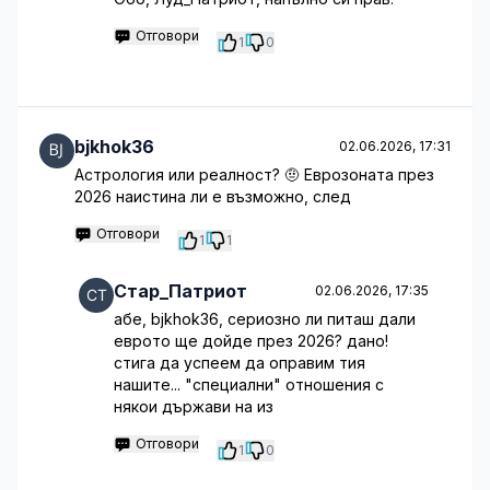
Отговори
1
0
bjkhok36
02.06.2026, 17:31
Астрология или реалност? 🤨 Еврозоната през
2026 наистина ли е възможно, след
Отговори
1
1
Стар_Патриот
02.06.2026, 17:35
абе, bjkhok36, сериозно ли питаш дали
еврото ще дойде през 2026? дано!
стига да успеем да оправим тия
нашите... "специални" отношения с
някои държави на из
Отговори
1
0