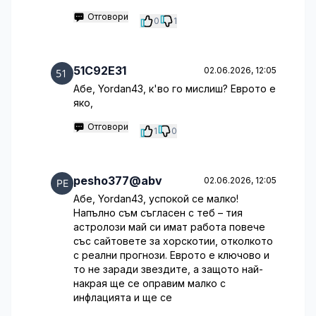
Отговори
0
1
51C92E31
02.06.2026, 12:05
Абе, Yordan43, к'во го мислиш? Еврото е
яко,
Отговори
1
0
pesho377@abv
02.06.2026, 12:05
Абе, Yordan43, успокой се малко!
Напълно съм съгласен с теб – тия
астролози май си имат работа повече
със сайтовете за хорскотии, отколкото
с реални прогнози. Еврото е ключово и
то не заради звездите, а защото най-
накрая ще се оправим малко с
инфлацията и ще се