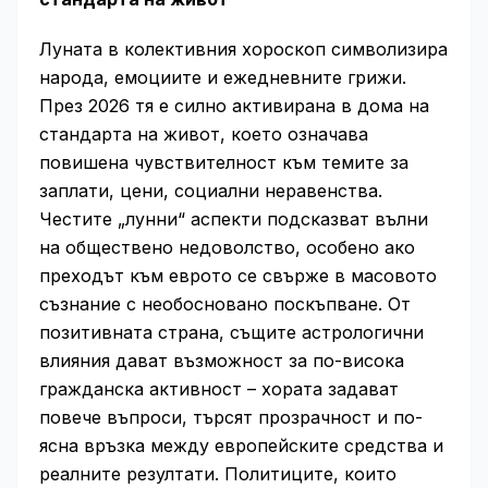
Луната в колективния хороскоп символизира
народа, емоциите и ежедневните грижи.
През 2026 тя е силно активирана в дома на
стандарта на живот, което означава
повишена чувствителност към темите за
заплати, цени, социални неравенства.
Честите „лунни“ аспекти подсказват вълни
на обществено недоволство, особено ако
преходът към еврото се свърже в масовото
съзнание с необосновано поскъпване. От
позитивната страна, същите астрологични
влияния дават възможност за по-висока
гражданска активност – хората задават
повече въпроси, търсят прозрачност и по-
ясна връзка между европейските средства и
реалните резултати. Политиците, които