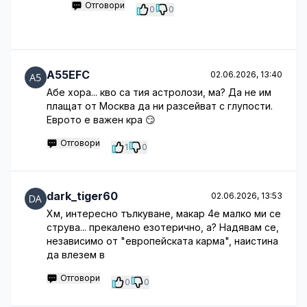
Отговори
0
0
A55EFC
02.06.2026, 13:40
Абе хора... кво са тия астролози, ма? Да не им
плащат от Москва да ни разсейват с глупости.
Еврото е важен кра 😏
Отговори
1
0
dark_tiger60
02.06.2026, 13:53
Хм, интересно тълкуване, макар 4е малко ми се
струва... прекалено езотерично, а? Надявам се,
независимо от "европейската карма", наистина
да влезем в
Отговори
0
0