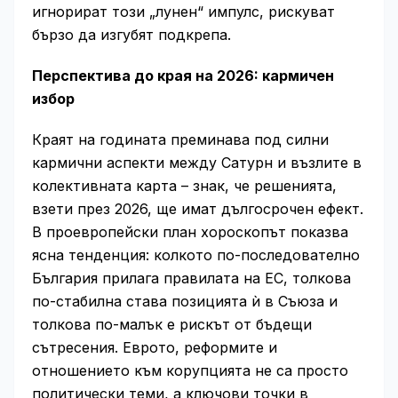
игнорират този „лунен“ импулс, рискуват
бързо да изгубят подкрепа.
Перспектива до края на 2026: кармичен
избор
Краят на годината преминава под силни
кармични аспекти между Сатурн и възлите в
колективната карта – знак, че решенията,
взети през 2026, ще имат дългосрочен ефект.
В проевропейски план хороскопът показва
ясна тенденция: колкото по-последователно
България прилага правилата на ЕС, толкова
по-стабилна става позицията ѝ в Съюза и
толкова по-малък е рискът от бъдещи
сътресения. Еврото, реформите и
отношението към корупцията не са просто
политически теми, а ключови точки в