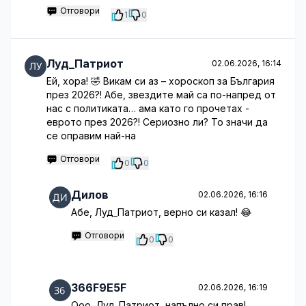
Отговори
1
0
Луд_Патриот
02.06.2026, 16:14
Ей, хора! 🤣 Викам си аз – хороскоп за България
през 2026?! Абе, звездите май са по-напред от
нас с политиката… ама като го прочетах -
еврото през 2026?! Сериозно ли? То значи да
се оправим най-на
Отговори
0
0
Дилов
02.06.2026, 16:16
Абе, Луд_Патриот, верно си казал! 😂
Отговори
0
0
366F9E5F
02.06.2026, 16:19
Ооо, Луд_Патриот, напълно си прав!