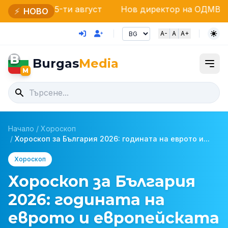
 15-ти август
Нов директор на ОДМВР – Бургас: 
⚡
НОВО
A-
A
A+
B
Burgas
Media
M
Начало
/
Хороскоп
/
Хороскоп за България 2026: годината на еврото и...
Хороскоп
Хороскоп за България
2026: годината на
еврото и европейската