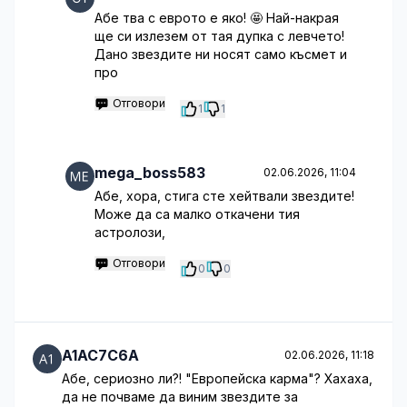
Абе тва с еврото е яко! 🤩 Най-накрая
ще си излезем от тая дупка с левчето!
Дано звездите ни носят само късмет и
про
Отговори
1
1
mega_boss583
02.06.2026, 11:04
Абе, хора, стига сте хейтвали звездите!
Може да са малко откачени тия
астролози,
Отговори
0
0
A1AC7C6A
02.06.2026, 11:18
Абе, сериозно ли?! "Европейска карма"? Хахаха,
да не почваме да виним звездите за