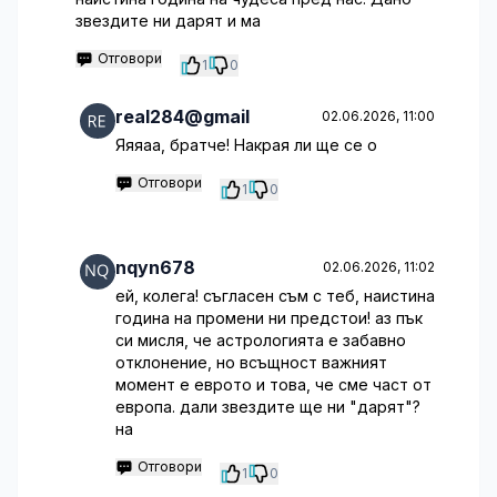
звездите ни дарят и ма
Отговори
1
0
real284@gmail
02.06.2026, 11:00
Яяяаа, братче! Накрая ли ще се о
Отговори
1
0
nqyn678
02.06.2026, 11:02
ей, колега! съгласен съм с теб, наистина
година на промени ни предстои! аз пък
си мисля, че астрологията е забавно
отклонение, но всъщност важният
момент е еврото и това, че сме част от
европа. дали звездите ще ни "дарят"?
на
Отговори
1
0