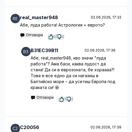
real_master948
02.06.2026, 17:32
Абе, луда работа! Астрология + еврото?
Отговори
0
0
B31EC39B11
02.06.2026, 17:36
Абе, real_master948, кво значи "луда
работа"? Ама баси, каква лудост да
стана! Да си в еврозоната, бе хораааа?!
Това е все едно да си нагазиш в
Балтийско море – да усетиш Европа под
краката си! 🤩
Отговори
1
1
C20056
02.06.2026, 17:39