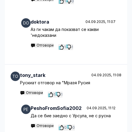
1
0
doktora
04.09.2025, 11:07
Аз ги чакам да показват се какви
'недоказани
Отговори
1
1
tony_stark
04.09.2025, 11:08
Рускиат отговор на "Мразя Русия
Отговори
1
1
PeshoFromSofia2002
04.09.2025, 11:12
Да се бие заедно с Урсула, не с русна
Отговори
0
0