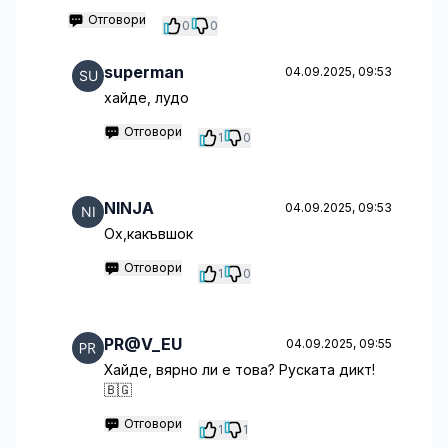
Отговори
0
0
superman
04.09.2025, 09:53
хайде, лудо
Отговори
1
0
NINJA
04.09.2025, 09:53
Ох,какъвшок
Отговори
1
0
PR@V_EU
04.09.2025, 09:55
Хайде, вярно ли е това? Руската дикт!
🇧🇬
Отговори
1
1