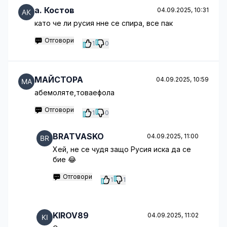
a. Костов
04.09.2025, 10:31
като че ли русия нне се спира, все пак
Отговори
1
0
МАЙСТОРА
04.09.2025, 10:59
абемоляте,товаефола
Отговори
1
0
BRATVASKO
04.09.2025, 11:00
Хей, не се чудя защо Русия иска да се
бие 😂
Отговори
1
1
KIROV89
04.09.2025, 11:02