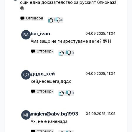
ощи една доказателство за руският 6пионаж!
😅
Отговори
1
0
bai_ivan
04.09.2025, 11:04
Ама защо не ги арестуваме ве4е? 🤯 Н
Отговори
1
0
дqдо_хей
04.09.2025, 11:04
хей,несешега,дqдо
Отговори
1
0
miglen@abv.bg1993
04.09.2025, 11:05
Ах, не е изненада
Отговори