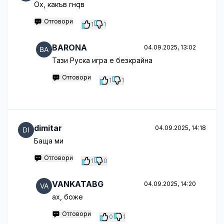
Ох, какъв гнqв
Отговори
1
1
BARONA
04.09.2025, 13:02
Тази Руска игра е безкрайна
Отговори
1
1
dimitar
04.09.2025, 14:18
Баща ми
Отговори
1
0
VANKATABG
04.09.2025, 14:20
aх, боже
Отговори
0
1