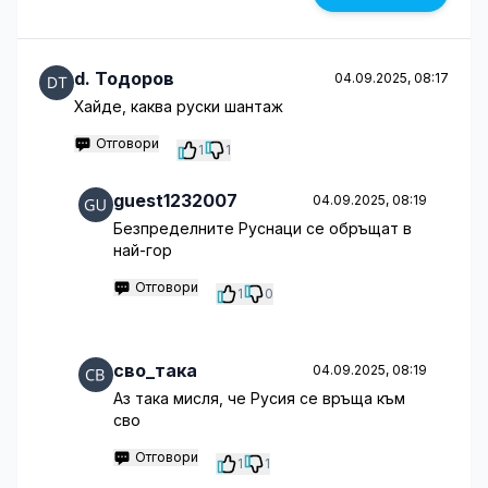
d. Тодоров
04.09.2025, 08:17
Хайде, каква руски шантаж
Отговори
1
1
guest1232007
04.09.2025, 08:19
Безпределните Руснаци се обръщат в
най-гор
Отговори
1
0
сво_така
04.09.2025, 08:19
Aз така мисля, че Русия се връща към
сво
Отговори
1
1