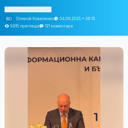
Изслушай статията
Олексій Коваленко
04.09.2025 • 08:15
5915 прегледа
121 коментара