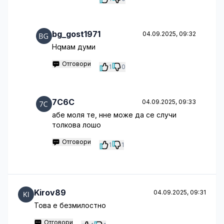
bg_gost1971
04.09.2025, 09:32
Нqмам думи
Отговори
1
0
7C6C
04.09.2025, 09:33
абе моля те, нне може да се случи
толкова лошо
Отговори
1
1
Kirov89
04.09.2025, 09:31
Това е безмилостно
Отговори