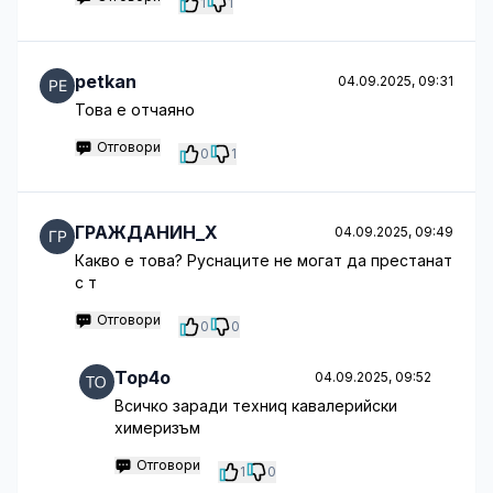
1
1
petkan
04.09.2025, 09:31
Това е отчаяно
Отговори
0
1
ГРАЖДАНИН_Х
04.09.2025, 09:49
Какво е това? Руснаците не могат да престанат
с т
Отговори
0
0
Top4o
04.09.2025, 09:52
Всичко заради техниq кавалерийски
химеризъм
Отговори
1
0