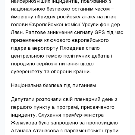
найсерйозніших інцидентів, пов'язаних з
національною безпекою останнім часом –
ймовірну гібридну російську атаку на літак
голови Європейської комісії Урсули фон дер
Ляєн. Раптове зникнення сигналу GPS під час
приземлення ключового європейського
лідера в аеропорту Пловдива стало
центральною темою політичних дебатів і
породило серйозні питання щодо
суверенітету та оборони країни.
Національна безпека під питанням
Депутати розпочали свій пленарний день з
першого пункту в програмі, присвяченого
інциденту. Слухання прем'єр-міністра
Желязкова було запрошено за пропозицією
Атанаса Атанасова з парламентської групи