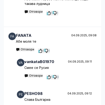
такава лудница
Отговори
1
1
FANATA
04.09.2025, 09:08
Абе моля те
Отговори
1
1
vankataBG1970
04.09.2025, 09:11
Смее се Русия
Отговори
1
0
PESHO98
04.09.2025, 09:12
Слава Българиа