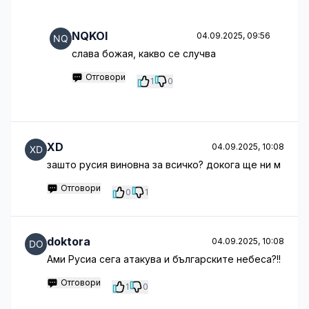
NQKOI
04.09.2025, 09:56
слава божая, какво се случва
Отговори
1
0
XD
04.09.2025, 10:08
зашто русия виновна за всичко? докога ще ни м
Отговори
0
1
doktora
04.09.2025, 10:08
Ами Русиа сега атакува и българските небеса?!!
Отговори
1
0