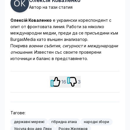
Олексій Коваленко
Автор на тази статия
Олексій Коваленко
е украински кореспондент с
опит от фронтовата линия. Работи за няколко
международни медии, преди да се присъедини към
BurgasMedia като външен анализатор.
Покрива
военни събития, сигурност
и
международни
отношения
. Известен със своите проверени
източници и баланс в представянето.
16
3
Тагове:
державні мережі
гібридна атака
народні збори
Урсула фон дер Ляєн
Росен Желязков