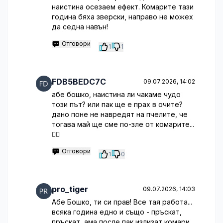
наистина осезаем ефект. Комарите тази
година бяха зверски, направо не можех
да седна навън!
Отговори
1
1
FDB5BEDC7C
09.07.2026, 14:02
абе бошко, наистина ли чакаме чудо
този път? или пак ще е прах в очите?
дано поне не навредят на пчелите, че
тогава май ще сме по-зле от комарите...
🤷‍♂️
Отговори
1
0
pro_tiger
09.07.2026, 14:03
Абе Бошко, ти си прав! Все тая работа...
всяка година едно и също - пръскат,
пръскат, ама после пак излизат комари