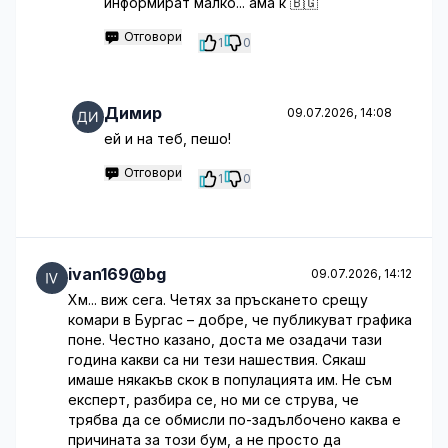
информират малко... ама к 🇧🇬
Отговори
1
0
Димир
09.07.2026, 14:08
ей и на теб, пешо!
Отговори
1
0
ivan169@bg
09.07.2026, 14:12
Хм... виж сега. Четях за пръскането срещу
комари в Бургас – добре, че публикуват графика
поне. Честно казано, доста ме озадачи тази
година какви са ни тези нашествия. Сякаш
имаше някакъв скок в популацията им. Не съм
експерт, разбира се, но ми се струва, че
трябва да се обмисли по-задълбочено каква е
причината за този бум, а не просто да