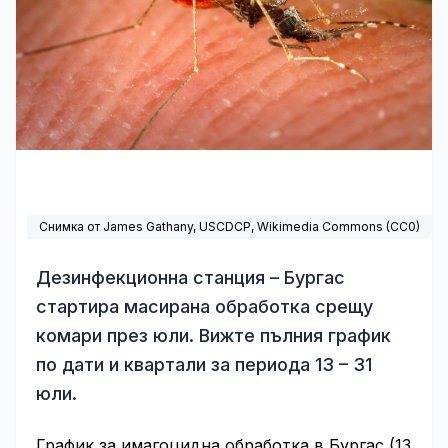
Снимка от James Gathany, USCDCP,
Wikimedia Commons
(
CC0
)
Дезинфекционна станция – Бургас
стартира масирана обработка срещу
комари през юли. Вижте пълния график
по дати и квартали за периода 13 – 31
юли.
График за имагоцидна обработка в Бургас (13