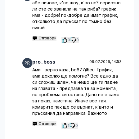
абе пичове, к'во шоу, к'во не? сериозно
ли сте се хванали на тая риба? график
има - добре! по-добре да имат график,
отколкото да пръскат по тъмно без
никой
Отговори
0
0
pro_boss
09.07.2026, 14:53
Ами... верно каза, bg677@eu. График,
ама доколко ще помогне? Все едно да
си сложиш шлем, че нещо ще ти падне
на главата - предпазва те за момента,
но проблема си остава. Дано не е само
за показ, наистина. Иначе все тая...
комарите пак ще се върнат, к'вито и
пръскания да направиха. Важното
Отговори
1
0