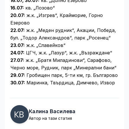
16.07, 30.07:
кв. „Долно Езерово“
16.07:
кв. „Лозово“
20.07:
ж.к. „Изгрев“, Крайморие, Горно
Езерово
22.07:
ж.к. „Меден рудник“, Акации, Победа,
бул. „Тодор Александров“, парк „Росенец“
23.07:
ж.к. „Славейков“
24.07:
ЦГЧ, ж.к. „Лазур“, ж.к. „Възраждане“
27.07:
ж.к. „Братя Миладинови“, Сарафово,
Черно море, Рудник, парк „Минерални бани“
29.07:
Гробищен парк, 5-ти км, гр. Българово
30.07:
Маринка, Твърдица, Димчево, Извор
Калина Василева
Автор на тази статия