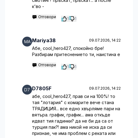
смотинг? пръскат, пръскат... а после
к'во -
Отговори
1
1
Mariya38
09.07.2026, 14:22
Абе, cool_hero427, спокойно бре!
Разбирам притеснението ти, наистина е
Отговори
1
1
D7805F
09.07.2026, 14:22
абе, cool_hero427, прав си на 100%! то
тая "лотария" с комарите вече стана
ТРАДИЦИЯ... все едно хвърляме пари на
вятъра. график, график... ама откъде
идват тия гадинки? да не би да са от
турция пак?! ама никой не иска да си
признае, че има проблем с реката или