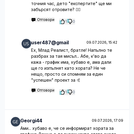
точния час, дето "експертите" ще ми
забърсят отровите? 🤦‍♂️
Отговори
1
0
user487@gmail
09.07.2026, 15:42
Ех, Млад Реалист, братле! Напълно те
разбрах за тая мисъл... Абе, к'во да
кажа - график има, хубаво е, ама дали
ще го изпълнят като хората? Не че
нещо, просто си спомням за един
"успешен" проект за 🤙
Отговори
1
0
Georgi44
09.07.2026, 17:09
Ами... хубаво е, че се информират хората за