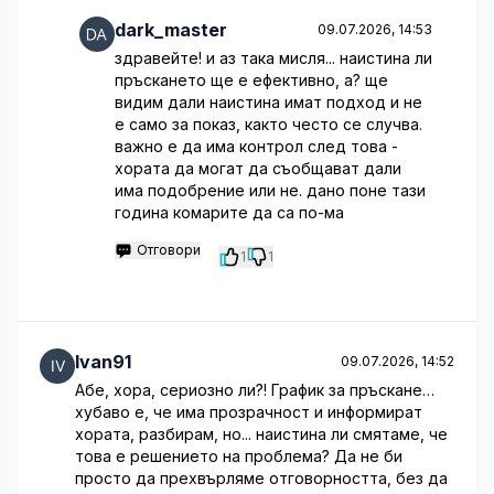
dark_master
09.07.2026, 14:53
здравейте! и аз така мисля... наистина ли
пръскането ще е ефективно, а? ще
видим дали наистина имат подход и не
е само за показ, както често се случва.
важно е да има контрол след това -
хората да могат да съобщават дали
има подобрение или не. дано поне тази
година комарите да са по-ма
Отговори
1
1
Ivan91
09.07.2026, 14:52
Абе, хора, сериозно ли?! График за пръскане…
хубаво е, че има прозрачност и информират
хората, разбирам, но... наистина ли смятаме, че
това е решението на проблема? Да не би
просто да прехвърляме отговорността, без да