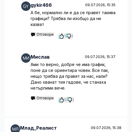
gykir466
09.07.2026, 15:35
А бе, нормално ли е да се правят такива
графици? Трябва ли изобщо да ни
казват
Отговори
1
1
Мислав
09.07.2026, 15:37
Ами то верно, добре че има график,
поне да се ориентира човек. Все пак,
нещо трябва да правят за нас, нали?
Дано хванат тия гадове, че станаха
нетърпими вече.
Отговори
0
1
Млад_Реалист
09.07.2026, 15:38