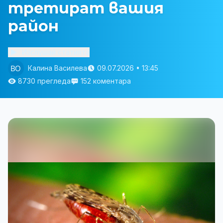
третират вашия
район
Изслушай статията
Калина Василева
09.07.2026 • 13:45
8730 прегледа
152 коментара