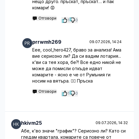
нещо друго. пръскат, пръскат… и пак
комари! 😡
Отговори
1
0
prrwmh269
09.07.2026, 14:24
Еее, cool_hero427, браво за анализа! Ама
вие сериозно ли? Да си вадим лотария...
к'ви са тея хора, бе?! Все едно никой не
може да помисли откъде идват
комарите - ясно е че от Румъния ги
носим на вятъра. 🤦‍♂️ Пръска
Отговори
1
0
hkivm25
09.07.2026, 14:32
Абе, к'во значи "график"? Сериозно ли? Като си
гледам квартала, комарите са повече от