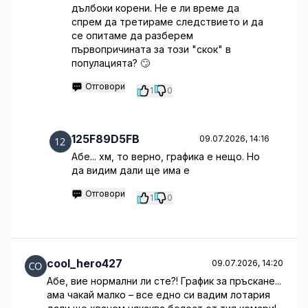
дълбоки корени. Не е ли време да
спрем да третираме следствието и да
се опитаме да разберем
първопричината за този "скок" в
популацията? 🙄
Отговори
1
0
125F89D5FB
09.07.2026, 14:16
Абе... хм, то верно, графика е нещо. Но
да видим дали ще има е
Отговори
1
0
cool_hero427
09.07.2026, 14:20
Абе, вие нормални ли сте?! График за пръскане...
ама чакай малко – все едно си вадим лотария