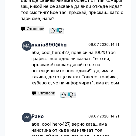
дали ще хванем някаква болест от тия комари!
защ никой не се захвана да види откъде идват
тоя смотинг? Все тая, пръскай, пръскай... като с
пари сме, нали?
Отговори
1
1
maria890@bg
09.07.2026, 14:21
аби, cool_hero427, прав си на 100%! тоя
график... все едно ни казват: "ето ви,
пръскаме! наслаждавайте се на
потенциалните последици!". да, има и
такива, дето ще кажат "олеее, графика,
хубаво е, че ни информират", ама аз съм
Отговори
1
0
Рано
09.07.2026, 14:21
абе, cool_hero427, верно каза... ама
наистина от къде им излизат тоя