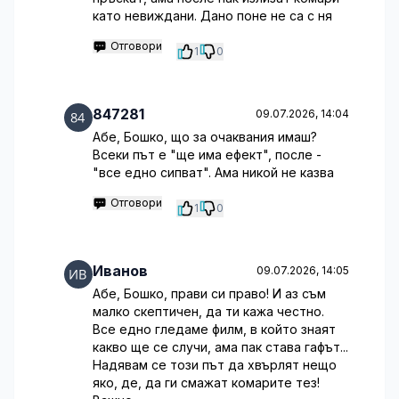
като невиждани. Дано поне не са с ня
Отговори
1
0
847281
09.07.2026, 14:04
Абе, Бошко, що за очаквания имаш?
Всеки път е "ще има ефект", после -
"все едно сипват". Ама никой не казва
Отговори
1
0
Иванов
09.07.2026, 14:05
Абе, Бошко, прави си право! И аз съм
малко скептичен, да ти кажа честно.
Все едно гледаме филм, в който знаят
какво ще се случи, ама пак става гафът...
Надявам се този път да хвърлят нещо
яко, де, да ги смажат комарите тез!