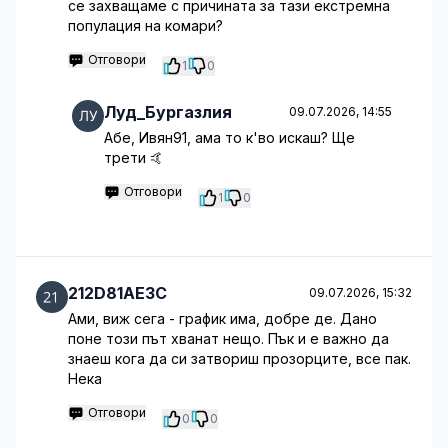
се захващаме с причината за тази екстремна
популация на комари?
Отговори
1
0
Луд_Бургазлия
09.07.2026, 14:55
Абе, Ивян91, ама то к'во искаш? Ще
трети 🤙
Отговори
1
0
212D81AE3C
09.07.2026, 15:32
Ами, виж сега - график има, добре де. Дано
поне този път хванат нещо. Пък и е важно да
знаеш кога да си затвориш прозорците, все пак.
Нека
Отговори
0
0