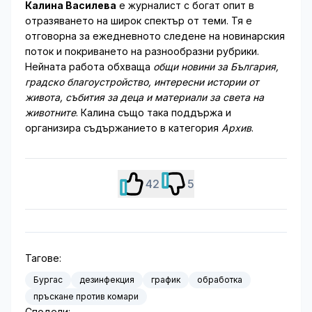
Калина Василева
е журналист с богат опит в
отразяването на широк спектър от теми. Тя е
отговорна за ежедневното следене на новинарския
поток и покриването на разнообразни рубрики.
Нейната работа обхваща
общи новини за България,
градско благоустройство, интересни истории от
живота, събития за деца и материали за света на
животните
. Калина също така поддържа и
организира съдържанието в категория
Архив
.
42
5
Тагове:
Бургас
дезинфекция
график
обработка
пръскане против комари
Сподели: