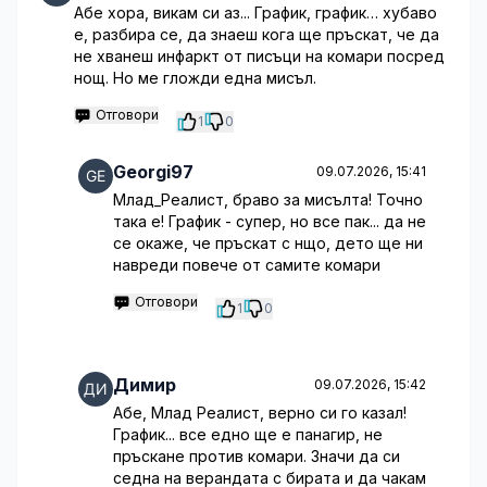
Абе хора, викам си аз... График, график… хубаво
е, разбира се, да знаеш кога ще пръскат, че да
не хванеш инфаркт от писъци на комари посред
нощ. Но ме гложди една мисъл.
Отговори
1
0
Georgi97
09.07.2026, 15:41
Млад_Реалист, браво за мисълта! Точно
така е! График - супер, но все пак... да не
се окаже, че пръскат с нщо, дето ще ни
навреди повече от самите комари
Отговори
1
0
Димир
09.07.2026, 15:42
Абе, Млад Реалист, верно си го казал!
График... все едно ще е панагир, не
пръскане против комари. Значи да си
седна на верандата с бирата и да чакам