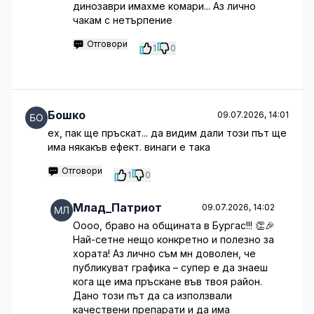
динозаври имахме комари... Аз лично
чакам с нетърпение
Отговори
1
0
Бошко
09.07.2026, 14:01
ех, пак ще пръскат... да видим дали този път ще
има някакъв ефект. винаги е така
Отговори
1
0
Млад_Патриот
09.07.2026, 14:02
Оооо, браво на общината в Бургас!!! 👏🎉
Най-сетне нещо конкретно и полезно за
хората! Аз лично съм мн доволен, че
публикуват графика – супер е да знаеш
кога ще има пръскане във твоя район.
Дано този път да са използвали
качествени препарати и да има