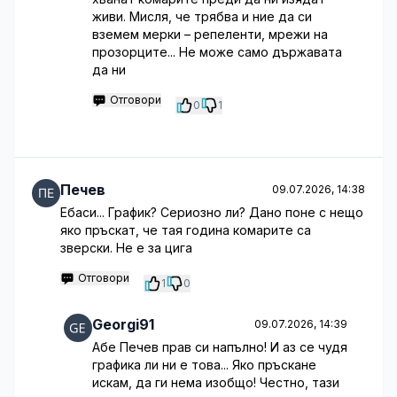
живи. Мисля, че трябва и ние да си
вземем мерки – репеленти, мрежи на
прозорците... Не може само държавата
да ни
Отговори
0
1
Печев
09.07.2026, 14:38
Ебаси... График? Сериозно ли? Дано поне с нещо
яко пръскат, че тая година комарите са
зверски. Не е за цига
Отговори
1
0
Georgi91
09.07.2026, 14:39
Абе Печев прав си напълно! И аз се чудя
графика ли ни е това... Яко пръскане
искам, да ги нема изобщо! Честно, тази