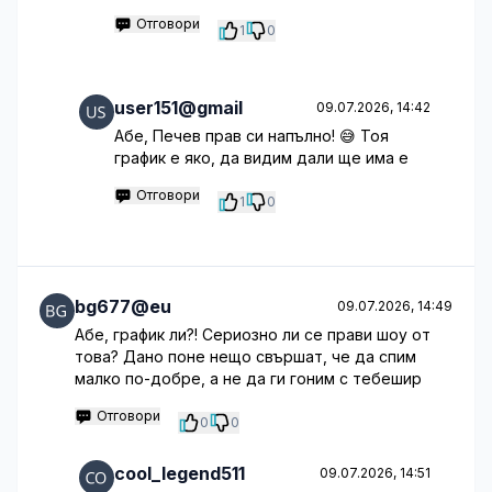
Отговори
1
0
user151@gmail
09.07.2026, 14:42
Абе, Печев прав си напълно! 😅 Тоя
график е яко, да видим дали ще има е
Отговори
1
0
bg677@eu
09.07.2026, 14:49
Абе, график ли?! Сериозно ли се прави шоу от
това? Дано поне нещо свършат, че да спим
малко по-добре, а не да ги гоним с тебешир
Отговори
0
0
cool_legend511
09.07.2026, 14:51