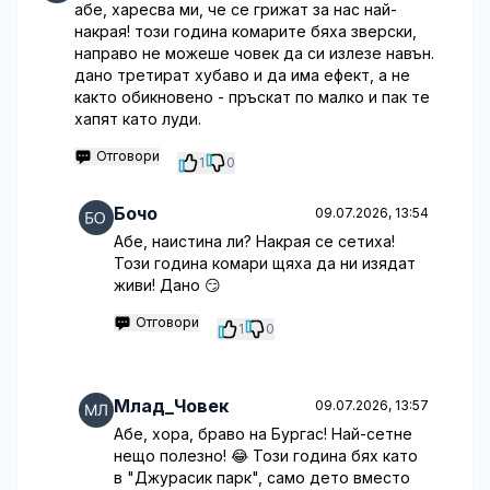
абе, харесва ми, че се грижат за нас най-
накрая! този година комарите бяха зверски,
направо не можеше човек да си излезе навън.
дано третират хубаво и да има ефект, а не
както обикновено - пръскат по малко и пак те
хапят като луди.
Отговори
1
0
Бочо
09.07.2026, 13:54
Абе, наистина ли? Накрая се сетиха!
Този година комари щяха да ни изядат
живи! Дано 😏
Отговори
1
0
Млад_Човек
09.07.2026, 13:57
Абе, хора, браво на Бургас! Най-сетне
нещо полезно! 😂 Този година бях като
в "Джурасик парк", само дето вместо