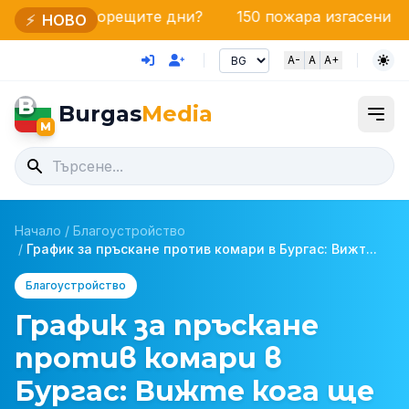
рещите дни?
150 пожара изгасени за денонощие: Ед
⚡
НОВО
A-
A
A+
B
Burgas
Media
M
Начало
/
Благоустройство
/
График за пръскане против комари в Бургас: Вижт...
Благоустройство
График за пръскане
против комари в
Бургас: Вижте кога ще