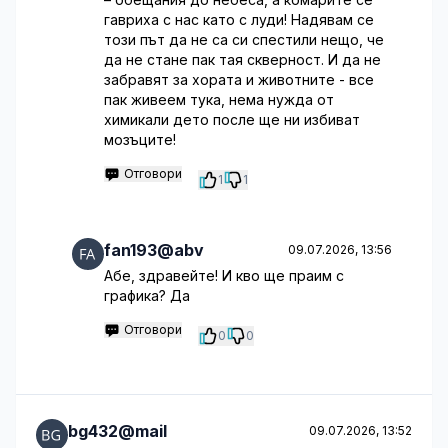
гавриха с нас като с луди! Надявам се
този път да не са си спестили нещо, че
да не стане пак тая скверност. И да не
забравят за хората и животните - все
пак живеем тука, нема нужда от
химикали дето после ще ни избиват
мозъците!
Отговори
1
1
fan193@abv
09.07.2026, 13:56
Абе, здравейте! И кво ще праим с
графика? Да
Отговори
0
0
bg432@mail
09.07.2026, 13:52