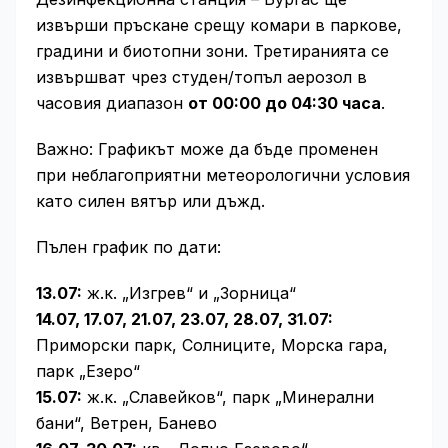
извърши пръскане срещу комари в паркове,
градини и биотопни зони. Третиранията се
извършват чрез студен/топъл аерозол в
часовия диапазон
от 00:00 до 04:30 часа
.
Важно: Графикът може да бъде променен
при неблагоприятни метеорологични условия
като силен вятър или дъжд.
Пълен график по дати:
13.07:
ж.к. „Изгрев“ и „Зорница“
14.07, 17.07, 21.07, 23.07, 28.07, 31.07:
Приморски парк, Солниците, Морска гара,
парк „Езеро“
15.07:
ж.к. „Славейков“, парк „Минерални
бани“, Ветрен, Банево