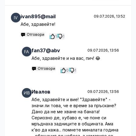
ivan895@mail
09.07.2026, 13:52
Абе, здравейте!
Отговори
1
1
fan37@abv
09.07.2026, 13:56
Абе, здравейте и на вас, пич! 😂
Отговори
0
1
Ивалов
09.07.2026, 13:56
Абе, здравейте и вие! "Здравейте" -
значи ли това, че е време за пръскане?
Дано да не ме хване на баната!
Сериозно де, хубаво е, че поне си
мръднаха задниците в общината. Ама
к'во да кажа... помнете миналата година
– обещания до небеса, а комарите се