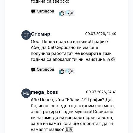
година са зверско
Отговори
1
0
Стемир
09.07.2026, 14:40
Ооо, Печев прав си напълно! График?!
Абе, да бе! Сериозно ли им се е
получила работата? Че комарите тази
година са апокалиптични, наистина. 🦟😱
Отговори
1
0
mega_boss
09.07.2026, 14:41
Абе Печев, к'ви "Ебаси..."?! График? Да,
бе, ясно, все едно ще строим нов мост,
а не третират гадни мушици! Сериозно
ли чакаме да ни направят кръвта вода,
за да ни кажат кога ще се опитат да ги
намалят малко? 🇧🇬