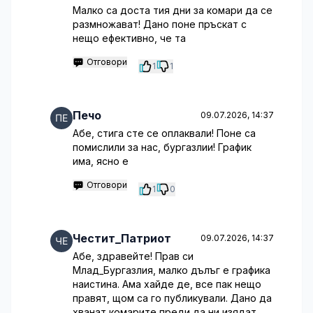
Малко са доста тия дни за комари да се
размножават! Дано поне пръскат с
нещо ефeктивно, че та
Отговори
1
1
Печо
09.07.2026, 14:37
Абе, стига сте се оплаквали! Поне са
помислили за нас, бургазлии! График
има, ясно е
Отговори
1
0
Честит_Патриот
09.07.2026, 14:37
Абе, здравейте! Прав си
Млад_Бургазлия, малко дълъг е графика
наистина. Ама хайде де, все пак нещо
правят, щом са го публикували. Дано да
хванат комарите преди да ни изядат