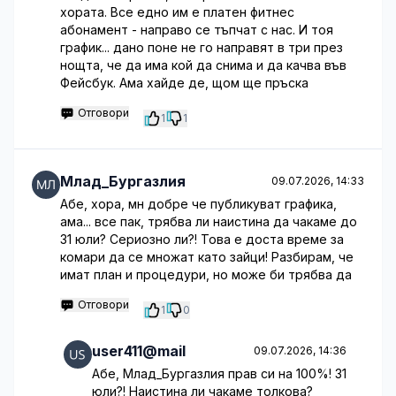
хората. Все едно им е платен фитнес
абонамент - направо се тъпчат с нас. И тоя
график... дано поне не го направят в три през
нощта, че да има кой да снима и да качва във
Фейсбук. Ама хайде де, щом ще пръска
Отговори
1
1
Млад_Бургазлия
09.07.2026, 14:33
Абе, хора, мн добре че публикуват графика,
ама... все пак, трябва ли наистина да чакаме до
31 юли? Сериозно ли?! Това е доста време за
комари да се множат като зайци! Разбирам, че
имат план и процедури, но може би трябва да
Отговори
1
0
user411@mail
09.07.2026, 14:36
Абе, Млад_Бургазлия прав си на 100%! 31
юли?! Наистина ли чакаме толкова?