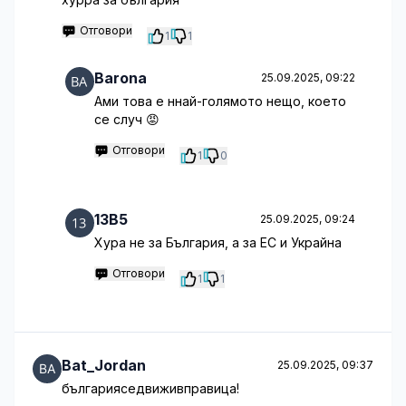
Отговори
1
1
Barona
25.09.2025, 09:22
Ами това е ннай-голямото нещо, което
се случ 😡
Отговори
1
0
13B5
25.09.2025, 09:24
Хура не за България, а за ЕС и Украйна
Отговори
1
1
Bat_Jordan
25.09.2025, 09:37
българияседвиживправица!