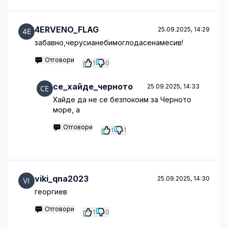
4ERVENO_FLAG
25.09.2025, 14:29
забавно,черусианебимоглодасенамесив!
Отговори
1
0
се_хайде_черното
25.09.2025, 14:33
Хайде да не се безпокоим за Черното
море, а
Отговори
1
1
viki_qna2023
25.09.2025, 14:30
георгиев
Отговори
1
0