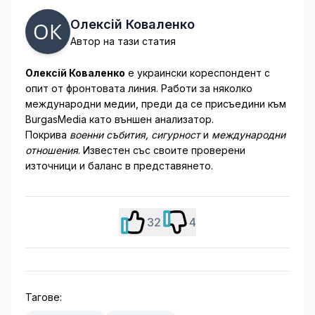
Олексій Коваленко
Автор на тази статия
Олексій Коваленко
е украински кореспондент с
опит от фронтовата линия. Работи за няколко
международни медии, преди да се присъедини към
BurgasMedia като външен анализатор.
Покрива
военни събития, сигурност
и
международни
отношения
. Известен със своите проверени
източници и баланс в представянето.
32
4
Тагове: