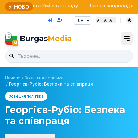
в обійняв посаду
Греція запроваджує суворий кон
⚡
НОВО
A-
A
A+
B
Burgas
Media
M
Начало
/
Зовнішня політика
/
Георгієв-Рубіо: Безпека та співпраця
Зовнішня політика
Георгієв-Рубіо: Безпека
та співпраця
Изслушай статията