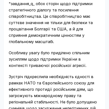
"завдання_q_ обох сторін щодо підтримки
стратегічного діалогу та посилення
співробітництва. Це співробітництво має
суттєве значення не тільки для безпеки та
процвітання Болгарії та США, а й для
сприяння демократичним цінностям у
глобальному масштабі.
Особливу увагу було приділено спільним
зусиллям щодо підтримки України в
контексті триваючої російської агресії.
Зустріч підкреслила необхідність єдності в
рамках НАТО та Європейського союзу для
ефективного протидії російським діям, що
загрожують міжнародному праву та
регіональній стабільності. Не було допущено
сумнівів щодо засудження нелегітимних дій