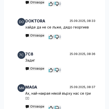
Отговори
1
0
DOKTORA
25.09.2025, 08:33
хайде да не се лъже, дядо георгиев
Отговори
1
0
7C8
25.09.2025, 08:36
Задиг
Отговори
1
0
MAGA
25.09.2025, 08:37
Ах, най-накрая някой върху нас се гри
🤦‍♂️
Отговори
1
0