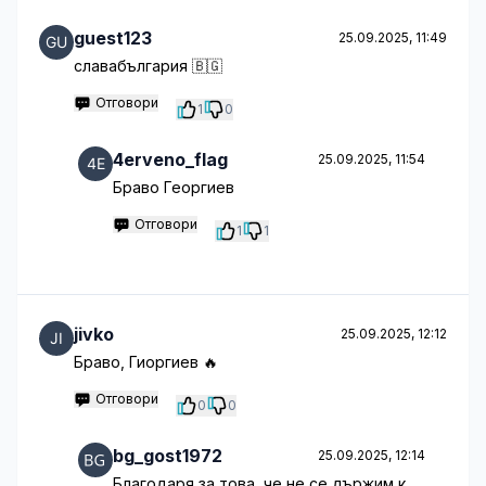
guest123
25.09.2025, 11:49
славабългария 🇧🇬
Отговори
1
0
4erveno_flag
25.09.2025, 11:54
Браво Георгиев
Отговори
1
1
jivko
25.09.2025, 12:12
Браво, Гиоргиев 🔥
Отговори
0
0
bg_gost1972
25.09.2025, 12:14
Благодаря за това, че не се държим к