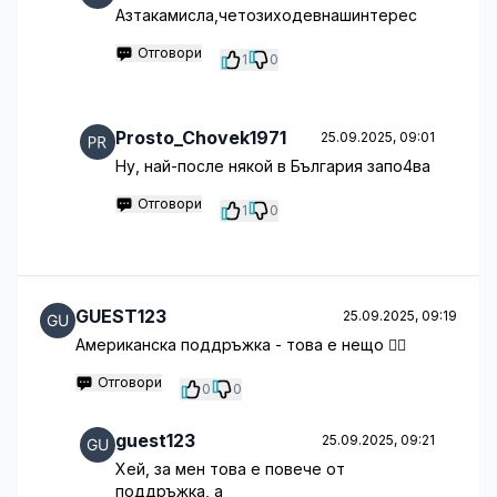
Азтакамисла,четозиходевнашинтерес
Отговори
1
0
Prosto_Chovek1971
25.09.2025, 09:01
Ну, най-после някой в България запо4ва
Отговори
1
0
GUEST123
25.09.2025, 09:19
Американска поддръжка - това е нещо 🤦‍♂️
Отговори
0
0
guest123
25.09.2025, 09:21
Хей, за мен това е повече от
поддръжка, а