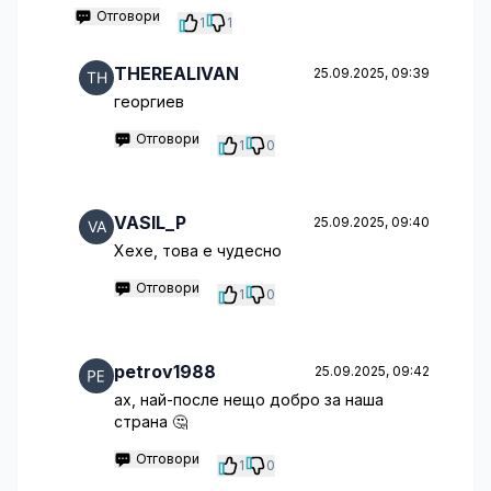
Отговори
1
1
THEREALIVAN
25.09.2025, 09:39
георгиев
Отговори
1
0
VASIL_P
25.09.2025, 09:40
Хехе, това е чудесно
Отговори
1
0
petrov1988
25.09.2025, 09:42
ах, най-после нещо добро за наша
страна 🤔
Отговори
1
0