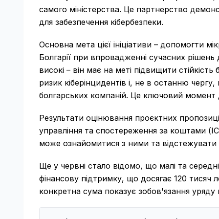
самого міністерства. Це партнерство демон
для забезпечення кібербезпеки.
Основна мета цієї ініціативи – допомогти мі
Болгарії при впровадженні сучасних рішень д
високі – він має на меті підвищити стійкіст
ризик кіберінцидентів і, не в останню черг
болгарських компаній. Це ключовий момент д
Результати оцінювання проєктних пропозицій
управління та спостереження за коштами (ІС
може ознайомитися з ними та відстежувати 
Ще у червні стало відомо, що малі та серед
фінансову підтримку, що досягає 120 тисяч ле
конкретна сума показує зобов'язання уряду 