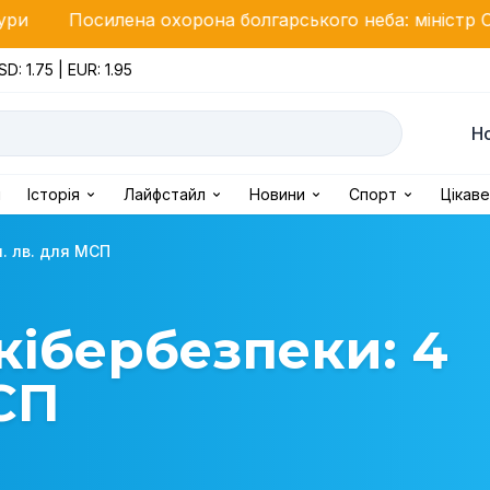
ена охорона болгарського неба: міністр Стоянов оголо
SD: 1.75 | EUR: 1.95
Н
і
Історія
Лайфстайл
Новини
Спорт
Цікаве
. лв. для МСП
кібербезпеки: 4
СП