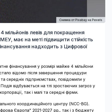
Снимка от
Pixabay
на
Pexels
4 мільйонів левів для покращення
 МЕУ, має на меті підвищити стійкість
Фінансування надходить з Цифрової
тне фінансування у розмірі майже 4 мільйони
е стало відомо після завершення процедури
та середніх підприємствах, повідомили у
 Подія відбувається на тлі зростаючих загроз у
орпорації, так і малі та середні фірми.
нального координаційного центру (NCC-BG).
рова Європа" 2021-2027 рр., так і з бюджету