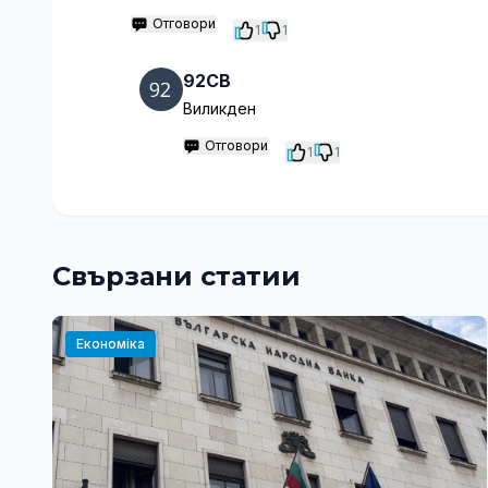
Отговори
1
1
92CB
Виликден
Отговори
1
1
Свързани статии
Економіка