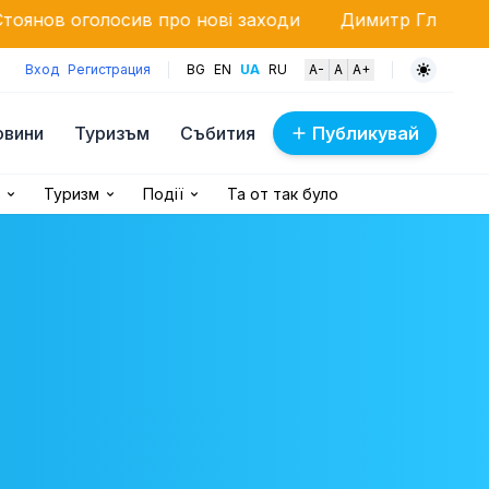
сив про нові заходи
Димитр Главчев відсторонюєть
Вход
Регистрация
BG
EN
UA
RU
A-
A
A+
овини
Туризъм
Събития
Публикувай
Туризм
Події
Та от так було