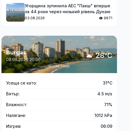
Угорщина зупинила АЕС "Пакш" вперше
за 44 роки через низький рівень Дунаю
03.08.2026
9671
Burgas
28°C
08.08.2026 20:06
Кілька Хмар
Усеща се като:
31°C
Вятър:
4.5 m/s
Влажност:
71%
Налягане:
1012 hPa
Изгрев:
06:09