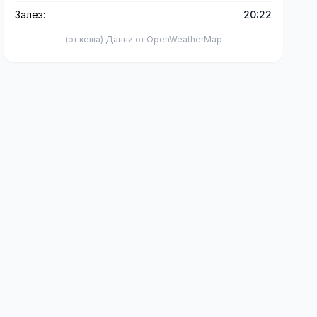
Залез:
20:22
(от кеша) Данни от OpenWeatherMap