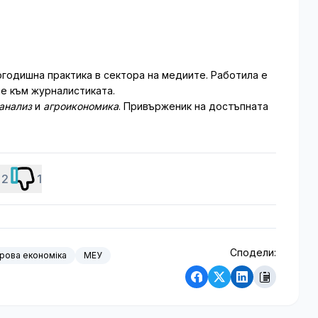
годишна практика в сектора на медиите. Работила е
не към журналистиката.
анализ
и
агроикономика
. Привърженик на достъпната
2
1
Сподели:
рова економіка
МЕУ