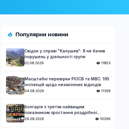
Популярни новини
Свідок у справі "Калушев": Я не бачив
порушень у діяльності групи
02.08.2026
11853
Масштабні перевірки РІОСВ та МВС: 195
інспекцій щодо незаконних відходів
04.08.2026
11358
Болгарія з третім найвищим
показником зростання роздрібної
торгівлі в ЄС за червень
06.08.2026
10096