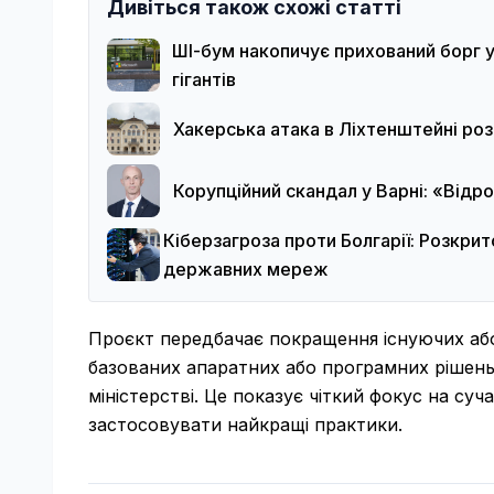
Дивіться також схожі статті
ШІ-бум накопичує прихований борг у
гігантів
Хакерська атака в Ліхтенштейні роз
Корупційний скандал у Варні: «Відр
Кіберзагроза проти Болгарії: Розкри
державних мереж
Проєкт передбачає покращення існуючих аб
базованих апаратних або програмних рішень
міністерстві. Це показує чіткий фокус на суч
застосовувати найкращі практики.