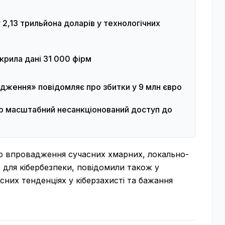
 2,13 трильйона доларів у технологічних
крила дані 31 000 фірм
одження» повідомляє про збитки у 9 млн євро
то масштабний несанкціонований доступ до
о впровадження сучасних хмарних, локально-
 для кібербезпеки, повідомили також у
асних тенденціях у кіберзахисті та бажання