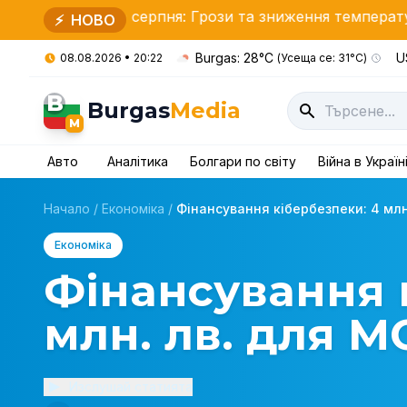
а 9 серпня: Грози та зниження температури
Посил
⚡
НОВО
Burgas: 28°C
U
08.08.2026 • 20:22
(Усеща се: 31°C)
B
Burgas
Media
M
Авто
Аналітика
Болгари по світу
Війна в Україн
Начало
/
Економіка
/
Фінансування кібербезпеки: 4 млн
Економіка
Фінансування 
млн. лв. для М
Изслушай статията