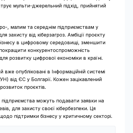
струє мульти-джерельний підхід, прийнятий
кро-, малим та середнім підприємствам у
ля захисту від кіберзагроз. Амбіції проєкту
ь бізнесу в цифровому середовищі, зменшити
у, покращити конкурентоспроможність
ля розвитку цифрової економіки в країні.
 вже опубліковані в Інформаційній системі
УН) від ЄС у Болгарії. Кожен зацікавлений
розвиток проєктів.
ні підприємства можуть подавати заявки на
вів, для захисту своєї кібербезпеки. Ця
щодо підтримки бізнесу у критичному секторі.