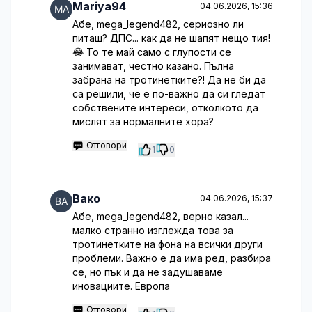
Mariya94
04.06.2026, 15:36
Абе, mega_legend482, сериозно ли
питаш? ДПС... как да не шапят нещо тия!
😂 То те май само с глупости се
занимават, честно казано. Пълна
забрана на тротинетките?! Да не би да
са решили, че е по-важно да си гледат
собствените интереси, отколкото да
мислят за нормалните хора?
Отговори
1
0
Вако
04.06.2026, 15:37
Абе, mega_legend482, верно казал...
малко странно изглежда това за
тротинетките на фона на всички други
проблеми. Важно е да има ред, разбира
се, но пък и да не задушаваме
иновациите. Европа
Отговори