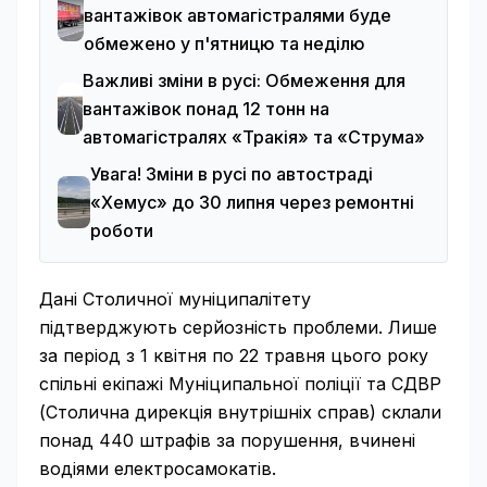
вантажівок автомагістралями буде
обмежено у п'ятницю та неділю
Важливі зміни в русі: Обмеження для
вантажівок понад 12 тонн на
автомагістралях «Тракія» та «Струма»
Увага! Зміни в русі по автостраді
«Хемус» до 30 липня через ремонтні
роботи
Дані Столичної муніципалітету
підтверджують серйозність проблеми. Лише
за період з 1 квітня по 22 травня цього року
спільні екіпажі Муніципальної поліції та СДВР
(Столична дирекція внутрішніх справ) склали
понад 440 штрафів за порушення, вчинені
водіями електросамокатів.