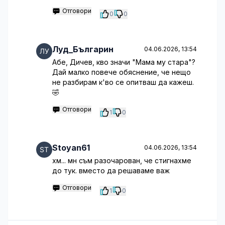
Отговори
0
0
Луд_Българин
04.06.2026, 13:54
Абе, Дичев, кво значи "Мама му стара"?
Дай малко повече обяснение, че нещо
не разбирам к'во се опитваш да кажеш.
🤣
Отговори
1
0
Stoyan61
04.06.2026, 13:54
хм... мн съм разочарован, че стигнахме
до тук. вместо да решаваме важ
Отговори
1
0