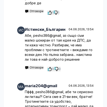
добре де
Отговори
1
1
Истински_Българин
04.06.2026, 13:54
Абе, pesho386@gmail, аз също съм
малко шокиран от тая идея на ДПС, да
ти кажа честно. Разбирам, че има
проблеми с тротинетките – виждаме го
всеки ден. Но пълна забрана... наистина
ли това е най-доброто решение
Отговори
0
0
maria204@gmail
04.06.2026, 13:54
Пффф, pesho386@gmail, абе ти сериозно
ли питаш?! Сега сме в 21-ви век, братче!
Тротинетките са удобство,
алтернативен транспорт – дай малко да