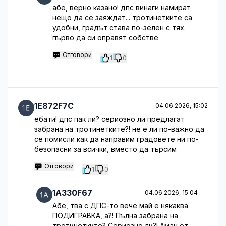
абе, верно казано! дпс винаги намират
нещо да се заяждат... тротинетките са
удобни, градът става по-зелен с тях.
първо да си оправят собстве
Отговори
1
0
1E872F7C
04.06.2026, 15:02
ебати! дпс пак ли? сериозно ли предлагат
забрана на тротинетките?! не е ли по-важно да
се помисли как да направим градовете ни по-
безопасни за всички, вместо да търсим
Отговори
1
0
1A330F67
04.06.2026, 15:04
Абе, тва с ДПС-то вече май е някаква
ПОДИГРАВКА, а?! Пълна забрана на
тротинетките? Сериозно ли?! Аман от