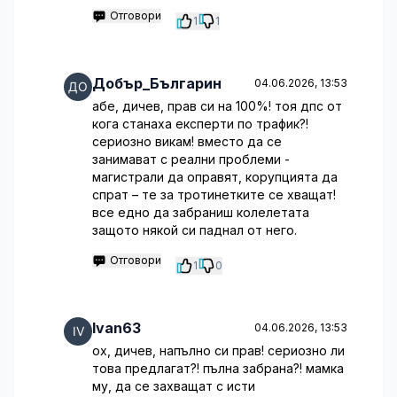
Отговори
1
1
Добър_Българин
04.06.2026, 13:53
абе, дичев, прав си на 100%! тоя дпс от
кога станаха експерти по трафик?!
сериозно викам! вместо да се
занимават с реални проблеми -
магистрали да оправят, корупцията да
спрат – те за тротинетките се хващат!
все едно да забраниш колелетата
защото някой си паднал от него.
Отговори
1
0
Ivan63
04.06.2026, 13:53
ох, дичев, напълно си прав! сериозно ли
това предлагат?! пълна забрана?! мамка
му, да се захващат с исти