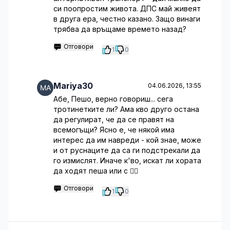
си поопростим живота. ДПС май живеят
в друга ера, честно казано. Защо винаги
трябва да връщаме времето назад?
Отговори
1
0
Mariya30
04.06.2026, 13:55
Абе, Пешо, верно говориш... сега
тротинетките ли? Ама кво друго остана
да регулират, че да се правят на
всемогъщи? Ясно е, че някой има
интерес да им навреди - кой знае, може
и от руснаците да са ги подстрекали да
го измислят. Иначе к'во, искат ли хората
да ходят пеша или с 🤦‍♂️
Отговори
1
0