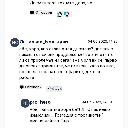
Да си гледат техните дела, че
Отговори
1
0
Истински_Българин
04.06.2026, 14:28
абе, хора, кво става с тая държава? дпс пак с
някакви откачени предложения! тротинетките
ли са проблемът ни сега? ама моля ви се! първо
да опраят трамваите, че ги караш като по лед,
после да оправят светофарите, дето не
работят
Отговори
0
0
pro_hero
04.06.2026, 14:30
Абе, кви са тия хора бе?! ДПС пак нещо
измислили... Трагедия с тротинетки?
Ама че майтап! Пър