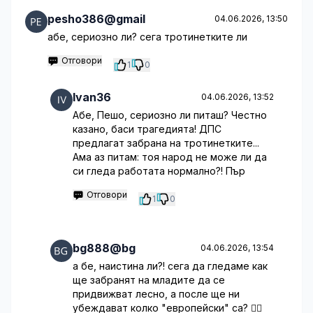
pesho386@gmail
04.06.2026, 13:50
абе, сериозно ли? сега тротинетките ли
Отговори
1
0
Ivan36
04.06.2026, 13:52
Абе, Пешо, сериозно ли питаш? Честно
казано, баси трагедията! ДПС
предлагат забрана на тротинетките...
Ама аз питам: тоя народ не може ли да
си гледа работата нормално?! Пър
Отговори
1
0
bg888@bg
04.06.2026, 13:54
а бе, наистина ли?! сега да гледаме как
ще забранят на младите да се
придвижват лесно, а после ще ни
убеждават колко "европейски" са? 🤦‍♀️