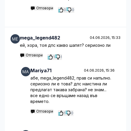
Отговори
0
0
mega_legend482
04.06.2026, 15:33
ей, хора, тоя дпс какво шапят? сериозно ли
Отговори
1
1
Mariya71
04.06.2026, 15:36
абе, mega_legend482, прав си напълно.
сериозно ли е това? дпс наистина ли
предлагат такава забрана? не знам...
все едно се връщаме назад във
времето.
Отговори
1
0