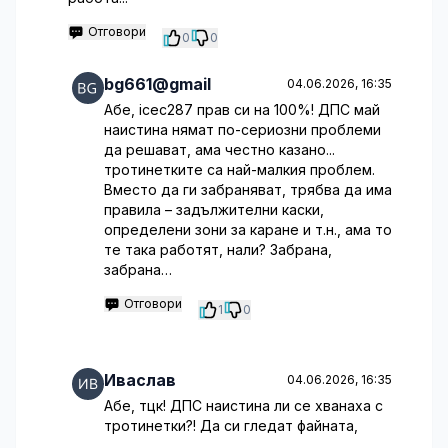
Отговори
0
0
bg661@gmail
04.06.2026, 16:35
Абе, icec287 прав си на 100%! ДПС май
наистина нямат по-сериозни проблеми
да решават, ама честно казано...
тротинетките са най-малкия проблем.
Вместо да ги забраняват, трябва да има
правила – задължителни каски,
определени зони за каране и т.н., ама то
те така работят, нали? Забрана,
забрана…
Отговори
1
0
Иваслав
04.06.2026, 16:35
Абе, тцк! ДПС наистина ли се хванаха с
тротинетки?! Да си гледат файната,