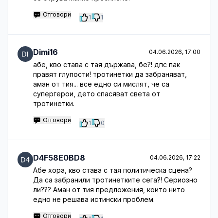
Отговори
1
1
Dimi16
04.06.2026, 17:00
абе, кво става с тая държава, бе?! дпс пак
правят глупости! тротинетки да забраняват,
аман от тия... все едно си мислят, че са
супергерои, дето спасяват света от
тротинетки.
Отговори
1
0
D4F58E0BD8
04.06.2026, 17:22
Абе хора, кво става с тая политическа сцена?
Да са забранили тротинетките сега?! Сериозно
ли??? Аман от тия предложения, които нито
едно не решава истински проблем.
Отговори