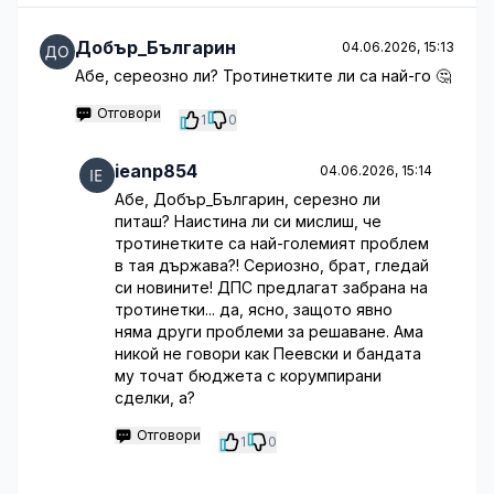
Добър_Българин
04.06.2026, 15:13
Абе, сереозно ли? Тротинетките ли са най-го 🤔
Отговори
1
0
ieanp854
04.06.2026, 15:14
Абе, Добър_Българин, серезно ли
питаш? Наистина ли си мислиш, че
тротинетките са най-големият проблем
в тая държава?! Сериозно, брат, гледай
си новините! ДПС предлагат забрана на
тротинетки... да, ясно, защото явно
няма други проблеми за решаване. Ама
никой не говори как Пеевски и бандата
му точат бюджета с корумпирани
сделки, а?
Отговори
1
0