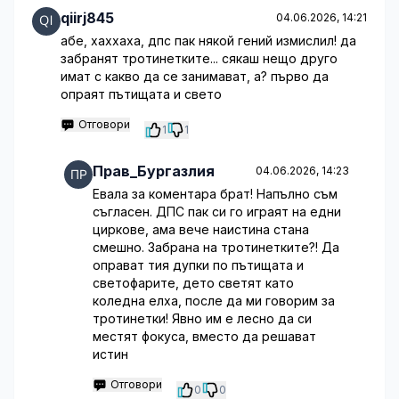
qiirj845
04.06.2026, 14:21
абе, хаххаха, дпс пак някой гений измислил! да
забранят тротинетките... сякаш нещо друго
имат с какво да се занимават, а? първо да
опраят пътищата и свето
Отговори
1
1
Прав_Бургазлия
04.06.2026, 14:23
Евала за коментара брат! Напълно съм
съгласен. ДПС пак си го играят на едни
циркове, ама вече наистина стана
смешно. Забрана на тротинетките?! Да
оправат тия дупки по пътищата и
светофарите, дето светят като
коледна елха, после да ми говорим за
тротинетки! Явно им е лесно да си
местят фокуса, вместо да решават
истин
Отговори
0
0