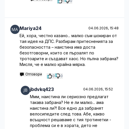
1
0
Mariya24
04.06.2026, 15:48
Ей, хора, честно казано... малко съм шокиран от
тая идея на ДПС. Разбирам притесненията за
безопасността – наистина има доста
безотговорни, които се пързалят по
тротоарите и създават хаос. Но пълна забрана?
Мисля, че е малко крайна мярка.
Отговори
0
0
jbdvkq423
04.06.2026, 15:52
Ммм, наистина ли сериозно предлагат
такава забрана? Не е ли малко... ама
наистина ли?! Все едно да забранят
велосипедите след това. Абе, какво
всъщност решаваме с тия тротинетки -
проблема си е в хората, дето не