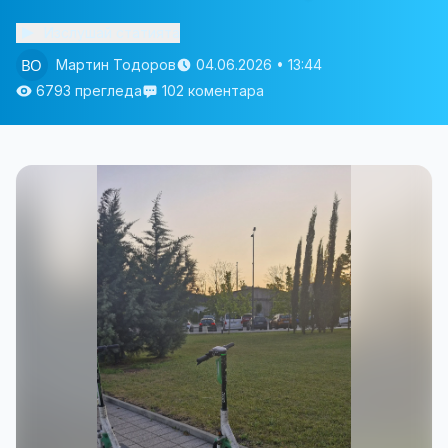
Изслушай статията
Мартин Тодоров
04.06.2026 • 13:44
6793 прегледа
102 коментара