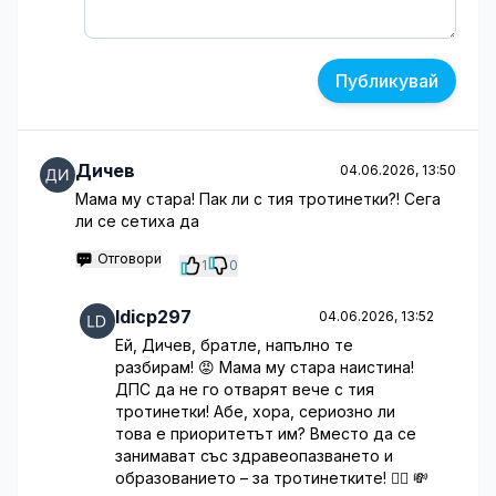
Публикувай
Дичев
04.06.2026, 13:50
Мама му стара! Пак ли с тия тротинетки?! Сега
ли се сетиха да
Отговори
1
0
ldicp297
04.06.2026, 13:52
Ей, Дичев, братле, напълно те
разбирам! 😡 Мама му стара наистина!
ДПС да не го отварят вече с тия
тротинетки! Абе, хора, сериозно ли
това е приоритетът им? Вместо да се
занимават със здравеопазването и
образованието – за тротинетките! 🤦‍♂️ 💸