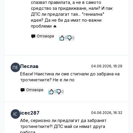
спазват правилата, а не в самото
средство за придвижване, нали? И пак
ДПС ли предлагат тая... "гениална"
идея? Да не би да имат по-важни
проблеми 🔥
Отговори
1
0
Песлав
04.06.2026, 16:29
Ебаси! Наистина ли сме стигнали до забрана на
тротинетките? Не е ли по
Отговори
1
0
icec287
04.06.2026, 16:32
Абе, сериозно ли предлагат да забранят
тротинетките?! ДПС май си нямат друга
работа...