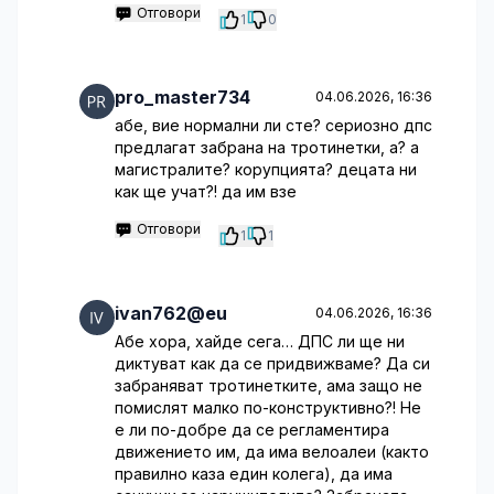
Отговори
1
0
pro_master734
04.06.2026, 16:36
абе, вие нормални ли сте? сериозно дпс
предлагат забрана на тротинетки, а? а
магистралите? корупцията? децата ни
как ще учат?! да им взе
Отговори
1
1
ivan762@eu
04.06.2026, 16:36
Абе хора, хайде сега… ДПС ли ще ни
диктуват как да се придвижваме? Да си
забраняват тротинетките, ама защо не
помислят малко по-конструктивно?! Не
е ли по-добре да се регламентира
движението им, да има велоалеи (както
правилно каза един колега), да има