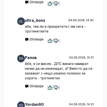
Отговори
1
0
ultra_boss
04.06.2026, 14:30
абе, тва ли е приоритетът им сега -
тротинетките
Отговори
1
0
Ралов
04.06.2026, 14:31
Абе, я си мисля... ДПС винаги намират
начин да ни изненадат, а? Вместо да се
захванат с нещо реално полезно за
хората - тротинетки
Отговори
1
0
Yordan90
04.06.2026, 14:31