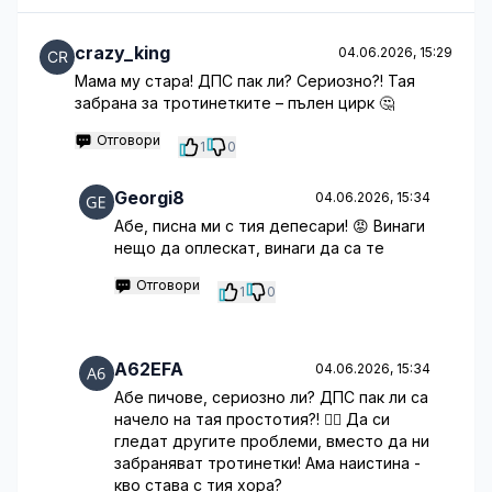
crazy_king
04.06.2026, 15:29
Мама му стара! ДПС пак ли? Сериозно?! Тая
забрана за тротинетките – пълен цирк 🤔
Отговори
1
0
Georgi8
04.06.2026, 15:34
Абе, писна ми с тия депесари! 😡 Винаги
нещо да оплескат, винаги да са те
Отговори
1
0
A62EFA
04.06.2026, 15:34
Абе пичове, сериозно ли? ДПС пак ли са
начело на тая простотия?! 🤦‍♂️ Да си
гледат другите проблеми, вместо да ни
забраняват тротинетки! Ама наистина -
кво става с тия хора?