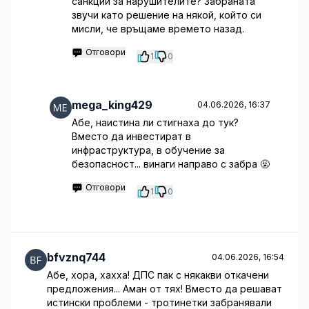
санкции за нарушителите? Забраната
звучи като решение на някой, който си
мисли, че връщаме времето назад.
Отговори
1
0
mega_king429
04.06.2026, 16:37
Абе, наистина ли стигнаха до тук?
Вместо да инвестират в
инфраструктура, в обучение за
безопасност... винаги направо с забра 🤬
Отговори
1
0
bfvznq744
04.06.2026, 16:54
Абе, хора, хахха! ДПС пак с някакви откачени
предложения... Аман от тях! Вместо да решават
истински проблеми - тротинетки забранявали