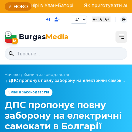
і в Улан-Баторі
Як приготувати автентичний суп-кур
⚡
НОВО
A-
A
A+
B
Burgas
Media
M
Начало
/
Зміни в законодавстві
/
ДПС пропонує повну заборону на електричні самок...
Зміни в законодавстві
ДПС пропонує повну
заборону на електричні
самокати в Болгарії