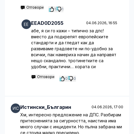
Отговори
1
1
EEAD0D2055
04.06.2026, 16:55
абе, я си го кажи – типично за дпс!
вместо да подкрепят европейските
стандарти и да гледат как да
развиваме градовете ни по-удобно за
всички, пак намериха начин да направят
нещо скандално. тротинетките са
удобни, практични… хората си
Отговори
0
0
Истински_Българин
04.06.2026, 17:00
Хм, интересно предложение на ДПС. Разбирам
притесненията за сигурността, наистина има
много случаи с инциденти. Но пълна забрана ми
се струва малко пресилено.