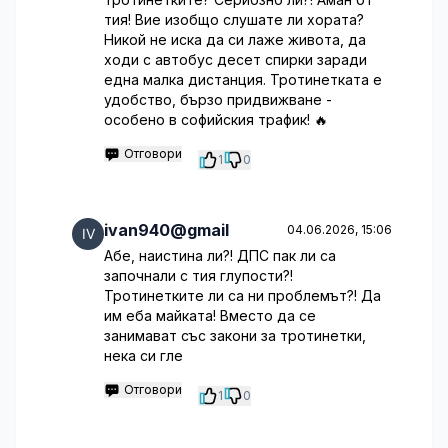
тия! Вие изобщо слушате ли хората?
Никой не иска да си лаже живота, да
ходи с автобус десет спирки заради
една малка дистанция. Тротинетката е
удобство, бързо придвижване -
особено в софийския трафик! 🔥
Отговори
1
0
ivan940@gmail
04.06.2026, 15:06
Абе, наистина ли?! ДПС пак ли са
започнали с тия глупости?!
Тротинетките ли са ни проблемът?! Да
им еба майката! Вместо да се
занимават със закони за тротинетки,
нека си гле
Отговори
1
0