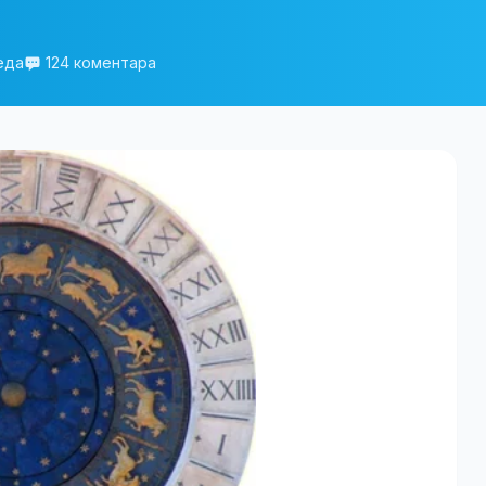
еда
124 коментара