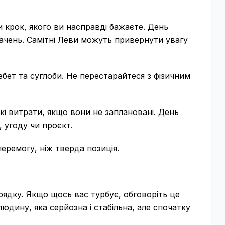
 крок, якого ви насправді бажаєте. День
ачень. Самітні Леви можуть привернути увагу
ребет та суглоби. Не перестарайтеся з фізичним
кі витрати, якщо вони не заплановані. День
 угоду чи проєкт.
ремогу, ніж тверда позиція.
ядку. Якщо щось вас турбує, обговоріть це
юдину, яка серйозна і стабільна, але спочатку