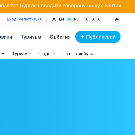
аса вводить заборону на рух вантажівок вагою понад 
Вход
Регистрация
BG
EN
UA
RU
A-
A
A+
овини
Туризъм
Събития
Публикувай
Туризм
Події
Та от так було