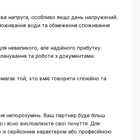
ва напруга, особливо якщо день напружений.
 споживання води та обмеження споживання
ля невеликого, але надійного прибутку.
 планування та роботи з документами.
магає той, хто вміє говорити спокійно та
я непорозумінь. Ваш партнер буде більш
о і ясно висловлюєте свої почуття. Для
 зі серйозним характером або професійною