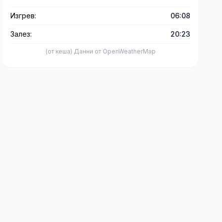
Изгрев:
06:08
Залез:
20:23
(от кеша) Данни от OpenWeatherMap