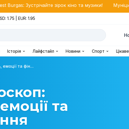
устрічайте зірок кіно та музики!
Муніципалітет Бург
SD: 1.75 | EUR: 1.95
Н
і
Історія
Лайфстайл
Новини
Спорт
Цікаве
емоції та фін...
оскоп:
емоції та
ення