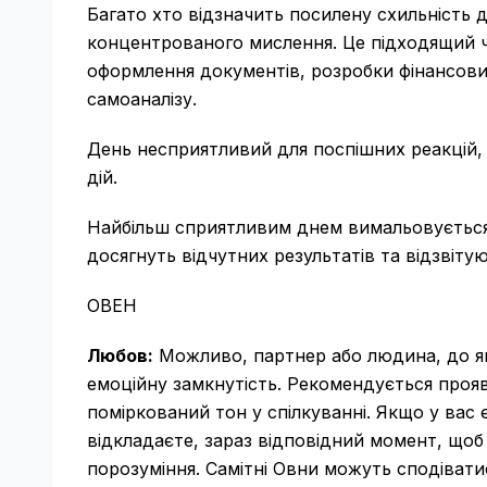
Багато хто відзначить посилену схильність д
концентрованого мислення. Це підходящий ч
оформлення документів, розробки фінансових
самоаналізу.
День несприятливий для поспішних реакцій, 
дій.
Найбільш сприятливим днем ​​вимальовується
досягнуть відчутних результатів та відзвітую
ОВЕН
Любов:
Можливо, партнер або людина, до як
емоційну замкнутість. Рекомендується прояв
поміркований тон у спілкуванні. Якщо у вас 
відкладаєте, зараз відповідний момент, щоб 
порозуміння. Самітні Овни можуть сподіватис