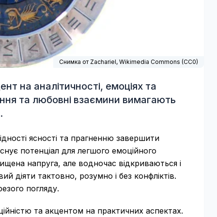
Снимка от Zachariel,
Wikimedia Commons
(
CC0
)
нт на аналітичності, емоціях та
ення та любовні взаємини вимагають
.
хідності ясності та прагненню завершити
 існує потенціал для легшого емоційного
двищена напруга, але водночас відкриваються і
ий діяти тактовно, розумно і без конфліктів.
езого погляду.
ійністю та акцентом на практичних аспектах.