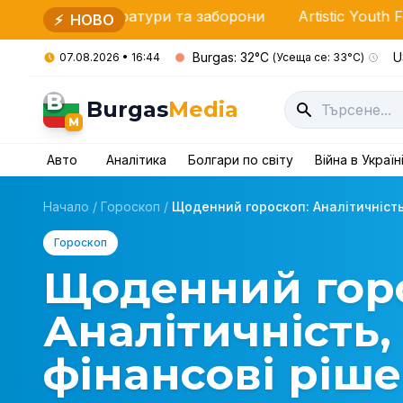
емператури та заборони
Artistic Youth Fest Burgas: З
⚡
НОВО
Burgas: 32°C
U
07.08.2026 • 16:44
(Усеща се: 33°C)
B
Burgas
Media
M
Авто
Аналітика
Болгари по світу
Війна в Україн
Начало
/
Гороскоп
/
Щоденний гороскоп: Аналітичність, 
Гороскоп
Щоденний гор
Аналітичність, 
фінансові ріш