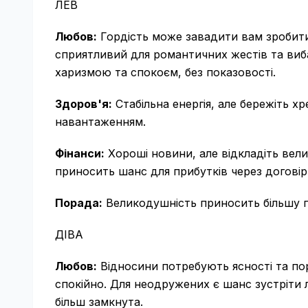
ЛЕВ
Любов:
Гордість може завадити вам зробити
сприятливий для романтичних жестів та виб
харизмою та спокоєм, без показовості.
Здоров'я:
Стабільна енергія, але бережіть х
навантаженням.
Фінанси:
Хороші новини, але відкладіть вели
приносить шанс для прибутків через договір,
Порада:
Великодушність приносить більшу пе
ДІВА
Любов:
Відносини потребують ясності та пор
спокійно. Для неодружених є шанс зустріти л
більш замкнута.