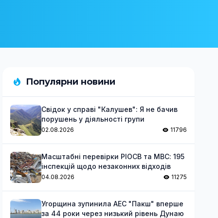
Популярни новини
Свідок у справі "Калушев": Я не бачив
порушень у діяльності групи
02.08.2026
11796
Масштабні перевірки РІОСВ та МВС: 195
інспекцій щодо незаконних відходів
04.08.2026
11275
Угорщина зупинила АЕС "Пакш" вперше
за 44 роки через низький рівень Дунаю