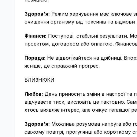
Здоров'я:
Режим харчування має ключове зн
очищення організму від токсинів та відмови 
Фінанси:
Поступові, стабільні результати. М
проєктом, договором або оплатою. Фінансові
Порада:
Не відволікайтеся на дрібниці. Впо
ясніше, де справжній прогрес.
БЛИЗНЮКИ
Любов:
День приносить зміни в настрої та 
відчуваєте тиск, висловіть це тактовно. Са
хтось виявляє інтерес, але очікує теплішої ре
Здоров'я:
Можлива розумова напруга або го
свіжому повітрі, прогулянці або короткому сп