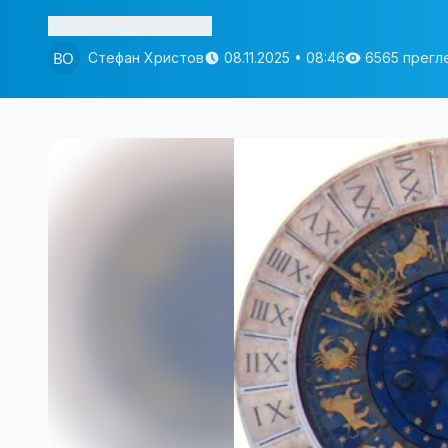
Изслушай статията
Стефан Христов
08.11.2025 • 08:46
6565 прегл