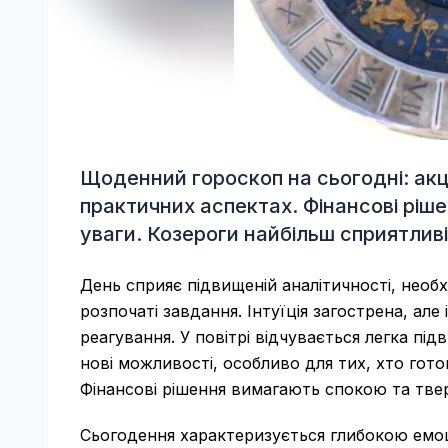
Щоденний гороскоп на сьогодні: акце
практичних аспектах. Фінансові ріш
уваги. Козероги найбільш сприятливі
День сприяє підвищеній аналітичності, необ
розпочаті завдання. Інтуїція загострена, але
реагування. У повітрі відчувається легка пі
нові можливості, особливо для тих, хто готов
Фінансові рішення вимагають спокою та твер
Сьогодення характеризується глибокою емоц