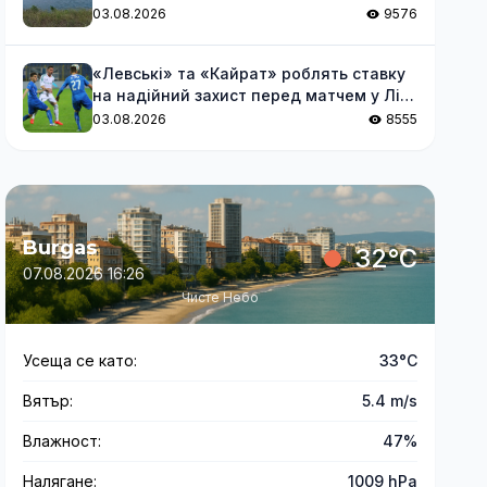
03.08.2026
9576
«Левські» та «Кайрат» роблять ставку
на надійний захист перед матчем у Лізі
чемпіонів
03.08.2026
8555
Burgas
32°C
07.08.2026 16:26
Чисте Небо
Усеща се като:
33°C
Вятър:
5.4 m/s
Влажност:
47%
Налягане:
1009 hPa