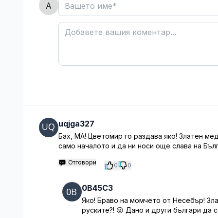
uqjga327
Бах, МА! Цветомир го раздава яко! Златен ме
само началото и да ни носи още слава на Бълг
Отговори
0
0
0B45C3
Яко! Браво на момчето от Несебър! Зла
руските?! 😜 Дано и други българи да 