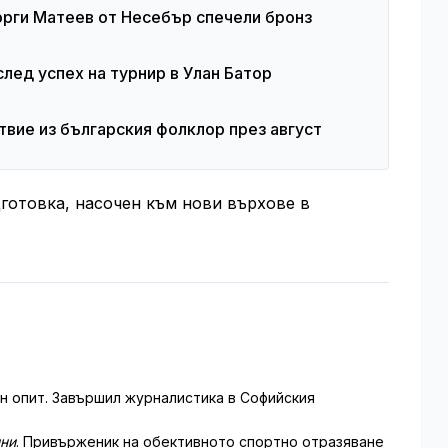
орги Матеев от Несебър спечели бронз
лед успех на турнир в Улан Батор
вие из българския фолклор през август
готовка, насочен към нови върхове в
 опит. Завършил журналистика в Софийския
ини
. Привърженик на обективното спортно отразяване