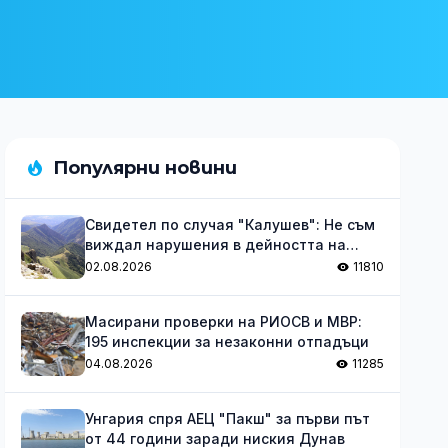
Популярни новини
Свидетел по случая "Калушев": Не съм
виждал нарушения в дейността на
групата
02.08.2026
11810
Масирани проверки на РИОСВ и МВР:
195 инспекции за незаконни отпадъци
04.08.2026
11285
Унгария спря АЕЦ "Пакш" за първи път
от 44 години заради ниския Дунав