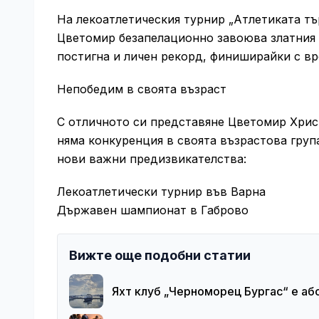
На лекоатлетическия турнир „Атлетиката тър
Цветомир безапелационно завоюва златния 
постигна и личен рекорд, финиширайки с в
Непобедим в своята възраст
С отличното си представяне Цветомир Христ
няма конкуренция в своята възрастова група
нови важни предизвикателства:
Лекоатлетически турнир във Варна
Държавен шампионат в Габрово
Вижте още подобни статии
Яхт клуб „Черноморец Бургас“ е а