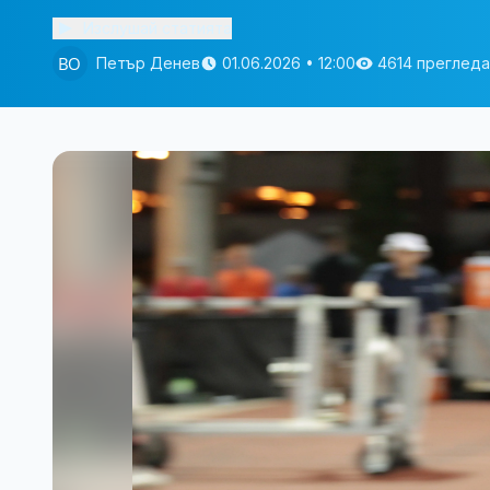
Изслушай статията
Петър Денев
01.06.2026 • 12:00
4614 прегледа