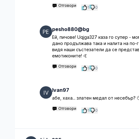
Отговори
1
0
pesho880@bg
Ей, пичове! Uqjga327 каза го супер - 
дано продължава така и налита на по-
видя наши състезатели да се представя
емотиконите! 🤙
Отговори
1
0
Ivan97
абе, хаха... златен медал от несебър? 
Отговори
1
0