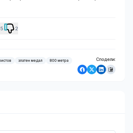
5
2
Сподели:
ристов
златен медал
800 метра