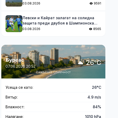
03.08.2026
9591
Левски и Кайрат залагат на солидна
защита преди двубоя в Шампионска
лига
03.08.2026
8565
Бургас
26°C
07.08.2026 20:52
Разкъсана Облачност
Усеща се като:
26°C
Вятър:
4.9 m/s
Влажност:
84%
Налягане:
1010 hPa