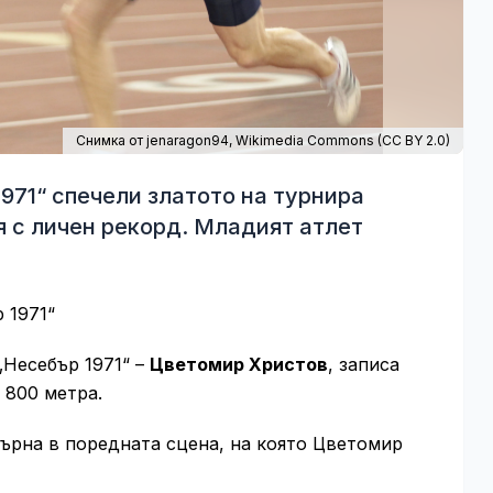
Снимка от jenaragon94,
Wikimedia Commons
(
CC BY 2.0
)
971“ спечели златото на турнира
я с личен рекорд. Младият атлет
 1971“
„Несебър 1971“ –
Цветомир Христов
, записа
 800 метра.
върна в поредната сцена, на която Цветомир