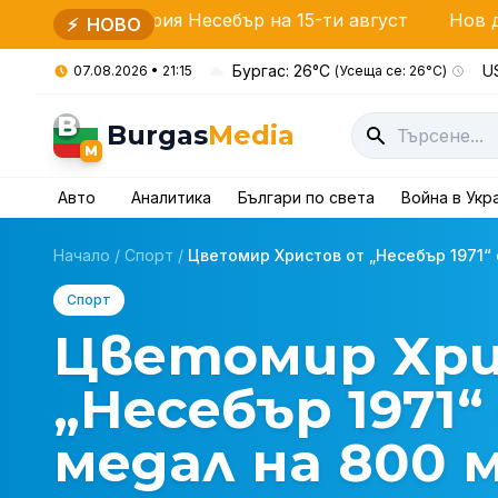
ария Несебър на 15-ти август
Нов директор на ОД
⚡
НОВО
Бургас: 26°C
US
07.08.2026 • 21:15
(Усеща се: 26°C)
B
Burgas
Media
M
Авто
Аналитика
Българи по света
Война в Укр
Начало
/
Спорт
/
Цветомир Христов от „Несебър 1971“ с
Спорт
Цветомир Хр
„Несебър 1971“
медал на 800 