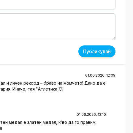
Публикувай
01.06.2026, 12:09
дал и личен рекорд – браво на момчето! Дано да е
ария. Иначе, тая "Атлетика 💥
01.06.2026, 12:10
тен медал е златен медал, к'во да го правим
се