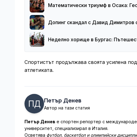
Математически триумф в Осака: Ге
Допинг скандал с Давид Димитров с
Неделно хорище в Бургас: Пътешест
Спортистът продължава своята усилена под
атлетиката.
Петър Денев
Автор на тази статия
Петър Денев
е спортен репортер с международен
университет, специализирал в Италия.
Осветява
футбол, баскетбол и олимпийски дисципл