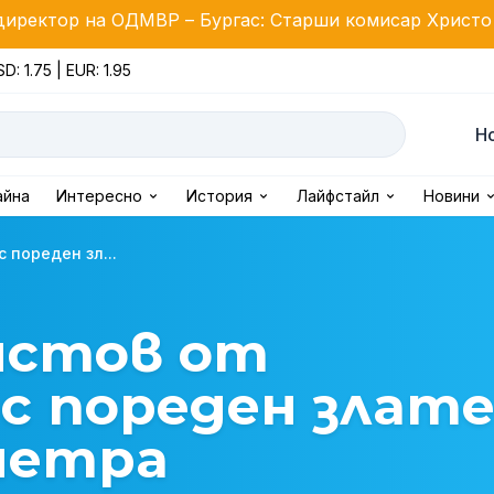
МВР – Бургас: Старши комисар Христо Ичев пое пост
D: 1.75 | EUR: 1.95
Н
айна
Интересно
История
Лайфстайл
Новини
 пореден зл...
истов от
 с пореден злат
метра