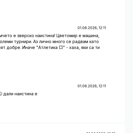
01.06.2026, 12:11
момчето е зверско наистина! Цветомир е машина,
големи турнири. Аз лично много се радвам като
т добре. Иначе "Атлетика 💥" - хаха, яки са ти
01.06.2026, 12:11
🙄 дали наистина е