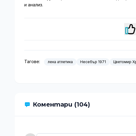
и анализ.
Тагове:
лека атлетика
Несебър 1971
Цветомир Х
Коментари (104)