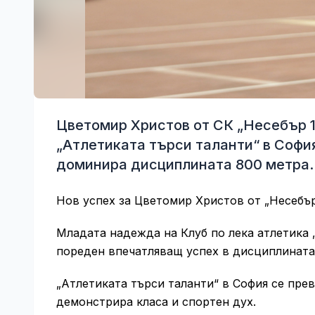
Цветомир Христов от СК „Несебър 1
„Атлетиката търси таланти“ в Софи
доминира дисциплината 800 метра.
Нов успех за Цветомир Христов от „Несебър
Младата надежда на Клуб по лека атлетика 
пореден впечатляващ успех в дисциплината
„Атлетиката търси таланти“ в София се пре
демонстрира класа и спортен дух.