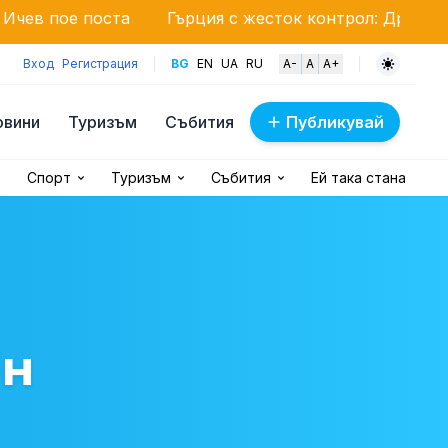
а
Гърция с жесток контрол: Дронове следят за с
Вход
Регистрация
BG
EN
UA
RU
A-
A
A+
овини
Туризъм
Събития
Публикувай
Спорт
Туризъм
Събития
Ей така стана
ен