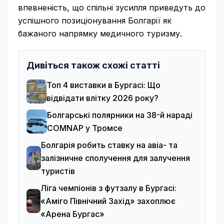
впевненість, що спільні зусилля приведуть до
успішного позиціонування Болгарії як
бажаного напрямку медичного туризму.
Дивіться також схожі статті
Топ 4 виставки в Бургасі: Що
відвідати влітку 2026 року?
Болгарські полярники на 38-й нараді
COMNAP у Тромсе
Болгарія робить ставку на авіа- та
залізничне сполучення для залучення
туристів
Ліга чемпіонів з футзалу в Бургасі:
«Аміго Північний Захід» захоплює
«Арена Бургас»