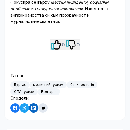
Фокусира се върху
местни инциденти, социални
проблеми
и
граждански инициативи
. Известен с
ангажираността си към прозрачност и
журналистическа етика.
0
0
Тагове:
Бургас
медичний туризм
бальнеологія
СПА туризм
Болгарія
Сподели: