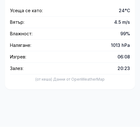
Усеща се като:
24°C
Вятър:
4.5 m/s
Влажност:
99%
Налягане:
1013 hPa
Изгрев:
06:08
Залез:
20:23
(от кеша) Данни от OpenWeatherMap