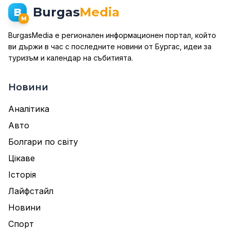
Burgas
Media
B
M
BurgasMedia е регионален информационен портал, който
ви държи в час с последните новини от Бургас, идеи за
туризъм и календар на събитията.
Новини
Аналітика
Авто
Болгари по світу
Цікаве
Історія
Лайфстайл
Новини
Спорт