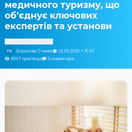
медичного туризму, що
об'єднує ключових
експертів та установи
Изслушай статията
Борислав Станев
22.05.2025 • 15:47
2607 прегледа
0 коментара