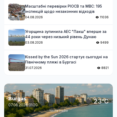
Масштабні перевірки РІОСВ та МВС: 195
інспекцій щодо незаконних відходів
04.08.2026
11036
Угорщина зупинила АЕС "Пакш" вперше за
44 роки через низький рівень Дунаю
03.08.2026
9499
Kissed by the Sun 2026 стартує сьогодні на
Північному пляжі в Бургасі
31.07.2026
8821
Burgas
23°C
07.08.2026 01:20
Чисте Небо