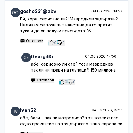
gosho231@abv
04.06.2026, 14:52
Ей, хора, сериозно ли?! Мавродиев задържан?
Надявам се този път наистина да го пратят
тука и да си получи присъдата! 15
Отговори
0
0
Georgi65
04.06.2026, 14:56
абе, сериозно ли сте? този мавродиев
пак ли ни прави на глупаци?! 150 милиона
Отговори
0
0
Ivan52
04.06.2026, 15:22
абе, баси… пак ли мавродиев? тоя човек е все
едно проклятие на тая държава. явно европа си