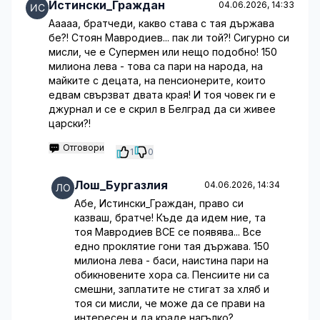
Истински_Граждан
04.06.2026, 14:33
Ааааа, братчеди, какво става с тая държава
бе?! Стоян Мавродиев... пак ли той?! Сигурно си
мисли, че е Супермен или нещо подобно! 150
милиона лева - това са пари на народа, на
майките с децата, на пенсионерите, които
едвам свързват двата края! И тоя човек ги е
джурнал и се е скрил в Белград да си живее
царски?!
Отговори
1
0
Лош_Бургазлия
04.06.2026, 14:34
Абе, Истински_Граждан, право си
казваш, братче! Къде да идем ние, та
тоя Мавродиев ВСЕ се появява... Все
едно проклятие гони тая държава. 150
милиона лева - баси, наистина пари на
обикновените хора са. Пенсиите ни са
смешни, заплатите не стигат за хляб и
тоя си мисли, че може да се прави на
интересен и да краде нагълко?