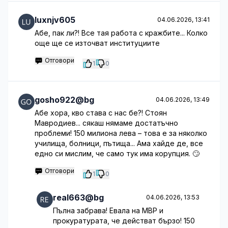
luxnjv605
04.06.2026, 13:41
Абе, пак ли?! Все тая работа с кражбите... Колко
още ще се източват институциите
Отговори
1
0
gosho922@bg
04.06.2026, 13:49
Абе хора, кво става с нас бе?! Стоян
Мавродиев... сякаш нямаме достатъчно
проблеми! 150 милиона лева – това е за няколко
училища, болници, пътища... Ама хайде де, все
едно си мислим, че само тук има корупция. 🙄
Отговори
1
0
real663@bg
04.06.2026, 13:53
Пълна забрава! Евала на МВР и
прокуратурата, че действат бързо! 150