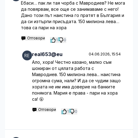
Ебаси… пак ли тая чорба с Мавродиев? Не мога
да повярвам, все още се занимаваме с него!
Дано този път наистина го пратят в България и
да си изтърпи присъдата. 150 милиона лева…
това са пари на хора
Отговори
1
0
real653@eu
04.06.2026, 15:54
Ало, хора! Честно казано, малко съм
шокиран от цялата работа с
Мавродиев. 150 милиона лева... наистина
огромна сума, нали? И да се чудим защо
хората не им има доверие на банките
понякога. Мария е права - пари на хора
са! 🤬
Отговори
1
0