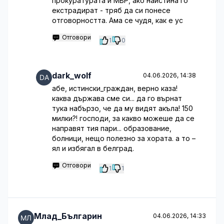
прокуратурата и МВР, ако наистина го
екстрадират - тряб да си понесе
отговорността. Ама се чудя, как е ус
Отговори
1
0
dark_wolf
04.06.2026, 14:38
абе, истински_граждан, верно каза!
каква държава сме си... да го върнат
тука набързо, че да му видят акъла! 150
милки?! господи, за какво можеше да се
направят тия пари... образование,
болници, нещо полезно за хората. а то –
ял и избягал в белград.
Отговори
1
1
Млад_Българин
04.06.2026, 14:33