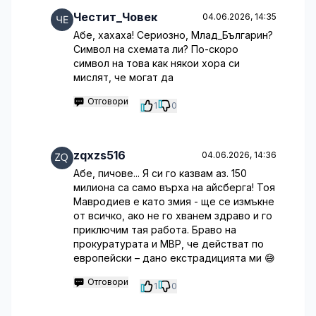
Честит_Човек
04.06.2026, 14:35
Абе, хахаха! Сериозно, Млад_Българин?
Символ на схемата ли? По-скоро
символ на това как някои хора си
мислят, че могат да
Отговори
1
0
zqxzs516
04.06.2026, 14:36
Абе, пичове... Я си го казвам аз. 150
милиона са само върха на айсберга! Тоя
Мавродиев е като змия - ще се измъкне
от всичко, ако не го хванем здраво и го
приключим тая работа. Браво на
прокуратурата и МВР, че действат по
европейски – дано екстрадицията ми 😅
Отговори
1
0