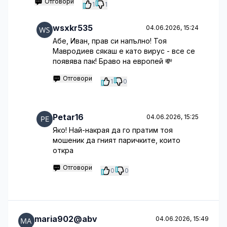
Отговори
1
1
wsxkr535
04.06.2026, 15:24
Абе, Иван, прав си напълно! Тоя
Мавродиев сякаш е като вирус - все се
появява пак! Браво на европей 💸
Отговори
1
0
Petar16
04.06.2026, 15:25
Яко! Най-накрая да го пратим тоя
мошеник да гният паричките, които
откра
Отговори
0
0
maria902@abv
04.06.2026, 15:49