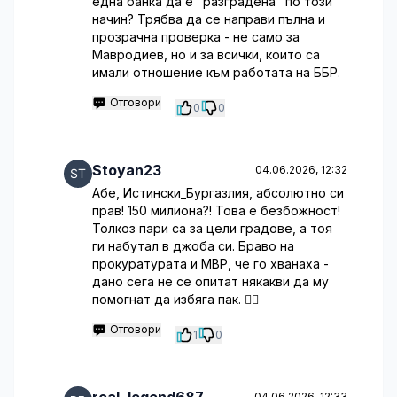
една банка да е "разградена" по този
начин? Трябва да се направи пълна и
прозрачна проверка - не само за
Мавродиев, но и за всички, които са
имали отношение към работата на ББР.
Отговори
0
0
Stoyan23
04.06.2026, 12:32
Абе, Истински_Бургазлия, абсолютно си
прав! 150 милиона?! Това е безбожност!
Толкоз пари са за цели градове, а тоя
ги набутал в джоба си. Браво на
прокуратурата и МВР, че го хванаха -
дано сега не се опитат някакви да му
помогнат да избяга пак. 🤷‍♂️
Отговори
1
0
04.06.2026, 12:33