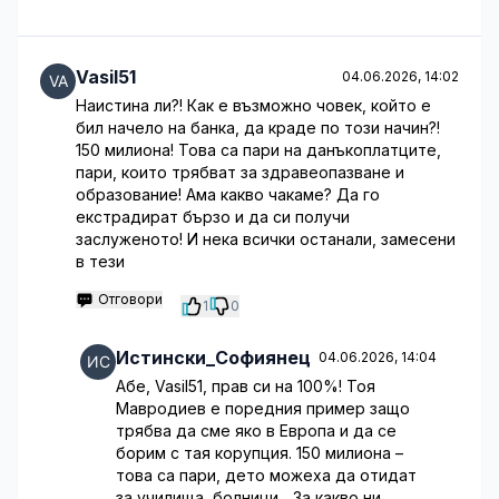
Vasil51
04.06.2026, 14:02
Наистина ли?! Как е възможно човек, който е
бил начело на банка, да краде по този начин?!
150 милиона! Това са пари на данъкоплатците,
пари, които трябват за здравеопазване и
образование! Ама какво чакаме? Да го
екстрадират бързо и да си получи
заслуженото! И нека всички останали, замесени
в тези
Отговори
1
0
Истински_Софиянец
04.06.2026, 14:04
Абе, Vasil51, прав си на 100%! Тоя
Мавродиев е поредния пример защо
трябва да сме яко в Европа и да се
борим с тая корупция. 150 милиона –
това са пари, дето можеха да отидат
за училища, болници... За какво ни