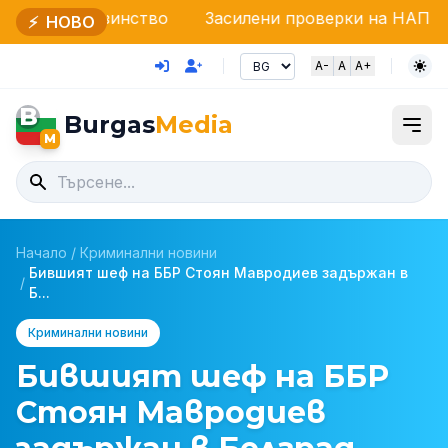
озинство
Засилени проверки на НАП и Гранична по
⚡
НОВО
A-
A
A+
B
Burgas
Media
M
Начало
/
Криминални новини
Бившият шеф на ББР Стоян Мавродиев задържан в
/
Б...
Криминални новини
Бившият шеф на ББР
Стоян Мавродиев