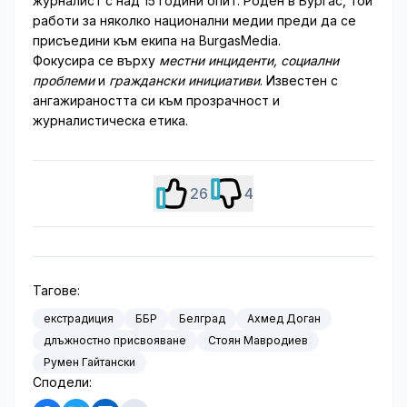
журналист с над 15 години опит. Роден в Бургас, той
работи за няколко национални медии преди да се
присъедини към екипа на BurgasMedia.
Фокусира се върху
местни инциденти, социални
проблеми
и
граждански инициативи
. Известен с
ангажираността си към прозрачност и
журналистическа етика.
26
4
Тагове:
екстрадиция
ББР
Белград
Ахмед Доган
длъжностно присвояване
Стоян Мавродиев
Румен Гайтански
Сподели: