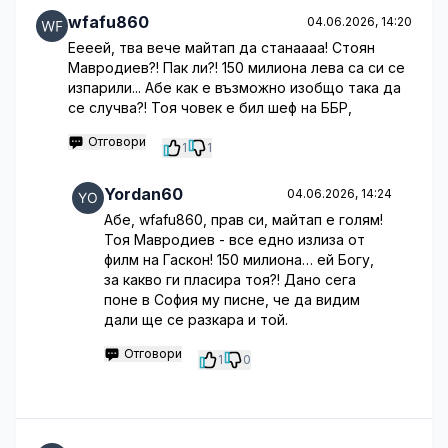
wfafu860
04.06.2026, 14:20
Еееей, тва вече майтап да станаааа! Стоян
Мавродиев?! Пак ли?! 150 милиона лева са си се
изпарили... Абе как е възможно изобщо така да
се случва?! Тоя човек е бил шеф на ББР,
Отговори
1
1
Yordan60
04.06.2026, 14:24
Абе, wfafu860, прав си, майтап е голям!
Тоя Мавродиев - все едно излиза от
филм на Гаскон! 150 милиона… ей Богу,
за какво ги пласира тоя?! Дано сега
поне в София му писне, че да видим
дали ще се разкара и той.
Отговори
1
0