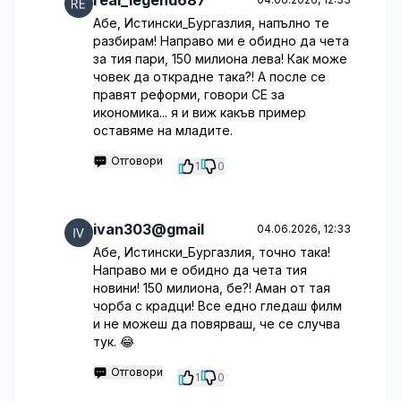
real_legend687
Абе, Истински_Бургазлия, напълно те
разбирам! Направо ми е обидно да чета
за тия пари, 150 милиона лева! Как може
човек да открадне така?! А после се
правят реформи, говори СЕ за
икономика... я и виж какъв пример
оставяме на младите.
Отговори
1
0
ivan303@gmail
04.06.2026, 12:33
Абе, Истински_Бургазлия, точно така!
Направо ми е обидно да чета тия
новини! 150 милиона, бе?! Аман от тая
чорба с крадци! Все едно гледаш филм
и не можеш да повярваш, че се случва
тук. 😂
Отговори
1
0