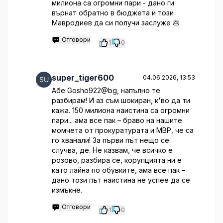
милиона са огромни пари - дано ги
върнат обратно в бюджета и този
Мавродиев да си получи заслуже 💩
Отговори
1
0
super_tiger600
04.06.2026, 13:53
Абе Goshо922@bg, напълно те
разбирам! И аз съм шокиран, к'во да ти
кажа. 150 милиона наистина са огромни
пари... ама все пак – браво на нашите
момчета от прокуратурата и МВР, че са
го хванали! За първи път нещо се
случва, де. Не казвам, че всичко е
розово, разбира се, корупцията ни е
като лайна по обувките, ама все пак –
дано този път наистина не успее да се
измъкне.
Отговори
1
0