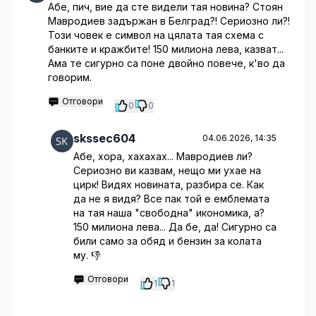
Абе, пич, вие да сте видели тая новина? Стоян
Мавродиев задържан в Белград?! Сериозно ли?!
Този човек е символ на цялата тая схема с
банките и кражбите! 150 милиона лева, казват...
Ама те сигурно са поне двойно повече, к'во да
говорим.
Отговори
0
0
skssec604
04.06.2026, 14:35
Абе, хора, хахахах... Мавродиев ли?
Сериозно ви казвам, нещо ми ухае на
цирк! Видях новината, разбира се. Как
да не я видя? Все пак той е емблемата
на тая наша "свободна" икономика, а?
150 милиона лева... Да бе, да! Сигурно са
били само за обяд и бензин за колата
му. 👎
Отговори
1
1