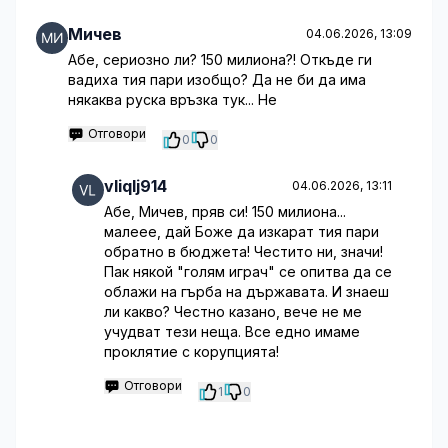
Мичев
04.06.2026, 13:09
Абе, сериозно ли? 150 милиона?! Откъде ги
вадиха тия пари изобщо? Да не би да има
някаква руска връзка тук... Не
Отговори
0
0
vliqlj914
04.06.2026, 13:11
Абе, Мичев, пряв си! 150 милиона...
малеее, дай Боже да изкарат тия пари
обратно в бюджета! Честито ни, значи!
Пак някой "голям играч" се опитва да се
облажи на гърба на държавата. И знаеш
ли какво? Честно казано, вече не ме
учудват тези неща. Все едно имаме
проклятие с корупцията!
Отговори
1
0