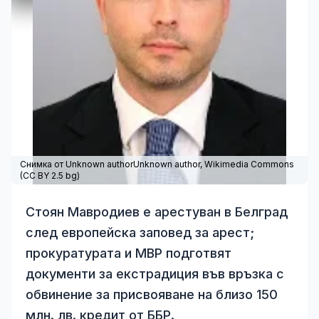
Снимка от Unknown authorUnknown author,
Wikimedia Commons
(
CC BY 2.5 bg
)
Стоян Мавродиев е арестуван в Белград
след европейска заповед за арест;
прокуратурата и МВР подготвят
документи за екстрадиция във връзка с
обвинение за присвояване на близо 150
млн. лв. кредит от ББР.