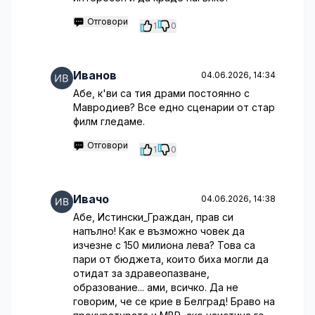
Отговори
1
0
Иванов
04.06.2026, 14:34
Абе, к'ви са тия драми постоянно с
Мавродиев? Все едно сценарии от стар
филм гледаме.
Отговори
1
0
Ивачо
04.06.2026, 14:38
Абе, Истински_Граждан, прав си
напълно! Как е възможно човек да
изчезне с 150 милиона лева? Това са
пари от бюджета, които биха могли да
отидат за здравеопазване,
образование... ами, всичко. Да не
говорим, че се крие в Белград! Браво на