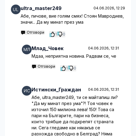
ultra_master249
04.06.2026, 12:29
Абе, пичове, вие голям смях! Стоян Мавродиев,
значи... Да му минат през ума
Отговори
1
0
Млад_Човек
04.06.2026, 12:31
Мдаа, неприятна новина. Радвам се, че
Отговори
1
0
Истински_Граждан
04.06.2026, 12:31
Абе, ultra_master249, ти се майтапиш ли?
"Да му минат през ума"?! Тоя човек е
източил 150 милиона лева! 150! Това са
пари на Българите, пари на бизнеса,
които трябше да подкрепят страната
ни. Сега гледаме как някакъв се
разхожда свободно в Белград? Няма