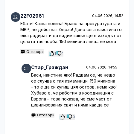
22F02961
04.06.2026, 14:52
Ебати! Каква новина! Браво на прокуратурата и
МВР, че действат бързо! Дано сега наистина го
екстрадират и да видим какъв ще е изходът от
цялата тая чорба. 150 милиона лева... не мога
Отговори
1
1
Стар_Граждан
04.06.2026, 14:55
Баси, наистина яко! Радвам се, че нещо
се случва с тия измамници. 150 милиона
- то е да си купиш цял остров, нема кво!
Хубаво е, че работим в координация с
Европа – това показва, че сме част от
цивилизования свят и няма как да се
Отговори
1
0