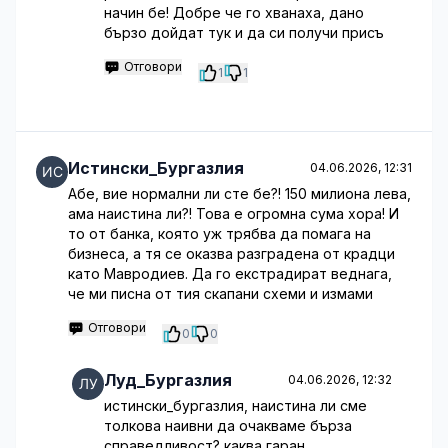
начин бе! Добре че го хванаха, дано
бързо дойдат тук и да си получи присъ
Отговори
1
1
Истински_Бургазлия
04.06.2026, 12:31
Абе, вие нормални ли сте бе?! 150 милиона лева,
ама наистина ли?! Това е огромна сума хора! И
то от банка, която уж трябва да помага на
бизнеса, а тя се оказва разградена от крадци
като Мавродиев. Да го екстрадират веднага,
че ми писна от тия скапани схеми и измами
Отговори
0
0
Луд_Бургазлия
04.06.2026, 12:32
истински_бургазлия, наистина ли сме
толкова наивни да очакваме бърза
справедливост? каква гаран