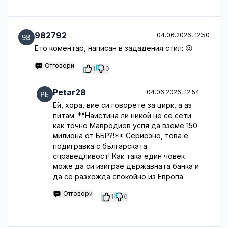
982792
04.06.2026, 12:50
Ето коментар, написан в зададения стил: 😜
Отговори
1
0
Petar28
04.06.2026, 12:54
Ей, хора, вие си говорете за цирк, а аз
питам: **Наистина ли никой не се сети
как точно Мавродиев успя да вземе 150
милиона от ББР?!** Сериозно, това е
подигравка с българската
справедливост! Как така един човек
може да си изиграе държавната банка и
да се разхожда спокойно из Европа
Отговори
1
0