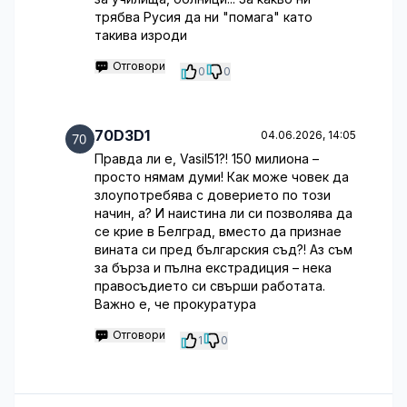
трябва Русия да ни "помага" като
такива изроди
Отговори
0
0
70D3D1
04.06.2026, 14:05
Правда ли е, Vasil51?! 150 милиона –
просто нямам думи! Как може човек да
злоупотребява с доверието по този
начин, а? И наистина ли си позволява да
се крие в Белград, вместо да признае
вината си пред българския съд?! Аз съм
за бърза и пълна екстрадиция – нека
правосъдието си свърши работата.
Важно е, че прокуратура
Отговори
1
0