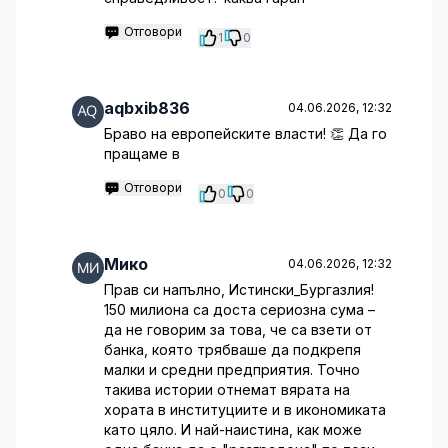
Отговори
1
0
aqbxib836
04.06.2026, 12:32
Браво на европейските власти! 👏 Да го
пращаме в
Отговори
0
0
Мико
04.06.2026, 12:32
Прав си напълно, Истински_Бургазлия!
150 милиона са доста сериозна сума –
да не говорим за това, че са взети от
банка, която трябваше да подкрепя
малки и средни предприятия. Точно
такива истории отнемат вярата на
хората в институциите и в икономиката
като цяло. И най-наистина, как може