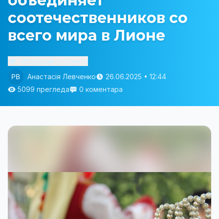
объединяет
соотечественников со
всего мира в Лионе
Изслушай статията
Анастасія Левченко
26.06.2025 • 12:44
5099 прегледа
0 коментара