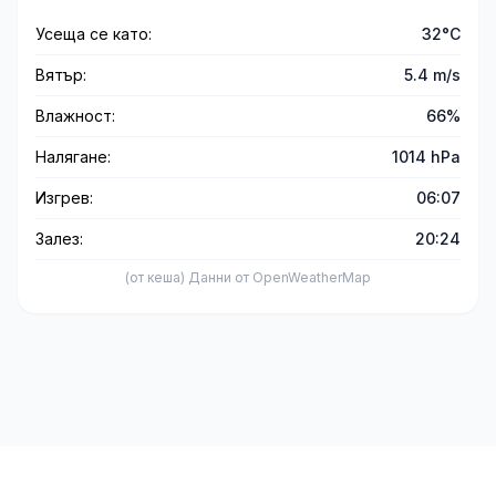
Усеща се като:
32°C
Вятър:
5.4 m/s
Влажност:
66%
Налягане:
1014 hPa
Изгрев:
06:07
Залез:
20:24
(от кеша) Данни от OpenWeatherMap