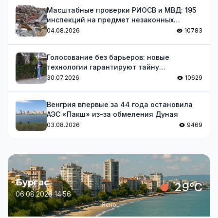
Масштабные проверки РИОСВ и МВД: 195
инспекций на предмет незаконных
отходов
04.08.2026
10783
Голосование без барьеров: новые
технологии гарантируют тайну
голосования для незрячих
30.07.2026
10629
Венгрия впервые за 44 года остановила
АЭС «Пакш» из-за обмеления Дуная
03.08.2026
9469
Бургас
29°C
06.08.2026 14:56
Ясно