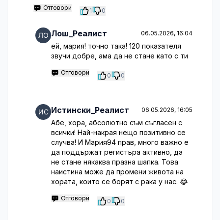
Отговори
1
0
Лош_Реалист
06.05.2026, 16:04
ей, мария! точно така! 120 показателя
звучи добре, ама да не стане като с ти
Отговори
0
0
Истински_Реалист
06.05.2026, 16:05
Абе, хора, абсолютно съм съгласен с
всички! Най-накрая нещо позитивно се
случва! И Мария94 прав, много важно е
да поддържат регистъра активно, да
не стане някаква празна шапка. Това
наистина може да промени живота на
хората, които се борят с рака у нас. 😂
Отговори
0
0