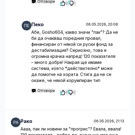
Отговори
0
1
Пеко
06.05.2026, 20:06
Абе, Gosho604, какво значи "пак"? Да не
би да очакваш поредния провал,
финансиран от някой си руски фонд за
дестабилизация? Сериозно, това е
огромна крачка напред! 120 показателя
– много добре! Накрая ще имаме
система, която *действително* може
да помогне на хората. Стига да не се
окаже, че някой корумпиран тип
Отговори
1
0
Рако
06.05.2026, 21:13
Аааа, пак ли новини за "прогрис"? Евала, евала!
120 показателя... добре де, значи ще има още