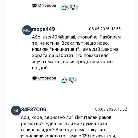
Отговори
0
0
mopa449
06.05.2026, 13:55
Абе, user404@gmail, спокойно! Разбирам
те, наистина. Всеки път нещо ново,
някакви "инициативи"... ама дай шанс на
хората да работят. 120 показателя
звучат малко, но си представи колко
по-доб
Отговори
1
0
34F37C06
06.05.2026, 13:52
Аби, хора, сериозно ли? Дигитален раков
регистър?! Едва сега ли ни хрумна тази
гениална идея? Все едно сме току-що
измислили колелото... ама с 120 показателя,