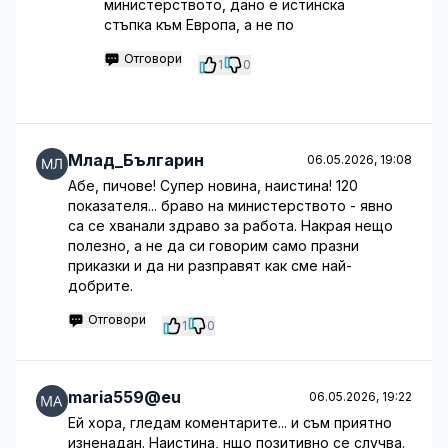
министерството, дано е истинска
стъпка към Европа, а не по
Отговори
1
0
Млад_Българин
06.05.2026, 19:08
Абе, пичове! Супер новина, наистина! 120
показателя... браво на министерството - явно
са се хванали здраво за работа. Накрая нещо
полезно, а не да си говорим само празни
приказки и да ни разправят как сме най-
добрите.
Отговори
1
0
maria559@eu
06.05.2026, 19:22
Ей хора, гледам коментарите... и съм приятно
изненадан. Наистина, нщо позитивно се случва.