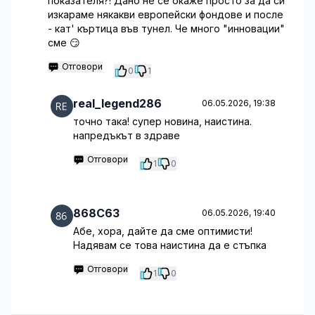
показателя?! Дано не се окаже просто за да си
изкараме някакви европейски фондове и после
- кат' къртица във тунел. Че много "инновации"
сме 😏
Отговори
0
1
real_legend286
06.05.2026, 19:38
точно така! супер новина, наистина.
напредъкът в здраве
Отговори
1
0
868C63
06.05.2026, 19:40
Абе, хора, дайте да сме оптимисти!
Надявам се това наистина да е стъпка
Отговори
1
0