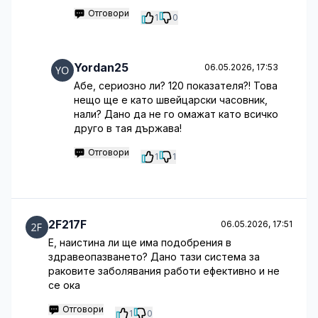
Отговори
1
0
Yordan25
06.05.2026, 17:53
Абе, сериозно ли? 120 показателя?! Това
нещо ще е като швейцарски часовник,
нали? Дано да не го омажат като всичко
друго в тая държава!
Отговори
1
1
2F217F
06.05.2026, 17:51
Е, наистина ли ще има подобрения в
здравеопазването? Дано тази система за
раковите заболявания работи ефективно и не
се ока
Отговори
1
0