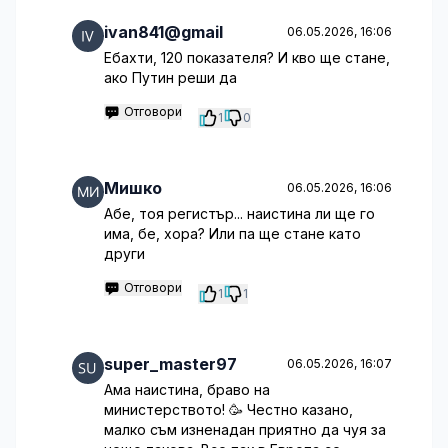
ivan841@gmail
06.05.2026, 16:06
Ебахти, 120 показателя? И кво ще стане,
ако Путин реши да
Отговори
1
0
Мишко
06.05.2026, 16:06
Абе, тоя регистър... наистина ли ще го
има, бе, хора? Или па ще стане като
други
Отговори
1
1
super_master97
06.05.2026, 16:07
Ама наистина, браво на
министерството! 🥳 Честно казано,
малко съм изненадан приятно да чуя за