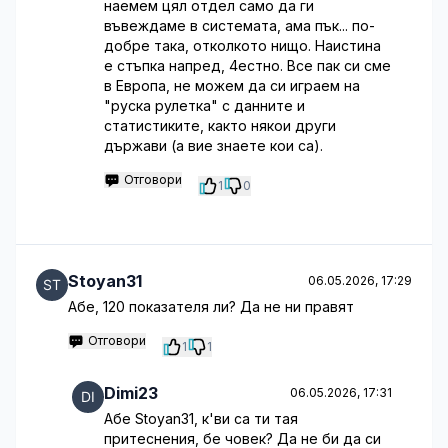
наемем цял отдел само да ги
въвеждаме в системата, ама пък... по-
добре така, отколкото нищо. Наистина
е стъпка напред, 4естно. Все пак си сме
в Европа, не можем да си играем на
"руска рулетка" с данните и
статистиките, както някои други
държави (а вие знаете кои са).
Отговори
1
0
Stoyan31
06.05.2026, 17:29
Абе, 120 показателя ли? Да не ни правят
Отговори
1
1
Dimi23
06.05.2026, 17:31
Абе Stoyan31, к'ви са ти тая
притеснения, бе човек? Да не би да си