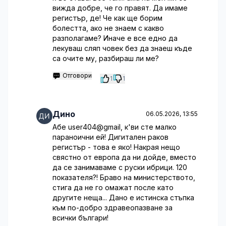
вижда добре, че го правят. Да имаме
регистър, де! Че как ще борим
болестта, ако не знаем с какво
разполагаме? Иначе е все едно да
лекуваш сляп човек без да знаеш къде
са очите му, разбираш ли ме?
Отговори
1
1
Дино
06.05.2026, 13:55
Абе user404@gmail, к'ви сте малко
параноични ей! Дигитален раков
регистър - това е яко! Накрая нещо
свястно от европа да ни дойде, вместо
да се занимаваме с руски ибрици. 120
показателя?! Браво на министерството,
стига да не го омажат после като
другите неща... Дано е истинска стъпка
към по-добро здравеопазване за
всички българи!