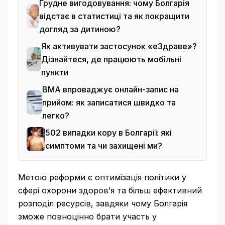
Грудне вигодовування: чому Болгарія
відстає в статистиці та як покращити
догляд за дитиною?
Як активувати застосунок «еЗдраве»?
Дізнайтеся, де працюють мобільні
пункти
ВМА впроваджує онлайн-запис на
прийом: як записатися швидко та
легко?
502 випадки кору в Болгарії: які
симптоми та чи захищені ми?
Метою реформи є оптимізація політики у
сфері охорони здоров’я та більш ефективний
розподіл ресурсів, завдяки чому Болгарія
зможе повноцінно брати участь у