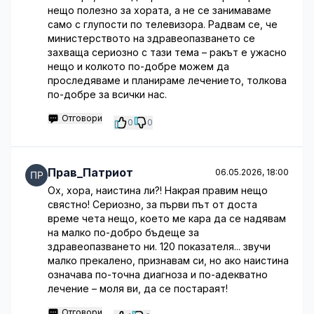
нещо полезно за хората, а не се занимаваме
само с глупости по телевизора. Радвам се, че
министерството на здравеопазването се
захваща сериозно с тази тема – ракът е ужасно
нещо и колкото по-добре можем да
проследяваме и планираме лечението, толкова
по-добре за всички нас.
Отговори
0
0
Прав_Патриот
06.05.2026, 18:00
Ох, хора, наистина ли?! Накрая правим нещо
свястно! Сериозно, за първи път от доста
време чета нещо, което ме кара да се надявам
на малко по-добро бъдеще за
здравеопазването ни. 120 показателя... звучи
малко прекалено, признавам си, но ако наистина
означава по-точна диагноза и по-адекватно
лечение – моля ви, да се постараят!
Отговори