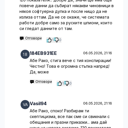
повече данни да събират някакви чиновници в
някоя софтуерна дупка и после нищо да не
излиза оттам. Да не се окаже, че системата
работи добре само за руските шпиони, които
си гледат данните от там.
Отговори
1
0
184EB931EE
06.05.2026, 21:16
Абе Рако, стига вече с тия конспирации!
Честно! Това е огромна стъпка напред!
Да, може
Отговори
1
0
Vasil94
06.05.2026, 21:16
Абе Рако, споко! Разбирам ти
скептицизма, все пак сме си свикнали с
обещания и празни приказки... ама дай
шанс на новата система. 120 показателя