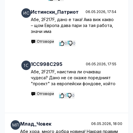
Истински_Патриот
06.05.2026, 17:54
Абе, 2F217F, дано е така! Ама виж какво
– щом Европа дава пари за тая работа,
значи има
Отговори
0
0
1CC998C295
06.05.2026, 17:55
Абе, 2F217F, наистина ли очакваш
чудеса? Дано не се окаже поредният
"проект" за европейски фондове, който
Отговори
1
0
Млад_Човек
06.05.2026, 18:00
Абе хора, много добра новина! Накрая правим