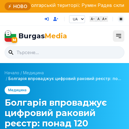
лгарській території: Румен Радев скликав Раду безпе
⚡
НОВО
A-
A
A+
B
Burgas
Media
M
Начало
/
Медицина
/
Болгарія впроваджує цифровий раковий реєстр: по...
Медицина
Болгарія впроваджує
цифровий раковий
реєстр: понад 120