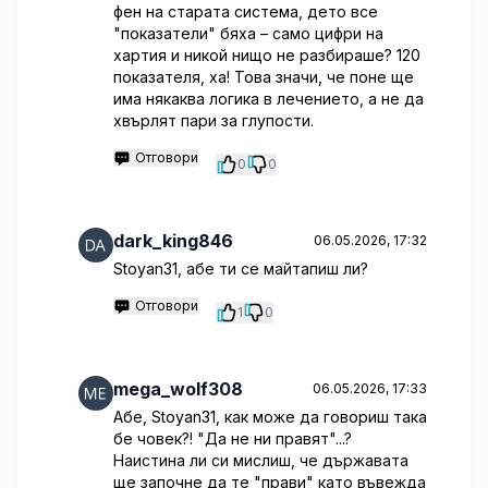
фен на старата система, дето все
"показатели" бяха – само цифри на
хартия и никой нищо не разбираше? 120
показателя, ха! Това значи, че поне ще
има някаква логика в лечението, а не да
хвърлят пари за глупости.
Отговори
0
0
dark_king846
06.05.2026, 17:32
Stoyan31, абе ти се майтапиш ли?
Отговори
1
0
mega_wolf308
06.05.2026, 17:33
Абе, Stoyan31, как може да говориш така
бе човек?! "Да не ни правят"...?
Наистина ли си мислиш, че държавата
ще започне да те "прави" като въвежда