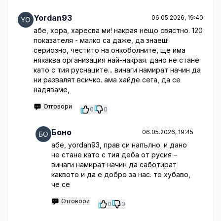
Yordan93
06.05.2026, 19:40
абе, хора, харесва ми! накрая нещо свястно. 120
показателя - малко са даже, да знаеш!
сериозно, честито на онкоболните, ще има
някаква организация най-накрая. дано не стане
като с тия руснаците... винаги намират начин да
ни развалят всичко. ама хайде сега, да се
надяваме,
Отговори
0
0
Боно
06.05.2026, 19:45
абе, yordan93, прав си напълно. и дано
не стане като с тия деба от русия –
винаги намират начин да саботират
каквото и да е добро за нас. то хубаво,
че се
Отговори
0
0