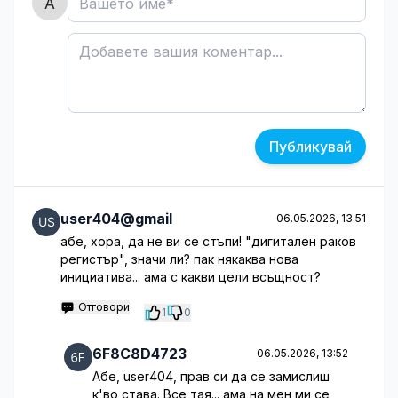
Публикувай
user404@gmail
06.05.2026, 13:51
абе, хора, да не ви се стъпи! "дигитален раков
регистър", значи ли? пак някаква нова
инициатива... ама с какви цели всъщност?
Отговори
1
0
6F8C8D4723
06.05.2026, 13:52
Абе, user404, прав си да се замислиш
к'во става. Все тая... ама на мен ми се