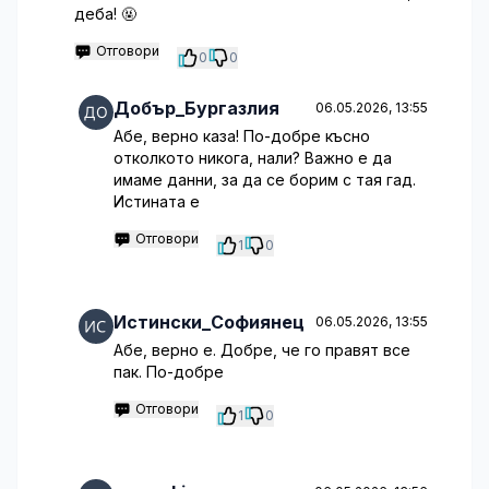
деба! 🤬
Отговори
0
0
Добър_Бургазлия
06.05.2026, 13:55
Абе, верно каза! По-добре късно
отколкото никога, нали? Важно е да
имаме данни, за да се борим с тая гад.
Истината е
Отговори
1
0
Истински_Софиянец
06.05.2026, 13:55
Абе, верно е. Добре, че го правят все
пак. По-добре
Отговори
1
0