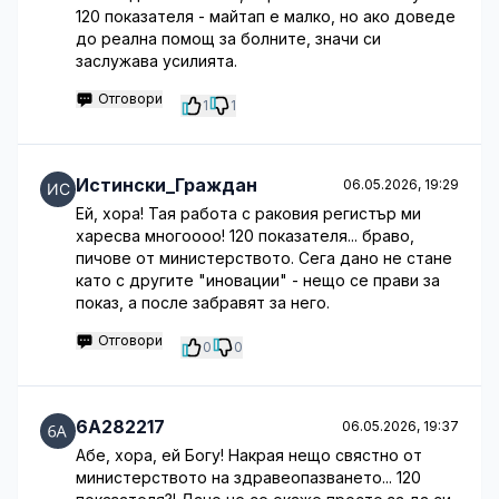
120 показателя - майтап е малко, но ако доведе
до реална помощ за болните, значи си
заслужава усилията.
Отговори
1
1
Истински_Граждан
06.05.2026, 19:29
Ей, хора! Тая работа с раковия регистър ми
харесва многоооо! 120 показателя... браво,
пичове от министерството. Сега дано не стане
като с другите "иновации" - нещо се прави за
показ, а после забравят за него.
Отговори
0
0
6A282217
06.05.2026, 19:37
Абе, хора, ей Богу! Накрая нещо свястно от
министерството на здравеопазването... 120