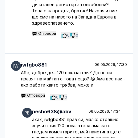
дигитален регистър за онкоболни?!
Това е напредък, братче! Накрая и ние
ще сме на нивото на Западна Европа в
здравеопазването.
Отговори
0
0
iwfgbo881
06.05.2026, 17:30
Абе, добре де... 120 показателя? Да не ни
правят на майтап с това нещо? 😂 Ама все пак -
ако работи както трябва, може и
Отговори
0
0
pesho638@abv
06.05.2026, 17:34
ахах, iwfgbo881 прав си, малко страшно
звучи с тия 120 показателя ама като
гледам коментарите, май наистина ще е
яко ако се получи. сега дано не стане