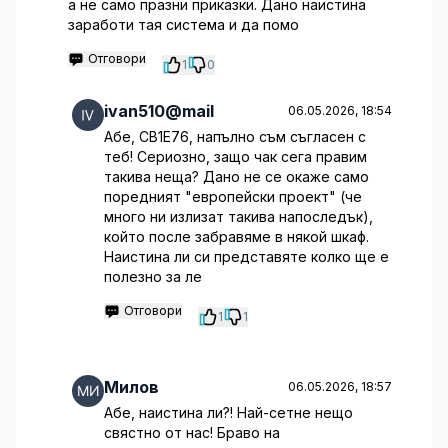
а не само празни приказки. Дано наистина
заработи тая система и да помо
Отговори
1
0
ivan510@mail
06.05.2026, 18:54
Абе, CB1E76, напълно съм съгласен с
теб! Сериозно, защо чак сега правим
такива неща? Дано не се окаже само
поредният "европейски проект" (че
много ни излизат такива напоследък),
който после забравяме в някой шкаф.
Наистина ли си представяте колко ще е
полезно за ле
Отговори
1
1
Милов
06.05.2026, 18:57
Абе, наистина ли?! Най-сетне нещо
свястно от нас! Браво на