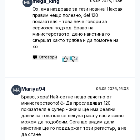
mega_king
06.05.2026, 13:56
Ох, ама наздраве за тази новина! Накрая
правим нещо полезно, бе! 120
показателя – това вече говори за
сериозен подход. Браво на
министерството, дано наистина го
свършат както трябва и да помогне на
хо
Отговори
1
0
Mariya94
06.05.2026, 16:03
Браво, хора! Най-сетне нещо свястно от
министерството! 🥳 Да проследяват 120
показателя е супер - значи ще има реални
данни за това как се лекува рака у нас и какво
можем да подобрим. Сега ще видим дали
наистина ще го поддържат този регистър, а не
да стане