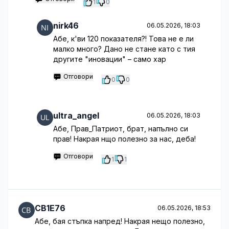
1
0
nirk46
06.05.2026, 18:03
Абе, к'ви 120 показателя?! Това не е ли
малко много? Дано не стане като с тия
другите "иновации" – само хар
Отговори
0
0
ultra_angel
06.05.2026, 18:03
Абе, Прав_Патриот, брат, напълно си
прав! Накрая нщо полезно за нас, деба!
Отговори
1
1
CB1E76
06.05.2026, 18:53
Абе, бая стъпка напред! Накрая нещо полезно,