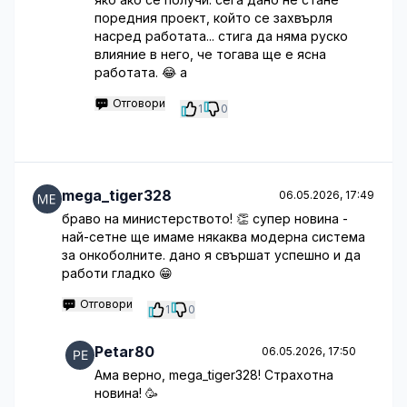
поредния проект, който се захвърля
насред работата... стига да няма руско
влияние в него, че тогава ще е ясна
работата. 😂 а
Отговори
1
0
mega_tiger328
06.05.2026, 17:49
браво на министерството! 👏 супер новина -
най-сетне ще имаме някаква модерна система
за онкоболните. дано я свършат успешно и да
работи гладко 😁
Отговори
1
0
Petar80
06.05.2026, 17:50
Ама верно, mega_tiger328! Страхотна
новина! 🥳