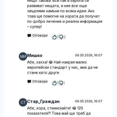
нещо такова. Все пак в Европа се
развиват нещата, а ние все още
хвърляме камъни по всяка идея. Ако
това ще помогне на хората да получат
по-добро лечение и реална информация
– супер!
Отговори
1
0
Мишко
06.05.2026, 16:07
Абе, хахха! 😂 Най-накрая малко
европейски стандарт у нас, ама да не
стане като други
Отговори
1
1
Стар_Граждан
06.05.2026, 16:07
Абе, хора, стииискайте! 😂 120
показателя?! Това май ще тряб да