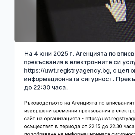
На 4 юни 2025 г. Агенцията по впи
прекъсвания в електронните си усл
https://uwt.registryagency.bg, с це
информационната сигурност. Прекъс
до 22:30 часа.
Ръководството на Агенцията по вписванията
извършени временни прекъсвания в електро
сайт на организацията - https://uwt.registry
осъществят в периода от 22:15 до 22:30 час
подобряване на информационната сигурност