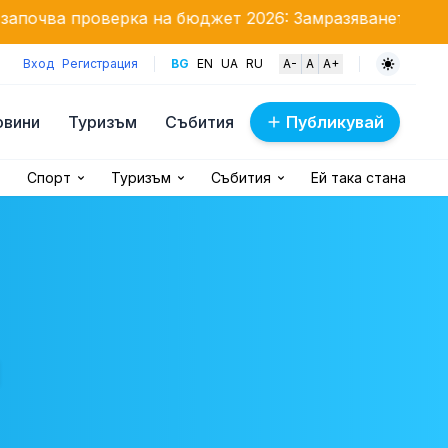
верка на бюджет 2026: Замразяването на заплатите п
Вход
Регистрация
BG
EN
UA
RU
A-
A
A+
овини
Туризъм
Събития
Публикувай
Спорт
Туризъм
Събития
Ей така стана
и