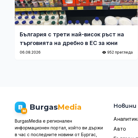
България с трети най-висок ръст на
търговията на дребно в ЕС за юни
06.08.2026
952 прегледа
Burgas
Media
Новини
B
M
Аналитик
BurgasMedia е регионален
информационен портал, който ви държи
Авто
в час с последните новини от Бургас,