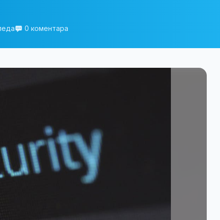
леда
0 коментара