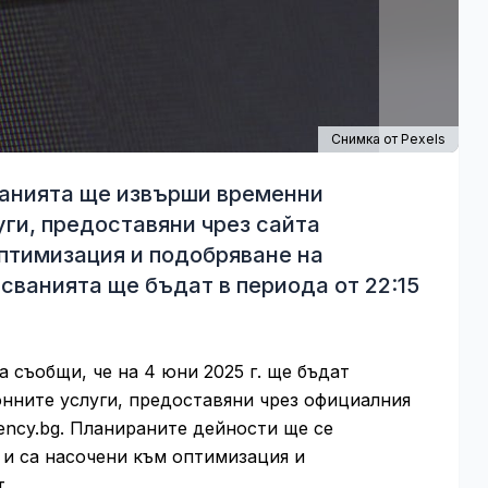
Снимка от
Pexels
сванията ще извърши временни
уги, предоставяни чрез сайта
л оптимизация и подобряване на
ванията ще бъдат в периода от 22:15
 съобщи, че на 4 юни 2025 г. ще бъдат
нните услуги, предоставяни чрез официалния
agency.bg. Планираните дейности ще се
а и са насочени към оптимизация и
.