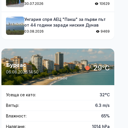
за незрящите
30.07.2026
10629
Унгария спря АЕЦ "Пакш" за първи път
от 44 години заради ниския Дунав
03.08.2026
9469
Бургас
29°C
06.08.2026 14:50
Ясно Небе
Усеща се като:
32°C
Вятър:
6.3 m/s
Влажност:
65%
Налягане:
1014 hPa