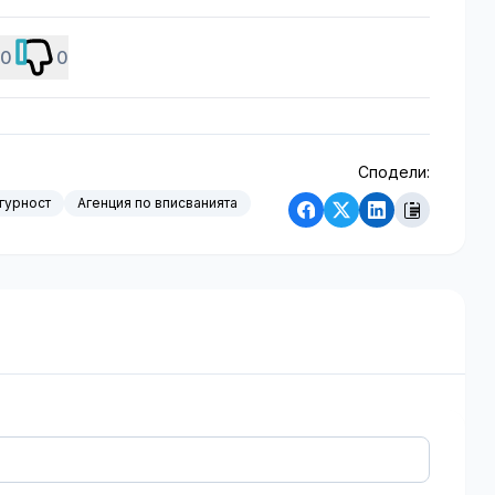
0
0
Сподели:
гурност
Агенция по вписванията