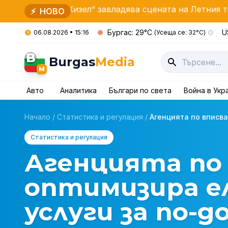
ът „Жизел“ завладява сцената на Летния театър в Бург
⚡
НОВО
Бургас: 29°C
U
06.08.2026 • 15:16
(Усеща се: 32°C)
B
Burgas
Media
M
Авто
Аналитика
Българи по света
Война в Укр
Начало
/
Статистика и регулация
/
Агенцията по вписва
Статистика и регулация
Агенцията по
оптимизира е
услуги за по-