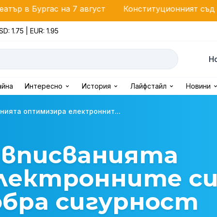
ас на 7 август
Конституционният съд започва про
SD: 1.75 | EUR: 1.95
Н
айна
Интересно
История
Лайфстайл
Новини
нията оптимизира електроннит...
 вписванията
лектронните с
добра сигурност