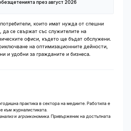
 обезщетенията през август 2026
 потребители, които имат нужда от спешни
, да се свържат със служителите на
зическите офиси, където ще бъдат обслужени.
приключване на оптимизационните дейности,
ни и удобни за гражданите и бизнеса.
годишна практика в сектора на медиите. Работила е
не към журналистиката.
анализ
и
агроикономика
. Привърженик на достъпната