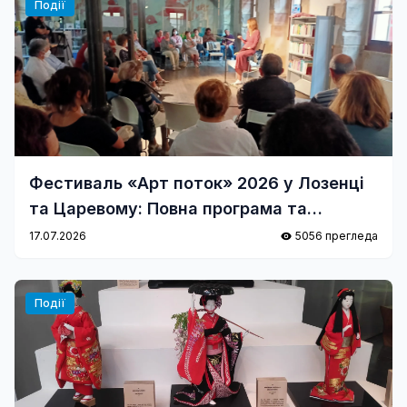
Події
Фестиваль «Арт поток» 2026 у Лозенці
та Царевому: Повна програма та
акценти
17.07.2026
5056 прегледа
Події