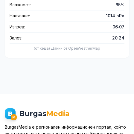
Влажност:
65%
Налягане:
1014 hPa
Изгрев:
06:07
Залез:
20:24
(от кеша) Данни от OpenWeatherMap
Burgas
Media
B
M
BurgasMedia е регионален информационен портал, който
ви държи в час с последните новини от Бургас, идеи за