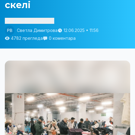
скелі
Изслушай статията
Светла Димитрова
12.06.2025 • 11:56
4782 прегледа
0 коментара