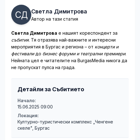
Светла Димитрова
Автор на тази статия
Светла Димитрова
е нашият кореспондент за
събития
. Тя отразява най-важните и интересни
мероприятия в Бургас и региона – от
концерти и
фестивали
до
бизнес форуми и театрални премиери
.
Нейната цел е читателите на BurgasMedia никога да
не пропускат пулса на града.
Детайли за Събитието
Начало:
15.06.2025 09:00
Локация:
Културно-туристически комплекс „Ченгене
скеле", Бургас