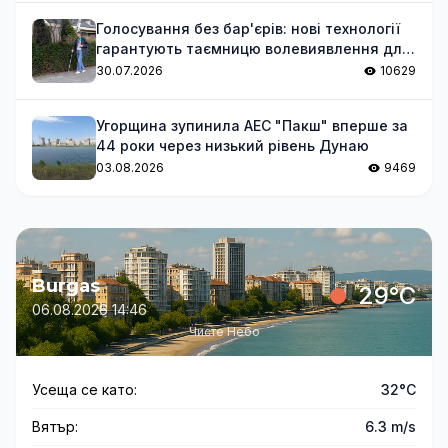
Голосування без бар'єрів: нові технології
гарантують таємницю волевиявлення для
незрячих
30.07.2026
10629
Угорщина зупинила АЕС "Пакш" вперше за
44 роки через низький рівень Дунаю
03.08.2026
9469
Burgas
29°C
06.08.2026 14:46
Чисте Небо
Усеща се като:
32°C
Вятър:
6.3 m/s