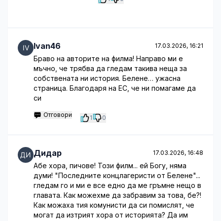
Ivan46
17.03.2026, 16:21
Браво на авторите на филма! Направо ми е
мъчно, че трябва да гледам такива неща за
собствената ни история. Белене… ужасна
страница. Благодаря на ЕС, че ни помагаме да
си
Отговори
1
0
Дидар
17.03.2026, 16:48
Абе хора, пичове! Този филм... ей Богу, няма
думи! "Последните концлагеристи от Белене"...
гледам го и ми е все едно да ме гръмне нещо в
главата. Как можехме да забравим за това, бе?!
Как можаха тия комунисти да си помислят, че
могат да изтрият хора от историята? Да им