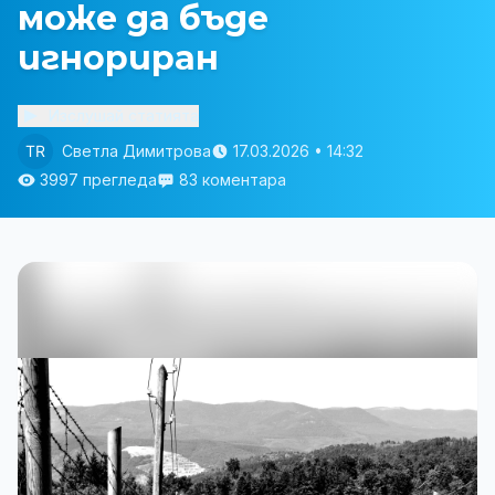
може да бъде
игнориран
Изслушай статията
Светла Димитрова
17.03.2026 • 14:32
3997 прегледа
83 коментара