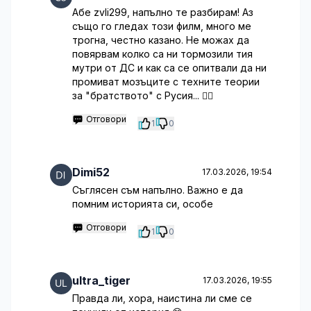
Абе zvli299, напълно те разбирам! Аз
също го гледах този филм, много ме
трогна, честно казано. Не можах да
повярвам колко са ни тормозили тия
мутри от ДС и как са се опитвали да ни
промиват мозъците с техните теории
за "братството" с Русия... 🤦‍♂️
Отговори
1
0
Dimi52
17.03.2026, 19:54
Съглясен съм напълно. Важно е да
помним историята си, особе
Отговори
1
0
ultra_tiger
17.03.2026, 19:55
Правда ли, хора, наистина ли сме се