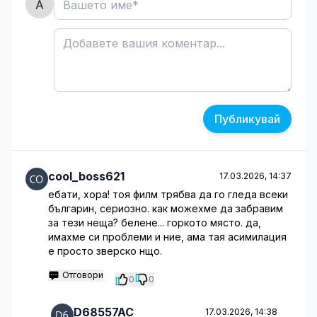
Публикувай
cool_boss621
17.03.2026, 14:37
ебати, хора! тоя филм трябва да го гледа всеки
българин, сериозно. как можехме да забравим
за тези неща? белене... горкото място. да,
имахме си проблеми и ние, ама тая асимилация
е просто зверско нщо.
Отговори
0
0
D68557AC
17.03.2026, 14:38