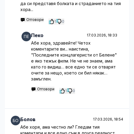
да си представя болката и страданието на тия
хора...
Отговори
1
0
Пеко
17.03.2026, 18:33
Абе хора, здравейте! Четох
коментарите ви... наистина,
"Последните концлагеристи от Белене"
е яко тежък филм. Не че не знаем, ама
като го видиш… все едно ти се отварят
очите за нещо, което си бил някак…
замъглен.
Отговори
1
0
Болов
17.03.2026, 18:54
Абе хоря, ама честно ли? Гледам тия
коментари и все едно съм в друга реалност...