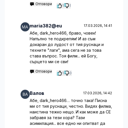
Отговори
1
1
maria382@eu
17.03.2026, 14:41
Абе, dark_hero466, браво, човек!
Напълно те подкрепям! И аз съм
докаран до лудост от тия руснаци и
техните "лаги", ама сега не за това
става въпрос. Тоя филм... ей Богу,
сърцето ми се сви!
Отговори
1
0
Валов
17.03.2026, 14:42
Абе, dark_hero466… точно така! Писна
ми от тия руснаци, честно. Видях филма,
наистина тежко нещо. И как може да СЕ
забравя за тези хора? Тази
асимилация... все едно ни опитват да