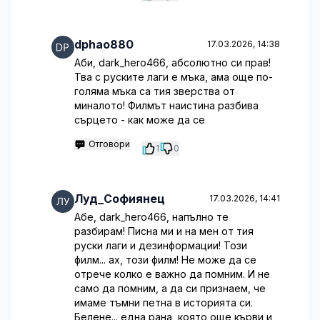
dphao880
17.03.2026, 14:38
Аби, dark_hero466, абсолютно си прав!
Тва с руските лаги е мъка, ама още по-
голяма мъка са тия зверства от
миналото! Филмът наистина разбива
сърцето - как може да се
Отговори
1
0
Луд_Софиянец
17.03.2026, 14:41
Абе, dark_hero466, напълно те
разбирам! Писна ми и на мен от тия
руски лаги и дезинформации! Този
филм... ах, този филм! Не може да се
отрече колко е важно да помним. И не
само да помним, а да си признаем, че
имаме тъмни петна в историята си.
Белене... една рана, която още кърви и