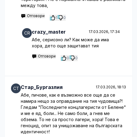
между това,
Отговори
1
0
crazy_master
17.03.2026, 17:34
Абе, сериозно ли? Как може да има
хора, дето още защитават тия
Отговори
0
0
Стар_Бургазлия
17.03.2026, 18:13
Абе, пичове, как е възможно все още да се
намира нещо за оправдание на тия чудовища?!
Гледам "Последните концлагеристи от Белене"
и ме е яд, боли... Не само боли, а гнев ме
обзема. То не са просто лагери, хора! Това е
геноцид, опит за унищожаване на българската
идентичност!