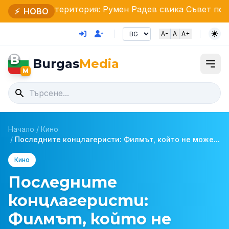
територия: Румен Радев свика Съвет по сигурността
⚡
НОВО
A-
A
A+
B
Burgas
Media
M
Начало
/
Кино
/
Последните концлагеристи: Филмът, който не може...
Кино
Последните
концлагеристи:
Филмът, който не