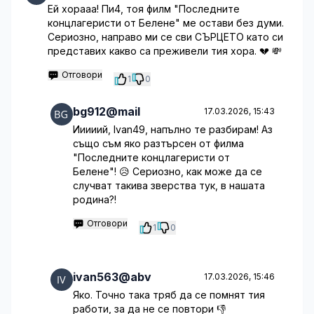
Ей хорааа! Пи4, тоя филм "Последните
концлагеристи от Белене" ме остави без думи.
Сериозно, направо ми се сви СЪРЦЕТО като си
представих какво са преживели тия хора. 💔 💸
Отговори
1
0
bg912@mail
17.03.2026, 15:43
Ииииий, Ivan49, напълно те разбирам! Аз
също съм яко разтърсен от филма
"Последните концлагеристи от
Белене"! 😥 Сериозно, как може да се
случват такива зверства тук, в нашата
родина?!
Отговори
1
0
ivan563@abv
17.03.2026, 15:46
Яко. Точно така тряб да се помнят тия
работи, за да не се повтори 👎