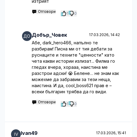
изтрият
Отговори
1
0
Добър_Човек
17.03.2026, 14:42
Абе, dark_hero466, напълно те
разбирам! Писна ми от тия дебати за
руснаците и техните "ценности" като
чета какви истории излизат... Филма го
гледах вчера, хорааа, наистина ме
разстрои адски! 😭 Белене… не знам как
можехме да забравим за тези неща,
наистина. И да, cool_boss621 прав е –
всеки българин трябва да го види.
Отговори
1
0
Ivan49
17.03.2026, 15:41