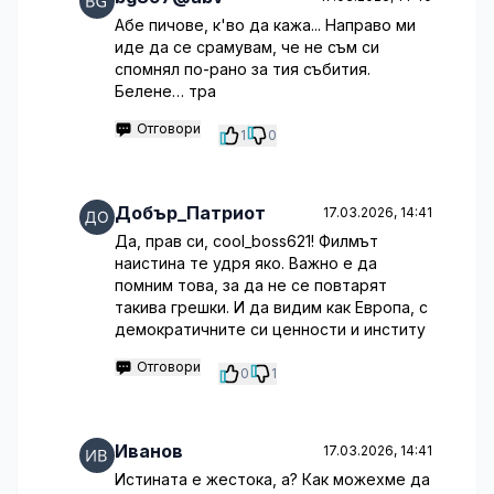
Абе пичове, к'во да кажа... Направо ми
иде да се срамувам, че не съм си
спомнял по-рано за тия събития.
Белене… тра
Отговори
1
0
Добър_Патриот
17.03.2026, 14:41
Да, прав си, cool_boss621! Филмът
наистина те удря яко. Важно е да
помним това, за да не се повтарят
такива грешки. И да видим как Европа, с
демократичните си ценности и институ
Отговори
0
1
Иванов
17.03.2026, 14:41
Истината е жестока, а? Как можехме да