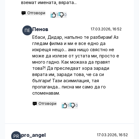
вземат имената, вярата...
Отговори
1
0
Пенов
17.03.2026, 16:52
Ебаси, Дидар, напълно те разбирам! Аз
гледам филма и ми е все едно да
изкрещя нещо... ама нищо свястно не
може да излезе от устата ми, просто е
много гадно. Как можаха да правят
това?! Да преследват хора заради
вярата им, заради това, че са си
българи! Тази асимилация, тая
пропаганда... писна ми само да го
споменавам.
Отговори
1
0
pro_angel
17.03.2026, 16:52