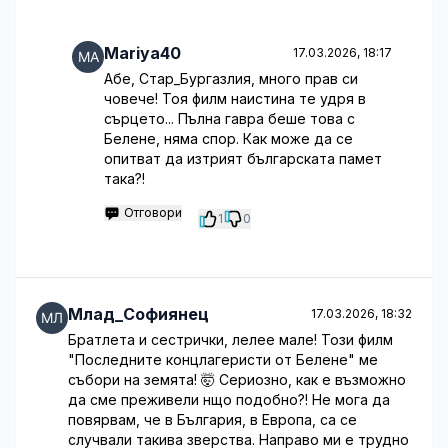
Mariya40
17.03.2026, 18:17
Абе, Стар_Бургазлия, много прав си
човече! Тоя филм наистина те удря в
сърцето... Пълна гавра беше това с
Белене, няма спор. Как може да се
опитват да изтрият българската памет
така?!
Отговори
1
0
Млад_Софиянец
17.03.2026, 18:32
Братлета и сестрички, лелее мале! Този филм
"Последните концлагеристи от Белене" ме
събори на земята! 🤯 Сериозно, как е възможно
да сме преживели нщо подобно?! Не мога да
повярвам, че в България, в Европа, са се
случвали такива зверства. Направо ми е трудно