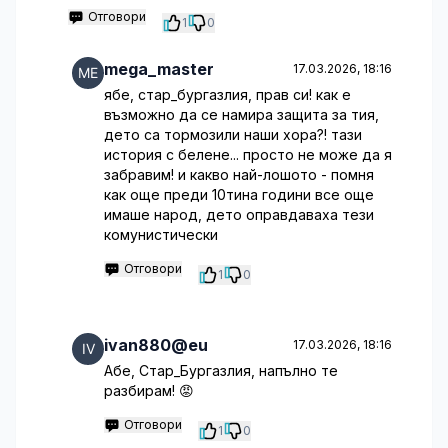
Отговори
1
0
mega_master
17.03.2026, 18:16
ябе, стар_бургазлия, прав си! как е
възможно да се намира защита за тия,
дето са тормозили наши хора?! тази
история с белене... просто не може да я
забравим! и какво най-лошото - помня
как още преди 10тина години все още
имаше народ, дето оправдаваха тези
комунистически
Отговори
1
0
ivan880@eu
17.03.2026, 18:16
Абе, Стар_Бургазлия, напълно те
разбирам! 😡
Отговори
1
0