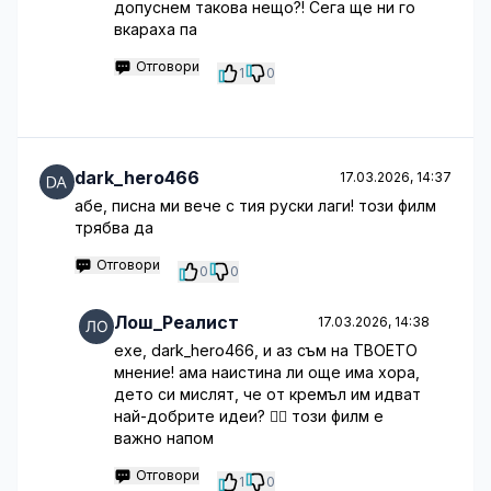
допуснем такова нещо?! Сега ще ни го
вкараха па
Отговори
1
0
dark_hero466
17.03.2026, 14:37
абе, писна ми вече с тия руски лаги! този филм
трябва да
Отговори
0
0
Лош_Реалист
17.03.2026, 14:38
ехе, dark_hero466, и аз съм на ТВОЕТО
мнение! ама наистина ли още има хора,
дето си мислят, че от кремъл им идват
най-добрите идеи? 🤦‍♂️ този филм е
важно напом
Отговори
1
0