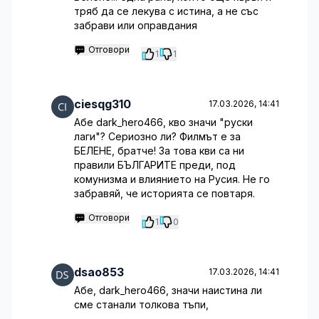
тряб да се лекува с истина, а не със
забрави или оправдания
Отговори
1
1
ciesqg310
17.03.2026, 14:41
Абе dark_hero466, кво значи "руски
лаги"? Сериозно ли? Филмът е за
БЕЛЕНЕ, братче! За това кви са ни
правили БЪЛГАРИТЕ преди, под
комунизма и влиянието на Русия. Не го
забравяй, че историята се повтаря.
Отговори
1
0
dsao853
17.03.2026, 14:41
Абе, dark_hero466, значи наистина ли
сме станали толкова тъпи,