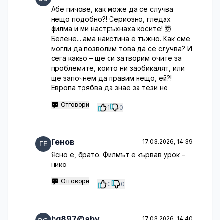
Абе пичове, как може да се случва
нещо подобно?! Сериозно, гледах
филма и ми настръхнаха косите! 🤯
Белене... ама наистина е тъжно. Как сме
могли да позволим това да се случва? И
сега какво – ще си затворим очите за
проблемите, които ни заобикалят, или
ще започнем да правим нещо, ей?!
Европа трябва да знае за тези не
Отговори
1
0
Генов
17.03.2026, 14:39
Ясно е, брато. Филмът е кървав урок –
нико
Отговори
0
0
bg897@abv
17.03.2026, 14:40