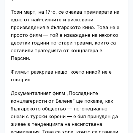
Този март, на 17-о, се очаква премиерата на
едно от най-силните и рисковани
произведения в българското кино. Това не е
просто филм — той е изваждане на няколко
десетки години по-стари травми, които са
оставили трагедията от концлагера в
Персин.
Филмът разкрива нещо, което никой не е
говорил
Документалният филм „Последните
концлагеристи от Белене“ ще покаже, как
българското общество — по-специално
онези с турски корени — е бил принуден да
живее в тенденцията на насилствена
асимилация. Това са хора, които са станали