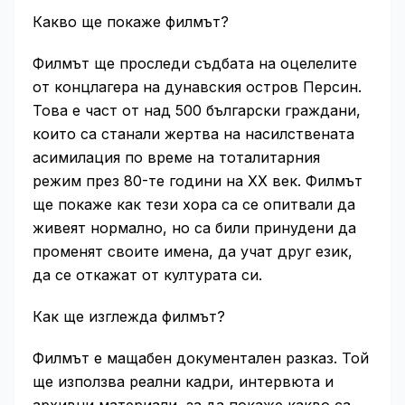
Какво ще покаже филмът?
Филмът ще проследи съдбата на оцелелите
от концлагера на дунавския остров Персин.
Това е част от над 500 български граждани,
които са станали жертва на насилствената
асимилация по време на тоталитарния
режим през 80-те години на ХХ век. Филмът
ще покаже как тези хора са се опитвали да
живеят нормално, но са били принудени да
променят своите имена, да учат друг език,
да се откажат от културата си.
Как ще изглежда филмът?
Филмът е мащабен документален разказ. Той
ще използва реални кадри, интервюта и