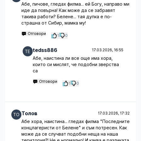
Абе, пичове, гледах филма... ей Богу, направо ми
иде да повърна! Как може да се забравят
такива работи? Белене... тая дупка е по-
страшна от Сибир, мамка му!
Отговори
1
0
tedss886
17.03.2026, 16:55
Абе, наистина ли все още има хора,
които си мислят, че подобни зверства
са
Отговори
1
0
Толов
17.03.2026, 17:32
Абе хора, наистина... гледах филма "Последните
концлагеристи от Белене" и съм потресен. Как
може да се случват подобни неща на наша
територия?! Не е нормално! И каква е разликата