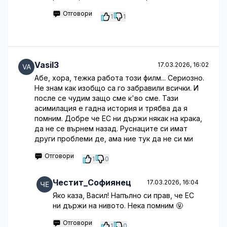
Отговори
1
1
Vasil3
17.03.2026, 16:02
Абе, хора, тежка работа този филм... Сериозно.
Не знам как изобщо са го забравили всички. И
после се чудим защо сме к'во сме. Тази
асимилация е гадна история и трябва да я
помним. Добре че ЕС ни държи някак на крака,
да не се върнем назад. Руснаците си имат
други проблеми де, ама ние тук да не си ми
Отговори
1
0
Честит_Софиянец
17.03.2026, 16:04
Яко каза, Васил! Напълно си прав, че ЕС
ни държи на нивото. Нека помним 🤬
Отговори
1
0