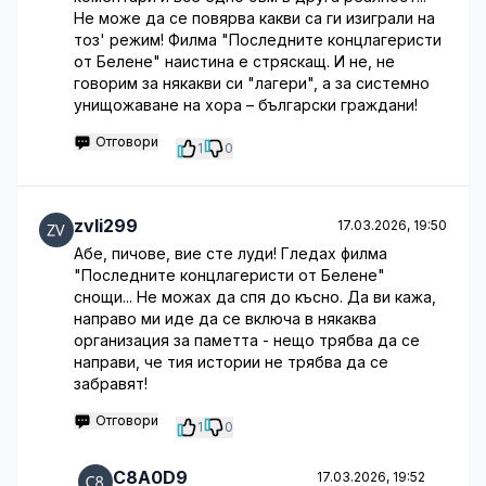
Не може да се повярва какви са ги изиграли на
тоз' режим! Филма "Последните концлагеристи
от Белене" наистина е стряскащ. И не, не
говорим за някакви си "лагери", а за системно
унищожаване на хора – български граждани!
Отговори
1
0
zvli299
17.03.2026, 19:50
Абе, пичове, вие сте луди! Гледах филма
"Последните концлагеристи от Белене"
снощи... Не можах да спя до късно. Да ви кажа,
направо ми иде да се включа в някаква
организация за паметта - нещо трябва да се
направи, че тия истории не трябва да се
забравят!
Отговори
1
0
C8A0D9
17.03.2026, 19:52