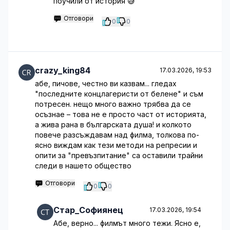
поучили от история 😅
Отговори
0
0
crazy_king84
17.03.2026, 19:53
абе, пичове, честно ви казвам... гледах
"последните концлагеристи от белене" и съм
потресен. нещо много важно трябва да се
осъзнае – това не е просто част от историята,
а жива рана в българската душа! и колкото
повече разсъждавам над филма, толкова по-
ясно виждам как тези методи на репресии и
опити за "превъзпитание" са оставили трайни
следи в нашето общество
Отговори
0
0
Стар_Софиянец
17.03.2026, 19:54
Абе, верно... филмът много тежи. Ясно е,