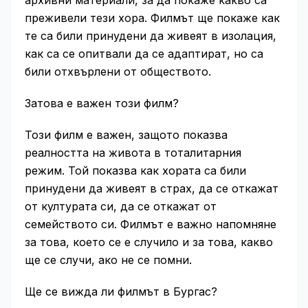
архивни материали, за да покаже какво са
преживели тези хора. Филмът ще покаже как
те са били принудени да живеят в изолация,
как са се опитвали да се адаптират, но са
били отхвърлени от обществото.
Затова е важен този филм?
Този филм е важен, защото показва
реалността на живота в тоталитарния
режим. Той показва как хората са били
принудени да живеят в страх, да се откажат
от културата си, да се откажат от
семейството си. Филмът е важно напомняне
за това, което се е случило и за това, какво
ще се случи, ако не се помни.
Ще се вижда ли филмът в Бургас?