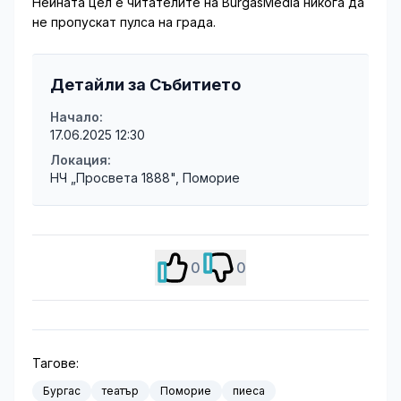
Нейната цел е читателите на BurgasMedia никога да
не пропускат пулса на града.
Детайли за Събитието
Начало:
17.06.2025 12:30
Локация:
НЧ „Просвета 1888", Поморие
0
0
Тагове:
Бургас
театър
Поморие
пиеса