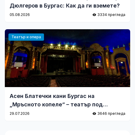
Дюлгеров в Бургас: Как да ги вземете?
05.08.2026
3334 прегледа
Театър и опера
Асен Блатечки кани Бургас на
„Мръсното копеле“ – театър под
звездите
29.07.2026
3646 прегледа