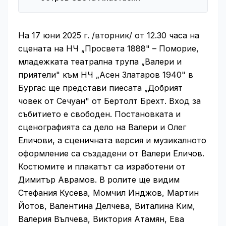
На 17 юни 2025 г. /вторник/ от 12.30 часа на
сцената на НЧ „Просвета 1888" – Поморие,
младежката театрална трупа „Валери и
приятели" към НЧ „Асен Златаров 1940" в
Бургас ще представи пиесата „Добрият
човек от Сечуан" от Бертолт Брехт. Вход за
събитието е свободен. Постановката и
сценографията са дело на Валери и Олег
Еличови, а сценичната версия и музикалното
оформление са създадени от Валери Еличов.
Костюмите и плакатът са изработени от
Димитър Аврамов. В ролите ще видим
Стефания Кусева, Момчил Инджов, Мартин
Йотов, Валентина Делчева, Виталина Ким,
Валерия Вълчева, Виктория Атамян, Ева