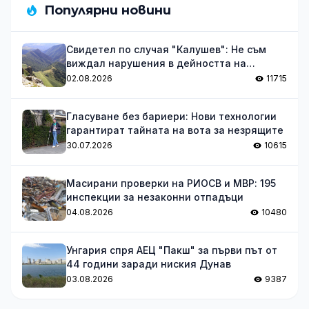
Популярни новини
Свидетел по случая "Калушев": Не съм
виждал нарушения в дейността на
групата
02.08.2026
11715
Гласуване без бариери: Нови технологии
гарантират тайната на вота за незрящите
30.07.2026
10615
Масирани проверки на РИОСВ и МВР: 195
инспекции за незаконни отпадъци
04.08.2026
10480
Унгария спря АЕЦ "Пакш" за първи път от
44 години заради ниския Дунав
03.08.2026
9387