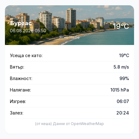
Бургас
19°C
06.08.2026 05:50
Ясно Небе
Усеща се като:
19°C
Вятър:
5.8 m/s
Влажност:
99%
Налягане:
1015 hPa
Изгрев:
06:07
Залез:
20:24
(от кеша) Данни от OpenWeatherMap