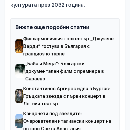
културата през 2032 година.
Вижте още подобни статии
Филхармоничният оркестър „Джузепе
Верди“ гостува в България с
грандиозно турне
„Баба и Меца“: Български
документален филм с премиера в
Сараево
Константинос Аргирос идва в Бургас:
Гръцката звезда с първи концерт в
Летния театър
Канцонети под звездите:
Очарователен италиански концерт на
остров Света Анастасия