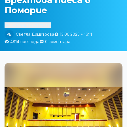
Брехтова пиеса в
Поморие
Изслушай статията
Светла Димитрова
13.06.2025 • 16:11
4814 прегледа
0 коментара