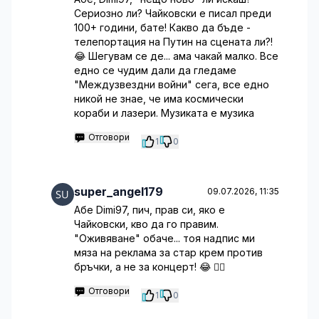
Сериозно ли? Чайковски е писал преди
100+ години, бате! Какво да бъде -
телепортация на Путин на сцената ли?!
😂 Шегувам се де... ама чакай малко. Все
едно се чудим дали да гледаме
"Междузвездни войни" сега, все едно
никой не знае, че има космически
кораби и лазери. Музиката е музика
Отговори
1
0
super_angel179
09.07.2026, 11:35
Абе Dimi97, пич, прав си, яко е
Чайковски, кво да го правим.
"Оживяване" обаче... тоя надпис ми
мяза на реклама за стар крем против
бръчки, а не за концерт! 😂 🤦‍♂️
Отговори
1
0