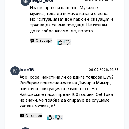
mega_wolf
09.07.2026, 14:18
Иване, прав си напълно. Музика е
музика, това да нямаме капани е ясно.
Но "ситуацията" все пак си е ситуация и
трябва да се има предвид. Не казвам
да го забраняваме, де, просто
Отговори
1
1
Ivan16
09.07.2026, 14:23
Абе, хора, наистина ли се вдига толкова шум?
Разбирам притесненията на Димир и Мимир,
наистина... ситуацията е каквато е. Но
Чайковски е писал преди 100 години, бе! Това
не значи, че трябва да спираме да слушаме
хубава музика, а?
Отговори
0
0