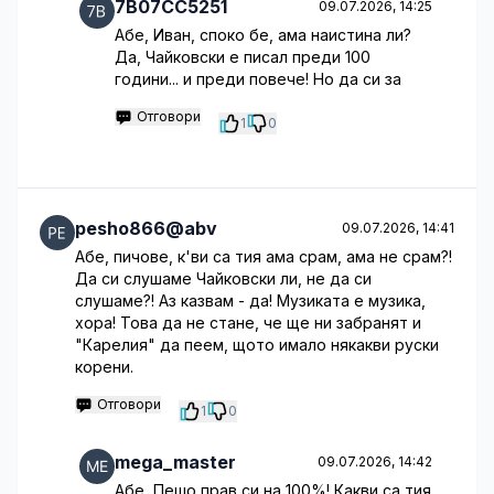
7B07CC5251
09.07.2026, 14:25
Абе, Иван, споко бе, ама наистина ли?
Да, Чайковски е писал преди 100
години... и преди повече! Но да си за
Отговори
1
0
pesho866@abv
09.07.2026, 14:41
Абе, пичове, к'ви са тия ама срам, ама не срам?!
Да си слушаме Чайковски ли, не да си
слушаме?! Аз казвам - да! Музиката е музика,
хора! Това да не стане, че ще ни забранят и
"Карелия" да пеем, щото имало някакви руски
корени.
Отговори
1
0
mega_master
09.07.2026, 14:42
Абе, Пешо прав си на 100%! Какви са тия