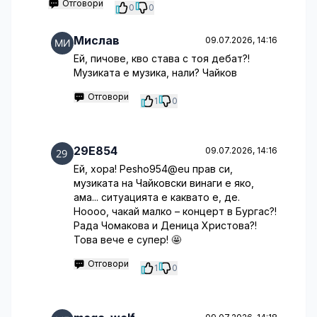
Отговори
0
0
Мислав
09.07.2026, 14:16
Ей, пичове, кво става с тоя дебат?!
Музиката е музика, нали? Чайков
Отговори
1
0
29E854
09.07.2026, 14:16
Ей, хора! Pesho954@eu прав си,
музиката на Чайковски винаги е яко,
ама... ситуацията е каквато е, де.
Ноооо, чакай малко – концерт в Бургас?!
Рада Чомакова и Деница Христова?!
Това вече е супер! 🤩
Отговори
1
0