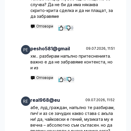
случва? Да не би да има някаква
скрито-крита сделка и да ни плащат, за
да забравяме
Отговори
1
0
pesho581@gmail
09.07.2026, 11:51
хм... разбирам напълно притесненията.
важно е да не забравяме контекста, но
и из
Отговори
0
0
real968@eu
09.07.2026, 11:52
абе, луд_граждан, напълно те разбирам,
пич! и аз се зачудих какво става с акъла
ни! да, чайковски е гений, музиката му е
вечна – абсолютно съм съгласен. но да
правиш концерти с руска музика сега?