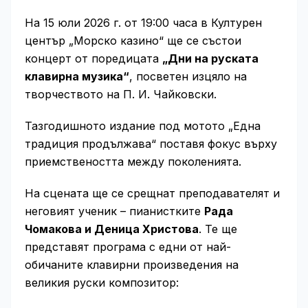
На 15 юли 2026 г. от 19:00 часа в Културен
център „Морско казино“ ще се състои
концерт от поредицата
„Дни на руската
клавирна музика“
, посветен изцяло на
творчеството на П. И. Чайковски.
Тазгодишното издание под мотото „Една
традиция продължава“ поставя фокус върху
приемствеността между поколенията.
На сцената ще се срещнат преподавателят и
неговият ученик – пианистките
Рада
Чомакова и Деница Христова
. Те ще
представят програма с едни от най-
обичаните клавирни произведения на
великия руски композитор: