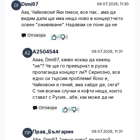
Dimi97
09.07.2026, 11:30
Ааа, Чайковски! Яки пиеси, все пак... ама да
видим дали ще има нещо ново в концертчето
освен "оживяване". Надявам се поне да не
Отговори
0
0
A2504544
09.07.2026, 11:31
Аааа, Dimi97, какво искаш да кажеш
"не"? Че ще го превърнат в руска
пропаганда концерт ли?! Сериозно, все
едно си търсим проблеми! Ясно е,
Чайковски е гений, ама хайде де, сега?
С тия всички случки и кофти неща, които
стават с Русия... абе, как може да ни
Отговори
0
0
Прав_Българин
09.07.2026, 11:31
Абе, Dimi97, "нещо ново" ли искаш?