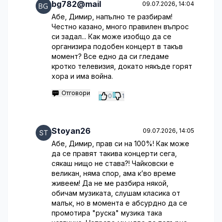
bg782@mail
09.07.2026, 14:04
Абе, Димир, напълно те разбирам!
Честно казано, много правилен въпрос
си задал... Как може изобщо да се
организира подобен концерт в такъв
момент? Все едно да си гледаме
кротко телевизия, докато някъде горят
хора и има война.
Отговори
0
1
Stoyan26
09.07.2026, 14:05
Абе, Димир, прав си на 100%! Как може
да се правят такива концерти сега,
сякаш нищо не става?! Чайковски е
великан, няма спор, ама к’во време
живеем! Да не ме разбира някой,
обичам музиката, слушам класика от
малък, но в момента е абсурдно да се
промотира "руска" музика така