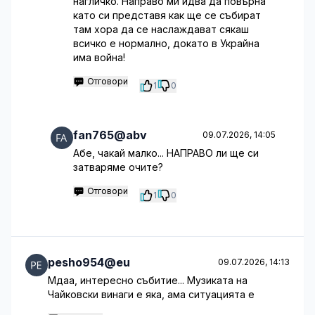
нагличко. Направо ми идва да повърна
като си представя как ще се събират
там хора да се наслаждават сякаш
всичко е нормално, докато в Украйна
има война!
Отговори
1
0
fan765@abv
09.07.2026, 14:05
Абе, чакай малко... НАПРАВО ли ще си
затваряме очите?
Отговори
1
0
pesho954@eu
09.07.2026, 14:13
Мдаа, интересно събитие... Музиката на
Чайковски винаги е яка, ама ситуацията е