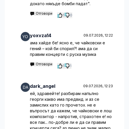
докато някъде бомби падат".
Отговори
1
0
yoxvza14
09.07.2026, 12:22
ама хайде бе! ясно е, че чайковски е
гений – кой би спорил?! ама да си
правим концерти с руска музика
Отговори
1
1
dark_angel
09.07.2026, 12:23
ей, здравейте! разбирам напълно
георги какво има предвид. и аз се
замислих като го прочетох. не е
въпросът да кажем, че чайковски е лош
композитор - напротив, страхотен е! но
все пак... по-добре ли е да си правим
концерти сега? аз лично не знам. малко