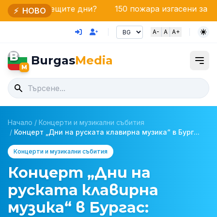
ещите дни?
150 пожара изгасени за денонощие: Еди
⚡
НОВО
A-
A
A+
B
Burgas
Media
M
Начало
/
Концерти и музикални събития
/
Концерт „Дни на руската клавирна музика“ в Бург...
Концерти и музикални събития
Концерт „Дни на
руската клавирна
музика“ в Бургас: