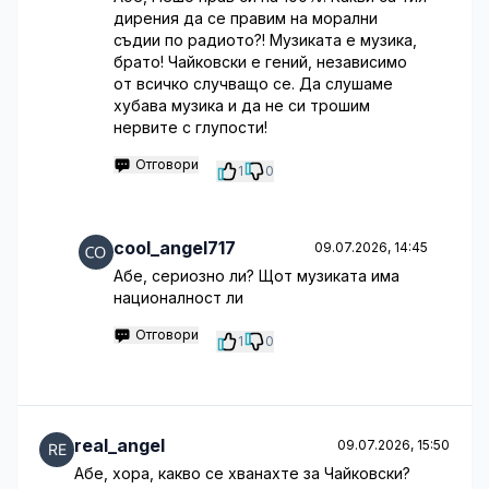
дирения да се правим на морални
съдии по радиото?! Музиката е музика,
брато! Чайковски е гений, независимо
от всичко случващо се. Да слушаме
хубава музика и да не си трошим
нервите с глупости!
Отговори
1
0
cool_angel717
09.07.2026, 14:45
Абе, сериозно ли? Щот музиката има
националност ли
Отговори
1
0
real_angel
09.07.2026, 15:50
Абе, хора, какво се хванахте за Чайковски?