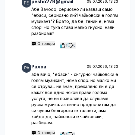
pesho279@gmail
09.07.2026, 13:23
Абе Вачооо, сериозно ли казваш само
"ебаси, сериозно ли?! чайковски е голям
музикант"? Брато, да бе, гений е, няма
спор! Но тука става малко гнусно, нали
разбираш?
Отговори
1
0
Ралов
09.07.2026, 13:23
абе вачо, "ебаси" - сигурно! чайковски е
голям музикант, няма спор. но малко ми
се струва... не знам, прекалено ли е да
кажа? все едно някой прави голяма
услуга, че ни позволява да слушаме
руска музика. аз лично предпочитам да
си чувам българските таланти, ама
хайде де, чайковски е чайковски,
разбирам.
Отговори
1
1