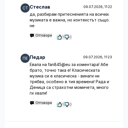
Стеслав
09.07.2026, 11:22
да, разбирам притесненията на всички.
музиката е важна, но контекстът също.
не
Отговори
1
0
Педар
09.07.2026, 11:23
Евала на fan845@eu за коментара! Абе
брато, точно така е! Класическата
музика си е класическа - винаги ни
трябва, особено в тия времена! Рада и
Деница са страхотни момичета, много
ги хваля!
Отговори
1
0