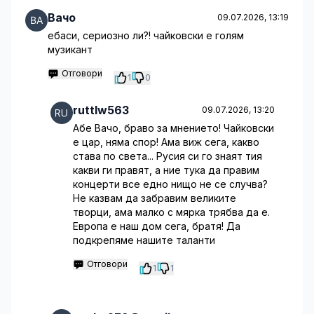
Вачо
09.07.2026, 13:19
ебаси, сериозно ли?! чайковски е голям
музикант
Отговори
1
0
ruttlw563
09.07.2026, 13:20
Абе Вачо, браво за мнението! Чайковски
е цар, няма спор! Ама виж сега, какво
става по света... Русия си го знаят тия
какви ги правят, а ние тука да правим
концерти все едно нищо не се случва?
Не казвам да забравим великите
творци, ама малко с мярка трябва да е.
Европа е наш дом сега, братя! Да
подкрепяме нашите таланти
Отговори
1
1