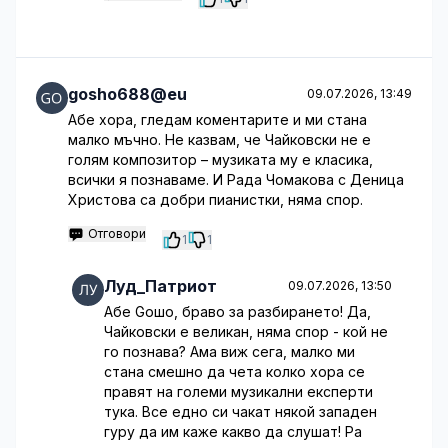
gosho688@eu
09.07.2026, 13:49
Абе хора, гледам коментарите и ми стана
малко мъчно. Не казвам, че Чайковски не е
голям композитор – музиката му е класика,
всички я познаваме. И Рада Чомакова с Деница
Христова са добри пианистки, няма спор.
Отговори
1
1
Луд_Патриот
09.07.2026, 13:50
Абе Gошо, браво за разбирането! Да,
Чайковски е великан, няма спор - кой не
го познава? Ама виж сега, малко ми
стана смешно да чета колко хора се
правят на големи музикални експерти
тука. Все едно си чакат някой западен
гуру да им каже какво да слушат! Ра