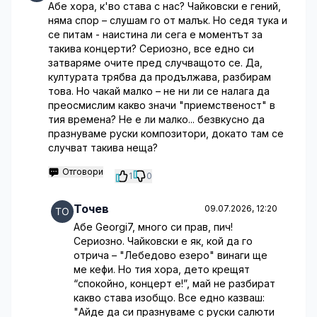
Абе хора, к'во става с нас? Чайковски е гений,
няма спор – слушам го от малък. Но седя тука и
се питам - наистина ли сега е моментът за
такива концерти? Сериозно, все едно си
затваряме очите пред случващото се. Да,
културата трябва да продължава, разбирам
това. Но чакай малко – не ни ли се налага да
преосмислим какво значи "приемственост" в
тия времена? Не е ли малко... безвкусно да
празнуваме руски композитори, докато там се
случват такива неща?
Отговори
1
0
Точев
09.07.2026, 12:20
Абе Georgi7, много си прав, пич!
Сериозно. Чайковски е як, кой да го
отрича – "Лебедово езеро" винаги ще
ме кефи. Но тия хора, дето крещят
“спокойно, концерт е!”, май не разбират
какво става изобщо. Все едно казваш:
"Айде да си празнуваме с руски салюти