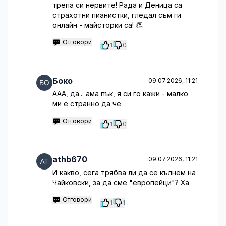
трепа си нервите! Рада и Деница са
страхотни пианистки, гледал съм ги
онлайн - майсторки са! 👏
Отговори
1
0
Боко
09.07.2026, 11:21
ААА, да... ама пък, я си го кажи - малко
ми е странно да че
Отговори
1
0
athb670
09.07.2026, 11:21
И какво, сега трябва ли да се кълнем на
Чайковски, за да сме "европейци"? Ха
Отговори
1
1