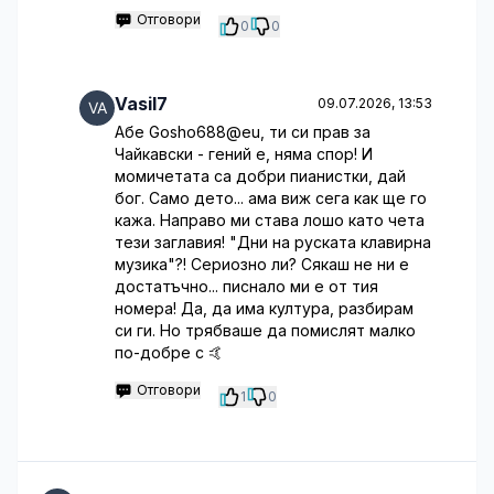
Отговори
0
0
Vasil7
09.07.2026, 13:53
Абе Gosho688@eu, ти си прав за
Чайкавски - гений е, няма спор! И
момичетата са добри пианистки, дай
бог. Само дето... ама виж сега как ще го
кажа. Направо ми става лошо като чета
тези заглавия! "Дни на руската клавирна
музика"?! Сериозно ли? Сякаш не ни е
достатъчно... писнало ми е от тия
номера! Да, да има култура, разбирам
си ги. Но трябваше да помислят малко
по-добре с 🤙
Отговори
1
0