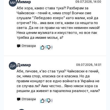
Мимир
09.07.2026, 14:00
Абе хора, какво става тука?! Разбирам за
Чайковски - гений е, няма спор! Всички сме
слушали "Лебедово езеро" като малки, кой да
отрече? Но... ама виж сега, какви са нещата по
света. Да не се прави на честен невинен никой!
Нека ценим музиката и изкуството, но все пак
трябва да имаме мозък, а?
Отговори
1
0
Димир
09.07.2026, 14:01
Абе, пичове, к'во стаа тука? Чайковски е гений,
ок, няма спор, класика си е класика. Но да
правим концерт все едно войната в Украйна не
се случва ли? Ама честно... Явно някои хора са
решили да живеят в паралелна реалност, нали?
Отговори
1
0