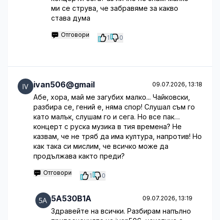
ми се струва, че забравяме за какво
става дума
Отговори
1
0
ivan506@gmail
09.07.2026, 13:18
Абе, хора, май ме загубих малко... Чайковски,
разбира се, гений е, няма спор! Слушал съм го
като малък, слушам го и сега. Но все пак…
концерт с руска музика в тия времена? Не
казвам, че не тряб да има култура, напротив! Но
как така си мислим, че всичко може да
продължава както преди?
Отговори
1
0
5A530B1A
09.07.2026, 13:19
Здравейте на всички. Разбирам напълно