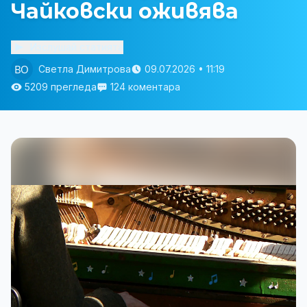
Чайковски оживява
Изслушай статията
Светла Димитрова
09.07.2026 • 11:19
5209 прегледа
124 коментара