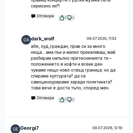
сериозно ли?!
Отговори
1
0
dark_wolf
09.07.2026, 11:52
абе, луд_граждан, прав си за много
неща... ама пък и малко прекаляваш, май.
разбирам напълно притесненията ти –
положението е кофти и всеки ден
чуваме нещо ново отвъд граница. но да
спираме културата? да се
самоцензурираме заради политиката?
това вече е доста тъпо, според мен.
Отговори
1
0
Georgi7
09.07.2026, 12:19