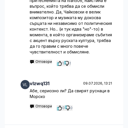
притесненията на ivan506, наистина е
въпрос, който трябва да се обмисли
внимателно. Да, Чайковски е велик
композитор и музиката му докосва
сърцата ни независимо от политическия
контекст. Но... (и тук идва "но"-то) в
момента, в който организираме събития
с акцент върху руската култура, трябва
да го правим с много повече
чувствителност и обмисляне.
Отговори
1
1
vlzwq131
09.07.2026, 13:21
Абе, сериозно ли? Да свирят руснаци в
Морско
Отговори
0
0