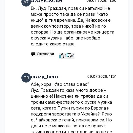
A7AE1C8CA6
09.07.2026, 11:50
Ей, Луд_Граждан, прав си напълно! Не
може просто така да се прави "като
нищо" в тия времена. Да, Чайковски е
велик композитор, това никой не го
оспорва. Но да организираме концерти
с руска музика... абе, вие изобщо
следите какво става
Отговори
1
0
crazy_hero
09.07.2026, 11:51
Абе, хора, к'во става с вас?
Луд_Граждан го каза много добре –
цинично е! Наистина ли трябва да си
троим самочувствието с руска музика
сега, когато Путин гърми по Европа и
подкрепя зверствата в Украйна?! Ясно
е, Чайковски е гений, признавам си. Но
дали не е малко нагло да се правят
такива концерти, все едно нищо не се