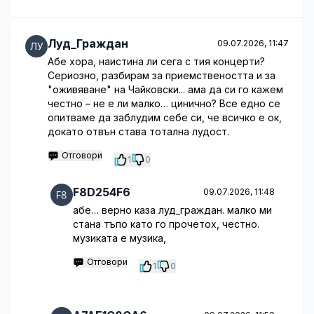
Луд_Граждан
09.07.2026, 11:47
Абе хора, наистина ли сега с тия концерти?
Сериозно, разбирам за приемствеността и за
"оживяване" на Чайковски... ама да си го кажем
честно – не е ли малко… цинично? Все едно се
опитваме да заблудим себе си, че всичко е ок,
докато отвън става тотална лудост.
Отговори
1
0
F8D254F6
09.07.2026, 11:48
абе… верно каза луд_граждан. малко ми
стана тъпо като го прочетох, честно.
музиката е музика,
Отговори
1
0