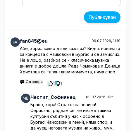
Публикувай
fan845@eu
09.07.2026, 11:19
Абе, хоря... какво да ви кажа аз? Видях новината
за концерта с Чайковски в Бургас и се замислих.
Не е лошо, разбира се - класическа музика
винаги е добре дошла. Рада Чомакова и Деница
Христова са талантливи момичета, няма спор.
Отговори
1
1
Честит_Софиянец
09.07.2026, 11:21
Браво, хора! Страхотна новина!
Сериозно, радвам се, че имаме такива
културни събития у нас - особено в
Бургас! Чайковски е гений, няма спор, и
да чуеш неговата музика на живо... ммм,