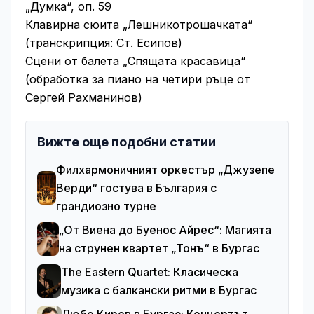
„Думка“, оп. 59
Клавирна сюита „Лешникотрошачката“
(транскрипция: Ст. Есипов)
Сцени от балета „Спящата красавица“
(обработка за пиано на четири ръце от
Сергей Рахманинов)
Вижте още подобни статии
Филхармоничният оркестър „Джузепе
Верди“ гостува в България с
грандиозно турне
„От Виена до Буенос Айрес“: Магията
на струнен квартет „Тонъ“ в Бургас
The Eastern Quartet: Класическа
музика с балкански ритми в Бургас