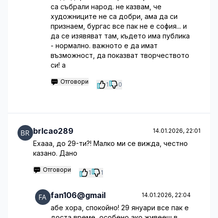
са събрали народ. не казвам, че
художниците не са добри, ама да си
признаем, бургас все пак не е софия... и
да се изявяват там, където има публика
- нормално. важното е да имат
възможност, да показват творчеството
си! а
Отговори
1
0
brlcao289
14.01.2026, 22:01
Ехааа, до 29-ти?! Малко ми се вижда, честно
казано. Дано
Отговори
1
1
fan106@gmail
14.01.2026, 22:04
абе хора, спокойно! 29 януари все пак е
доста време, особено ако живееш в