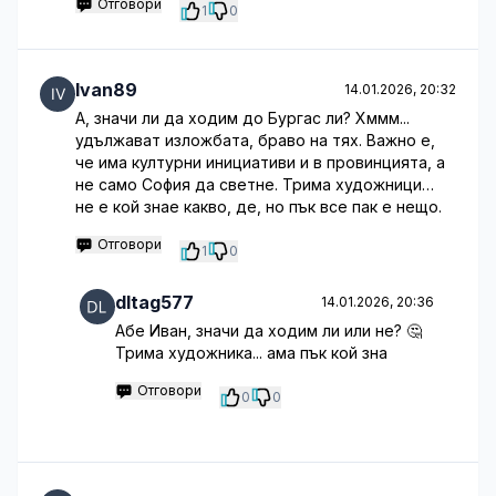
Отговори
1
0
Ivan89
14.01.2026, 20:32
А, значи ли да ходим до Бургас ли? Хммм...
удължават изложбата, браво на тях. Важно е,
че има културни инициативи и в провинцията, а
не само София да светне. Трима художници…
не е кой знае какво, де, но пък все пак е нещо.
Отговори
1
0
dltag577
14.01.2026, 20:36
Абе Иван, значи да ходим ли или не? 🤔
Трима художника... ама пък кой зна
Отговори
0
0