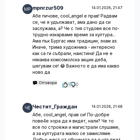
mpnrzur509
14.01.2026, 21:47
Абе пичове, cool_angel е прав! Радвам
се, че я удължават, ама дано да си
заслужава, а? Че с тия студове все по-
трудно изкарваме време за култура...
Ама пък Бургас има традиции, знам аз.
Иначе, трима художника - интересно
как са ги събрали, наистина! Да не е
някаква комсомолска акция деба,
шегувам се! 😂 Важното е да има какво
ново да
Отговори
1
0
Честит_Граждан
14.01.2026, 21:48
Абе, cool_angel, прав си! По-добре
пове4е хора да я видят, нали? Че то
все по строежи и магистрали слушаме,
а за културата малко се замисляме.
Добър жест от общината да я удължат,