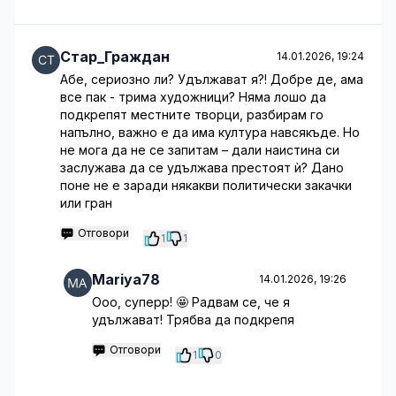
Стар_Граждан
14.01.2026, 19:24
Абе, сериозно ли? Удължават я?! Добре де, ама
все пак - трима художници? Няма лошо да
подкрепят местните творци, разбирам го
напълно, важно е да има култура навсякъде. Но
не мога да не се запитам – дали наистина си
заслужава да се удължава престоят ѝ? Дано
поне не е заради някакви политически закачки
или гран
Отговори
1
1
Mariya78
14.01.2026, 19:26
Ооо, суперр! 🤩 Радвам се, че я
удължават! Трябва да подкрепя
Отговори
1
0