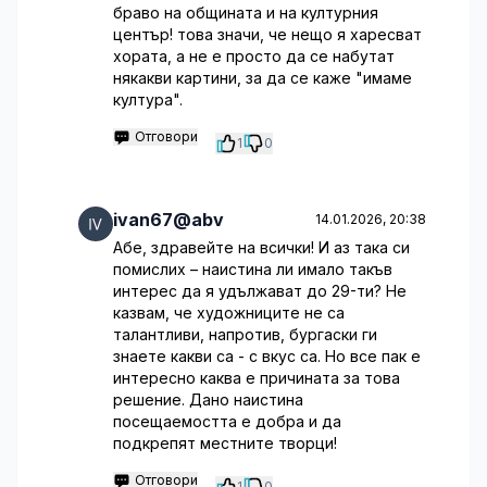
браво на общината и на културния
център! това значи, че нещо я харесват
хората, а не е просто да се набутат
някакви картини, за да се каже "имаме
култура".
Отговори
1
0
ivan67@abv
14.01.2026, 20:38
Абе, здравейте на всички! И аз така си
помислих – наистина ли имало такъв
интерес да я удължават до 29-ти? Не
казвам, че художниците не са
талантливи, напротив, бургаски ги
знаете какви са - с вкус са. Но все пак е
интересно каква е причината за това
решение. Дано наистина
посещаемостта е добра и да
подкрепят местните творци!
Отговори
1
0