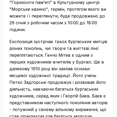
"Горизонти пам'яті" в Культурному центрі
"Морське казино", термін, протягом якого ви
можете її переглянути, буде продовжено до
29 січня з робочим часом з 10:00 до 18:00
години.
Експозиція зустрічає трьох бургаських митців
різних поколінь, чиї творчі та життєві лінії
переплітаються. Генчо Мітев є одним з
перших художників-вчителів у Бургасі. Ще в
далекому 1910 році він заклав основи
місцевої художньої традиції. Його учень
Петко Задгорські продовжує і розвиває його
діяльність, навчаючи багатьох бургаських
художників, серед яких і Георгій Баєв. Баєв є
представником наступного покоління авторів
- потужний у своєму вільному вираженні, що
став прикладом для багатьох молодих