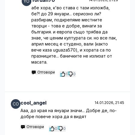
Yordan70
абе хора, к'во става с тази изложба,
бе?! до 29 януари... сериозно ли?
разбирам, подкрепяме местните
творци - това е добре, винаги за
българия. и европа също трябва да
знае, че ценим културата си. но все пак,
април месец е студено, вали (както
вече каза uguaza570), и хората са по
празниците... баничките не излизат от
масата.
Отговори
1
0
cool_angel
14.01.2026, 21:45
Ааа, до края на януари значи... Добре де, по-
добре повече хора да я видят
Отговори
0
0