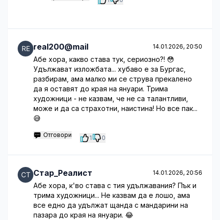
real200@mail
14.01.2026, 20:50
Абе хора, какво става тук, сериозно?! 😳
Удължават изложбата... хубаво е за Бургас,
разбирам, ама малко ми се струва прекалено
да я оставят до края на януари. Трима
художници - не казвам, че не са талантливи,
може и да са страхотни, наистина! Но все пак...
😅
Отговори
1
0
Стар_Реалист
14.01.2026, 20:56
Абе хора, к'во става с тия удължавания? Пък и
трима художници... Не казвам да е лошо, ама
все едно да удължат щанда с мандарини на
пазара до края на януари. 😂