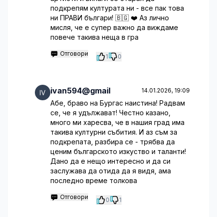
подкрепям културата ни - все пак това
ни ПРАВИ българи! 🇧🇬 ❤️ Аз лично
мисля, че е супер важно да виждаме
повече такива неща в гра
Отговори
1
0
ivan594@gmail
14.01.2026, 19:09
Абе, браво на Бургас наистина! Радвам
се, че я удължават! Честно казано,
много ми харесва, че в нашия град има
такива културни събития. И аз съм за
подкрепата, разбира се - трябва да
ценим българското изкуство и таланти!
Дано да е нещо интересно и да си
заслужава да отида да я видя, ама
последно време толкова
Отговори
0
1