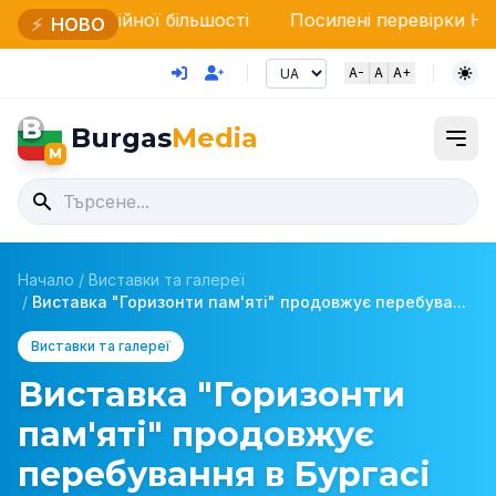
ої більшості
Посилені перевірки НАП та Прикордон
⚡
НОВО
A-
A
A+
B
Burgas
Media
M
Начало
/
Виставки та галереї
/
Виставка "Горизонти пам'яті" продовжує перебува...
Виставки та галереї
Виставка "Горизонти
пам'яті" продовжує
перебування в Бургасі