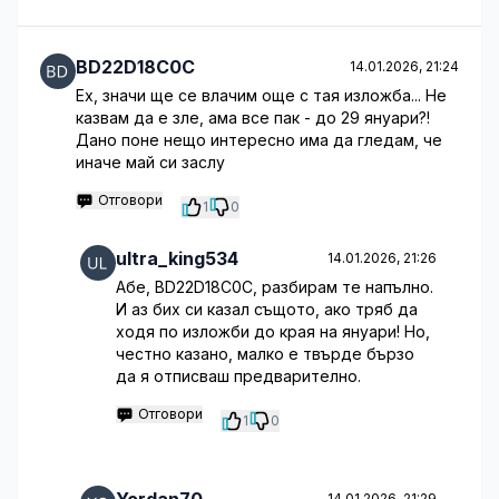
BD22D18C0C
14.01.2026, 21:24
Ех, значи ще се влачим още с тая изложба... Не
казвам да е зле, ама все пак - до 29 януари?!
Дано поне нещо интересно има да гледам, че
иначе май си заслу
Отговори
1
0
ultra_king534
14.01.2026, 21:26
Абе, BD22D18C0C, разбирам те напълно.
И аз бих си казал същото, ако тряб да
ходя по изложби до края на януари! Но,
честно казано, малко е твърде бързо
да я отписваш предварително.
Отговори
1
0
14.01.2026, 21:29