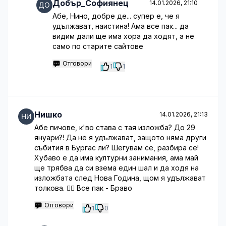
Добър_Софиянец
14.01.2026, 21:10
Абе, Нино, добре де... супер е, че я
удължават, наистина! Ама все пак... да
видим дали ще има хора да ходят, а не
само по старите сайтове
Отговори
1
1
Нишко
14.01.2026, 21:13
Абе пичове, к'во става с тая изложба? До 29
януари?! Да не я удължават, защото няма други
събития в Бургас ли? Шегувам се, разбира се!
Хубаво е да има културни занимания, ама май
ще трябва да си взема един шал и да ходя на
изложбата след Нова Година, щом я удължават
толкова. 🤷‍♂️ Все пак - Браво
Отговори
1
0