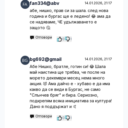
fan334@abv
14.01.2026, 21:17
абе, нишко, прав си за шала. след нова
година и бургас ще е ледено! 😂 ама да
се надяваме, ЧЕ удължаването е
защото 🤔
Отговори
0
1
bg692@gmail
14.01.2026, 21:17
Абе Нишко, братле, готин си! 😂 Шала
май наистина ще трябва, че после на
морето декември месец нема много
акция. 🤣 Ама дайчо е - хубаво е да има
какво да се види в Бургас, не само
"Слънчев бряг" и бира. Сериозно,
подкрепям всяка инициатива за култура!
Дано я поддържат и 🤙
Отговори
0
1