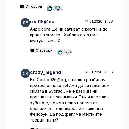
Отговори
0
0
real16@eu
14.01.2026, 21:56
Айде сега ще ни заливат с картини до
края на зимата... Хубаво е да има
култура, ама 🤙
Отговори
1
0
crazy_legend
14.01.2026, 21:56
Ех, Gosho926@bg, напълно разбирам
притеснението ти! Ама да си признаем,
зимата в Бургас... не е като да ни
преливат от занимавки. Пък и все пак -
хубаво е, че има нещо повече от
сериали по телевизора и клюки във
Фейсбук. Да подкрепяме местните
творци, нали?