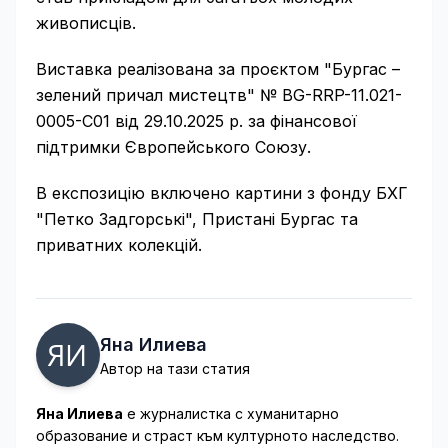
живописців.
Виставка реалізована за проєктом "Бургас –
зелений причал мистецтв" № BG-RRP-11.021-
0005-C01 від 29.10.2025 р. за фінансової
підтримки Європейського Союзу.
В експозицію включено картини з фонду БХГ
"Петко Задгорські", Пристані Бургас та
приватних колекцій.
Яна Илиева
Автор на тази статия
Яна Илиева
е журналистка с хуманитарно
образование и страст към културното наследство.