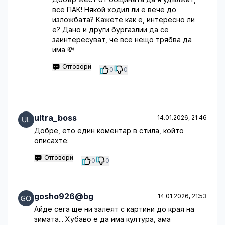
все ПАК! Някой ходил ли е вече до
изложбата? Кажете как е, интересно ли
е? Дано и други бургазлии да се
заинтересуват, че все нещо трябва да
има 💸
Отговори
0
0
ultra_boss
14.01.2026, 21:46
Добре, ето един коментар в стила, който
описахте:
Отговори
0
0
gosho926@bg
14.01.2026, 21:53
Айде сега ще ни залеят с картини до края на
зимата... Хубаво е да има култура, ама