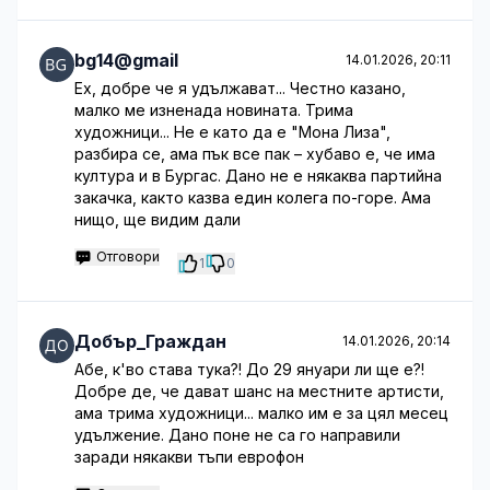
bg14@gmail
14.01.2026, 20:11
Ех, добре че я удължават... Честно казано,
малко ме изненада новината. Трима
художници... Не е като да е "Мона Лиза",
разбира се, ама пък все пак – хубаво е, че има
култура и в Бургас. Дано не е някаква партийна
закачка, както казва един колега по-горе. Ама
нищо, ще видим дали
Отговори
1
0
Добър_Граждан
14.01.2026, 20:14
Абе, к'во става тука?! До 29 януари ли ще е?!
Добре де, че дават шанс на местните артисти,
ама трима художници... малко им е за цял месец
удължение. Дано поне не са го направили
заради някакви тъпи еврофон