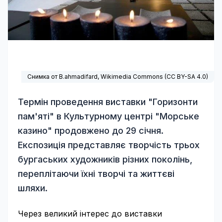
Снимка от B.ahmadifard,
Wikimedia Commons
(
CC BY-SA 4.0
)
Термін проведення виставки "Горизонти
пам'яті" в Культурному центрі "Морське
казино" продовжено до 29 січня.
Експозиція представляє творчість трьох
бургаських художників різних поколінь,
переплітаючи їхні творчі та життєві
шляхи.
Через великий інтерес до виставки