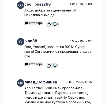
cool_boss268
14.01.2026, 19:03
Айде, добре за удължаването!
Наистина е яко да
Отговори
1
0
Ivan38
14.01.2026, 19:04
Ооо, Yordan1, прав си на 100%! Супер
яко е! Сега всички от провинцията да се
сте
Отговори
1
1
Млад_Софиянец
14.01.2026, 19:05
Абе Yordan1, к'ви са ти проблемите?
Трима художника, Бургас... к'во чакаш,
чудо ли ще видят там? 😂 Сериозно,
хубаво е че има култура в провинцията,