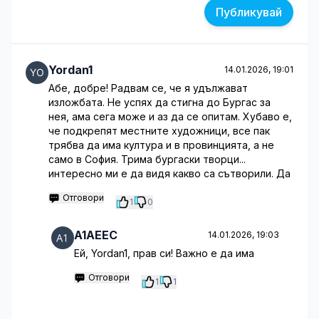
Публикувай
Yordan1
14.01.2026, 19:01
Абе, добре! Радвам се, че я удължават
изложбата. Не успях да стигна до Бургас за
нея, ама сега може и аз да се опитам. Хубаво е,
че подкрепят местните художници, все пак
трябва да има култура и в провинцията, а не
само в София. Трима бургаски творци...
интересно ми е да видя какво са сътворили. Да
Отговори
1
0
A1AEEC
14.01.2026, 19:03
Ей, Yordan1, прав си! Важно е да има
Отговори
1
1