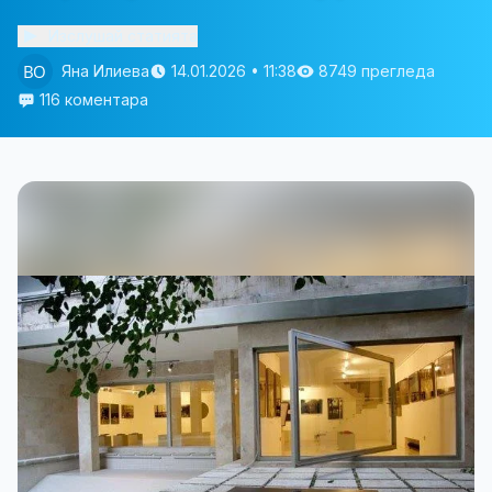
Изслушай статията
Яна Илиева
14.01.2026 • 11:38
8749 прегледа
116 коментара