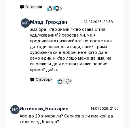
Отговори
1
0
Млад_Граждан
14.01.2026, 20:58
ама бре, к'во значи "к'во става с тия
удължавания"? харесва ми, че я
продъжлижат изложбата! по-време има
да ходи човек да я види, нали? трима
художника си е добре, не е като да е
само един. и к'во лошо може да има, че
са решили да я оставят малко повече
време? дайте
Отговори
1
0
Истински_Българин
14.01.2026, 21:05
Абе до 29 януари ли? Сериозно ли има кой да
ходи след Коледа?