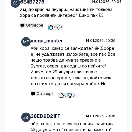
6E4B7276
14.01.2026, 20:34
Хм, до края на януари... наистина ли толкова
хора са проявили интерес? Дано пък 💥
Отговори
1
0
mega_master
14.01.2026, 20:36
Аби хора, какво се заяждате? 😂 Добре
е, че удължават изложбата, все пак. Все
нещо трябва да има за правене в
Бургас, освен да седиш по пейките!
Иначе, до 29 януари наистина е
достатъчно време, така че, който иска -
да отиде и да си прекара добре. Не
Отговори
0
0
38ED9D21FF
14.01.2026, 20:36
абе, хора, т'ва е супер новина наистина!
🤩 да удължат "хоризонти на паметта" -