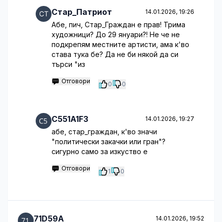
Стар_Патриот
14.01.2026, 19:26
Абе, пич, Стар_Граждан е прав! Трима
художници? До 29 януари?! Не че не
подкрепям местните артисти, ама к'во
става тука бе? Да не би някой да си
търси "из
Отговори
0
0
C551A1F3
14.01.2026, 19:27
абе, стар_граждан, к'во значи
"политически закачки или гран"?
сигурно само за изкуство е
Отговори
1
0
71D59A
14.01.2026, 19:52