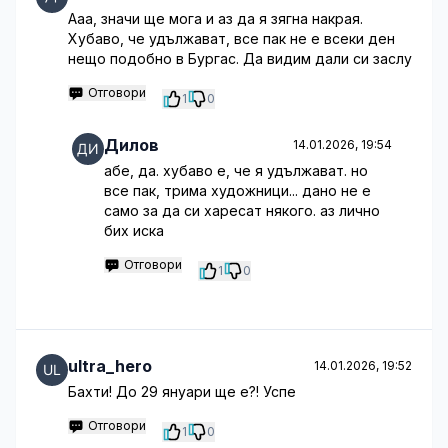
Ааа, значи ще мога и аз да я зягна накрая.
Хубаво, че удължават, все пак не е всеки ден
нещо подобно в Бургас. Да видим дали си заслу
Отговори
1
0
Дилов
14.01.2026, 19:54
абе, да. хубаво е, че я удължават. но
все пак, трима художници... дано не е
само за да си харесат някого. аз лично
бих иска
Отговори
1
0
ultra_hero
14.01.2026, 19:52
Бахти! До 29 януари ще е?! Успе
Отговори
1
0