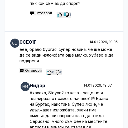
пък кой съм аз да споря?
Отговори
1
1
0CE01F
14.01.2026, 19:05
еее, браво бургас! супер новина, че ще може
да се види изложбата още малко. хубаво е да
подкрепя
Отговори
0
0
Нидар
14.01.2026, 19:07
Ахахаха, Stoyan2 го каза – защо не я
планираха от самото начало? 🤣 Браво
на Бургас, наистина! Супер яко е, че
удължават изложбата, значи има
смисъл да си направя план да отида.
Сериозно, много съм фен на местните
артисти и винаги се старая да