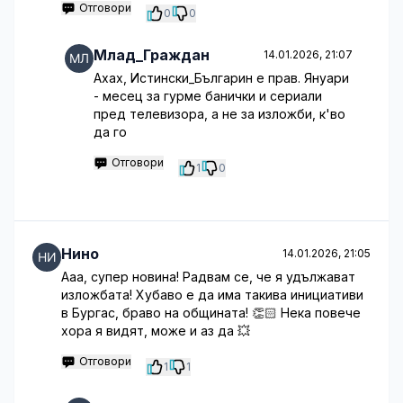
Отговори
0
0
Млад_Граждан
14.01.2026, 21:07
Ахах, Истински_Българин е прав. Януари
- месец за гурме банички и сериали
пред телевизора, а не за изложби, к'во
да го
Отговори
1
0
Нино
14.01.2026, 21:05
Ааа, супер новина! Радвам се, че я удължават
изложбата! Хубаво е да има такива инициативи
в Бургас, браво на общината! 👏🏻 Нека повече
хора я видят, може и аз да 💥
Отговори
1
1