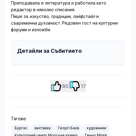
Преподавала е литература и работила като
редактор в няколко списания.
Пише за
изкуство, традиции, лайфстайл
и
съвременна духовност
. Редовен гост на културни
форуми и изложби.
Детайли за Събитието
80
17
Тагове:
Бургас
виставка
Георгі Баєв
художники
Культурний центр Морське казино
Генчо Мітєв