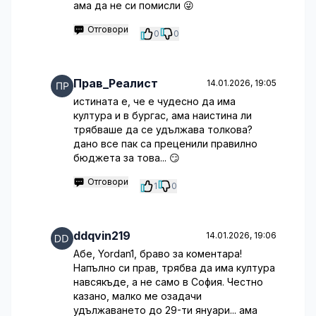
ама да не си помисли 😜
Отговори
0
0
Прав_Реалист
14.01.2026, 19:05
истината е, че е чудесно да има
култура и в бургас, ама наистина ли
трябваше да се удължава толкова?
дано все пак са преценили правилно
бюджета за това... 😏
Отговори
1
0
ddqvin219
14.01.2026, 19:06
Абе, Yordan1, браво за коментара!
Напълно си прав, трябва да има култура
навсякъде, а не само в София. Честно
казано, малко ме озадачи
удължаването до 29-ти януари... ама