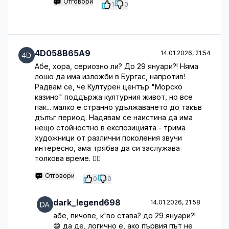
Отговори
1
0
4D058B65A9
14.01.2026, 21:54
Абе, хора, сериозно ли? До 29 януари?! Няма
лошо да има изложби в Бургас, напротив!
Радвам се, че Културен център "Морско
казино" поддържа културния живот, но все
пак... малко е странно удължаването до такъв
дълъг период. Надявам се наистина да има
нещо стойностно в експозицията - трима
художници от различни поколения звучи
интересно, ама трябва да си заслужава
толкова време. 🤦‍♂️
Отговори
0
0
dark_legend698
14.01.2026, 21:58
абе, пичове, к'во става? до 29 януари?!
😅 да де, логично е, ако първия път не