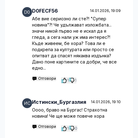
D0FECF56
14.01.2026, 19:09
Абе вие сериозно ли сте?! "Супер
новина"?! Че удължават изложбата...
значи никой първо не е искал да я
гледа, а сега нали уж има интерес?!
Къде живеем, бе хора? Това ли е
подкрепа за културата или просто се
опитват да спасят някаква издънка?
Дано поне картините са добри, че все
едно...
Отговори
1
1
Истински_Бургазлия
14.01.2026, 19:10
Оооо, браво на Бургас! Страхотна
новина! Че ще може повече хора
Отговори
1
0