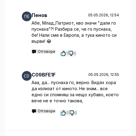
Пенов
05.05.2026, 12:54
Абе, Млад_Патриот, кво значи "дали го
пуснаха"?! Разбира се, че го пуснаха,
бе! Нали сме в Европа, а тука киното си
върви! 😂
Отговори
1
0
C09BFE1F
05.05.2026, 12:55
Ааа, да... пуснаха го, верно. Видях хора
да излизат от киното. Не знам... все
едно си спомняш за нещо хубаво, което
вече не е точно такова,
Отговори
0
0