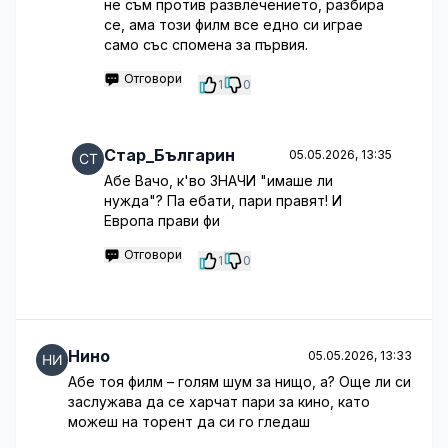
не съм против развлечението, разбира
се, ама този филм все едно си играе
само със спомена за първия.
Отговори
1
0
Стар_Българин
05.05.2026, 13:35
Абе Вачо, к'во ЗНАЧИ "имаше ли
нужда"? Па ебати, пари правят! И
Европа прави фи
Отговори
1
0
Нино
05.05.2026, 13:33
Абе тоя филм – голям шум за нищо, а? Още ли си
заслужава да се харчат пари за кино, като
можеш на торент да си го гледаш