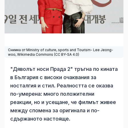
Снимка от Ministry of culture, sports and Tourism- Lee Jeong-
woo,
Wikimedia Commons
(
CC BY-SA 4.0
)
"Дяволът носи Прада 2" тръгна по кината
в България с високи очаквания за
носталгия и стил. Реалността се оказва
по-умерена: много положителни
реакции, но и усещане, че филмът живее
между спомена за оригинала и по-
сдържаното настояще.