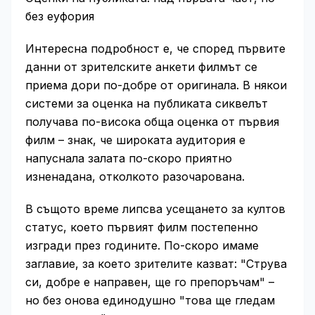
без еуфория
Интересна подробност е, че според първите
данни от зрителските анкети филмът се
приема дори по-добре от оригинала. В някои
системи за оценка на публиката сиквелът
получава по-висока обща оценка от първия
филм – знак, че широката аудитория е
напуснала залата по-скоро приятно
изненадана, отколкото разочарована.
В същото време липсва усещането за култов
статус, което първият филм постепенно
изгради през годините. По-скоро имаме
заглавие, за което зрителите казват: "Струва
си, добре е направен, ще го препоръчам" –
но без онова единодушно "това ще гледам