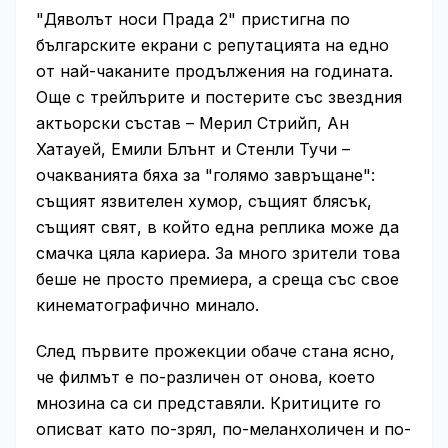
"Дяволът носи Прада 2" пристигна по
българските екрани с репутацията на едно
от най-чаканите продължения на годината.
Още с трейлърите и постерите със звездния
актьорски състав – Мерил Стрийп, Ан
Хатауей, Емили Блънт и Стенли Тучи –
очакванията бяха за "голямо завръщане":
същият язвителен хумор, същият блясък,
същият свят, в който една реплика може да
смачка цяла кариера. За много зрители това
беше не просто премиера, а среща със свое
кинематографично минало.
След първите прожекции обаче стана ясно,
че филмът е по-различен от онова, което
мнозина са си представяли. Критиците го
описват като по-зрял, по-меланхоличен и по-