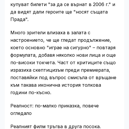
купуват билети "за да се върнат в 2006 г." и
да видят дали героите ще "носят същата
Прада".
Много зрители влизаха в залата с
настроението, че ще гледат продължение,
което основно "играе на сигурно" – повтаря
формулата, добавя няколко нови лица и още
по-високи токчета. Част от критиците също
изразиха скептицизъм преди премиерата,
поставяйки под въпрос смисъла от връщане
към такава иконична история толкова
години по-късно.
Реалност: по-малко приказка, повече
огледало
Реалният филм тръгва в друга посока.