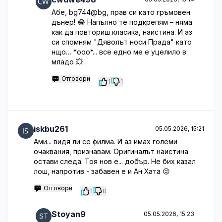
Абе, bg744@bg, прав си като гръмовен
дънер! 😂 Напълно те подкрепям – няма
как да повториш класика, наистина. И аз
си спомням "Дяволът носи Прада" като
нщо… *ооо*... все едно ме е уцелило в
младо 💥
Отговори
1
1
iskbu261
05.05.2026, 15:21
Ами... видя ли се филма. И аз имах големи
очаквания, признавам. Оригиналът наистина
остави следа. Тоя нов е... добър. Не бих казал
лош, напротив - забавен е и Ан Хата 😜
Отговори
1
0
Stoyan9
05.05.2026, 15:23