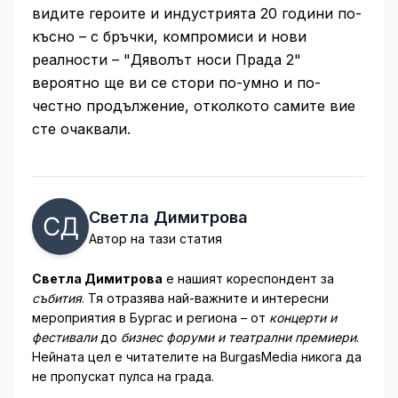
видите героите и индустрията 20 години по-
късно – с бръчки, компромиси и нови
реалности – "Дяволът носи Прада 2"
вероятно ще ви се стори по-умно и по-
честно продължение, отколкото самите вие
сте очаквали.
Светла Димитрова
Автор на тази статия
Светла Димитрова
е нашият кореспондент за
събития
. Тя отразява най-важните и интересни
мероприятия в Бургас и региона – от
концерти и
фестивали
до
бизнес форуми и театрални премиери
.
Нейната цел е читателите на BurgasMedia никога да
не пропускат пулса на града.