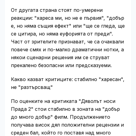
От другата страна стоят по-умерени
реакции: "хареса ми, но не е първия", "добър
е, но няма същия ефект" или "ще се гледа, ще
се цитира, но няма еуфорията от преди".
Част от зрителите признават, че са очаквали
повече смях и по-малко драматични нотки, а
някои сценарни решения им се струват
прекалено безопасни или предсказуеми.
Какво казват критиците: стабилно "харесан",
не "разтърсващ"
По оценките на критиката "Дяволът носи
Прада 2" стои стабилно в зоната на "добър
до много добър" филм. Продължението
получава висок дял положителни рецензии и
среден бал, който го поставя над много