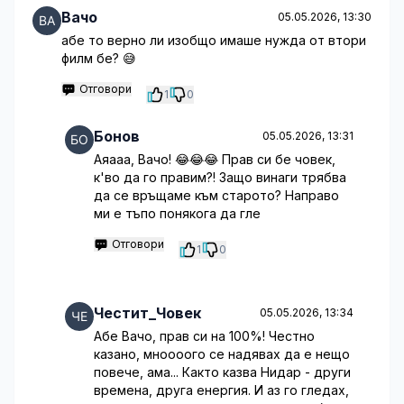
Вачо
05.05.2026, 13:30
абе то верно ли изобщо имаше нужда от втори
филм бе? 😅
Отговори
1
0
Бонов
05.05.2026, 13:31
Аяааа, Вачо! 😂😂😂 Прав си бе човек,
к'во да го правим?! Защо винаги трябва
да се връщаме към старото? Направо
ми е тъпо понякога да гле
Отговори
1
0
Честит_Човек
05.05.2026, 13:34
Абе Вачо, прав си на 100%! Честно
казано, мноооого се надявах да е нещо
повече, ама... Както казва Нидар - други
времена, друга енергия. И аз го гледах,