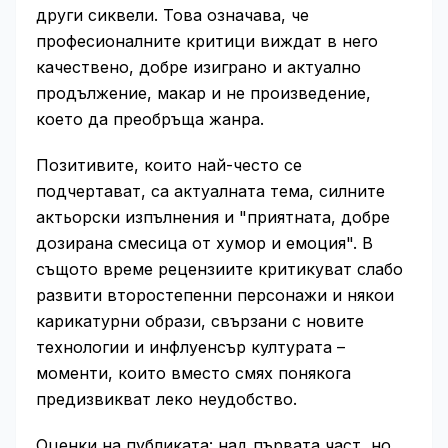
други сиквели. Това означава, че
професионалните критици виждат в него
качествено, добре изиграно и актуално
продължение, макар и не произведение,
което да преобръща жанра.
Позитивите, които най-често се
подчертават, са актуалната тема, силните
актьорски изпълнения и "приятната, добре
дозирана смесица от хумор и емоция". В
същото време рецензиите критикуват слабо
развити второстепенни персонажи и някои
карикатурни образи, свързани с новите
технологии и инфлуенсър културата –
моменти, които вместо смях понякога
предизвикват леко неудобство.
Оценки на публиката: над първата част, но