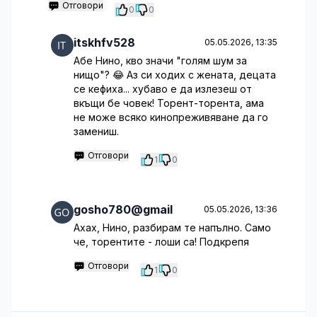
Отговори
0
0
itskhfv528
05.05.2026, 13:35
Абе Нино, кво значи "голям шум за
нищо"? 😂 Аз си ходих с жената, децата
се кефиха... хубаво е да излезеш от
вкъщи бе човек! Торент-торента, ама
не може всяко кинопреживяване да го
замениш.
Отговори
1
0
gosho780@gmail
05.05.2026, 13:36
Ахах, Нино, разбирам те напълно. Само
че, торентите - лоши са! Подкрепя
Отговори
1
0