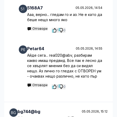
5168A7
05.05.2026, 14:54
Ааа, верно... гледам го и аз. Не е като да
беше нещо много яко
Отговори
1
0
Petar64
05.05.2026, 14:55
Айде сега... real320@abv, разбирам
какво имаш предвид. Все пак е лесно да
се хвърлят мнения без да си видял
нещо. Аз лично го гледах с ОТВОРЕН ум
- очаквах нещо различно, не като пър
Отговори
1
0
bg744@bg
05.05.2026, 15:12