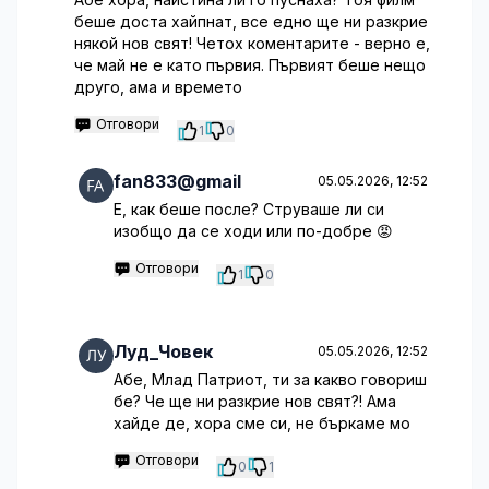
беше доста хайпнат, все едно ще ни разкрие
някой нов свят! Четох коментарите - верно е,
че май не е като първия. Първият беше нещо
друго, ама и времето
Отговори
1
0
fan833@gmail
05.05.2026, 12:52
Е, как беше после? Струваше ли си
изобщо да се ходи или по-добре 😡
Отговори
1
0
Луд_Човек
05.05.2026, 12:52
Абе, Млад Патриот, ти за какво говориш
бе? Че ще ни разкрие нов свят?! Ама
хайде де, хора сме си, не бъркаме мо
Отговори
0
1