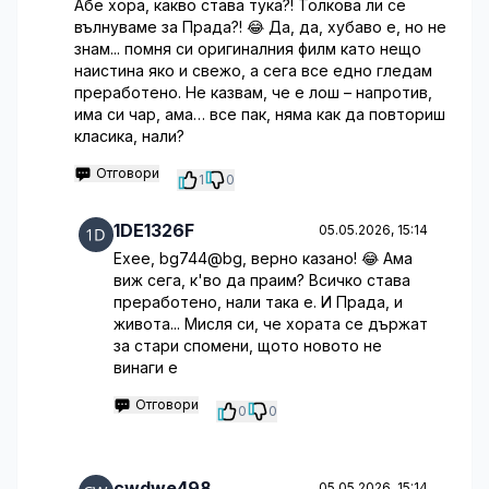
Абе хора, какво става тука?! Толкова ли се
вълнуваме за Прада?! 😂 Да, да, хубаво е, но не
знам... помня си оригиналния филм като нещо
наистина яко и свежо, а сега все едно гледам
преработено. Не казвам, че е лош – напротив,
има си чар, ама… все пак, няма как да повториш
класика, нали?
Отговори
1
0
1DE1326F
05.05.2026, 15:14
Ехее, bg744@bg, верно казано! 😂 Ама
виж сега, к'во да праим? Всичко става
преработено, нали така е. И Прада, и
живота... Мисля си, че хората се държат
за стари спомени, щото новото не
винаги е
Отговори
0
0
cwdwe498
05.05.2026, 15:14