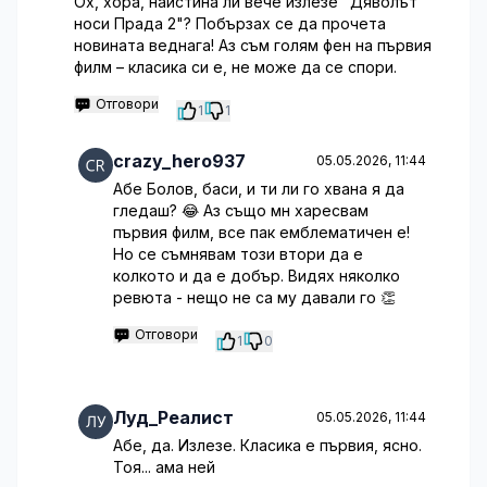
Ох, хора, наистина ли вече излезе "Дяволът
носи Прада 2"? Побързах се да прочета
новината веднага! Аз съм голям фен на първия
филм – класика си е, не може да се спори.
Отговори
1
1
crazy_hero937
05.05.2026, 11:44
Абе Болов, баси, и ти ли го хвана я да
гледаш? 😂 Аз също мн харесвам
първия филм, все пак емблематичен е!
Но се съмнявам този втори да е
колкото и да е добър. Видях няколко
ревюта - нещо не са му давали го 👏
Отговори
1
0
Луд_Реалист
05.05.2026, 11:44
Абе, да. Излезе. Класика е първия, ясно.
Тоя... ама ней