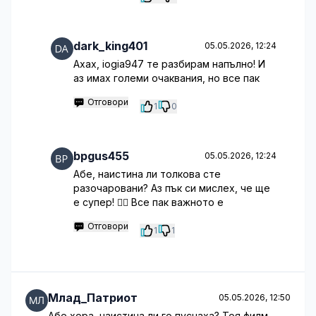
dark_king401
05.05.2026, 12:24
Ахах, iogia947 те разбирам напълно! И
аз имах големи очаквания, но все пак
Отговори
1
0
bpgus455
05.05.2026, 12:24
Абе, наистина ли толкова сте
разочаровани? Аз пък си мислех, че ще
е супер! 🤷‍♀️ Все пак важното е
Отговори
1
1
Млад_Патриот
05.05.2026, 12:50
Абе хора, наистина ли го пуснаха? Тоя филм