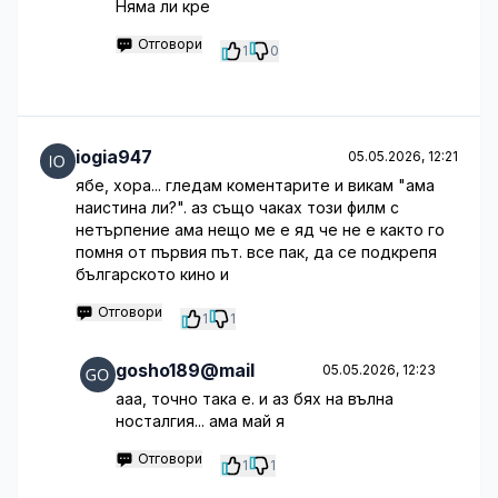
Няма ли кре
Отговори
1
0
iogia947
05.05.2026, 12:21
ябе, хора... гледам коментарите и викам "ама
наистина ли?". аз също чаках този филм с
нетърпение ама нещо ме е яд че не е както го
помня от първия път. все пак, да се подкрепя
българското кино и
Отговори
1
1
gosho189@mail
05.05.2026, 12:23
ааа, точно така е. и аз бях на вълна
носталгия... ама май я
Отговори
1
1