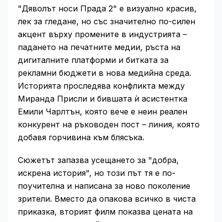
"Дяволът носи Прада 2" е визуално красив,
лек за гледане, но със значително по-силен
акцент върху промените в индустрията –
падането на печатните медии, ръста на
дигиталните платформи и битката за
рекламни бюджети в нова медийна среда.
Историята проследява конфликта между
Миранда Присли и бившата ѝ асистентка
Емили Чарлтън, която вече е неин реален
конкурент на ръководен пост – линия, която
добавя горчивина към блясъка.
Сюжетът запазва усещането за "добра,
искрена история", но този път тя е по-
поучителна и написана за ново поколение
зрители. Вместо да опакова всичко в чиста
приказка, вторият филм показва цената на