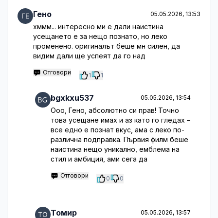
Гено
05.05.2026, 13:53
хммм... интересно ми е дали наистина
усещането е за нещо познато, но леко
променено. оригиналът беше мн силен, да
видим дали ще успеят да го над
Отговори
1
1
bgxkxu537
05.05.2026, 13:54
Ооо, Гено, абсолютно си прав! Точно
това усещане имах и аз като го гледах –
все едно е познат вкус, ама с леко по-
различна подправка. Първия филм беше
наистина нещо уникално, емблема на
стил и амбиция, ами сега да
Отговори
0
0
Томир
05.05.2026, 13:57