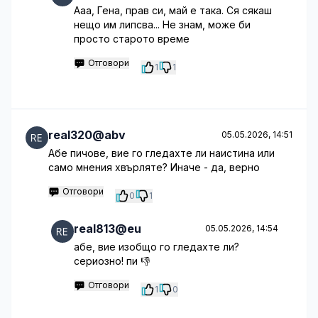
Ааа, Гена, прав си, май е така. Ся сякаш
нещо им липсва... Не знам, може би
просто старото време
Отговори
1
1
real320@abv
05.05.2026, 14:51
Абе пичове, вие го гледахте ли наистина или
само мнения хвърляте? Иначе - да, верно
Отговори
0
1
real813@eu
05.05.2026, 14:54
абе, вие изобщо го гледахте ли?
сериозно! пи 👎
Отговори
1
0