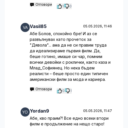
Отговори
1
0
Vasil85
05.05.2026, 11:46
Абе Болов, спокойно бре! И аз се
развълнувах като прочетох за
"Дявола"... ама да не си правим труда
да идеализираме първия филм. Да,
беше готино, имаше си чар, помним
всички девойки с роклички, както каза и
Млад_Софиянец. Но нека бъдем
реалисти – беше просто един типичен
американски филм за мода и кариера.
Отговори
0
1
Yordan9
05.05.2026, 11:47
Абе, кво праим?! Все едно всеки втори
филм е продължение на нещо старо!