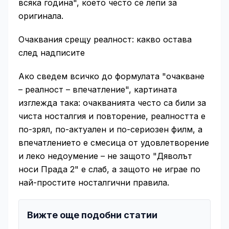
всяка година", което често се лепи за
оригинала.
Очаквания срещу реалност: какво остава
след надписите
Ако сведем всичко до формулата "очакване
– реалност – впечатление", картината
изглежда така: очакванията често са били за
чиста носталгия и повторение, реалността е
по-зрял, по-актуален и по-сериозен филм, а
впечатлението е смесица от удовлетворение
и леко недоумение – не защото "Дяволът
носи Прада 2" е слаб, а защото не играе по
най-простите носталгични правила.
Вижте още подобни статии