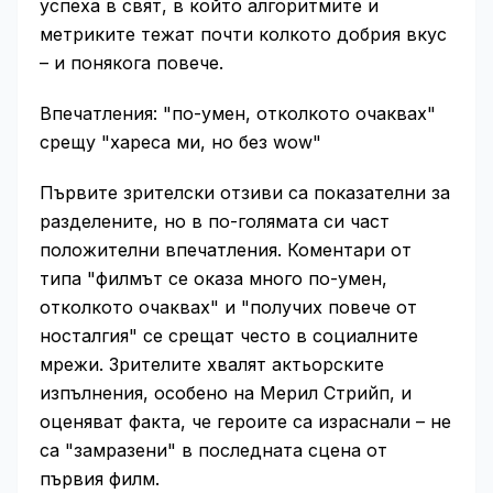
успеха в свят, в който алгоритмите и
метриките тежат почти колкото добрия вкус
– и понякога повече.
Впечатления: "по-умен, отколкото очаквах"
срещу "хареса ми, но без wow"
Първите зрителски отзиви са показателни за
разделените, но в по-голямата си част
положителни впечатления. Коментари от
типа "филмът се оказа много по-умен,
отколкото очаквах" и "получих повече от
носталгия" се срещат често в социалните
мрежи. Зрителите хвалят актьорските
изпълнения, особено на Мерил Стрийп, и
оценяват факта, че героите са израснали – не
са "замразени" в последната сцена от
първия филм.