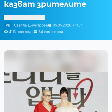
казват зрителите
Изслушай статията
Светла Димитрова
05.05.2026 • 11:34
4113 прегледа
84 коментара