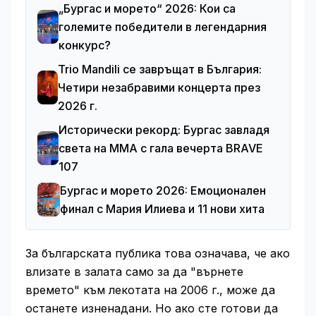
„Бургас и морето“ 2026: Кои са
големите победители в легендарния
конкурс?
Trio Mandili се завръщат в България:
Четири незабравими концерта през
2026 г.
Исторически рекорд: Бургас завладя
света на ММА с гала вечерта BRAVE
107
Бургас и морето 2026: Емоционален
финал с Мария Илиева и 11 нови хита
За българската публика това означава, че ако
влизате в залата само за да "върнете
времето" към лекотата на 2006 г., може да
останете изненадани. Но ако сте готови да