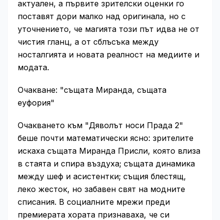
актуален, а първите зрителски оценки го
поставят дори малко над оригинала, но с
уточнението, че магията този път идва не от
чистия гланц, а от сблъсъка между
носталгията и новата реалност на медиите и
модата.
Очакване: "същата Миранда, същата
еуфория"
Очакването към "Дяволът носи Прада 2"
беше почти математически ясно: зрителите
искаха същата Миранда Присли, която влиза
в стаята и спира въздуха; същата динамика
между шеф и асистентки; същия блестящ,
леко жесток, но забавен свят на модните
списания. В социалните мрежи преди
премиерата хората признаваха, че си