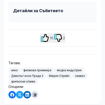
Детайли за Събитието
16
2
Тагове:
кино
филмова премиера
модна индустрия
Дяволът носи Прада 2
Мерил Стрийп
сиквел
зрителски отзиви
Сподели: