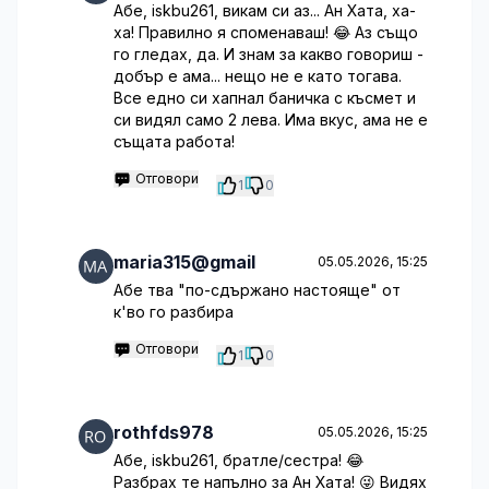
Абе, iskbu261, викам си аз... Ан Хата, ха-
ха! Правилно я споменаваш! 😂 Аз също
го гледах, да. И знам за какво говориш -
добър е ама... нещо не е като тогава.
Все едно си хапнал баничка с късмет и
си видял само 2 лева. Има вкус, ама не е
същата работа!
Отговори
1
0
maria315@gmail
05.05.2026, 15:25
Абе тва "по-сдържано настояще" от
к'во го разбира
Отговори
1
0
rothfds978
05.05.2026, 15:25
Абе, iskbu261, братле/сестра! 😂
Разбрах те напълно за Ан Хата! 😜 Видях