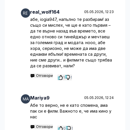
real_wolf164
05.05.2026, 12:23
абе, iogia947, напълно те разбирам! аз
също си мислех, че ще е като първия –
да те върне назад във времето, все
едно отново си тинейджър и мечтаеш
за големия град и модата. нооо, абе
хора, сериозно, не може да има две
еднакви ябълки! времената са други,
ние сме други... и филмите също трябва
да се развиват, нали?
Отговори
1
1
Mariya9
05.05.2026, 12:24
Абе то верно, не е като спомена, ама
пак си е филм. Важното е, че има кино у
нас
Отговори
0
1