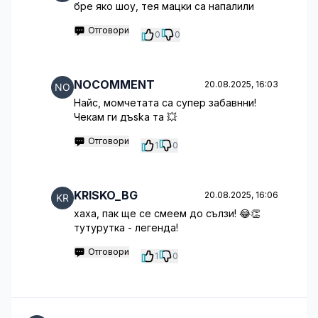
бре яко шоу, тея мацки са напалили
Отговори
0
0
NOCOMMENT
20.08.2025, 16:03
Найс, момчетата са супер забавнни!
Чекам ги дъska та 💥
Отговори
1
0
KRISKO_BG
20.08.2025, 16:06
хаха, пак ще се смеем до сълзи! 😂👏
тутурутка - легенда!
Отговори
1
0