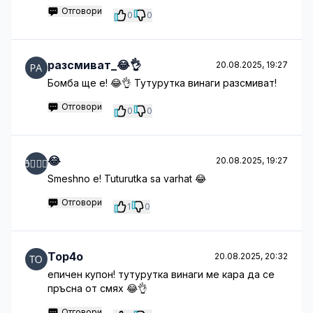
Отговори
0
0
разсмиват_😂👌
20.08.2025, 19:27
Бомба ще е! 😂👌 Тутурутка винаги разсмиват!
Отговори
0
0
😂
20.08.2025, 19:27
Smeshno e! Tuturutka sa varhat 😂
Отговори
1
0
Top4o
20.08.2025, 20:32
епичен купон! тутурутка винаги ме кара да се
пръсна от смях 😂👌
Отговори