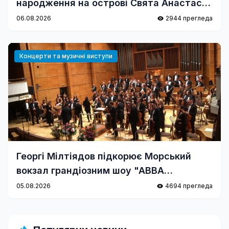
народження на острові Свята Анастасія
виставкою та концертом
06.08.2026
2944 прегледа
Концерти та музичні виступи
Георгі Мілтіядов підкорює Морський
вокзал грандіозним шоу "ABBA
Symphonie"
05.08.2026
4694 прегледа