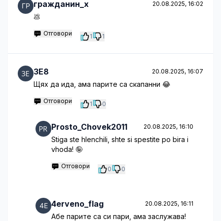
гражданин_х
20.08.2025, 16:02
💩
Отговори
1
1
3E8
20.08.2025, 16:07
Щях да ида, ама парите са скапанни 😂
Отговори
1
0
Prosto_Chovek2011
20.08.2025, 16:10
Stiga ste hlenchili, shte si spestite po bira i
vhoda! 🤪
Отговори
0
0
4erveno_flag
20.08.2025, 16:11
Абе парите са си пари, ама заслужава!