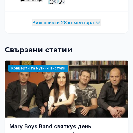
0
0
Виж всички 28 коментара
Свързани статии
Концерти та музичні виступи
Mary Boys Band святкує день