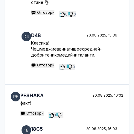
стане 👌
Отговори
0
0
D4B
20.08.2025, 15:36
Класика!
Чешмеджиеввинагищеесреднай-
добритеникомедийниталанти.
Отговори
1
0
PESHAKA
20.08.2025, 16:02
факт!
Отговори
1
1
18C5
20.08.2025, 16:03