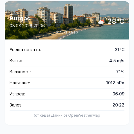
Burgas
28°C
08.08.2026 20:06
Кілька Хмар
Усеща се като:
31°C
Вятър:
4.5 m/s
Влажност:
71%
Налягане:
1012 hPa
Изгрев:
06:09
Залез:
20:22
(от кеша) Данни от OpenWeatherMap