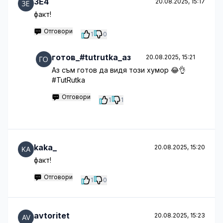
3E4
20.08.2025, 15:17
факт!
Отговори
1
0
готов_#tutrutka_аз
20.08.2025, 15:21
Аз съм готов да видя този хумор 😂👌
#TutRutka
Отговори
1
1
kaka_
20.08.2025, 15:20
факт!
Отговори
1
0
avtoritet
20.08.2025, 15:23