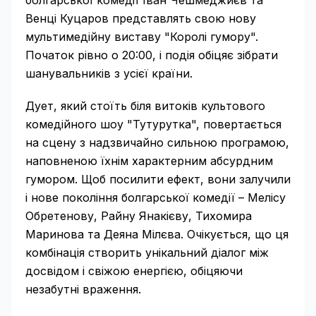
болгарської комедії Іван Чешмеджиєв та
Венці Куцаров представлять свою нову
мультимедійну виставу "Королі гумору".
Початок рівно о 20:00, і подія обіцяє зібрати
шанувальників з усієї країни.
Дует, який стоїть біля витоків культового
комедійного шоу "Тутурутка", повертається
на сцену з надзвичайно сильною програмою,
наповненою їхнім характерним абсурдним
гумором. Щоб посилити ефект, вони залучили
і нове покоління болгарської комедії – Мелісу
Обретенову, Райну Янакієву, Тихомира
Маринова та Деяна Мілєва. Очікується, що ця
комбінація створить унікальний діалог між
досвідом і свіжою енергією, обіцяючи
незабутні враження.