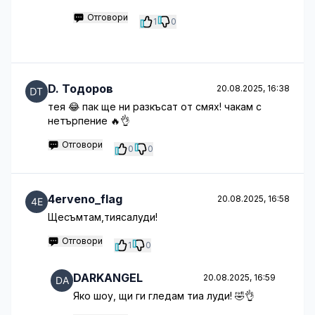
Отговори
1
0
D. Тодоров
20.08.2025, 16:38
тея 😂 пак ще ни разкъсат от смях! чакам с
нетърпение 🔥👌
Отговори
0
0
4erveno_flag
20.08.2025, 16:58
Щесъмтам,тиясалуди!
Отговори
1
0
DARKANGEL
20.08.2025, 16:59
Яко шоу, щи ги гледам тиа луди! 🤣👌