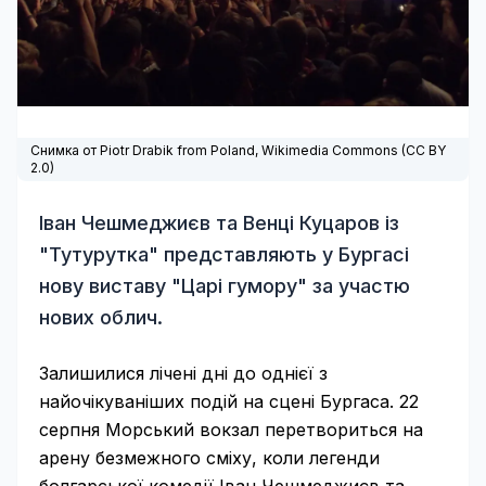
Снимка от Piotr Drabik from Poland,
Wikimedia Commons
(
CC BY
2.0
)
Іван Чешмеджиєв та Венці Куцаров із
"Тутурутка" представляють у Бургасі
нову виставу "Царі гумору" за участю
нових облич.
Залишилися лічені дні до однієї з
найочікуваніших подій на сцені Бургаса. 22
серпня Морський вокзал перетвориться на
арену безмежного сміху, коли легенди