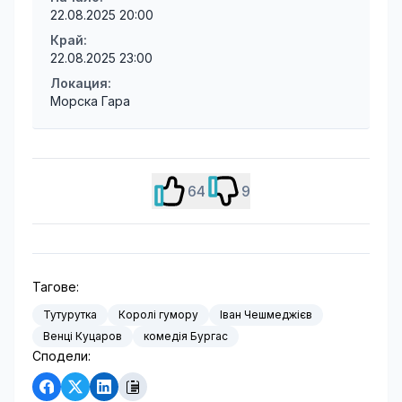
22.08.2025 20:00
Край:
22.08.2025 23:00
Локация:
Морска Гара
64
9
Тагове:
Тутурутка
Королі гумору
Іван Чешмеджієв
Венці Куцаров
комедія Бургас
Сподели: