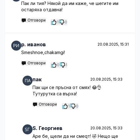
Пак ли тия? Някой да им каже, че шегите им
остаряха отдавна!
Отговори
1
0
p. иванов
20.08.2025, 15:31
Smeshnoe,chakamgi!
Отговори
0
1
пак
20.08.2025, 15:33
Пак щи се пръсна от смях! 😂👌
Тутурутка са върха!
Отговори
1
0
S. Георгиев
20.08.2025, 15:33
Аре бе, щели да ни смеqт! 🤣 Нещо ще