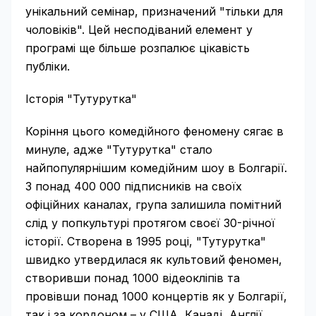
унікальний семінар, призначений "тільки для
чоловіків". Цей несподіваний елемент у
програмі ще більше розпалює цікавість
публіки.
Історія "Тутурутка"
Коріння цього комедійного феномену сягає в
минуле, адже "Тутурутка" стало
найпопулярнішим комедійним шоу в Болгарії.
З понад 400 000 підписників на своїх
офіційних каналах, група залишила помітний
слід у попкультурі протягом своєї 30-річної
історії. Створена в 1995 році, "Тутурутка"
швидко утвердилася як культовий феномен,
створивши понад 1000 відеокліпів та
провівши понад 1000 концертів як у Болгарії,
так і за кордоном – у США, Канаді, Англії,