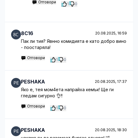
Отговори
1
0
8C16
20.08.2025, 16:59
Пак ли тия? Явнно комидията е като добро вино
- поостаряла!
Отговори
1
0
PESHAKA
20.08.2025, 17:37
Яко е, тея мом4ета напрайха кемък! Ще ги
гледам сигурно 👌!!
Отговори
1
0
PESHAKA
20.08.2025, 18:30
чакаме ги да разсмеат бургас отново! 🤣