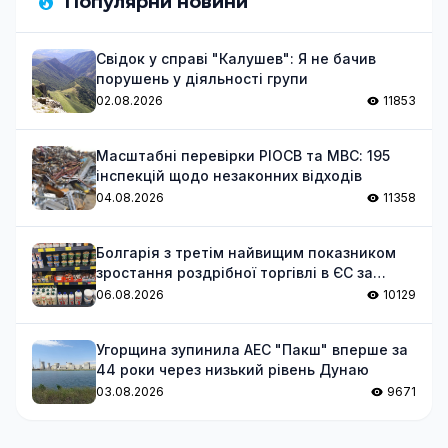
Популярни новини
Свідок у справі "Калушев": Я не бачив
порушень у діяльності групи
02.08.2026
11853
Масштабні перевірки РІОСВ та МВС: 195
інспекцій щодо незаконних відходів
04.08.2026
11358
Болгарія з третім найвищим показником
зростання роздрібної торгівлі в ЄС за
червень
06.08.2026
10129
Угорщина зупинила АЕС "Пакш" вперше за
44 роки через низький рівень Дунаю
03.08.2026
9671