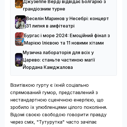
Джузеппе Верді відвідає Болгарію з
грандіозним турне
Веселін Маринов у Несебрі: концерт
31 липня в амфітеатрі
Бургас і море 2024: Емоційний фінал з
Марією Ілієвою та 11 новими хітами
Музична лабораторія для всіх у
Царево: станьте частиною магії
Йордана Камджалова
Візитівкою гурту є їхній соціально
спрямований гумор, представлений з
нестандартною сценічною енергією, що
зробило їх улюбленцями цілого покоління.
Відомі своєю свободою говорити правду
через сміх, "Тутурутка" часто зачіпає