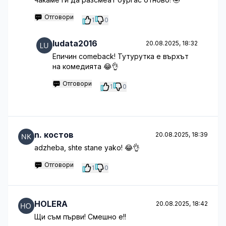
Отговори
1
0
ludata2016
20.08.2025, 18:32
Епичин comeback! Тутурутка е върхът
на комедията 😂👌
Отговори
1
0
n. костов
20.08.2025, 18:39
adzheba, shte stane yako! 😂👌
Отговори
1
0
HOLERA
20.08.2025, 18:42
Щи съм първи! Смешно е!!