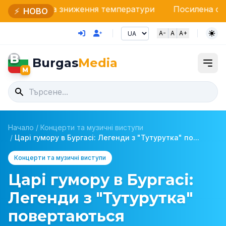
та зниження температури
Посилена охорона болгарс
⚡
НОВО
A-
A
A+
B
Burgas
Media
M
Начало
/
Концерти та музичні виступи
/
Царі гумору в Бургасі: Легенди з "Тутурутка" по...
Концерти та музичні виступи
Царі гумору в Бургасі:
Легенди з "Тутурутка"
повертаються