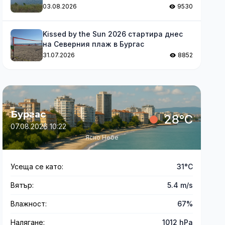
03.08.2026
9530
Kissed by the Sun 2026 стартира днес
на Северния плаж в Бургас
31.07.2026
8852
Бургас
28°C
07.08.2026 10:22
Ясно Небе
Усеща се като:
31°C
Вятър:
5.4 m/s
Влажност:
67%
Налягане:
1012 hPa