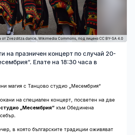
 от Zvezditza.dance,
Wikimedia Commons
, под лиценз CC BY-SA 4.0
и на празничен концерт по случай 20-
ембрия“. Елате на 18:30 часа в
дини магия с Танцово студио „Месембрия“
окани на специален концерт, посветен на две
 студио „Месембрия“
към Обединена
себър.
ечер, в която българските традиции оживяват