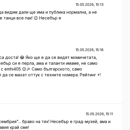
15.05.2026, 15:13
 да видим дали ще има и публика нормална, а не
е танци все пак! 😉 Несебър е
15.05.2026, 15:16
са доста! 😂 Яко ще е да се видят момичетата,
ебър си е перла, ама и таланти имаме, не само
с emhi405 😉🎉 Само българското, само
л да се махат оттук с техните номера. Рейтинг +!
15.05.2026, 15:11
сембрия"... браво на тях! Несебър е град-музей, ама и
авия край сме!