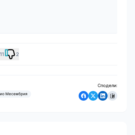
11
2
Сподели:
дио Месембрия