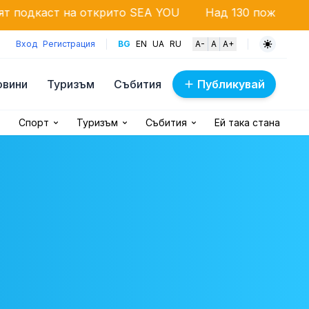
на открито SEA YOU
Над 130 пожара за денонощие
Вход
Регистрация
BG
EN
UA
RU
A-
A
A+
овини
Туризъм
Събития
Публикувай
Спорт
Туризъм
Събития
Ей така стана