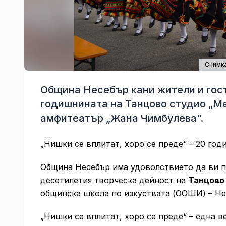
Снимка
Община Несебър кани жители и гост
годишнината на Танцово студио „Мес
амфитеатър „Жана Чимбулева“.
„Нишки се вплитат, хоро се преде“ – 20 го
Община Несебър има удоволствието да ви п
десетилетия творческа дейност на
Танцово
общинска школа по изкуствата (ООШИ) – Не
„Нишки се вплитат, хоро се преде“ – една в