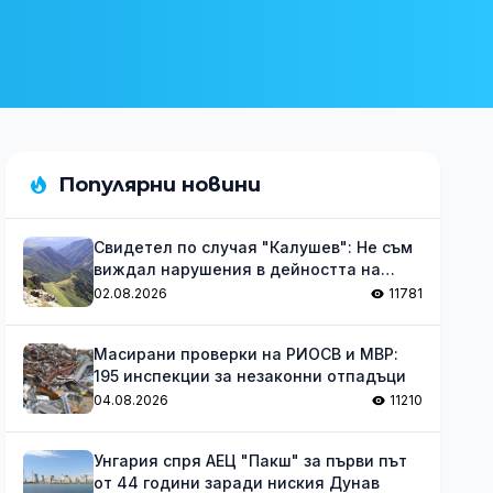
Популярни новини
Свидетел по случая "Калушев": Не съм
виждал нарушения в дейността на
групата
02.08.2026
11781
Масирани проверки на РИОСВ и МВР:
195 инспекции за незаконни отпадъци
04.08.2026
11210
Унгария спря АЕЦ "Пакш" за първи път
от 44 години заради ниския Дунав