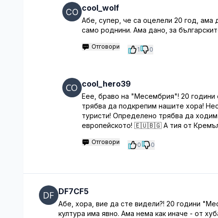
cool_wolf
Абе, супер, че са оцелели 20 год, ама
само роднини. Ама дано, за българскит
Отговори
1
0
cool_hero39
Еее, браво на "Месембрия"! 20 години 
трябва да подкрепим нашите хора! Нес
туристи! Определено трябва да ходим 
европейското! 🇪🇺🇧🇬 А тия от Кремъ
Отговори
0
0
DF7CF5
Абе, хора, вие да сте видели?! 20 години "Ме
култура има явно. Ама нема как иначе - от хуб