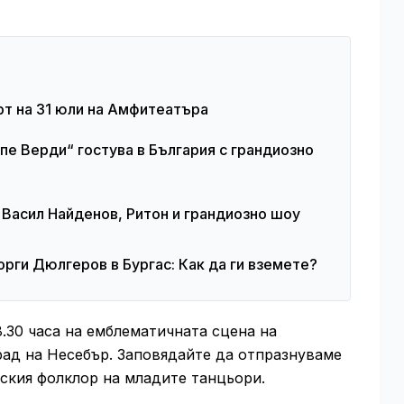
рт на 31 юли на Амфитеатъра
е Верди“ гостува в България с грандиозно
 Васил Найденов, Ритон и грандиозно шоу
орги Дюлгеров в Бургас: Как да ги вземете?
8.30 часа на емблематичната сцена на
рад на Несебър. Заповядайте да отпразнуваме
рския фолклор на младите танцьори.