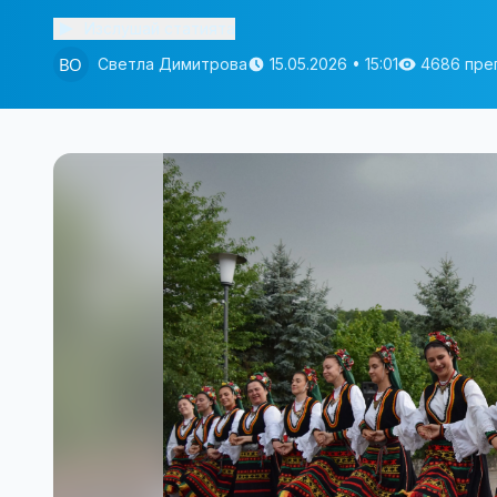
Изслушай статията
Светла Димитрова
15.05.2026 • 15:01
4686 пре