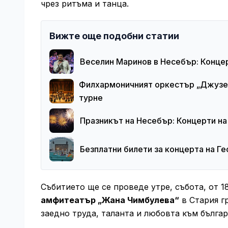
чрез ритъма и танца.
Вижте още подобни статии
Веселин Маринов в Несебър: Конце
Филхармоничният оркестър „Джузеп
турне
Празникът на Несебър: Концерти на
Безплатни билети за концерта на Ге
Събитието ще се проведе утре, събота, от 1
амфитеатър „Жана Чимбулева“
в Стария г
заедно труда, таланта и любовта към бълга