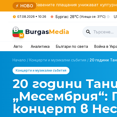
 Забавените плащания унижават културните дейци
⚡
НОВО
Бургас: 28°C
U
07.08.2026 • 10:26
(Усеща се: 31°C)
B
Burgas
Media
M
Авто
Аналитика
Българи по света
Война в Укр
Начало
/
Концерти и музикални събития
/
20 години Тан
Концерти и музикални събития
20 години Тан
„Месембрия“: 
концерт в Не