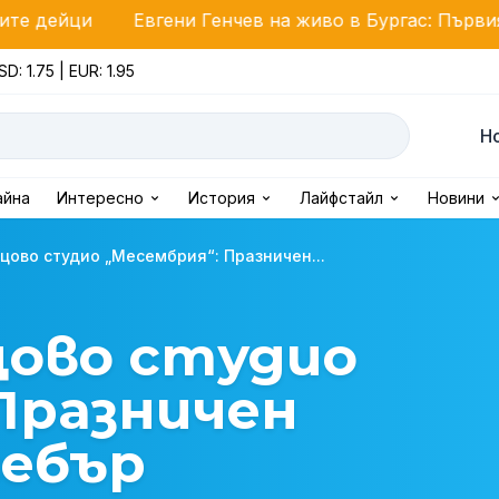
Евгени Генчев на живо в Бургас: Първият подкаст 
SD: 1.75 | EUR: 1.95
Н
айна
Интересно
История
Лайфстайл
Новини
цово студио „Месембрия“: Празничен...
цово студио
Празничен
себър