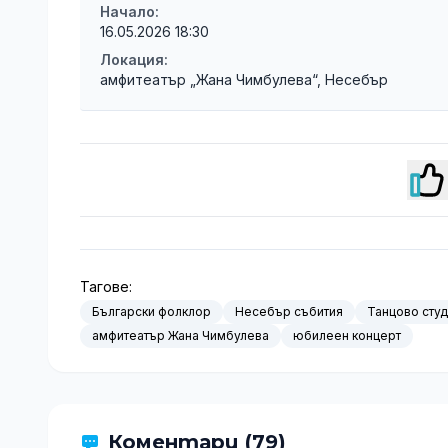
Начало:
16.05.2026 18:30
Локация:
амфитеатър „Жана Чимбулева“, Несебър
Тагове:
Български фолклор
Несебър събития
Танцово сту
амфитеатър Жана Чимбулева
юбилеен концерт
Коментари (79)