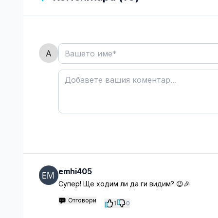
emhi405
Супер! Ще ходим ли да ги видим? 😉🎉
Отговори
1
0