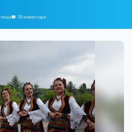
гледа
79 коментара