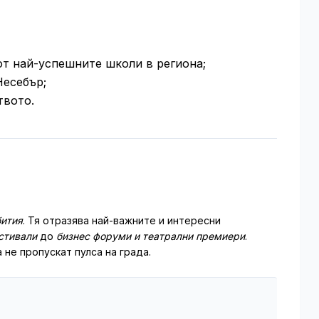
от най-успешните школи в региона;
Несебър;
твото.
ития
. Тя отразява най-важните и интересни
стивали
до
бизнес форуми и театрални премиери
.
 не пропускат пулса на града.