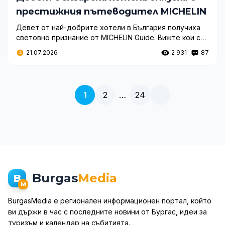
престижния пътеводител MICHELIN
Девет от най-добрите хотели в България получиха
световно признание от MICHELIN Guide. Вижте кои са
отличените обекти с MICHELIN Key и как те променят
21.07.2026
2 931
87
туризма ни.
1
2
…
24
Burgas
Media
B
M
BurgasMedia е регионален информационен портал, който
ви държи в час с последните новини от Бургас, идеи за
туризъм и календар на събитията.