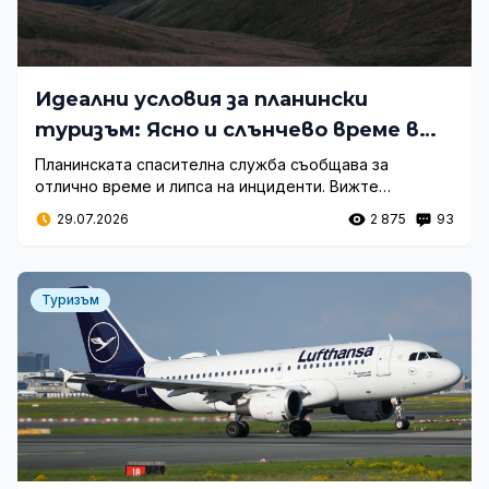
Идеални условия за планински
туризъм: Ясно и слънчево време в
планините
Планинската спасителна служба съобщава за
отлично време и липса на инциденти. Вижте
актуалните температури и прогнозата за
29.07.2026
2 875
93
планинските райони днес.
Туризъм