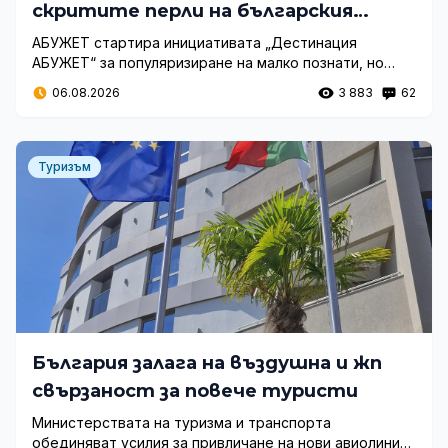
скритите перли на българския
туризъм
АБУЖЕТ стартира инициативата „Дестинация
АБУЖЕТ“ за популяризиране на малко познати, но
магични кътчета в България. Вижте кои са новите
06.08.2026
3 883
62
туристически съкровища.
Туризъм
България залага на въздушна и жп
свързаност за повече туристи
Министерствата на туризма и транспорта
обединяват усилия за привличане на нови авиолинии,