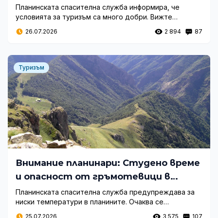
времето
Планинската спасителна служба информира, че
условията за туризъм са много добри. Вижте
актуалните температури, състоянието на лифтовете
26.07.2026
2 894
87
и подробности за спасителна акция.
Туризъм
Внимание планинари: Студено време
и опасност от гръмотевици в
планините
Планинската спасителна служба предупреждава за
ниски температури в планините. Очаква се
променлива облачност и краткотрайни валежи с
25.07.2026
3 575
107