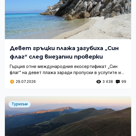
Девет гръцки плажа загубиха „Син
флаг“ след внезапни проверки
Гърция отне международния екосертификат „Син
флаг“ на девет плажа заради пропуски в услугите и
безопасността. Вижте кои са причините и какви са
29.07.2026
3 438
99
новите мерки.
Туризъм