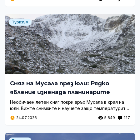
гръмотевици следобед.
Туризъм
Сняг на Мусала през юли: Рядко
явление изненада планинарите
Необичаен летен сняг покри връх Мусала в края на
юли. Вижте снимките и научете защо температурите
рязко паднаха в най-високите части на Рила.
24.07.2026
5 849
127