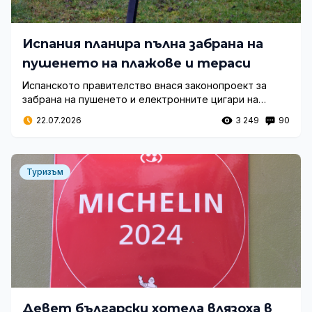
Испания планира пълна забрана на
пушенето на плажове и тераси
Испанското правителство внася законопроект за
забрана на пушенето и електронните цигари на
обществени места, включително плажове, тераси и
22.07.2026
3 249
90
кампуси. Вижте подробностите.
Туризъм
Девет български хотела влязоха в