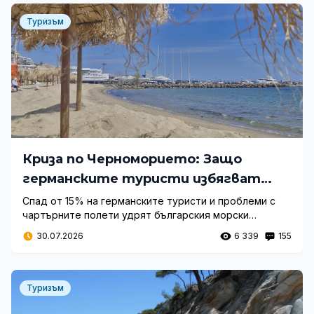
Туризъм
Криза по Черноморието: Защо
германските туристи избягват
България?
Спад от 15% на германските туристи и проблеми с
чартърните полети удрят българския морски
туризъм. Научете кои са причините и как се променя
30.07.2026
6 339
155
пазарът.
Туризъм