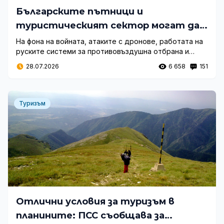
Българските пътници и
туристическият сектор могат да
се сблъскат с нови затруднения при
На фона на войната, атаките с дронове, работата на
руските системи за противовъздушна отбрана и
планирането на пътувания,
периодичните ограничения на летищата въпросът за
свързани с Русия.
28.07.2026
6 658
151
безопасността на полетите към руското
направление отново излиза на преден план.
Туризъм
Отлични условия за туризъм в
планините: ПСС съобщава за