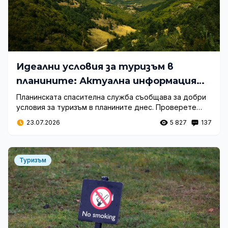
Идеални условия за туризъм в
планините: Актуална информация
от ПСС
Планинската спасителна служба съобщава за добри
условия за туризъм в планините днес. Проверете
прогнозата за времето, температурите и
23.07.2026
5 827
137
състоянието на пътеките преди излет.
Туризъм