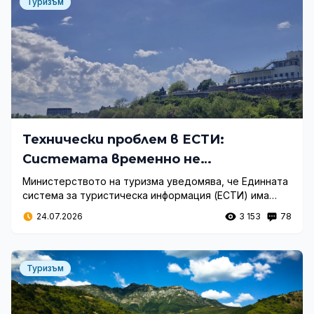
Туризъм
Технически проблем в ЕСТИ:
Системата временно не
функционира
Министерството на туризма уведомява, че Единната
система за туристическа информация (ЕСТИ) има
технически срив. Екипи работят по възстановяването
24.07.2026
3 153
78
ѝ.
Туризъм