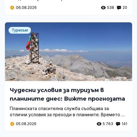
модернизация на влаковете и създаване на фонд за
06.08.2026
538
20
реклама на България.
Туризъм
Чудесни условия за туризъм в
планините днес: Вижте прогнозата
Планинската спасителна служба съобщава за
отлични условия за преходи в планините. Времето е
ясно, съоръженията работят, а инциденти не са
05.08.2026
5 763
141
регистрирани.