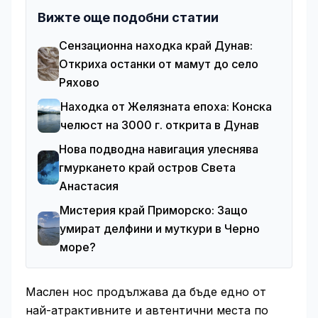
Вижте още подобни статии
Сензационна находка край Дунав:
Откриха останки от мамут до село
Ряхово
Находка от Желязната епоха: Конска
челюст на 3000 г. открита в Дунав
Нова подводна навигация улеснява
гмуркането край остров Света
Анастасия
Мистерия край Приморско: Защо
умират делфини и муткури в Черно
море?
Маслен нос продължава да бъде едно от
най-атрактивните и автентични места по