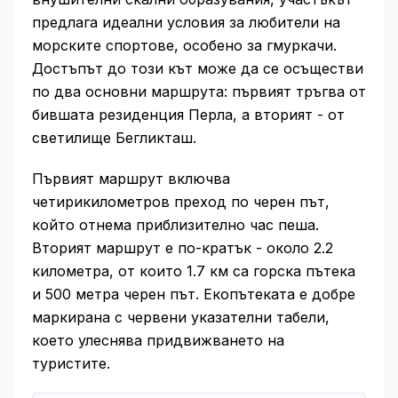
предлага идеални условия за любители на
морските спортове, особено за гмуркачи.
Достъпът до този кът може да се осъществи
по два основни маршрута: първият тръгва от
бившата резиденция Перла, а вторият - от
светилище Бегликташ.
Първият маршрут включва
четирикилометров преход по черен път,
който отнема приблизително час пеша.
Вторият маршрут е по-кратък - около 2.2
километра, от които 1.7 км са горска пътека
и 500 метра черен път. Екопътеката е добре
маркирана с червени указателни табели,
което улеснява придвижването на
туристите.