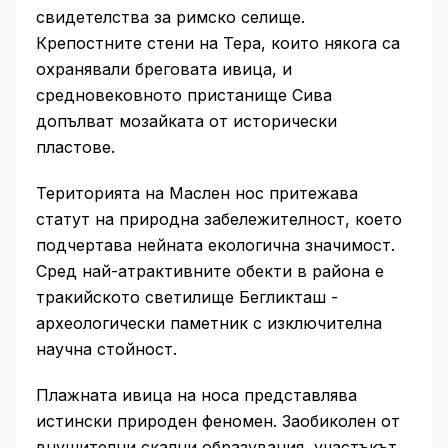
свидетелства за римско селище.
Крепостните стени на Тера, които някога са
охранявали бреговата ивица, и
средновековното пристанище Сива
допълват мозайката от исторически
пластове.
Територията на Маслен нос притежава
статут на природна забележителност, което
подчертава нейната екологична значимост.
Сред най-атрактивните обекти в района е
тракийското светилище Бегликташ -
археологически паметник с изключителна
научна стойност.
Плажната ивица на носа представлява
истински природен феномен. Заобиколен от
внушителни скални образувания, участъкът