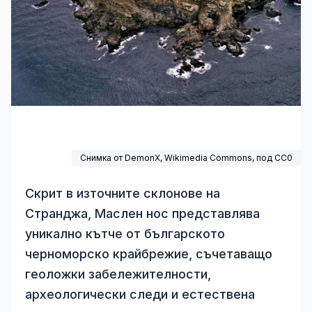
Снимка от DemonX,
Wikimedia Commons
, под
CC0
Скрит в източните склонове на
Странджа, Маслен нос представлява
уникално кътче от българското
черноморско крайбрежие, съчетаващо
геоложки забележителности,
археологически следи и естествена