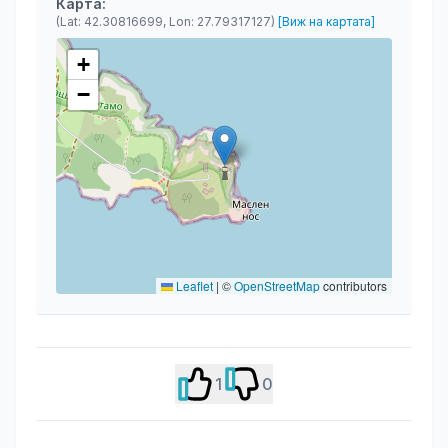
Карта:
(Lat: 42.30816699, Lon: 27.79317127)
[Виж на картата]
+
−
Leaflet
|
©
OpenStreetMap
contributors
1
0