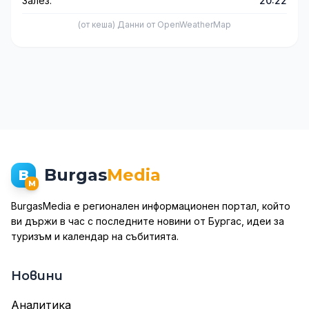
Залез:
20:22
(от кеша) Данни от OpenWeatherMap
Burgas
Media
B
M
BurgasMedia е регионален информационен портал, който
ви държи в час с последните новини от Бургас, идеи за
туризъм и календар на събитията.
Новини
Аналитика