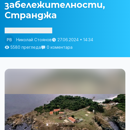
забележителности,
Странджа
Изслушай статията
Николай Стоянов
27.06.2024 • 14:34
5580 прегледа
0 коментара