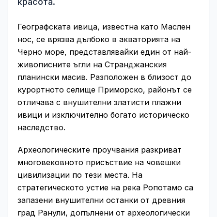
красота.
Географската ивица, известна като Маслен
нос, се врязва дълбоко в акваторията на
Черно море, представлявайки един от най-
живописните ъгли на Странджанския
планински масив. Разположен в близост до
курортното селище Приморско, районът се
отличава с внушителни златисти плажни
ивици и изключително богато историческо
наследство.
Археологическите проучвания разкриват
многовековното присъствие на човешки
цивилизации по тези места. На
стратегическото устие на река Ропотамо са
запазени внушителни останки от древния
град Ранули, допълнени от археологически