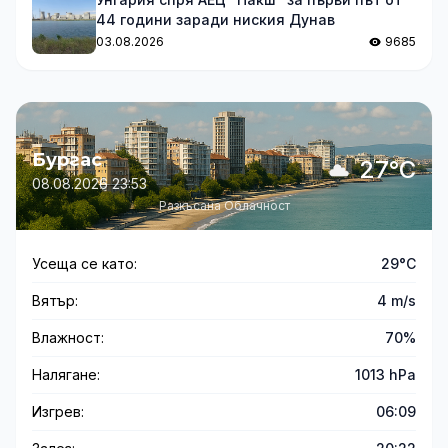
44 години заради ниския Дунав
03.08.2026
9685
Бургас
27°C
08.08.2026 23:53
Разкъсана Облачност
Усеща се като:
29°C
Вятър:
4 m/s
Влажност:
70%
Налягане:
1013 hPa
Изгрев:
06:09