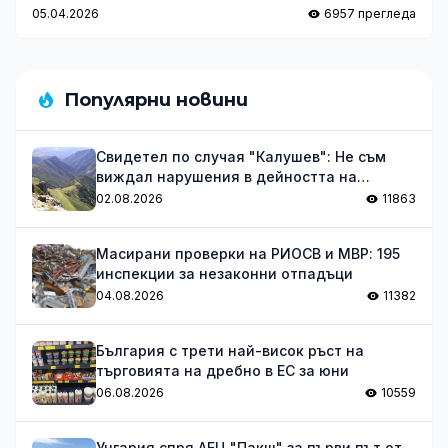
за превенция
05.04.2026
6957 прегледа
Популярни новини
Свидетел по случая "Калушев": Не съм
виждал нарушения в дейността на
групата
02.08.2026
11863
Масирани проверки на РИОСВ и МВР: 195
инспекции за незаконни отпадъци
04.08.2026
11382
България с трети най-висок ръст на
търговията на дребно в ЕС за юни
06.08.2026
10559
Унгария спря АЕЦ "Пакш" за първи път от