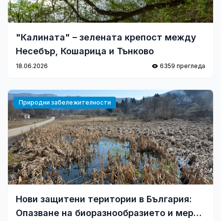
"Калината" – зелената крепост между
Несебър, Кошарица и Тънково
18.06.2026
6359 прегледа
Природни забележителности
Нови защитени територии в България:
Опазване на биоразнообразието и мерки