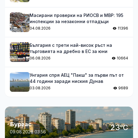
Масирани проверки на РИОСВ и МВР: 195
инспекции за незаконни отпадъци
04.08.2026
11396
България с трети най-висок ръст на
търговията на дребно в ЕС за юни
06.08.2026
10664
Унгария спря АЕЦ "Пакш" за първи път от
44 години заради ниския Дунав
03.08.2026
9689
Бургас
23°C
09.08.2026 03:56