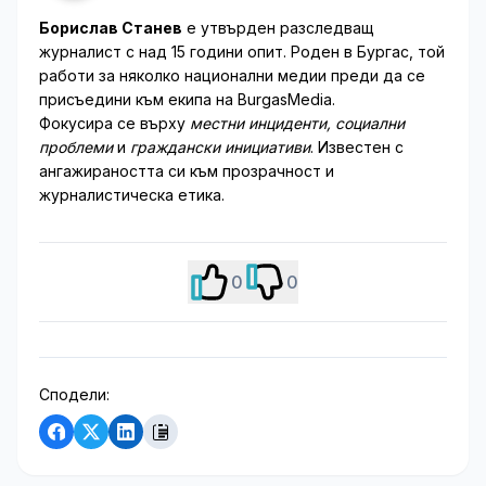
Борислав Станев
е утвърден разследващ
журналист с над 15 години опит. Роден в Бургас, той
работи за няколко национални медии преди да се
присъедини към екипа на BurgasMedia.
Фокусира се върху
местни инциденти, социални
проблеми
и
граждански инициативи
. Известен с
ангажираността си към прозрачност и
журналистическа етика.
0
0
Сподели: