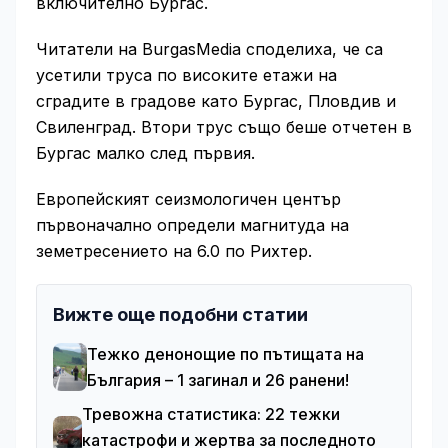
включително Бургас.
Читатели на BurgasMedia споделиха, че са
усетили труса по високите етажи на
сградите в градове като Бургас, Пловдив и
Свиленград. Втори трус също беше отчетен в
Бургас малко след първия.
Европейският сеизмологичен център
първоначално определи магнитуда на
земетресението на 6.0 по Рихтер.
Вижте още подобни статии
Тежко денонощие по пътищата на
България – 1 загинал и 26 ранени!
Тревожна статистика: 22 тежки
катастрофи и жертва за последното