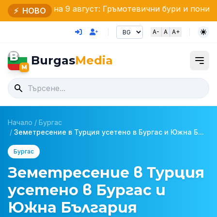
мето на 9 август: Гръмотевични бури и понижение на
⚡
НОВО
A-
A
A+
B
Burgas
Media
M
Начало
/
Бургас
/
Земетресение в Турция усетено в Бургас и Южна Б...
Бургас
Земетресение в Турция
усетено в Бургас и
Южна България