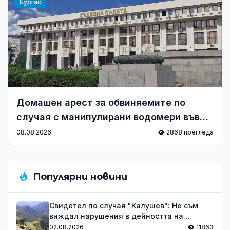
Бургас
Домашен арест за обвиняемите по
случая с манипулирани водомери във
ВиК-Бургас
08.08.2026
2868 прегледа
Популярни новини
Свидетел по случая "Калушев": Не съм
виждал нарушения в дейността на
групата
02.08.2026
11863