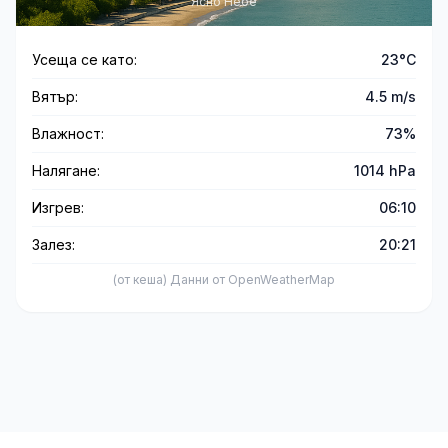
Ясно Небе
Усеща се като:
23°C
Вятър:
4.5 m/s
Влажност:
73%
Налягане:
1014 hPa
Изгрев:
06:10
Залез:
20:21
(от кеша) Данни от OpenWeatherMap