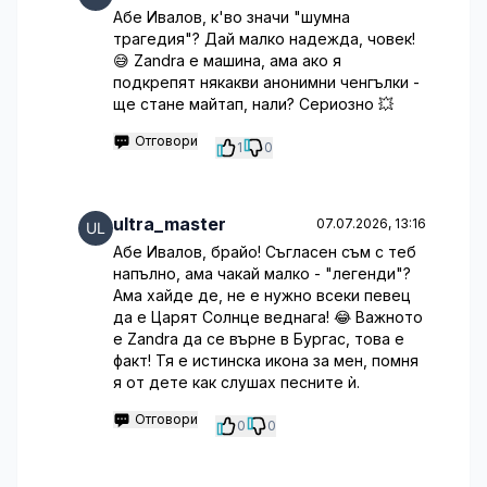
Абе Ивалов, к'во значи "шумна
трагедия"? Дай малко надежда, човек!
😅 Zandra е машина, ама ако я
подкрепят някакви анонимни ченгълки -
ще стане майтап, нали? Сериозно 💥
Отговори
1
0
ultra_master
07.07.2026, 13:16
Абе Ивалов, брайо! Съгласен съм с теб
напълно, ама чакай малко - "легенди"?
Ама хайде де, не е нужно всеки певец
да е Царят Солнце веднага! 😂 Важното
е Zandra да се върне в Бургас, това е
факт! Тя е истинска икона за мен, помня
я от дете как слушах песните ѝ.
Отговори
0
0