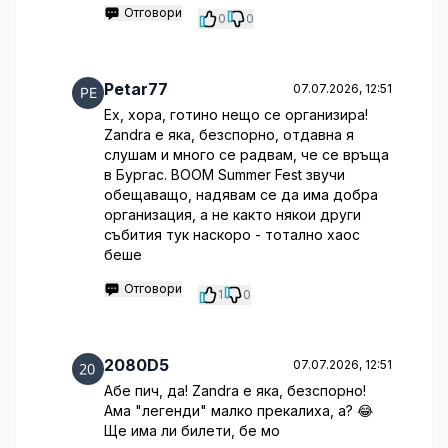
Отговори
0
0
Petar77
07.07.2026, 12:51
Ех, хора, готино нещо се организира!
Zandra е яка, безспорно, отдавна я
слушам и много се радвам, че се връща
в Бургас. BOOM Summer Fest звучи
обещаващо, надявам се да има добра
организация, а не както някои други
събития тук наскоро - тотално хаос
беше
Отговори
1
0
2080D5
07.07.2026, 12:51
Абе пич, да! Zandra е яка, безспорно!
Ама "легенди" малко прекалиха, а? 😂
Ще има ли билети, бе мо