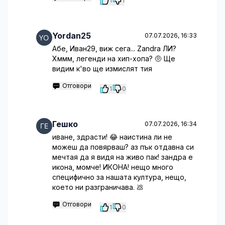
1
1
Yordan25
07.07.2026, 16:33
Абе, Иван29, виж сега... Zandra ЛИ?
Хммм, легенди на хип-хопа? 🤨 Ще
видим к'во ще измислят тия
Отговори
1
0
Гешко
07.07.2026, 16:34
иване, здрасти! 😂 наистина ли не
можеш да повярваш? аз пък отдавна си
мечтая да я видя на живо пак! зандра е
икона, момче! ИКОНА! нещо много
специфично за нашата култура, нещо,
което ни разграничава. 💩
Отговори
1
0