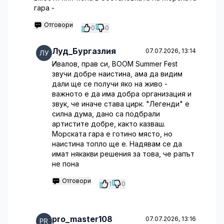
гара -
Отговори
0
0
Луд_Бургазлия
07.07.2026, 13:14
Ивалов, прав си, BOOM Summer Fest
звучи добре наистина, ама да видим
дали ще се получи яко на живо -
важното е да има добра организация и
звук, че иначе става цирк. "Легенди" е
силна дума, дано са подбрали
артистите добре, както казваш.
Морската гара е готино място, но
наистина топло ще е. Надявам се да
имат някакви решения за това, че рапът
не пона
Отговори
1
0
pro_master108
07.07.2026, 13:16