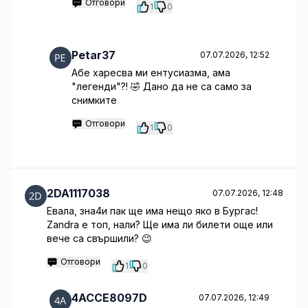
Отговори
1
0
Petar37
07.07.2026, 12:52
Абе харесва ми ентусиазма, ама
"легенди"?! 🤣 Дано да не са само за
снимките
Отговори
1
0
2DA1117038
07.07.2026, 12:48
Евала, зна4и пак ще има нещо яко в Бургас!
Zandra е топ, нали? Ще има ли билети още или
вече са свършили? 😉
Отговори
1
0
4ACCE8097D
07.07.2026, 12:49