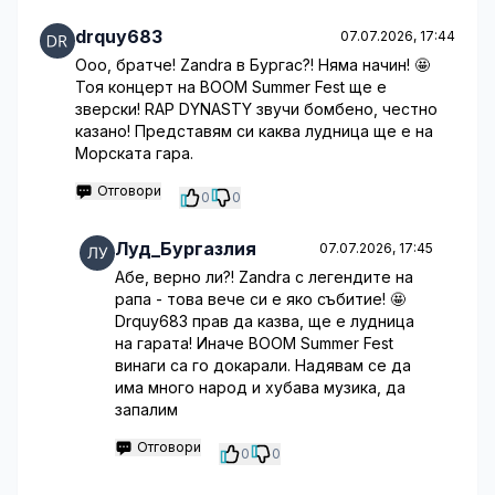
drquy683
07.07.2026, 17:44
Ооо, братче! Zandra в Бургас?! Няма начин! 🤩
Тоя концерт на BOOM Summer Fest ще е
зверски! RAP DYNASTY звучи бомбено, честно
казано! Представям си каква лудница ще е на
Морската гара.
Отговори
0
0
Луд_Бургазлия
07.07.2026, 17:45
Абе, верно ли?! Zandra с легендите на
рапа - това вече си е яко събитие! 🤩
Drquy683 прав да казва, ще е лудница
на гарата! Иначе BOOM Summer Fest
винаги са го докарали. Надявам се да
има много народ и хубава музика, да
запалим
Отговори
0
0