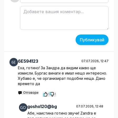
Публикувай
6E594123
07.07.2026, 12:47
Еха, готино! За Зандра да видим какво ще
измисли. Бургас винаги е имал нещо интересно.
Хубаво е, че организират подобни неща. Дано
времето да
Отговори
1
1
gosho120@bg
07.07.2026, 12:48
Абе, наистина готино звучи! Zandra е