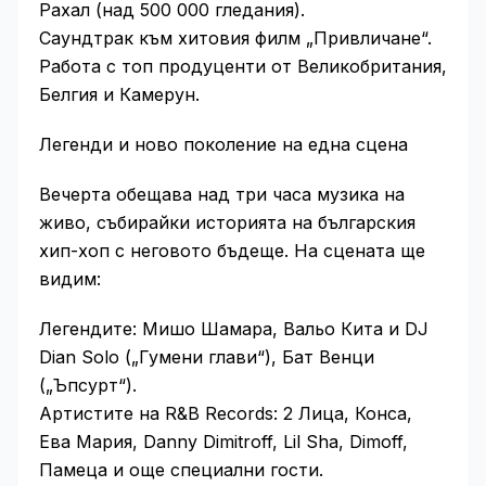
Рахал (над 500 000 гледания).
Саундтрак към хитовия филм „Привличане“.
Работа с топ продуценти от Великобритания,
Белгия и Камерун.
Легенди и ново поколение на една сцена
Вечерта обещава над три часа музика на
живо, събирайки историята на българския
хип-хоп с неговото бъдеще. На сцената ще
видим:
Легендите: Мишо Шамара, Вальо Кита и DJ
Dian Solo („Гумени глави“), Бат Венци
(„Ъпсурт“).
Артистите на R&B Records: 2 Лица, Конса,
Ева Мария, Danny Dimitroff, Lil Sha, Dimoff,
Памеца и още специални гости.