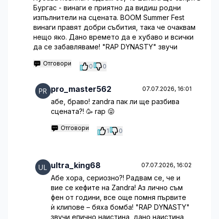
Бургас - винаги е приятно да видиш родни
изпълнители на сцената. BOOM Summer Fest
винаги правят добри събития, така че очаквам
нещо яко. Дано времето да е хубаво и всички
да се забавляваме! "RAP DYNASTY" звучи
Отговори
0
0
pro_master562
07.07.2026, 16:01
абе, браво! zandra пак ли ще разбива
сцената?! 🥳 rap 😜
Отговори
1
0
ultra_king68
07.07.2026, 16:02
Абе хора, сериозно?! Радвам се, че и
вие се кефите на Zandra! Аз лично съм
фен от години, все още помня първите
ѝ клипове – бяха бомба! "RAP DYNASTY"
звучи епично наистина, дано наистина