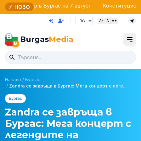
 в Бургас на 7 август
Конституционният съд започ
⚡
НОВО
A-
A
A+
B
Burgas
Media
M
Начало
/
Бургас
/
Zandra се завръща в Бургас: Мега концерт с леге...
Бургас
Zandra се завръща в
Бургас: Мега концерт с
легендите на