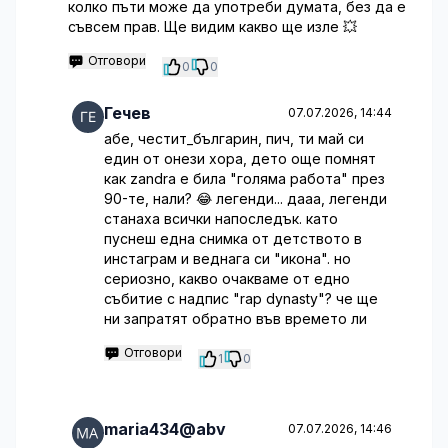
колко пъти може да употреби думата, без да е
съвсем прав. Ще видим какво ще изле 💥
Отговори
0
0
Гечев
07.07.2026, 14:44
абе, честит_българин, пич, ти май си
един от онези хора, дето още помнят
как zandra е била "голяма работа" през
90-те, нали? 😂 легенди... дааа, легенди
станаха всички напоследък. като
пуснеш една снимка от детството в
инстаграм и веднага си "икона". но
сериозно, какво очакваме от едно
събитие с надпис "rap dynasty"? че ще
ни запратят обратно във времето ли
Отговори
1
0
maria434@abv
07.07.2026, 14:46