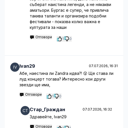
съберат наистина легенди, а не някакви
аматьори. Бургас е супер, че привлича
такива таланти и организира подобни
фестивали - показва колко важна е
културата за наши
Отговори
1
0
Ivan29
07.07.2026, 16:31
Абе, наестина ли Zandra идва?! 😲 Ще става ли
луд концерт тогава? Интересно кои други
звезди ще има,
Отговори
1
0
Стар_Граждан
07.07.2026, 16:32
Здравейте, Ivan29
Отговори