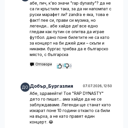
абе, пич, к'во значи "rap dynasty"? да не
са ги кръстили така, за да ни напомпат с
руски марафет ли? zandra е яка, това е
факт! пее си, прави си музика, но
легенди... абе хайде де! все едно
гледам как путин се опитва да играе
футбол. дано поне билетите не са като
за концерт на би джей джи – скъпи и
никакви. бургас трябва да е българско
място, с българска
Отговори
1
0
Добър_Бургазлия
07.07.2026, 12:50
Абе, здравейте! Тоя "RAP DYNASTY"
дето го пишат... ама хайде да не се
заблуждаваме. Легенди ще станат като
изкарат поне 10 години откакто са били
на върха, а не като правят един
концерт. 😂