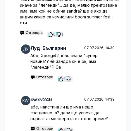
иначе за "легенди"... да де, малко преиграване
има, ама кой не обича zandra? ще е яко да
видим какво са измислили boom summer fest -
сти
Отговори
0
1
Луд_Българин
07.07.2026, 14:39
Абе, Georgi42, к'во значи "супер
новина"? 😂 Зандра си е ок, ама
"легенди"?! Се
Отговори
1
1
kwxv246
07.07.2026, 14:39
абе, наистина ли ще има нещо
специално, а? дали ще успеят да
върнат атмосферата от едно време?
Отговори
1
0