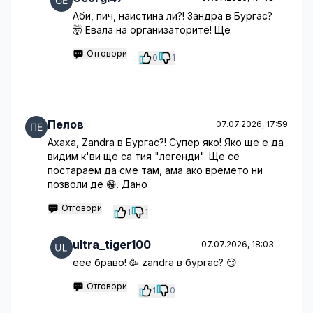
Аби, пич, наистина ли?! Зандра в Бургас?
🤯 Евала на организаторите! Ще
Отговори
0
1
Пелов
07.07.2026, 17:59
Ахаха, Zandra в Бургас?! Супер яко! Яко ще е да
видим к'ви ще са тия "легенди". Ще се
постараем да сме там, ама ако времето ни
позволи де 😁. Дано
Отговори
1
1
ultra_tiger100
07.07.2026, 18:03
еее браво! 🥳 zandra в бургас? 😏
Отговори
1
0