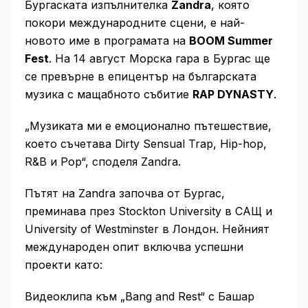
Бургаската изпълнителка
Zandra
, която
покори международните сцени, е най-
новото име в програмата на
BOOM Summer
Fest
. На 14 август Морска гара в Бургас ще
се превърне в епицентър на българската
музика с мащабното събитие
RAP DYNASTY
.
„Музиката ми е емоционално пътешествие,
което съчетава Dirty Sensual Trap, Hip-hop,
R&B и Pop“, споделя Zandra.
Пътят на Zandra започва от Бургас,
преминава през Stockton University в САЩ и
University of Westminster в Лондон. Нейният
международен опит включва успешни
проекти като:
Видеоклипа към „Bang and Rest“ с Башар