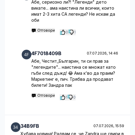
Абе, сериозно ли?! "Легенди" дето
викате... ама наистина ли всички, които
имат 2-3 хита СА легенди? Не искам да
оби
Отговори
0
1
4F7018409B
07.07.2026, 14:46
Абе, Честит_Българин, ти си прав за
"легендите"... наистина се множат като
гъби след дъжд! 😂 Ама к'во да праим?
Маркетинг е, пич. Трябва да продават
билети! Зандра пак
Отговори
1
0
34B9FB
07.07.2026, 15:59
Хубава новина! Радвам се, че Zandra ще свири в