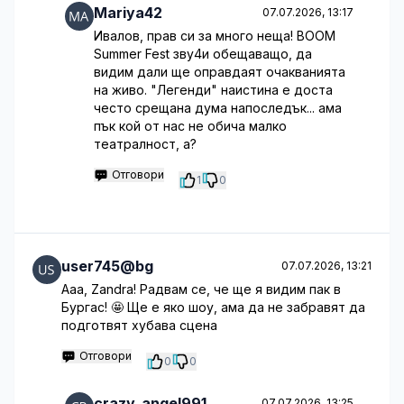
Mariya42
07.07.2026, 13:17
Ивалов, прав си за много неща! BOOM
Summer Fest зву4и обещаващо, да
видим дали ще оправдаят очакванията
на живо. "Легенди" наистина е доста
често срещана дума напоследък... ама
пък кой от нас не обича малко
театралност, а?
Отговори
1
0
user745@bg
07.07.2026, 13:21
Ааа, Zandra! Радвам се, че ще я видим пак в
Бургас! 🤩 Ще е яко шоу, ама да не забравят да
подготвят хубава сцена
Отговори
0
0
crazy_angel991
07.07.2026, 13:25