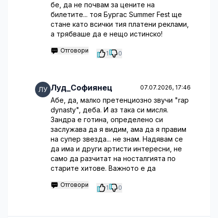
бе, да не почвам за цените на
билетите... тоя Бургас Summer Fest ще
стане като всички тия платени реклами,
а трябваше да е нещо истинско!
Отговори
1
0
Луд_Софиянец
07.07.2026, 17:46
Абе, да, малко претенциозно звучи "rap
dynasty", деба. И аз така си мисля.
Зандра е готина, определено си
заслужава да я видим, ама да я правим
на супер звезда... не знам. Надявам се
да има и други артисти интересни, не
само да разчитат на носталгията по
старите хитове. Важното е да
Отговори
1
0