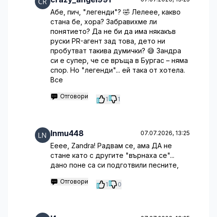
Абе, пич, "легенди"? 🤣 Лелеее, какво
стана бе, хора? Забравихме ли
понятието? Да не би да има някакъв
руски PR-агент зад това, дето ни
пробутват такива думички? 😅 Зандра
си е супер, че се връща в Бургас – няма
спор. Но "легенди"... ей така от хотела.
Все
Отговори
1
1
lnmu448
07.07.2026, 13:25
Ееее, Zandra! Радвам се, ама ДА не
стане като с другите "върнаха се"...
дано поне са си подготвили песните,
Отговори
1
0