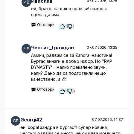
Иваслав
07.07.2026, 13:25
ей, брато, напълно прав си! важно е
сцена да има
Отговори
1
1
Честит_Граждан
07.07.2026, 13:25
Амиии, радвам се за Zandra, наистина!
Бургас винаги е добър избор. Но "RAP
DYNASTY"... малко прекалено звучи,
нали? Дано да са подготвили нещо
качествено, а 👏
Отговори
1
0
Georgi42
07.07.2026, 14:37
ей, хора! зандра в бургас?! супер новина,
честно! радвам се много, че си идва момичето.