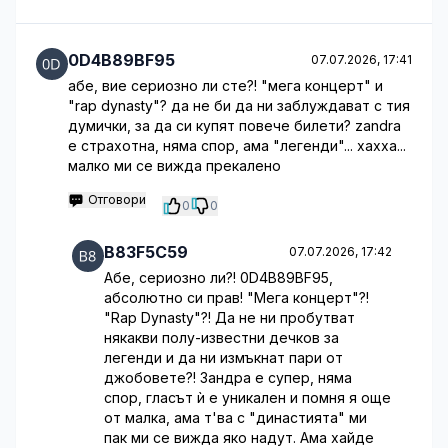
0D4B89BF95
07.07.2026, 17:41
абе, вие сериозно ли сте?! "мега концерт" и
"rap dynasty"? да не би да ни заблуждават с тия
думички, за да си купят повече билети? zandra
е страхотна, няма спор, ама "легенди"... хахха...
малко ми се вижда прекалено
Отговори
0
0
B83F5C59
07.07.2026, 17:42
Абе, сериозно ли?! 0D4B89BF95,
абсолютно си прав! "Мега концерт"?!
"Rap Dynasty"?! Да не ни пробутват
някакви полу-известни дечков за
легенди и да ни измъкнат пари от
джобовете?! Зандра е супер, няма
спор, гласът ѝ е уникален и помня я още
от малка, ама т'ва с "династията" ми
пак ми се вижда яко надут. Ама хайде