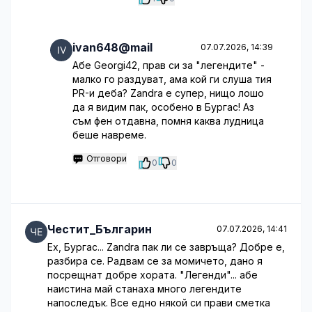
ivan648@mail
07.07.2026, 14:39
Абе Georgi42, прав си за "легендите" -
малко го раздуват, ама кой ги слуша тия
PR-и деба? Zandra е супер, нищо лошо
да я видим пак, особено в Бургас! Аз
съм фен отдавна, помня каква лудница
беше навреме.
Отговори
0
0
Честит_Българин
07.07.2026, 14:41
Ех, Бургас... Zandra пак ли се завръща? Добре е,
разбира се. Радвам се за момичето, дано я
посрещнат добре хората. "Легенди"... абе
наистина май станаха много легендите
напоследък. Все едно някой си прави сметка