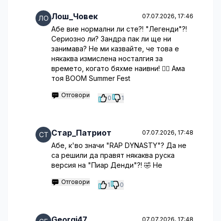
Лош_Човек
07.07.2026, 17:46
Абе вие нормални ли сте?! "Легенди"?!
Сериозно ли? Зандра пак ли ще ни
занимава? Не ми казвайте, че това е
някаква измислена носталгия за
времето, когато бяхме наивни! 🤦‍♀️ Ама
тоя BOOM Summer Fest
Отговори
0
1
Стар_Патриот
07.07.2026, 17:48
Абе, к'во значи "RAP DYNASTY"? Да не
са решили да правят някаква руска
версия на "Пиар Денди"?! 🤣 Не
Отговори
1
0
Georgi47
07.07.2026, 17:48