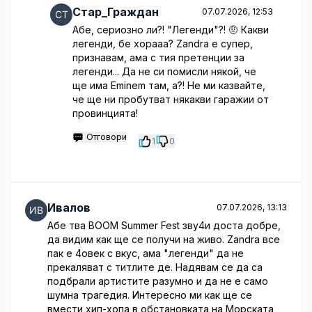
Стар_Граждан
07.07.2026, 12:53
Абе, сериозно ли?! "Легенди"?! 🤨 Какви
легенди, бе хорааа? Zandra е супер,
признавам, ама с тия претенции за
легенди... Да не си помисли някой, че
ще има Eminem там, а?! Не ми казвайте,
че ще ни пробутват някакви гаражии от
провинцията!
Отговори
1
0
Ивалов
07.07.2026, 13:13
Абе тва BOOM Summer Fest зву4и доста добре,
да видим как ще се получи на живо. Zandra все
пак е 4овек с вкус, ама "легенди" да не
прекаляват с титлите де. Надявам се да са
подбрали артистите разумно и да не е само
шумна трагедия. Интересно ми как ще се
вмести хип-хопа в обстановката на Морската