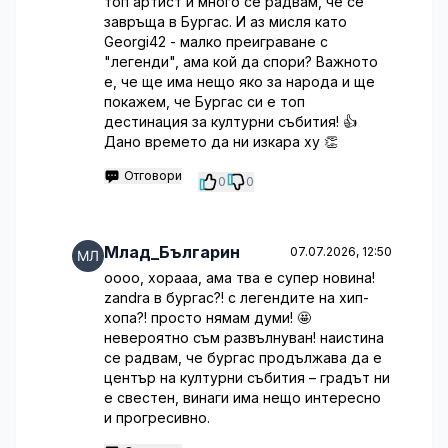
топ артист и много се радвам, че се
завръща в Бургас. И аз мисля като
Georgi42 - малко преиграване с
"легенди", ама кой да спори? Важното
е, че ще има нещо яко за народа и ще
покажем, че Бургас си е топ
дестинация за културни събития! 👍
Дано времето да ни изкара ху 👏
Отговори
0
0
Млад_Българин
07.07.2026, 12:50
оооо, хорааа, ама тва е супер новина!
zandra в бургас?! с легендите на хип-
хопа?! просто нямам думи! 🤩
невероятно съм развълнуван! наистина
се радвам, че бургас продължава да е
център на културни събития – градът ни
е свестен, винаги има нещо интересно
и прогресивно.