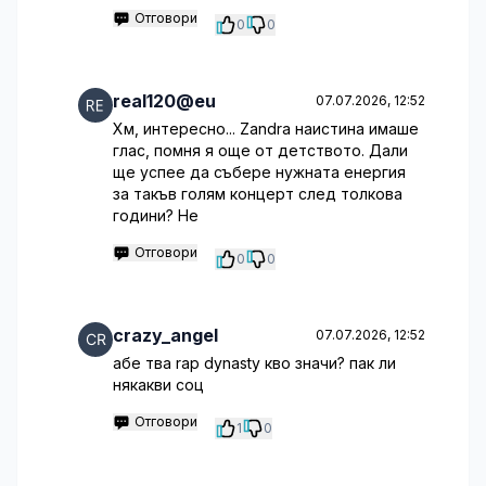
Отговори
0
0
real120@eu
07.07.2026, 12:52
Хм, интересно... Zandra наистина имаше
глас, помня я още от детството. Дали
ще успее да събере нужната енергия
за такъв голям концерт след толкова
години? Не
Отговори
0
0
crazy_angel
07.07.2026, 12:52
абе тва rap dynasty кво значи? пак ли
някакви соц
Отговори
1
0