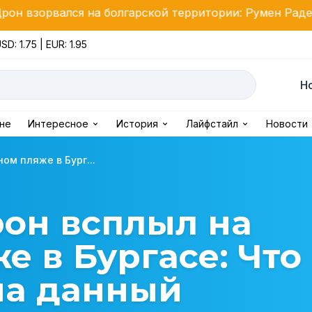
я на болгарской территории: Румен Радев созвал Сов
SD: 1.75 | EUR: 1.95
Н
ине
Интересное
История
Лайфстайл
Новости
ом пляже в Бург...
он всплыл на
е в Бургасе: Что
на данный