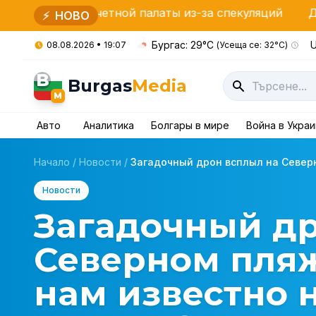
в Счетной палаты из-за спекуляций
Дрон взорвалс
⚡
НОВО
Бургас: 29°C
U
08.08.2026 • 19:07
(Усеща се: 32°C)
B
Burgas
Media
M
Авто
Аналитика
Болгары в мире
Война в Укра
Начало
/
Новости
/
Загадочный дрон всплыл на Северн
Новости
Загадочный др
Северном пляж
нам известно 