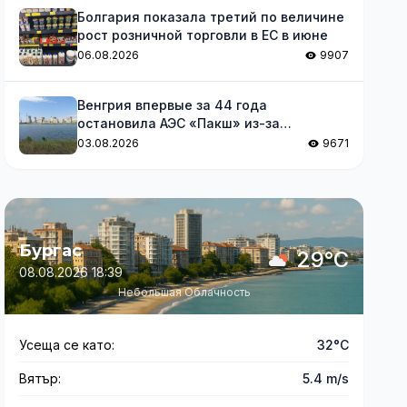
Болгария показала третий по величине
рост розничной торговли в ЕС в июне
06.08.2026
9907
Венгрия впервые за 44 года
остановила АЭС «Пакш» из-за
обмеления Дуная
03.08.2026
9671
Бургас
29°C
08.08.2026 18:39
Небольшая Облачность
Усеща се като:
32°C
Вятър:
5.4 m/s