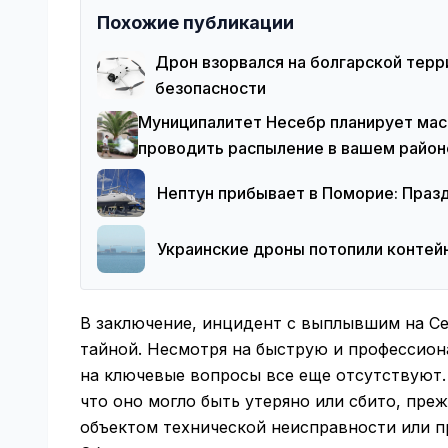
Похожие публикации
Дрон взорвался на болгарской терр
безопасности
Муниципалитет Несебр планирует мас
проводить распыление в вашем район
Нептун прибывает в Поморие: Праз
Украинские дроны потопили контей
В заключение, инцидент с выплывшим на С
тайной. Несмотря на быструю и профессио
на ключевые вопросы все еще отсутствуют.
что оно могло быть утеряно или сбито, преж
объектом технической неисправности или п