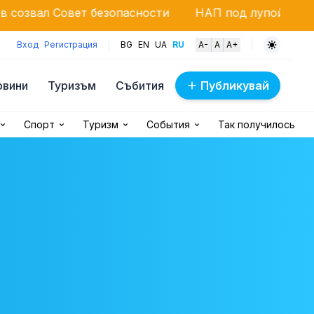
ет безопасности
НАП под лупой: массовые провер
Вход
Регистрация
BG
EN
UA
RU
A-
A
A+
овини
Туризъм
Събития
Публикувай
Спорт
Туризм
События
Так получилось