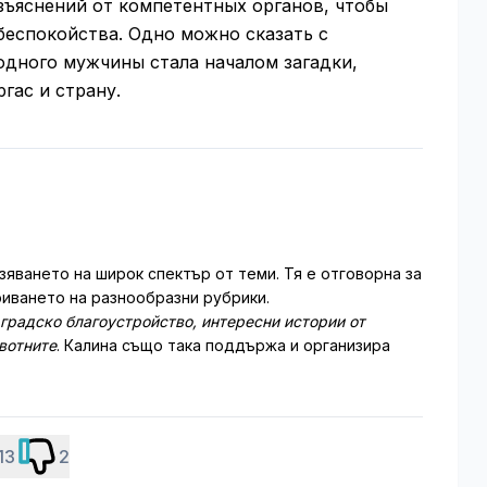
ъяснений от компетентных органов, чтобы
 беспокойства. Одно можно сказать с
одного мужчины стала началом загадки,
гас и страну.
зяването на широк спектър от теми. Тя е отговорна за
иването на разнообразни рубрики.
 градско благоустройство, интересни истории от
ивотните
. Калина също така поддържа и организира
13
2