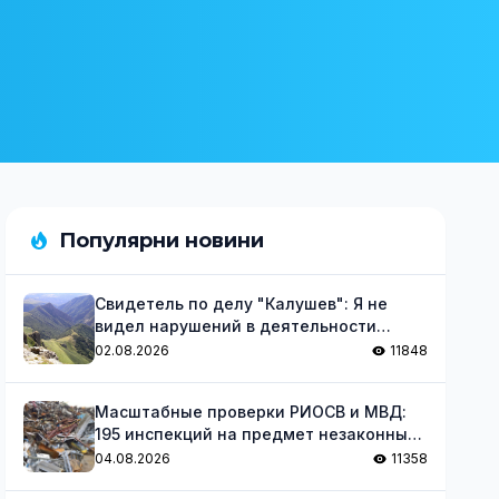
Популярни новини
Свидетель по делу "Калушев": Я не
видел нарушений в деятельности
группы
02.08.2026
11848
Масштабные проверки РИОСВ и МВД:
195 инспекций на предмет незаконных
отходов
04.08.2026
11358