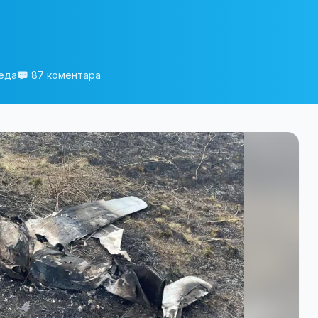
еда
87 коментара