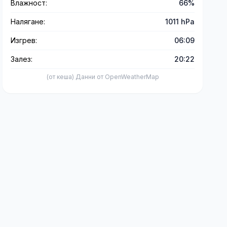
Влажност:
66%
Налягане:
1011 hPa
Изгрев:
06:09
Залез:
20:22
(от кеша) Данни от OpenWeatherMap