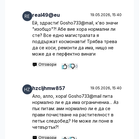
real49@eu
19.05.2026, 15:40
Ей, здрасти! Gosho733@mail, к'во значи
"изобщо"?! Абе вие хора нормални ли
сте? Все едно магистралата я
поддържат космонавти! Трябва трева
да се коси, ремонти да има, нищо не
може да е перфектно винаги
Отговори
1
0
hzcljhmw857
19.05.2026, 15:40
Ало, алло, хора! Gosho733@mail пита
нормално ли е да има ограничениа… Аз
пък питам: ами нормално ли е да се
прави почистване на растителност в
петък следобед? Не може ли поне в
четвъртък?!
Отговори