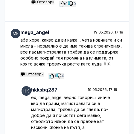
Отговори
0
0
mega_angel
19.05.2026, 17:18
абе хора, какво да ви кажа… чета новината и си
мисла – нормално е да има такива ограничения,
все пак магистралата трябва да се поддържа,
особено покрай тая промяна на климата, от
която всяка тревичка расте като луда 🇧🇬
Отговори
1
0
hkksbq287
19.05.2026, 17:19
ех, mega_angel верно говориш! иначе
кво да праим, магистралата си е
магистрала, трябва да се гледа. по-
добре да я почистят сега малко,
отколкото някой да се пребие кат
изскочи клонка на пътя, а