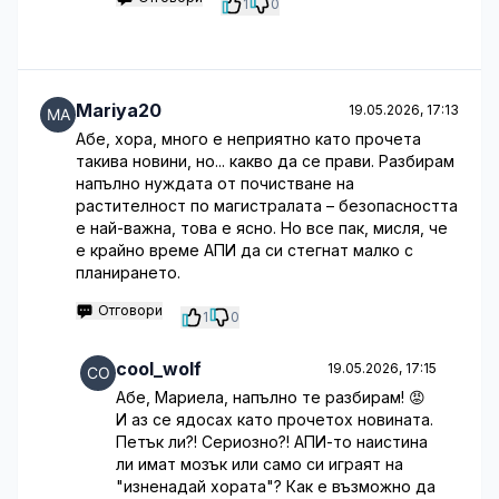
1
0
Mariya20
19.05.2026, 17:13
Абе, хора, много е неприятно като прочета
такива новини, но... какво да се прави. Разбирам
напълно нуждата от почистване на
растителност по магистралата – безопасността
е най-важна, това е ясно. Но все пак, мисля, че
е крайно време АПИ да си стегнат малко с
планирането.
Отговори
1
0
cool_wolf
19.05.2026, 17:15
Абе, Мариела, напълно те разбирам! 😡
И аз се ядосах като прочетох новината.
Петък ли?! Сериозно?! АПИ-то наистина
ли имат мозък или само си играят на
"изненадай хората"? Как е възможно да