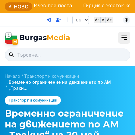
 Ичев пое поста
Гърция с жесток контрол: Дронов
⚡
НОВО
A-
A
A+
B
Burgas
Media
M
Начало
/
Транспорт и комуникации
Временно ограничение на движението по АМ
/
„Траки...
Транспорт и комуникации
Временно ограничение
на движението по АМ