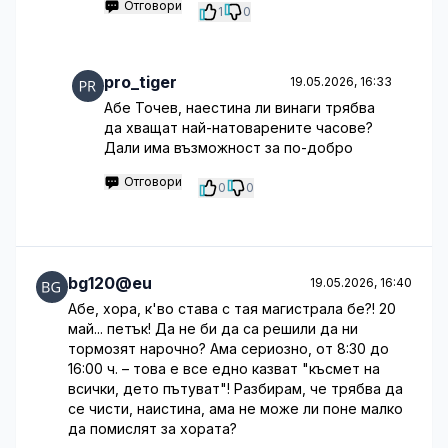
Отговори
1
0
pro_tiger
19.05.2026, 16:33
Абе Точев, наестина ли винаги трябва
да хващат най-натоварените часове?
Дали има възможност за по-добро
Отговори
0
0
bg120@eu
19.05.2026, 16:40
Абе, хора, к'во става с тая магистрала бе?! 20
май... петък! Да не би да са решили да ни
тормозят нарочно? Ама сериозно, от 8:30 до
16:00 ч. – това е все едно казват "късмет на
всички, дето пътуват"! Разбирам, че трябва да
се чисти, наистина, ама не може ли поне малко
да помислят за хората?