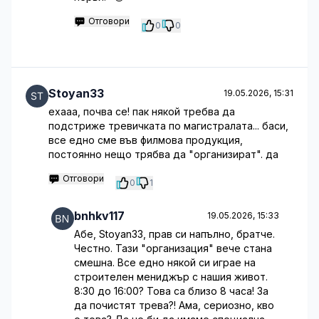
Отговори
0
0
Stoyan33
19.05.2026, 15:31
ехааа, почва се! пак някой требва да
подстриже тревичката по магистралата... баси,
все едно сме във филмова продукция,
постоянно нещо трябва да "организират". да
Отговори
0
1
bnhkv117
19.05.2026, 15:33
Абе, Stoyan33, прав си напълно, братче.
Честно. Тази "организация" вече стана
смешна. Все едно някой си играе на
строителен мениджър с нашия живот.
8:30 до 16:00? Това са близо 8 часа! За
да почистят трева?! Ама, сериозно, кво