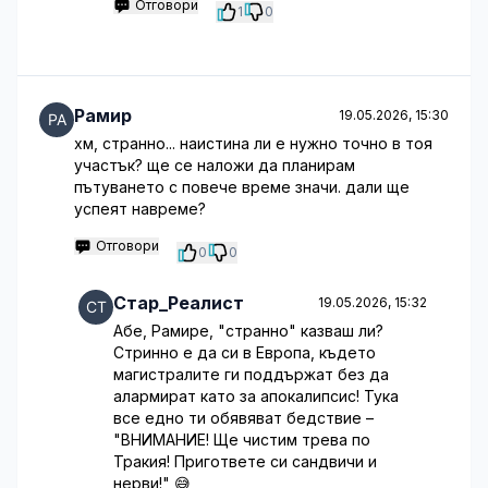
Отговори
1
0
Рамир
19.05.2026, 15:30
хм, странно... наистина ли е нужно точно в тоя
участък? ще се наложи да планирам
пътуването с повече време значи. дали ще
успеят навреме?
Отговори
0
0
Стар_Реалист
19.05.2026, 15:32
Абе, Рамире, "странно" казваш ли?
Стринно е да си в Европа, където
магистралите ги поддържат без да
алармират като за апокалипсис! Тука
все едно ти обявяват бедствие –
"ВНИМАНИЕ! Ще чистим трева по
Тракия! Пригответе си сандвичи и
нерви!" 😅