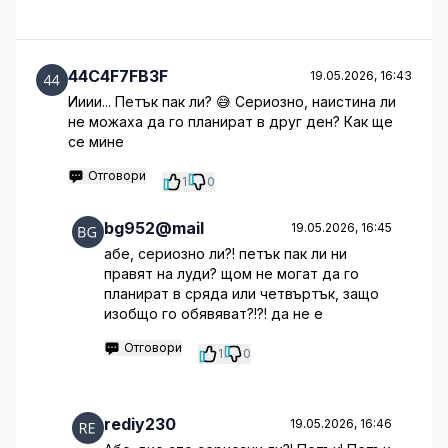
44C4F7FB3F
19.05.2026, 16:43
Ииии... Петък пак ли? 😅 Сериозно, наистина ли
не можаха да го планират в друг ден? Как ще
се мине
Отговори
1
0
bg952@mail
19.05.2026, 16:45
абе, сериозно ли?! петък пак ли ни
правят на луди? щом не могат да го
планират в сряда или четвъртък, защо
изобщо го обявяват?!?! да не е
Отговори
1
0
rediy230
19.05.2026, 16:46