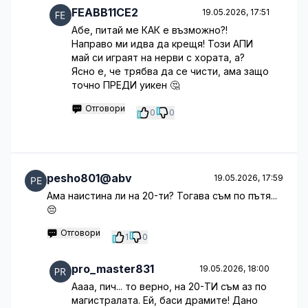
FEABB11CE2
19.05.2026, 17:51
Абе, питай ме КАК е възможно?!
Направо ми идва да крещя! Този АПИ
май си играят на нерви с хората, а?
Ясно е, че трябва да се чисти, ама защо
точно ПРЕДИ уикен 🤔
Отговори
0
0
pesho801@abv
19.05.2026, 17:59
Ама наистина ли на 20-ти? Тогава съм по пътя...
😔
Отговори
1
0
pro_master831
19.05.2026, 18:00
Аааа, пич... то верно, на 20-ТИ съм аз по
магистралата. Ей, баси драмите! Дано