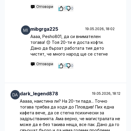
Отговори
1
0
mibgrga225
19.05.2026, 18:02
Аааа, Pesho801, да си внимателен
тогава! 😔 Тоя 20-ти е доста кофти.
Дано да бързат работата тия дето
чистят, че много народ ще се стегне
Отговори
1
0
dark_legend878
19.05.2026, 18:12
Ааааа, наистина ли? На 20-ти пада... Точно
тогава трябва да ходя до Пловдив! Пих една
кафета вече, да се стегна психически за
задръстванията. Ама верно, че магистралата не
може да е без такива неща, все пак. Дано да го
свършат бързо и да няма големи проблеми.