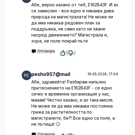
Абе, верно казано от теб, E162B43F. И аз
се замислих - все едно е някаква дива
природа на магистралата! Не може ли
да има някакъв редовен план за
поддръжка, не само като ни хване
насред движението? Магистрала е,
хора, не поле покрай пътя
Отговори
1
0
pesho957@mail
19.05.2026, 17:04
Абе, здравейте! Разбирам напълно
притеснението на E162B43F - се едно
сичко е временна организация у нас,
мааам! Честно казано, и аз така мисля.
Не може ли да има някаква постоянна
грижа за растителността по
магистралите, бе?! Все едно са поля, а
не пътища! 🙄
Отговори