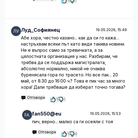
1
1
Луд_Софиянец
19.05.2026, 15:49
Абе хора, честно казано... как да си го кажа…
настръхвам всеки път като видя такива новини.
Не е въпрос само за тревичката, а за
цялостната организация у нас. Разбирам, че
трябва да се поддържа магистралата,
абсолютно нормално, никой не очаква
буренясала гора по трасето. Но все пак... 20
май, от 8:30 до 16:00 ч.? Това е пик час за много
хора! Дали трябваше да изберат точно тогава?
Отговори
1
1
fan550@eu
19.05.2026, 15:53
пич, верно... малко са ги осеяли с тоя
Отговори
1
0