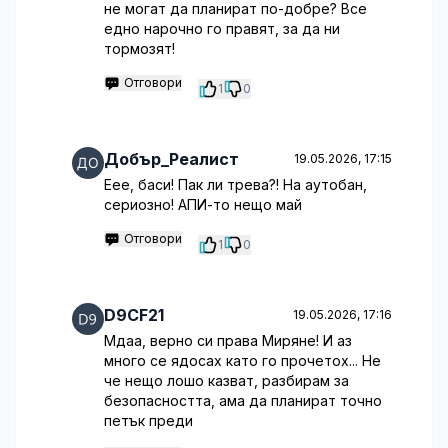
не могат да планират по-добре? Все
едно нарочно го правят, за да ни
тормозят!
Отговори
1
0
Добър_Реалист
19.05.2026, 17:15
Еее, баси! Пак ли трева?! На аутобан,
сериозно! АПИ-то нещо май
Отговори
1
0
D9CF21
19.05.2026, 17:16
Мдаа, верно си права Миряне! И аз
много се ядосах като го прочетох... Не
че нещо лошо казват, разбирам за
безопасността, ама да планират точно
петък преди