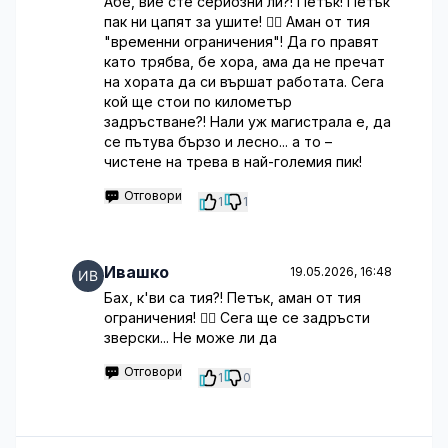
Абе, вие сте сериозни ли?! Петък! Петък
пак ни цапят за ушите! 🤦‍♂️ Аман от тия
"временни ограничения"! Да го правят
като трябва, бе хора, ама да не пречат
на хората да си вършат работата. Сега
кой ще стои по километър
задръстване?! Нали уж магистрала е, да
се пътува бързо и лесно... а то –
чистене на трева в най-големия пик!
Отговори
1
1
Ивашко
19.05.2026, 16:48
Бах, к'ви са тия?! Петък, аман от тия
ограничения! 🤦‍♂️ Сега ще се задръсти
зверски... Не може ли да
Отговори
1
0