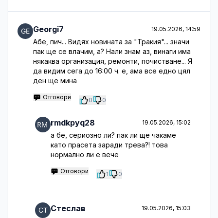
Georgi7
19.05.2026, 14:59
Абе, пич... Видях новината за "Тракия"... значи
пак ще се влачим, а? Нали знам аз, винаги има
някаква организация, ремонти, почистване... Я
да видим сега до 16:00 ч. е, ама все едно цял
ден ще мина
Отговори
0
0
rmdkpyq28
19.05.2026, 15:02
а бе, сериозно ли? пак ли ще чакаме
като прасета заради трева?! това
нормално ли е вече
Отговори
1
0
Стеслав
19.05.2026, 15:03