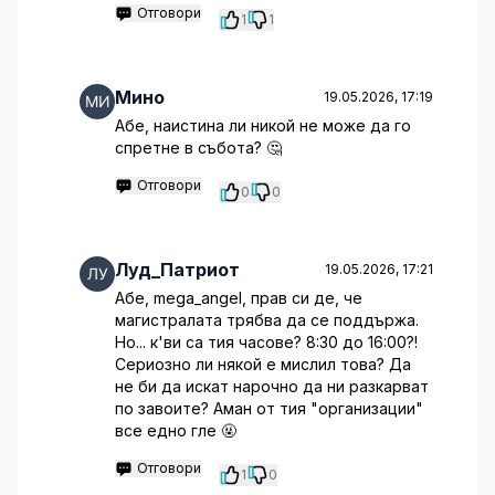
Отговори
1
1
Мино
19.05.2026, 17:19
Абе, наистина ли никой не може да го
спретне в събота? 🤔
Отговори
0
0
Луд_Патриот
19.05.2026, 17:21
Абе, mega_angel, прав си де, че
магистралата трябва да се поддържа.
Но... к'ви са тия часове? 8:30 до 16:00?!
Сериозно ли някой е мислил това? Да
не би да искат нарочно да ни разкарват
по завоите? Аман от тия "организации"
все едно гле 🤬
Отговори
1
0