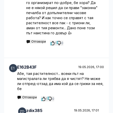
го организират по-добре, бе хора? Да
не е някой решил да си прави "законна"
печалба от допълнителни часове
работа? И как точно се справят с тая
растителност все пак - с триони ли,
аман от тия ремонти... Дано поне този
път наистина го довър 👍
Отговори
1
0
E162B43F
19.05.2026, 17:00
Абе, тая растителност... всеки път на
магистралата ли трябва да я чистят? Не може
ли отпред-отзад да има кой да се грижи за нея,
бе
Отговори
1
0
zdix385
19.05.2026, 17:01