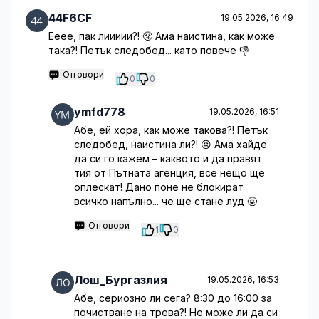
44F6CF
19.05.2026, 16:49
Ееее, пак лиииии?! 😤 Ама наистина, как може
така?! Петък следобед... като повече 👎
Отговори
0
0
ymfd778
19.05.2026, 16:51
Абе, ей хора, как може такова?! Петък
следобед, наистина ли?! 😡 Ама хайде
да си го кажем – каквото и да правят
тия от Пътната агенция, все нещо ще
оплескат! Дано поне не блокират
всичко напълно... че ще стане луд 🤬
Отговори
1
0
Лош_Бургазлия
19.05.2026, 16:53
Абе, сериозно ли сега? 8:30 до 16:00 за
почистване на трева?! Не може ли да си