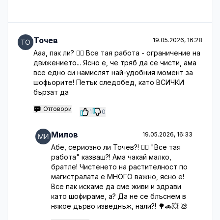
Точев
19.05.2026, 16:28
Ааа, пак ли? 🤦‍♂️ Все тая работа - ограничение на
движението... Ясно е, че тряб да се чисти, ама
все едно си намислят най-удобния момент за
шофьорите! Петък следобед, като ВСИЧКИ
бързат да
Отговори
1
0
Милов
19.05.2026, 16:33
Абе, сериозно ли Точев?! 🤦‍♂️ "Все тая
работа" казваш?! Ама чакай малко,
братле! Чистенето на растителност по
магистралата е МНОГО важно, ясно е!
Все пак искаме да сме живи и здрави
като шофираме, а? Да не се блъснем в
някое дърво изведнъж, нали?! 🌳🚗💥 💩