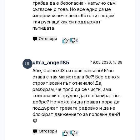
трябва да е безопасна - напълно съм
съгласен с това. Но все едно са ме
изнервили вече леко. Като ги гледам
тия руснаци как си поддържат
пътищата
Отговори
1
0
ultra_angel185
19.05.2026, 15:39
Абе, Gosho733 си прав напълно! К'во
става с тая магистрала бе?! Все едно я
строят всеки път отначало! Да,
разбирам, че тряб да се чисти, ама
толкова ли е трудно да го планират по-
добре? Не може ли да пращат хора да
поддържат тревата редовно и да не
блокират движението за половин ден?!
😂
Отговори
1
0