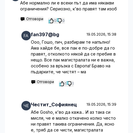
Абе нормално ли е всеки път да има някакви
ограничения? Сериозно, к'во правят там изоб
Отговори
0
0
fan397@bg
19.05.2026, 15:38
Ооо, Гошо, пич, разбирам те напълно!
Ама хайде бе, все пак е по-добре да го
правят, отколкото някой да се пребие в
нещо. Все пак магистралата ни е важна,
особено за връзка с Европа! Браво на
пъдарките, че чистят – ма
Отговори
1
1
Честит_Софиянец
19.05.2026, 15:39
Абе Goshо, к'во да кажа... И аз така си
мисля, че е малко откачено колко често
ни правят такива ограничения. Да, ясно
е, тряб да се чисти, магистралата