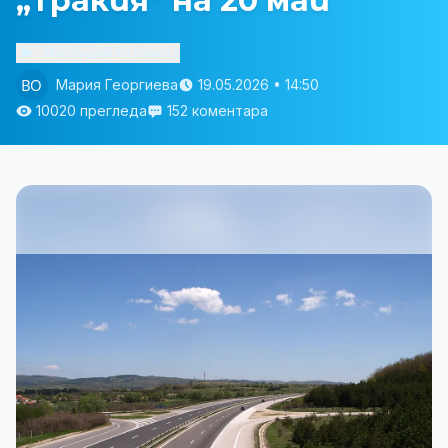
„Тракия“ на 20 май
Изслушай статията
Мария Георгиева
19.05.2026 • 14:50
10020 прегледа
152 коментара