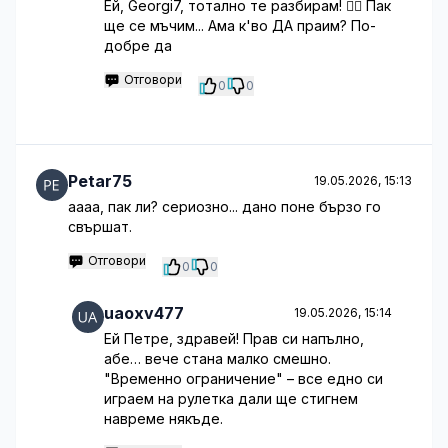
Ей, Georgi7, тотално те разбирам! 🤦‍♂️ Пак
ще се мъчим... Ама к'во ДА праим? По-
добре да
Отговори
0
0
Petar75
19.05.2026, 15:13
аааа, пак ли? сериозно... дано поне бързо го
свършат.
Отговори
0
0
uaoxv477
19.05.2026, 15:14
Ей Петре, здравей! Прав си напълно,
абе… вече стана малко смешно.
"Временно ограничение" – все едно си
играем на рулетка дали ще стигнем
навреме някъде.