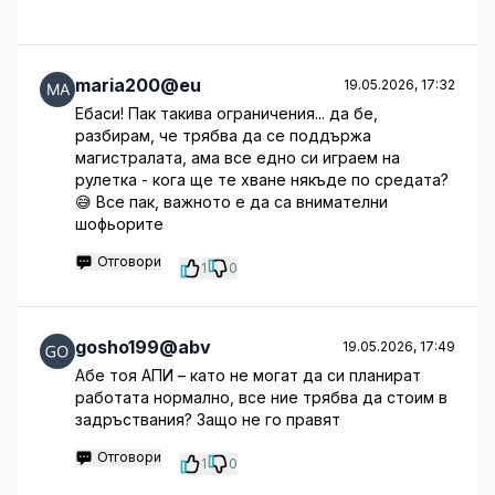
maria200@eu
19.05.2026, 17:32
Ебаси! Пак такива ограничения... да бе,
разбирам, че трябва да се поддържа
магистралата, ама все едно си играем на
рулетка - кога ще те хване някъде по средата?
😅 Все пак, важното е да са внимателни
шофьорите
Отговори
1
0
gosho199@abv
19.05.2026, 17:49
Абе тоя АПИ – като не могат да си планират
работата нормално, все ние трябва да стоим в
задръствания? Защо не го правят
Отговори
1
0