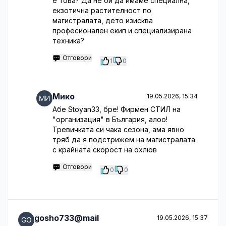
е това? Да не би да имаме специална,
екзотична растителност по
магистралата, дето изисква
професионален екип и специализирана
техника?
Отговори
1
0
Мико
19.05.2026, 15:34
Абе Stoyan33, бре! Фирмен СТИЛ на
"организация" в България, алоо!
Тревичката си чака сезона, ама явно
тряб да я подстрижем на магистралата
с крайната скорост на охлюв
Отговори
0
0
gosho733@mail
19.05.2026, 15:37