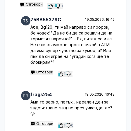
Отговори
1
0
75BB55379C
19.05.2026, 16:42
Абе, Bg120, ти май направо си пророк,
бе човек! "Да не би да са решили да ни
тормозят нарочно?" – Ех, питам се и аз...
Не е ли възможно просто някой в АПИ
да има супер чувство за хумор, а? Или
пък да си играе на "угадай кога ще те
блокирам"?
Отговори
1
1
frags254
19.05.2026, 16:43
Ами то верно, петък... идеален ден за
задръстване. защ не през уикенда, де?
🙄
Отговори
1
0