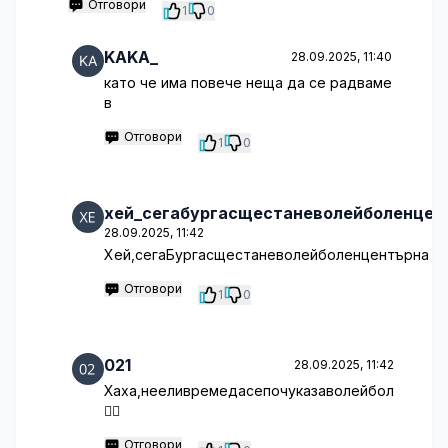
Отговори
1
0
KAKA_
28.09.2025, 11:40
като че има повече неща да се радваме
в
Отговори
1
0
хей_сегабургасщестаневолейболенцен
28.09.2025, 11:42
Хей,сегаБургасщестаневолейболенцентърна
Отговори
1
0
021
28.09.2025, 11:42
Хаха,нееливремедасепочуказаволейбол
🤦‍♂️
Отговори