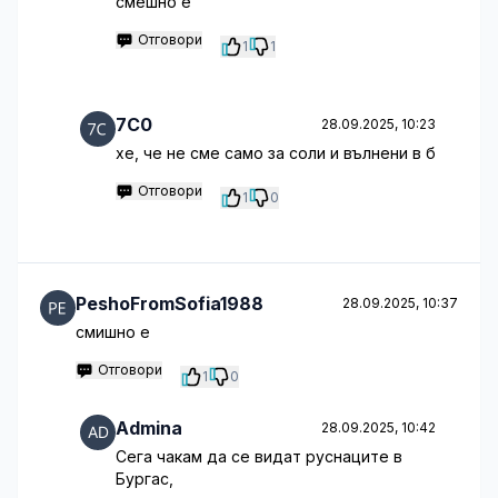
смешно е
Отговори
1
1
7C0
28.09.2025, 10:23
хе, че не сме само за соли и вълнени в б
Отговори
1
0
PeshoFromSofia1988
28.09.2025, 10:37
смишно е
Отговори
1
0
Admina
28.09.2025, 10:42
Сега чакам да се видат руснаците в
Бургас,