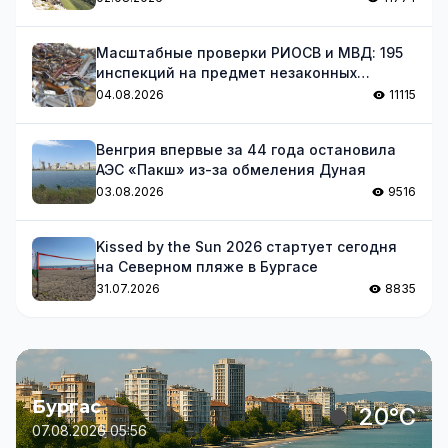
Масштабные проверки РИОСВ и МВД: 195
инспекций на предмет незаконных
отходов
04.08.2026
11115
Венгрия впервые за 44 года остановила
АЭС «Пакш» из-за обмеления Дуная
03.08.2026
9516
Kissed by the Sun 2026 стартует сегодня
на Северном пляже в Бургасе
31.07.2026
8835
Бургас
20°C
07.08.2026 05:56