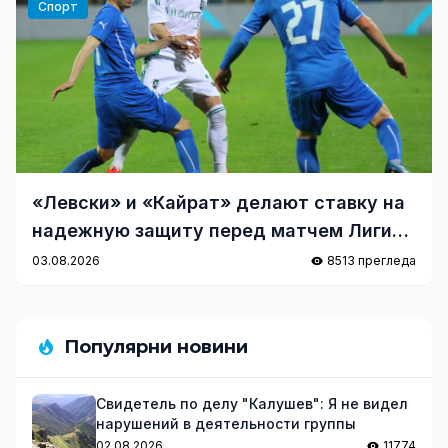
Спорт
«Левски» и «Кайрат» делают ставку на
надежную защиту перед матчем Лиги
чемпионов
03.08.2026
8513 прегледа
Популярни новини
Свидетель по делу "Калушев": Я не видел
нарушений в деятельности группы
02.08.2026
11774