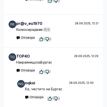
1
0
pr@v_eu1970
28.09.2025, 12:21
Колкосирадвам 🇧🇬
Отговори
1
0
TOP4O
28.09.2025, 12:29
НакраянищозаБургас
Отговори
1
1
nqkoi
28.09.2025, 12:30
Хе, честито на Бургас
Отговори
1
0