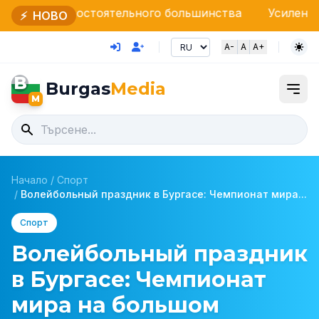
оятельного большинства
Усиленные проверки НАП 
⚡
НОВО
A-
A
A+
B
Burgas
Media
M
Начало
/
Спорт
/
Волейбольный праздник в Бургасе: Чемпионат мира...
Спорт
Волейбольный праздник
в Бургасе: Чемпионат
мира на большом