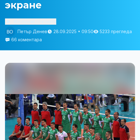
экране
Изслушай статията
Петър Денев
28.09.2025 • 09:50
5233 прегледа
66 коментара