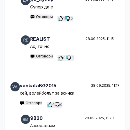
Супер да е
Отговори
1
0
REALIST
28.09.2025, 11:15
Ах, точно
Отговори
0
0
vankataBG2015
28.09.2025, 11:17
хей, волейболът за всички
Отговори
1
0
9B20
28.09.2025, 11:20
Азсерадвам