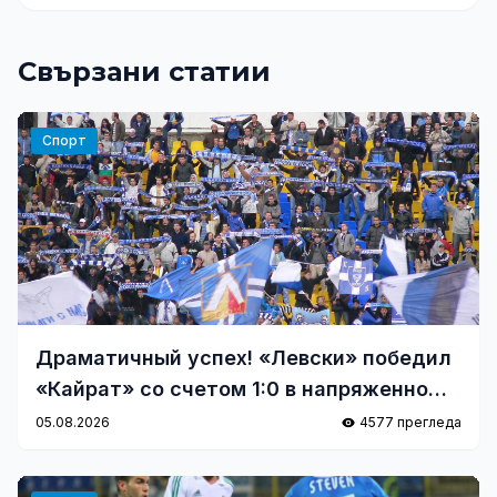
Свързани статии
Спорт
Драматичный успех! «Левски» победил
«Кайрат» со счетом 1:0 в напряженном
матче
05.08.2026
4577 прегледа