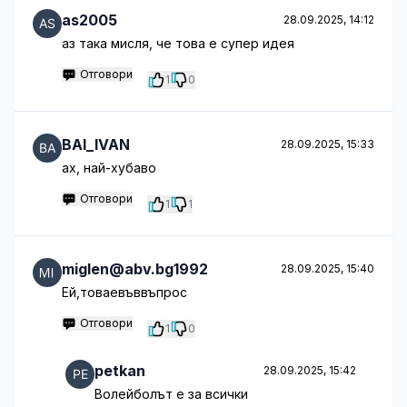
as2005
28.09.2025, 14:12
аз така мисля, че това е супер идея
Отговори
1
0
BAI_IVAN
28.09.2025, 15:33
ах, най-хубаво
Отговори
1
1
miglen@abv.bg1992
28.09.2025, 15:40
Ей,товаевъввъпрос
Отговори
1
0
petkan
28.09.2025, 15:42
Волейболът е за всички