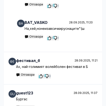
Отговори
1
1
BAT_VASKO
28.09.2025, 11:20
Hа,хей,нонеизавсичкируснаците"(ш
Отговори
1
1
фестивал_б
28.09.2025, 11:21
Ах, най-голимият волейболен фестивал в Б
Отговори
1
0
guest123
28.09.2025, 11:37
Бургас