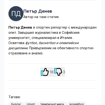
Петър Денев
Автор на тази статия
Петър Денев
е спортен репортер с международен
опит. Завършил журналистика в Софийския
университет, специализирал в Италия.
Осветява
футбол, баскетбол и олимпийски
дисциплини
. Привърженик на обективното спортно
отразяване и анализ.
18
3
Тагове:
Бургас
спорт
Чемпионат мира
волейбол