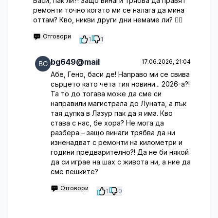
Баси, пак ли?! Защо винаги трябва да правят
ремонти точно когато ми се налага да мина
оттам? Кво, никви други дни немаме ли? 🤦‍♂️
Отговори
1
1
bg649@mail
17.06.2026, 21:04
Абе, Гено, баси де! Направо ми се свива
сърцето като чета тия новини... 2026-а?!
Та то до тогава може да сме си
направили магистрала до Луната, а пък
тая дупка в Лазур пак да я има. Кво
става с нас, бе хора? Не мога да
разбера – защо винаги трябва да ни
изненадват с ремонти на километри и
години предварително?! Да не би някой
да си играе на шах с живота ни, а ние да
сме пешките?
Отговори
1
0