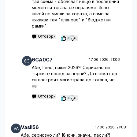
тая схема - обявяват нещо в последния
момент и тогава се оправяме. Явно
никой не мисли за хората, а само за
някакви там "планове" и "бюджетни
рамки".
Отговори
0
0
6CA0C7
17.06.2026, 21:06
Абе, Гено, пиши! 2026?! Сериозно ли
търсите повод за нерви? Да вземат да
си построят магистрала до тогава, че
на
Отговори
0
0
Vasil56
17.06.2026, 21:08
Абе, сериозно ли? 18 юни, значи... пак ли?!