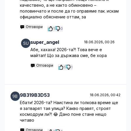
качествено, а не както обикновено –
половинчато и после да го оправяме пак. искам
официално обяснение оттам, за
Отговори
1
0
super_angel
18.06.2026, 00:26
Абе, хахаха! 2026-та?! Това вече е
майтап! Що за държава сме, бе хора
Отговори
1
1
9B319B3D53
18.06.2026, 00:42
Ебати! 2026-та? Наистина ли толкова време ще
я затварят тая улица? Какво правят, строят
космодрум ли?! 😂 Дано поне стане нещо
читаво
Отговори