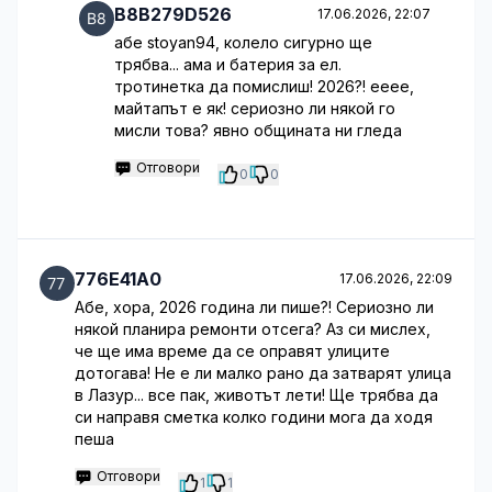
B8B279D526
17.06.2026, 22:07
абе stoyan94, колело сигурно ще
трябва... ама и батерия за ел.
тротинетка да помислиш! 2026?! ееее,
майтапът е як! сериозно ли някой го
мисли това? явно общината ни гледа
Отговори
0
0
776E41A0
17.06.2026, 22:09
Абе, хора, 2026 година ли пише?! Сериозно ли
някой планира ремонти отсега? Аз си мислех,
че ще има време да се оправят улиците
дотогава! Не е ли малко рано да затварят улица
в Лазур... все пак, животът лети! Ще трябва да
си направя сметка колко години мога да ходя
пеша
Отговори
1
1