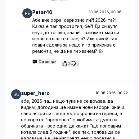
Petar46
18.06.2026, 00:06
Абе вие хора, сериозно ли?! 2026-та?!
Каква е тая простотия, бе?! Да си купя
внук до тогава, значи! Този кмет май си
играе на шалте с нас, а? Или някой там
прави сделка за нещо и го прикрива с
ремонти, че да не ги хванем? 👍
Отговори
0
0
super_hero
18.06.2026, 00:22
абе, 2026-та... нещо тука не се връзва. да
видим, догодина ще имаме нови избори, значи
явно някой си гледа дългосрочни интереси, а
не хората. "временно" е любимата дума на
общината – все едно да кажат "ще поправим
котела след 5 години". все пак, трябва да се
надяваме, че ще направят нещо полезно и