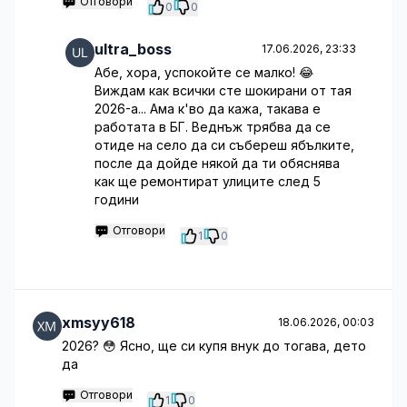
Отговори
0
0
ultra_boss
17.06.2026, 23:33
Абе, хора, успокойте се малко! 😂
Виждам как всички сте шокирани от тая
2026-а... Ама к'во да кажа, такава е
работата в БГ. Веднъж трябва да се
отиде на село да си събереш ябълките,
после да дойде някой да ти обяснява
как ще ремонтират улиците след 5
години
Отговори
1
0
xmsyy618
18.06.2026, 00:03
2026? 😳 Ясно, ще си купя внук до тогава, дето
да
Отговори
1
0