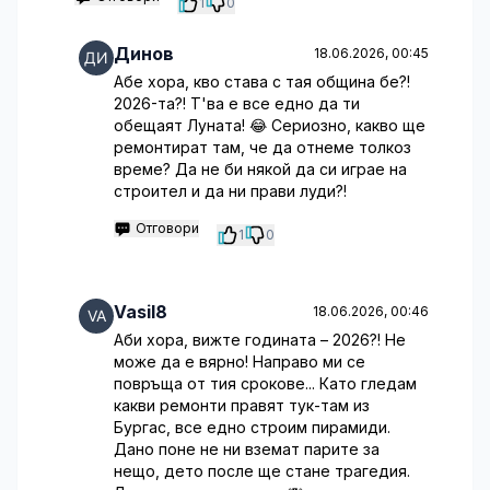
1
0
Динов
18.06.2026, 00:45
Абе хора, кво става с тая община бе?!
2026-та?! Т'ва е все едно да ти
обещаят Луната! 😂 Сериозно, какво ще
ремонтират там, че да отнеме толкоз
време? Да не би някой да си играе на
строител и да ни прави луди?!
Отговори
1
0
Vasil8
18.06.2026, 00:46
Аби хора, вижте годината – 2026?! Не
може да е вярно! Направо ми се
повръща от тия срокове... Като гледам
какви ремонти правят тук-там из
Бургас, все едно строим пирамиди.
Дано поне не ни вземат парите за
нещо, дето после ще стане трагедия.