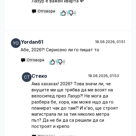
Лазур е важен кварта 💸
Отговори
1
0
Yordan61
18.06.2026, 01:51
Абе, 2026?! Сериозно ли го пишат то
Отговори
1
0
Стеко
18.06.2026, 01:53
Ама хахахах! 2026? Това значи ли, че
внуците ми ще трябва да ме возят на
велосипед през Лазур?! Не мога да
разбера бе, хора, как може нщо да го
планират чак до там?! И к'во, ще строят
магистрала ли за тия няколко метра
път? Да не би да са решили да си
построят и крепо