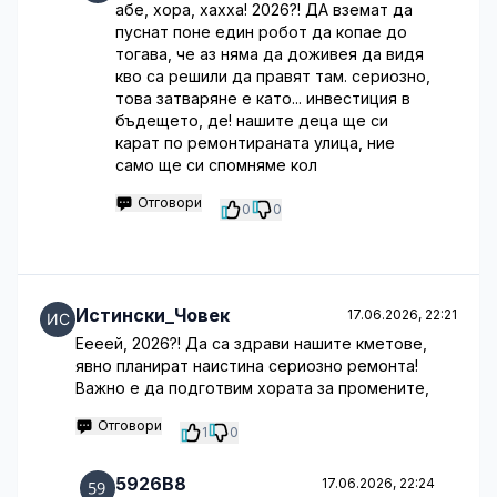
абе, хора, хахха! 2026?! ДА вземат да
пуснат поне един робот да копае до
тогава, че аз няма да доживея да видя
кво са решили да правят там. сериозно,
това затваряне е като... инвестиция в
бъдещето, де! нашите деца ще си
карат по ремонтираната улица, ние
само ще си спомняме кол
Отговори
0
0
Истински_Човек
17.06.2026, 22:21
Еееей, 2026?! Да са здрави нашите кметове,
явно планират наистина сериозно ремонта!
Важно е да подготвим хората за промените,
Отговори
1
0
5926B8
17.06.2026, 22:24