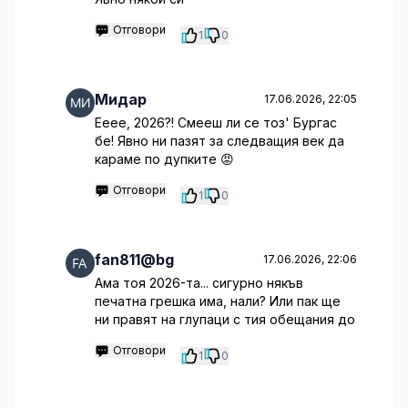
Отговори
1
0
Мидар
17.06.2026, 22:05
Ееее, 2026?! Смееш ли се тоз' Бургас
бе! Явно ни пазят за следващия век да
караме по дупките 😡
Отговори
1
0
fan811@bg
17.06.2026, 22:06
Ама тоя 2026-та... сигурно някъв
печатна грешка има, нали? Или пак ще
ни правят на глупаци с тия обещания до
Отговори
1
0