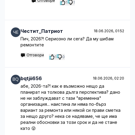
Отговори
1
1
Честит_Патриот
18.06.2026, 01:52
Пич, 2026?! Сериозно ли сега? Да му шибам
ремонтите
Отговори
1
0
bqtjii656
18.06.2026, 02:20
абе, 2026-та?! как е възможно нещо да
планират на толкова дълга перспектива? дано
не ни заблуждават с тази "временна"
организация... наистина ли няма по-бърз
вариант за ремонта или някой си прави сметка
за нещо друго? нека се надяваме, че ще има
реални обосновки за този срок и да не стане
като 😜