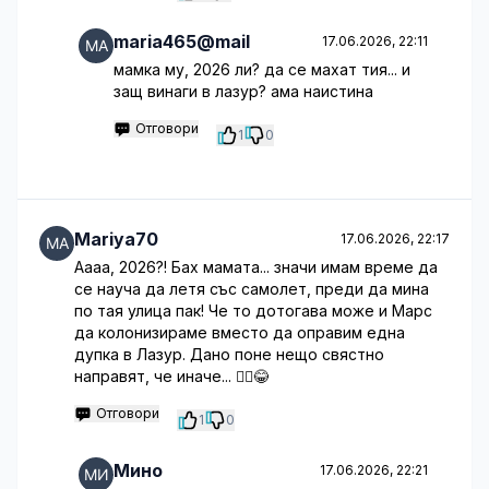
maria465@mail
17.06.2026, 22:11
мамка му, 2026 ли? да се махат тия... и
защ винаги в лазур? ама наистина
Отговори
1
0
Mariya70
17.06.2026, 22:17
Аааа, 2026?! Бах мамата... значи имам време да
се науча да летя със самолет, преди да мина
по тая улица пак! Че то дотогава може и Марс
да колонизираме вместо да оправим една
дупка в Лазур. Дано поне нещо свястно
направят, че иначе... 🤷‍♂️😂
Отговори
1
0
Мино
17.06.2026, 22:21