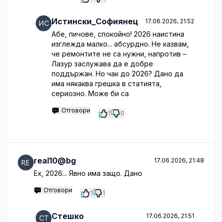
Истински_Софиянец
17.06.2026, 21:52
Абе, пичове, спокойно! 2026 наистина
изглежда малко... абсурдно. Не казвам,
че ремонтите не са нужни, напротив –
Лазур заслужава да е добре
поддържан. Но чак до 2026? Дано да
има някаква грешка в статията,
сериозно. Може би са
Отговори
1
0
real10@bg
17.06.2026, 21:48
Ех, 2026... Явно има защо. Дано
Отговори
1
1
Стешко
17.06.2026, 21:51