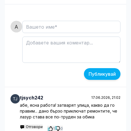
Публикувай
tjsych242
17.06.2026, 21:02
абе, ясна работа! затварят улица, какво да го
правим... дано бързо приключат ремонтите, че
лазур става все по-труден за обика
Отговори
1
0