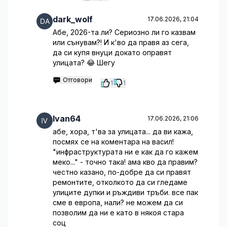
dark_wolf
17.06.2026, 21:04
Абе, 2026-та ли? Сериозно ли го казвам
или сънувам?! И к'во да правя аз сега,
да си купя внуци докато оправят
улицата? 😂 Шегу
Отговори
1
1
Ivan64
17.06.2026, 21:06
абе, хора, т'ва за улицата... да ви кажа,
посмях се на коментара на васил!
"инфраструктурата ни е как да го кажем
меко..." - точно така! ама кво да правим?
честно казано, по-добре да си правят
ремонтите, отколкото да си гледаме
улиците дупки и ръждиви тръби. все пак
сме в европа, нали? не можем да си
позволим да ни е като в някоя стара
соц