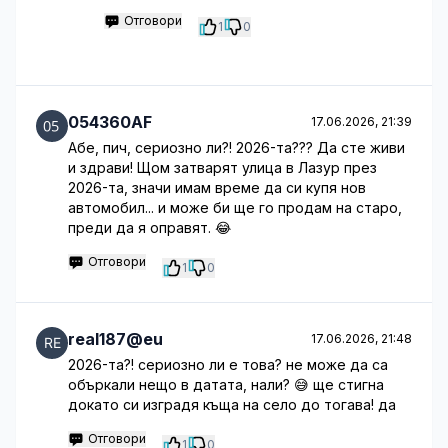
Отговори
1
0
054360AF
17.06.2026, 21:39
Абе, пич, сериозно ли?! 2026-та??? Да сте живи
и здрави! Щом затварят улица в Лазур през
2026-та, значи имам време да си купя нов
автомобил... и може би ще го продам на старо,
преди да я оправят. 😂
Отговори
1
0
real187@eu
17.06.2026, 21:48
2026-та?! сериозно ли е това? не може да са
объркали нещо в датата, нали? 😅 ще стигна
докато си изградя къща на село до тогава! да
Отговори
1
0