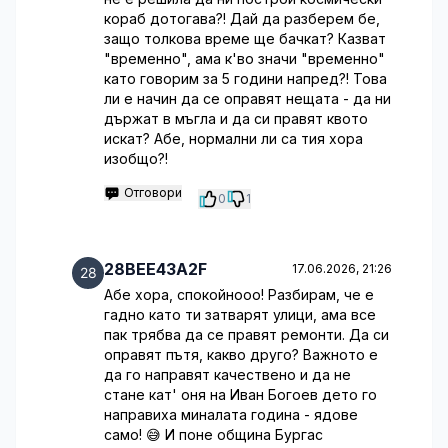
кораб дотогава?! Дай да разберем бе,
защо толкова време ще бачкат? Казват
"временно", ама к'во значи "временно"
като говорим за 5 години напред?! Това
ли е начин да се оправят нещата - да ни
държат в мъгла и да си правят квото
искат? Абе, нормални ли са тия хора
изобщо?!
Отговори
0
1
28BEE43A2F
17.06.2026, 21:26
Абе хора, спокойнооо! Разбирам, че е
гадно като ти затварят улици, ама все
пак трябва да се правят ремонти. Да си
оправят пътя, какво друго? Важното е
да го направят качествено и да не
стане кат' оня на Иван Богоев дето го
направиха миналата година - ядове
само! 😅 И поне община Бургас