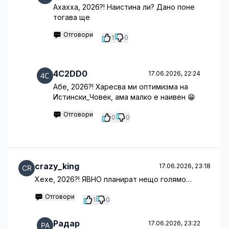
Ахахха, 2026?! Наистина ли? Дано поне
тогава ще
Отговори
1
0
4C2DD0
17.06.2026, 22:24
Абе, 2026?! Харесва ми оптимизма на
Истински_Човек, ама малко е наивен 😁
Отговори
0
0
crazy_king
17.06.2026, 23:18
Хехе, 2026?! ЯВНО планират нещо голямо…
Отговори
1
0
Радар
17.06.2026, 23:22