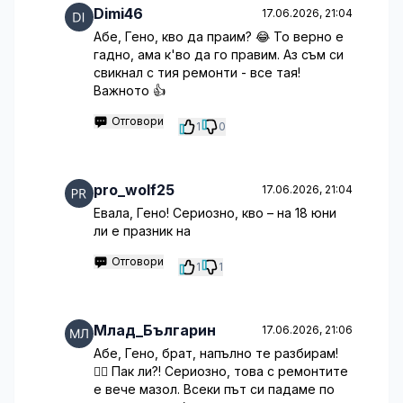
Dimi46
17.06.2026, 21:04
Абе, Гено, кво да праим? 😂 То верно е
гадно, ама к'во да го правим. Аз съм си
свикнал с тия ремонти - все тая!
Важното 👍
Отговори
1
0
pro_wolf25
17.06.2026, 21:04
Евала, Гено! Сериозно, кво – на 18 юни
ли е празник на
Отговори
1
1
Млад_Българин
17.06.2026, 21:06
Абе, Гено, брат, напълно те разбирам!
🤦‍♂️ Пак ли?! Сериозно, това с ремонтите
е вече мазол. Всеки път си падаме по