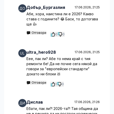
Добър_Бургазлия
17.06.2026, 21:25
Абе, хора, наистина ли е 2026? Какво
става с годините? 😂 Баси, то дотогава
ще 👍
Отговори
0
0
ultra_hero928
17.06.2026, 21:25
Еее, пак ли? Абе то нема край с тия
ремонти бе! Да не почне сега някой да
говори за "европейски стандарти"
докато ни блоки 💩
Отговори
1
0
Дислав
17.06.2026, 21:26
Ебати, пак ли?! 2026-та?! Тая община да
не е решила да ни построи космически