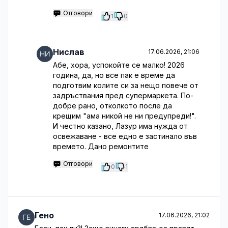
Отговори
1
0
Нислав
17.06.2026, 21:06
Абе, хора, успокойте се малко! 2026
година, да, но все пак е време да
подготвим колите си за нещо повече от
задръствания пред супермаркета. По-
добре рано, отколкото после да
крещим "ама никой не ни предупреди!".
И честно казано, Лазур има нужда от
освежаване - все едно е застинало във
времето. Дано ремонтите
Отговори
0
1
Гено
17.06.2026, 21:02