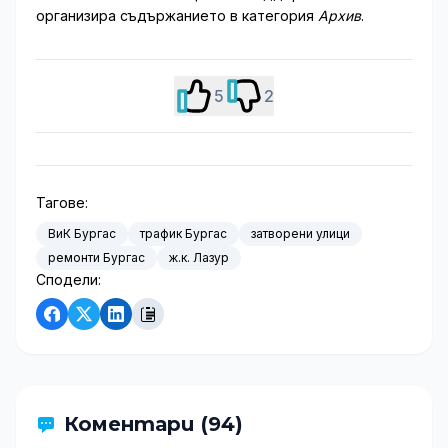
организира съдържанието в категория
Архив
.
5
2
Тагове:
ВиК Бургас
трафик Бургас
затворени улици
ремонти Бургас
ж.к. Лазур
Сподели:
Коментари (94)