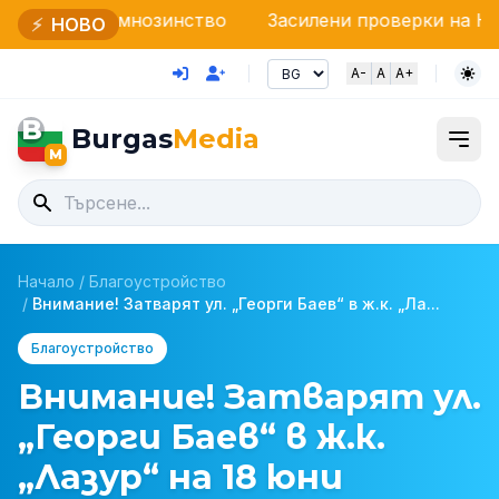
мнозинство
Засилени проверки на НАП и Гранична 
⚡
НОВО
A-
A
A+
B
Burgas
Media
M
Начало
/
Благоустройство
/
Внимание! Затварят ул. „Георги Баев“ в ж.к. „Ла...
Благоустройство
Внимание! Затварят ул.
„Георги Баев“ в ж.к.
„Лазур“ на 18 юни