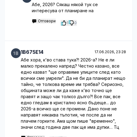
Абе, 2026? Сякаш някой тук се
интересува от планиране на
Отговори
1
0
1B675E14
17.06.2026, 23:28
Абе хора, к'во става тука?! 2026-а? Не е ли
малко прекалено напред? Честно казано, все
едно казват "ще оправяме улиците след като
всички сме умрели". Да не би да планират нещо
тайно, че толкова време им трябва? Сериозно,
общината може ли да каже к'во точно ще
правят и защо чак толкоз дълго?! Все пак, все
едно гледам в кристално ясно бъдеще... до
2026-а всичко ще се промени. Дано поне не
направят някаква тъпотия, че после да ни
плачем горките. Ама щом пише "временно",
значи след година две пак ще има дупки… Тц