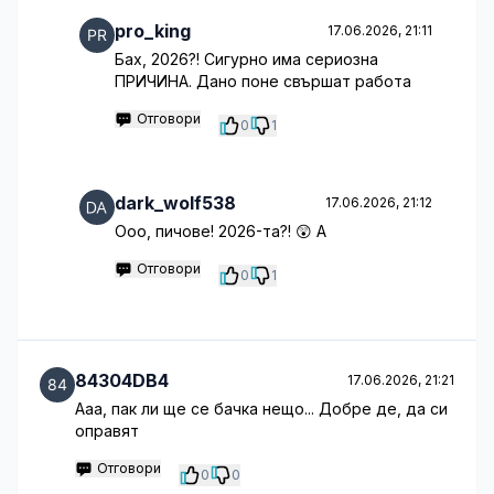
pro_king
17.06.2026, 21:11
Бах, 2026?! Сигурно има сериозна
ПРИЧИНА. Дано поне свършат работа
Отговори
0
1
dark_wolf538
17.06.2026, 21:12
Ооо, пичове! 2026-та?! 😲 А
Отговори
0
1
84304DB4
17.06.2026, 21:21
Ааа, пак ли ще се бачка нещо... Добре де, да си
оправят
Отговори
0
0