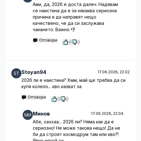
Ами, да, 2026 е доста далеч. Надявам
се наистина да е за някаква сериозна
причина и да направят нещо
качествено, че да си заслужава
чакането. Важно 👎
Отговори
0
0
Stoyan94
17.06.2026, 22:02
2026 ли е наистина? Хмм, май ще трябва да си
купя колело... кво казват за
Отговори
0
0
Минов
17.06.2026, 22:04
Абе, хаххаа... 2026 ли? Няма как да е
сериозно! Не може такова нещо! Да не
би да строят космодрум там или кво?!
Явно някой си