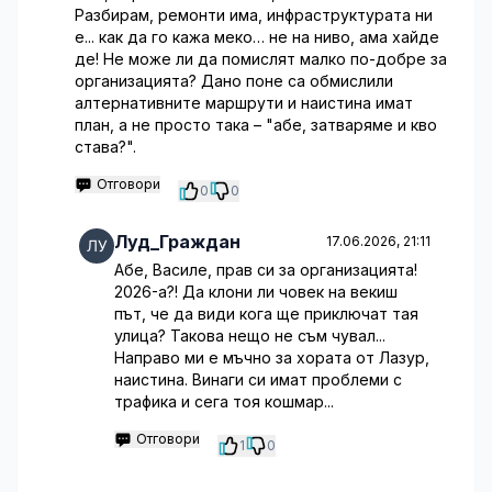
Разбирам, ремонти има, инфраструктурата ни
е... как да го кажа меко… не на ниво, ама хайде
де! Не може ли да помислят малко по-добре за
организацията? Дано поне са обмислили
алтернативните маршрути и наистина имат
план, а не просто така – "абе, затваряме и кво
става?".
Отговори
0
0
Луд_Граждан
17.06.2026, 21:11
Абе, Василе, прав си за организацията!
2026-а?! Да клони ли човек на векиш
път, че да види кога ще приключат тая
улица? Такова нещо не съм чувал...
Направо ми е мъчно за хората от Лазур,
наистина. Винаги си имат проблеми с
трафика и сега тоя кошмар...
Отговори
1
0