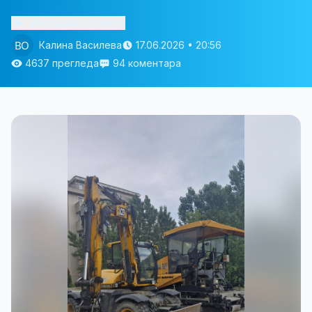
Изслушай статията
Калина Василева
17.06.2026 • 20:56
4637 прегледа
94 коментара