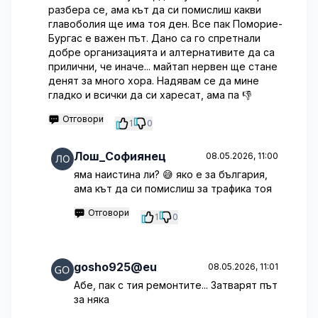
разбера се, ама кът да си помислиш какви
главоболия ще има тоя ден. Все пак Поморие-
Бургас е важен път. Дано са го спретнали
добре организацията и алтернативите да са
прилични, че иначе... майтап нервен ще стане
денят за много хора. Надявам се да мине
гладко и всички да си харесат, ама па 👎
Отговори
1
0
Лош_Софиянец
08.05.2026, 11:00
яма наистина ли? 😅 яко е за българия,
ама кът да си помислиш за трафика тоя
Отговори
1
0
gosho925@eu
08.05.2026, 11:01
Абе, пак с тия ремонтите... Затварят път
за няка