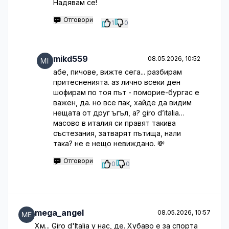
Надявам се!
Отговори
1
0
mikd559
08.05.2026, 10:52
абе, пичове, вижте сега... разбирам
притесненията. аз лично всеки ден
шофирам по тоя път - поморие-бургас е
важен, да. но все пак, хайде да видим
нещата от друг ъгъл, а? giro d’italia…
масово в италия си правят такива
състезания, затварят пътища, нали
така? не е нещо невиждано. 💸
Отговори
0
0
mega_angel
08.05.2026, 10:57
Хм... Giro d'Italia у нас, де. Хубаво е за спорта