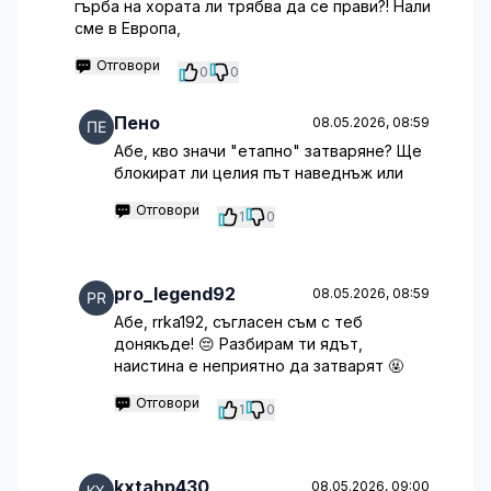
гърба на хората ли трябва да се прави?! Нали
сме в Европа,
Отговори
0
0
Пено
08.05.2026, 08:59
Абе, кво значи "етапно" затваряне? Ще
блокират ли целия път наведнъж или
Отговори
1
0
pro_legend92
08.05.2026, 08:59
Абе, rrka192, съгласен съм с теб
донякъде! 😔 Разбирам ти ядът,
наистина е неприятно да затварят 🤬
Отговори
1
0
kxtahp430
08.05.2026, 09:00