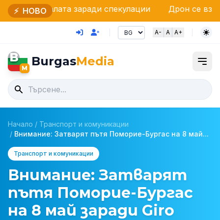
палата заради спекулации
Дрон се взриви на бълг
⚡
НОВО
A-
A
A+
B
Burgas
Media
M
Начало
/
Транспорт и комуникации
/
Внимание: Затварят пътя Поморие-Бургас на 8 май...
Транспорт и комуникации
Внимание: Затварят
пътя Поморие-Бургас
на 8 май заради Giro