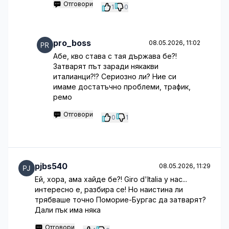
Отговори
1
0
pro_boss
08.05.2026, 11:02
Абе, кво става с тая държава бе?!
Затварят път заради някакви
италианци?!? Сериозно ли? Ние си
имаме достатъчно проблеми, трафик,
ремо
Отговори
0
1
pjbs540
08.05.2026, 11:29
Ей, хора, ама хайде бе?! Giro d'Italia у нас...
интересно е, разбира се! Но наистина ли
трябваше точно Поморие-Бургас да затварят?
Дали пък има няка
Отговори