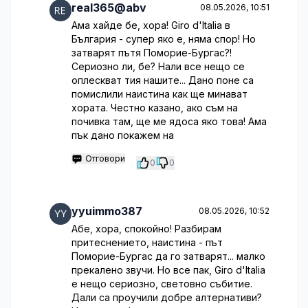
real365@abv
08.05.2026, 10:51
Ама хайде бе, хора! Giro d'Italia в
България - супер яко е, няма спор! Но
затварят пътя Поморие-Бургас?!
Сериозно ли, бе? Нали все нещо се
оплескват тия нашите... Дано поне са
помислили наистина как ще минават
хората. Честно казано, ако съм на
почивка там, ще ме ядоса яко това! Ама
пък дано покажем на
Отговори
0
0
yyuimmo387
08.05.2026, 10:52
Абе, хора, спокойно! Разбирам
притеснението, наистина - път
Поморие-Бургас да го затварят... малко
прекалено звучи. Но все пак, Giro d'Italia
е нещо сериозно, световно събитие.
Дали са проучили добре алтернативи?