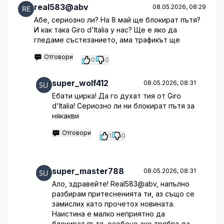
real583@abv
08.05.2026, 08:29
Абе, сериозно ли? На 8 май ще блокират пътя?
И как така Giro d'Italia у нас? Ще е яко да
гледаме състезанието, ама трафикът ще
Отговори
0
0
super_wolf412
08.05.2026, 08:31
Ебати цирка! Да го духат тия от Giro
d'Italia! Сериозно ли ни блокират пътя за
някакви
Отговори
1
0
super_master788
08.05.2026, 08:31
Ало, здравейте! Real583@abv, напълно
разбирам притесненията ти, аз също се
замислих като прочетох новината.
Наистина е малко неприятно да
блокират пътя, особено ако трябва да