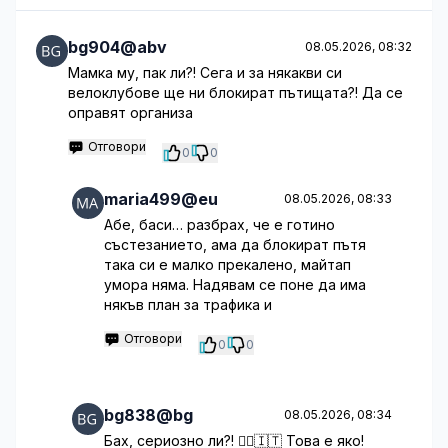
bg904@abv
08.05.2026, 08:32
Мамка му, пак ли?! Сега и за някакви си
велоклубове ще ни блокират пътищата?! Да се
оправят организа
Отговори
0
0
maria499@eu
08.05.2026, 08:33
Абе, баси… разбрах, че е готино
състезанието, ама да блокират пътя
така си е малко прекалено, майтап
умора няма. Надявам се поне да има
някъв план за трафика и
Отговори
0
0
bg838@bg
08.05.2026, 08:34
Бах, сериозно ли?! 🚴‍♂️🇮🇹 Това е яко!