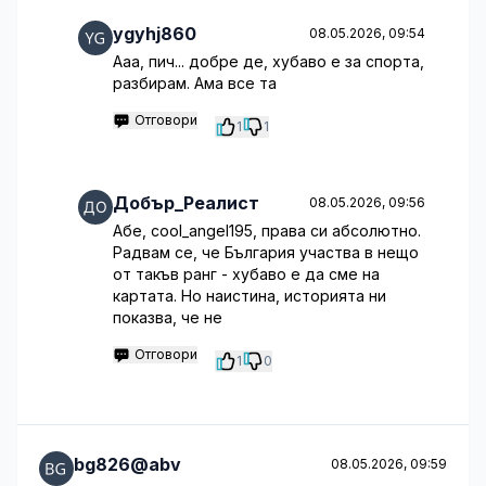
ygyhj860
08.05.2026, 09:54
Ааа, пич... добре де, хубаво е за спорта,
разбирам. Ама все та
Отговори
1
1
Добър_Реалист
08.05.2026, 09:56
Абе, cool_angel195, права си абсолютно.
Радвам се, че България участва в нещо
от такъв ранг - хубаво е да сме на
картата. Но наистина, историята ни
показва, че не
Отговори
1
0
bg826@abv
08.05.2026, 09:59