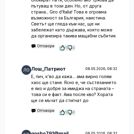
пътуваш в този ден. Но, от друга
страна... Giro d’Italia! Това е огромна
възможност за България, наистина.
Светът ще гледа към нас, ще ни
забележат като държава, която може
да организира такива мащабни събития.
Отговори
1
0
Лош_Патриот
08.05.2026, 08:32
Е, пич, к'во да кажа… ама вирно голям
хаос ще стане. Ясно е, че състезанието
е яко и добре за имиджа на страната –
това си е факт. Ама после кво? Хората
ще се мъчат да стигнат до
Отговори
1
0
gosho791@mail
08.05.2026, 08:32