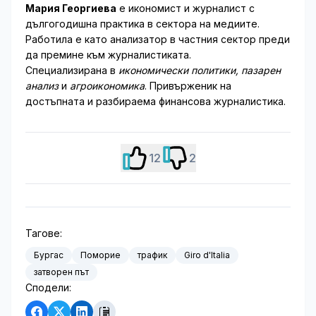
Мария Георгиева
е икономист и журналист с
дългогодишна практика в сектора на медиите.
Работила е като анализатор в частния сектор преди
да премине към журналистиката.
Специализирана в
икономически политики, пазарен
анализ
и
агроикономика
. Привърженик на
достъпната и разбираема финансова журналистика.
12
2
Тагове:
Бургас
Поморие
трафик
Giro d'Italia
затворен път
Сподели: