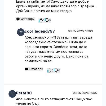
Евала за събитието! Само дано да е добре
организирано, че да няма голям зор с трафика...
Дай Боже всичко да мине гладко
Отговори
1
0
cool_legend797
08.05.2026, 10:03
Абе, сериозно ли?! Затварят път заради
колоездачно състезание? Няма да е
лесно за хората! Особено тези, дето
пътуват насам-натам постоянно за
работа или нещо друго. Дано поне са
помислили за ал
Отговори
0
0
Petar80
08.05.2026, 10:02
Абе, наистина ли го затварят пътя? Защо пък
точно на 8-ми