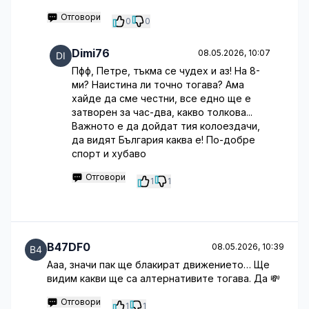
Отговори
0
0
Dimi76
08.05.2026, 10:07
Пфф, Петре, тъкма се чудех и аз! На 8-
ми? Наистина ли точно тогава? Ама
хайде да сме честни, все едно ще е
затворен за час-два, какво толкова...
Важното е да дойдат тия колоездачи,
да видят България каква е! По-добре
спорт и хубаво
Отговори
1
1
B47DF0
08.05.2026, 10:39
Ааа, значи пак ще блакират движението… Ще
видим какви ще са алтернативите тогава. Да 💸
Отговори
1
1