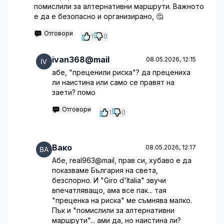
помислили за алтернативни маршрути. Важното
е да е безопасно и организирано, 🤔
Отговори
1
0
ivan368@mail
08.05.2026, 12:15
абе, "преценили риска"? да прецениха
ли наистина или само се правят на
заети? помо
Отговори
1
0
Вако
08.05.2026, 12:17
Абе, real963@mail, прав си, хубаво е да
показваме България на света,
безспорно. И "Giro d'Italia" звучи
впечатляващо, ама все пак... тая
"преценка на риска" ме съмнява малко.
Пък и "помислили за алтернативни
маршрути"... ами да, но наистина ли?