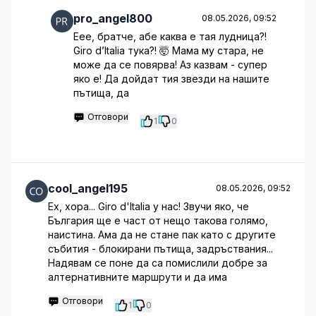
pro_angel800
08.05.2026, 09:52
Еее, братче, абе каква е тая лудница?!
Giro d’Italia тука?! 🤯 Мама му стара, не
може да се повярва! Аз казвам - супер
яко е! Да дойдат тия звезди на нашите
пътища, да
Отговори
1
0
cool_angel195
08.05.2026, 09:52
Ех, хора... Giro d'Italia у нас! Звучи яко, че
България ще е част от нещо такова голямо,
наистина. Ама да не стане пак като с другите
събития - блокирани пътища, задръствания...
Надявам се поне да са помислили добре за
алтернативните маршрути и да има
Отговори
1
0