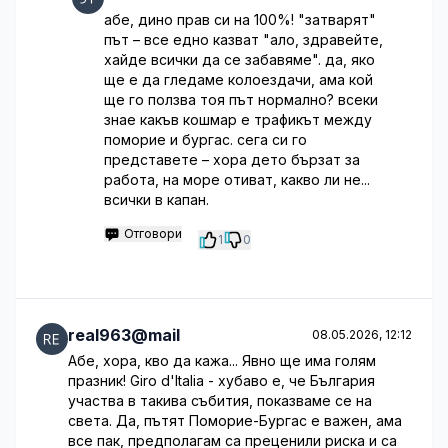
абе, дино прав си на 100%! "затварят"
път – все едно казват "ало, здравейте,
хайде всички да се забавяме". да, яко
ще е да гледаме колоездачи, ама кой
ще го ползва тоя път нормално? всеки
знае какъв кошмар е трафикът между
поморие и бургас. сега си го
представете – хора дето бързат за
работа, на море отиват, какво ли не...
всички в капан.
Отговори
1
0
real963@mail
08.05.2026, 12:12
Абе, хора, кво да кажа... Явно ще има голям
празник! Giro d'Italia - хубаво е, че България
участва в такива събития, показваме се на
света. Да, пътят Поморие-Бургас е важен, ама
все пак, предполагам са преценили риска и са