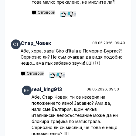
това малко прекалено, не мислите ли?!
Отговори
1
0
Стар_Човек
08.05.2026, 09:49
Абе, хора, хаха! Giro d’Italia в Поморие-Бургас?!
Сериозно ли? Не съм очаквал да видя подобно
нещо... ама пък забавно звучи! 🚴‍♂️🇮🇹
Отговори
1
0
real_king913
08.05.2026, 09:50
Абе, Стар_Човек, ти се изкефил на
положението явно! Забавно? Ами да,
нали сме България, щом някъв
италиански велосъстезание може да ни
блокира трафика по магистрала.
Сериозно ли си мислиш, че това е нещо
положително? 🚴‍♂️