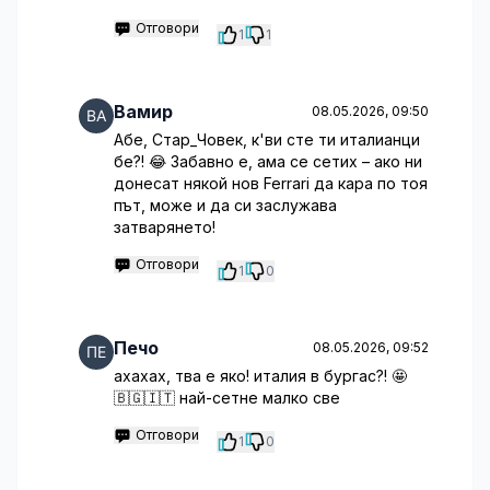
Отговори
1
1
Вамир
08.05.2026, 09:50
Абе, Стар_Човек, к'ви сте ти италианци
бе?! 😂 Забавно е, ама се сетих – ако ни
донесат някой нов Ferrari да кара по тоя
път, може и да си заслужава
затварянето!
Отговори
1
0
Печо
08.05.2026, 09:52
ахахах, тва е яко! италия в бургас?! 🤩
🇧🇬🇮🇹 най-сетне малко све
Отговори
1
0