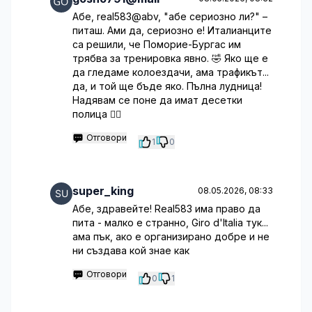
Абе, real583@abv, "абе сериозно ли?" –
питаш. Ами да, сериозно е! Италианците
са решили, че Поморие-Бургас им
трябва за тренировка явно. 🤣 Яко ще е
да гледаме колоездачи, ама трафикът...
да, и той ще бъде яко. Пълна лудница!
Надявам се поне да имат десетки
полица 🤦‍♂️
Отговори
1
0
super_king
08.05.2026, 08:33
Абе, здравейте! Real583 има право да
пита - малко е странно, Giro d'Italia тук...
ама пък, ако е организирано добре и не
ни създава кой знае как
Отговори
0
1