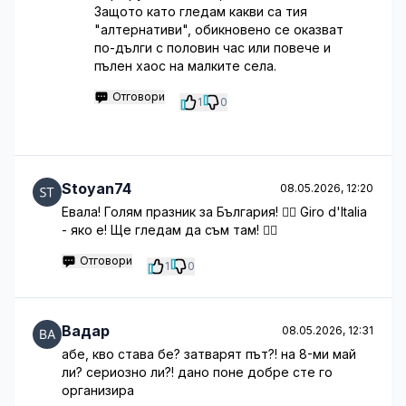
Защото като гледам какви са тия
"алтернативи", обикновено се оказват
по-дълги с половин час или повече и
пълен хаос на малките села.
Отговори
1
0
Stoyan74
08.05.2026, 12:20
Евала! Голям празник за България! 👍🏼 Giro d'Italia
- яко е! Ще гледам да съм там! 🚴‍♀️
Отговори
1
0
Вадар
08.05.2026, 12:31
абе, кво става бе? затварят път?! на 8-ми май
ли? сериозно ли?! дано поне добре сте го
организира