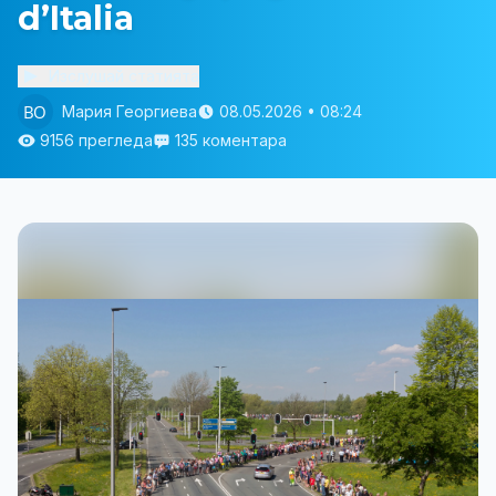
d’Italia
Изслушай статията
Мария Георгиева
08.05.2026 • 08:24
9156 прегледа
135 коментара