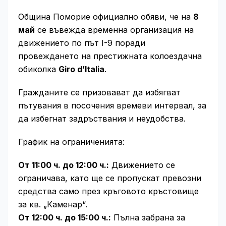
Община Поморие официално обяви, че на
8
май
се въвежда временна организация на
движението по път I-9 поради
провеждането на престижната колоездачна
обиколка
Giro d’Italia
.
Гражданите се призовават да избягват
пътувания в посочения времеви интервал, за
да избегнат задръствания и неудобства.
График на ограниченията:
От 11:00 ч. до 12:00 ч.:
Движението се
ограничава, като ще се пропускат превозни
средства само през кръговото кръстовище
за кв. „Каменар“.
От 12:00 ч. до 15:00 ч.:
Пълна забрана за