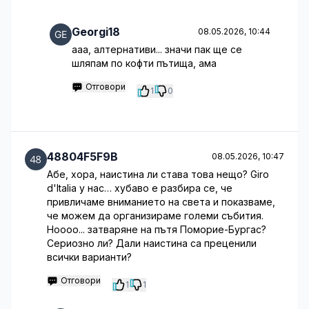
Georgi18
08.05.2026, 10:44
ааа, алтернативи... значи пак ще се
шляпам по кофти пътища, ама
Отговори
1
0
48804F5F9B
08.05.2026, 10:47
Абе, хора, наистина ли става това нещо? Giro
d'Italia у нас… хубаво е разбира се, че
привличаме вниманието на света и показваме,
че можем да организираме големи събития.
Ноооо... затваряне на пътя Поморие-Бургас?
Сериозно ли? Дали наистина са преценили
всички варианти?
Отговори
1
1