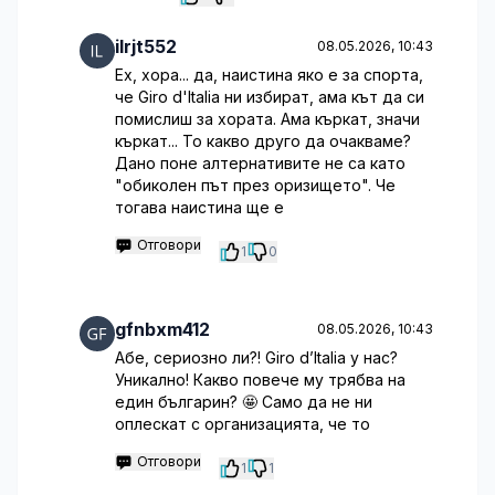
ilrjt552
08.05.2026, 10:43
Ех, хора... да, наистина яко е за спорта,
че Giro d'Italia ни избират, ама кът да си
помислиш за хората. Ама къркат, значи
къркат... То какво друго да очакваме?
Дано поне алтернативите не са като
"обиколен път през оризището". Че
тогава наистина ще е
Отговори
1
0
gfnbxm412
08.05.2026, 10:43
Абе, сериозно ли?! Giro d’Italia у нас?
Уникално! Какво повече му трябва на
един българин? 🤩 Само да не ни
оплескат с организацията, че то
Отговори
1
1