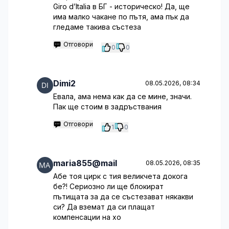
Giro d’Italia в БГ - историческо! Да, ще
има малко чакане по пътя, ама пък да
гледаме такива състеза
Отговори
0
0
Dimi2
08.05.2026, 08:34
Евала, ама нема как да се мине, значи.
Пак ще стоим в задръствания
Отговори
1
0
maria855@mail
08.05.2026, 08:35
Абе тоя цирк с тия великчета докога
бе?! Сериозно ли ще блокират
пътищата за да се състезават някакви
си? Да вземат да си плащат
компенсации на хо