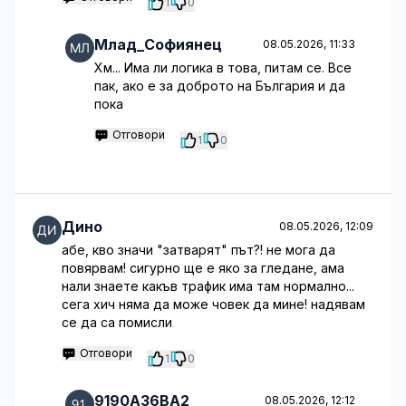
1
0
Млад_Софиянец
08.05.2026, 11:33
Хм... Има ли логика в това, питам се. Все
пак, ако е за доброто на България и да
пока
Отговори
1
0
Дино
08.05.2026, 12:09
абе, кво значи "затварят" път?! не мога да
повярвам! сигурно ще е яко за гледане, ама
нали знаете какъв трафик има там нормално...
сега хич няма да може човек да мине! надявам
се да са помисли
Отговори
1
0
9190A36BA2
08.05.2026, 12:12