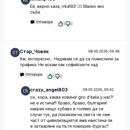
Ей, верно каза, rrka192! 🤦‍♀️ Малко яко
съби
Отговори
1
0
Стар_Човек
08.05.2026, 09:38
Хм, ентересно... Надявам се да са помислили за
трафика. Не искам пак софийските зад
Отговори
1
0
crazy_angel803
08.05.2026, 09:42
ох, хора, каква новина! giro d’italia у нас?!
не е истина!!! браво, браво, българия!
накрая нещо хубаво и голямо да се
случи тук, да покажем на света че сме
част от цивилизацията! ама наистина ли
е затваряне на пътя поморие-бургас?