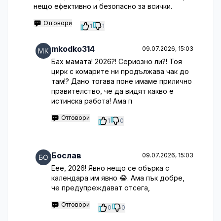
нещо ефективно и безопасно за всички.
Отговори
1
1
mkodko314
09.07.2026, 15:03
Бах мамата! 2026?! Сериозно ли?! Тоя
цирк с комарите ни продължава чак до
там!? Дано тогава поне имаме прилично
правителство, че да видят какво е
истинска работа! Ама п
Отговори
1
0
Бослав
09.07.2026, 15:03
Еее, 2026! Явно нещо се обърка с
календара им явно 😂. Ама пък добре,
че предупреждават отсега,
Отговори
0
0