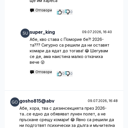
ще им хареса
Отговори
0
0
super_king
09.07.2026, 16:40
Абе, кво става с Поморие бе?! 2026-
та??? Сигурно са решили да ни оставят
комари да ядат до тогава! 😂 Шегувам
се де, ама наистина малко откачиха
вече 😜
Отговори
0
0
gosho815@abv
09.07.2026, 16:48
Абе, хора, тва с дезинсекцията през 2026-
та...се едно да обявяват лунен полет, а не
пръскане срещу комари! 😂 Явно са решили да
ни подготвят психически за дълга и мъчителна