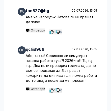
fan527@bg
09.07.2026, 15:05
Ама че напредък! Затова ли ни пращат
да живе
Отговори
1
0
qcliid966
09.07.2026, 15:05
Абе, хахха! Сериозно ли симулират
някаква работа тука?! 2026-та?! Тц тц
тц... Два пъти проверих годината, да не
съм се прецакал аз. Да пращат
комарите да ми пишат дипломна работа
до тогава, а после да ме пръскат!
Отговори
1
0