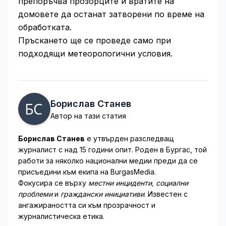
препоръчва прозорците и вратите на
домовете да останат затворени по време на
обработката.
Пръскането ще се проведе само при
подходящи метеорологични условия.
Борислав Станев
Автор на тази статия
Борислав Станев
е утвърден разследващ
журналист с над 15 години опит. Роден в Бургас, той
работи за няколко национални медии преди да се
присъедини към екипа на BurgasMedia.
Фокусира се върху
местни инциденти, социални
проблеми
и
граждански инициативи
. Известен с
ангажираността си към прозрачност и
журналистическа етика.