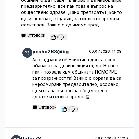
предварително, все пак това е въпрос на
обществено здраве. Дано препаратът, който
ще използват, е щадящ за околната среда и
ефективен. Важно е да имаме пред
Отговори
1
0
pesho263@bg
09.07.2026, 14:08
Ало, здравейте! Наистина доста рано
обявяват за дезинсекцията, да. Но все
пак - похвала към общината ПОМОРИЕ
за прозрачността! Важно е хората да са
информирани предварително, особено
щом става въпрос за обществено
здраве и околна среда. 👏
Отговори
1
0
Petar78
09.07.2026, 14:09