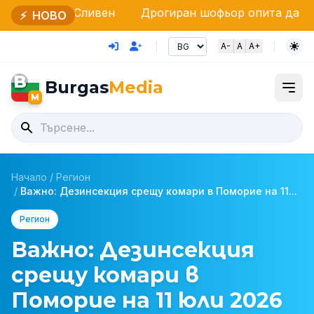
ливен
Дрогиран шофьор опита да подкупи полица
⚡
НОВО
A-
A
A+
B
Burgas
Media
M
Начало
/
Регион
/
Важно: Дезинсекция срещу комари в Поморие на 11...
Регион
Важно: Дезинсекция
срещу комари в
Поморие на 11 юли 2026