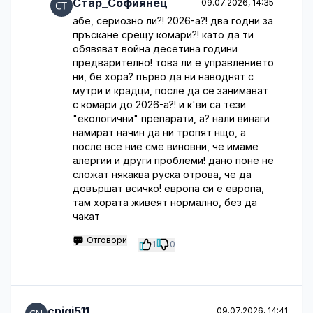
Стар_Софиянец
09.07.2026, 14:35
абе, сериозно ли?! 2026-а?! два годни за
пръскане срещу комари?! като да ти
обявяват война десетина години
предварително! това ли е управлението
ни, бе хора? първо да ни наводнят с
мутри и крадци, после да се занимават
с комари до 2026-а?! и к'ви са тези
"екологични" препарати, а? нали винаги
намират начин да ни тропят нщо, а
после все ние сме виновни, че имаме
алергии и други проблеми! дано поне не
сложат някаква руска отрова, че да
довършат всичко! европа си е европа,
там хората живеят нормално, без да
чакат
Отговори
1
0
cniqj511
09.07.2026, 14:41