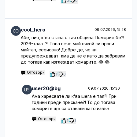
0
0
cool_hero
09.07.2026, 15:28
Абе, пич, к'во става с тая община Поморие бе?!
2026-тааа...?! Това вече май някой си прави
майтап, сериозно! Добре де, че ни
предупреждават, ама да не е като да забравим
до тогава как изглеждат комарите. 😂 😂
Отговори
1
0
user20@bg
09.07.2026, 15:30
Ама харесвате ли к'ва шега е тая?! Три
години преди пръскане?! То до тогава
комарите ще са станали като извън
Отговори
1
1