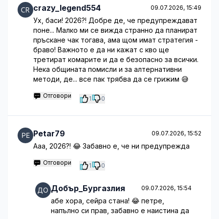
crazy_legend554
09.07.2026, 15:49
Ух, баси! 2026?! Добре де, че предупреждават
поне... Малко ми се вижда странно да планират
пръскане чак тогава, ама щом имат стратегия -
браво! Важното е да ни кажат с кво ще
третират комарите и да е безопасно за всички.
Нека общината помисли и за алтернативни
методи, де... все пак трябва да се грижим 😅
Отговори
1
0
Petar79
09.07.2026, 15:52
Ааа, 2026?! 😂 Забавно е, че ни предупрежда
Отговори
1
0
Добър_Бургазлия
09.07.2026, 15:54
абе хора, сейра стана! 😂 петре,
напълно си прав, забавно е наистина да