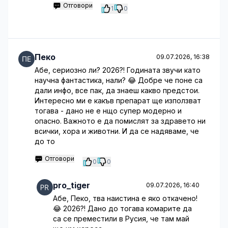
Отговори
1
0
Пеко
09.07.2026, 16:38
Абе, сериозно ли? 2026?! Годината звучи като
научна фантастика, нали? 😂 Добре че поне са
дали инфо, все пак, да знаеш какво предстои.
Интересно ми е какъв препарат ще използват
тогава - дано не е нщо супер модерно и
опасно. Важното е да помислят за здравето ни
всички, хора и животни. И да се надяваме, че
до то
Отговори
0
0
pro_tiger
09.07.2026, 16:40
Абе, Пеко, тва наистина е яко откачено!
😂 2026?! Дано до тогава комарите да
са се преместили в Русия, че там май