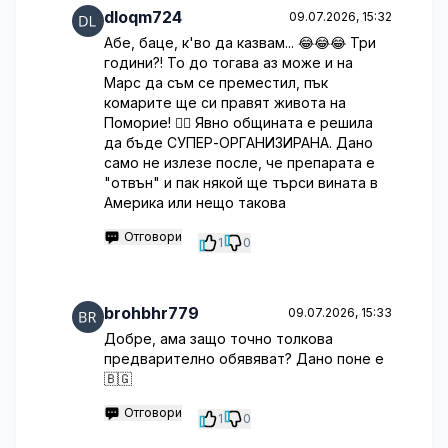
dloqm724
09.07.2026, 15:32
Абе, баце, к'во да казвам... 😂😂😂 Три
години?! То до тогава аз може и на
Марс да съм се преместил, пък
комарите ще си правят живота на
Поморие! 🤦‍♂️ Явно общината е решила
да бъде СУПЕР-ОРГАНИЗИРАНА. Дано
само не излезе после, че препарата е
"отвън" и пак някой ще търси вината в
Америка или нещо такова
Отговори
1
0
brohbhr779
09.07.2026, 15:33
Добре, ама защо точно толкова
предварително обявяват? Дано поне е
🇧🇬
Отговори
1
0