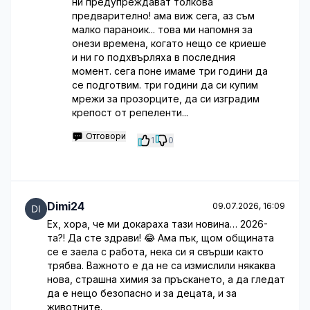
ни предупреждават толкова
предварително! ама виж сега, аз съм
малко параноик... това ми напомня за
онези времена, когато нещо се криеше
и ни го подхвърляха в последния
момент. сега поне имаме три години да
се подготвим. три години да си купим
мрежи за прозорците, да си изградим
крепост от репеленти...
Отговори
1
0
Dimi24
09.07.2026, 16:09
Ех, хора, че ми докараха тази новина… 2026-
та?! Да сте здрави! 😂 Ама пък, щом общината
се е заела с работа, нека си я свърши както
трябва. Важното е да не са измислили някаква
нова, страшна химия за пръскането, а да гледат
да е нещо безопасно и за децата, и за
животните.