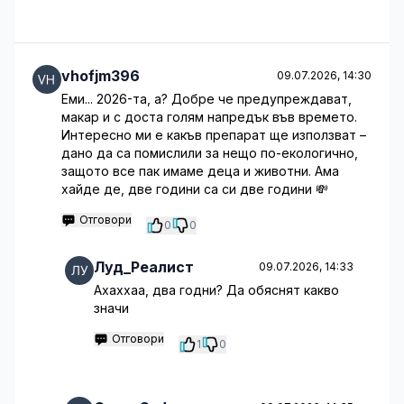
vhofjm396
09.07.2026, 14:30
Еми... 2026-та, а? Добре че предупреждават,
макар и с доста голям напредък във времето.
Интересно ми е какъв препарат ще използват –
дано да са помислили за нещо по-екологично,
защото все пак имаме деца и животни. Ама
хайде де, две години са си две години 💸
Отговори
0
0
Луд_Реалист
09.07.2026, 14:33
Ахаххаа, два годни? Да обяснят какво
значи
Отговори
1
0