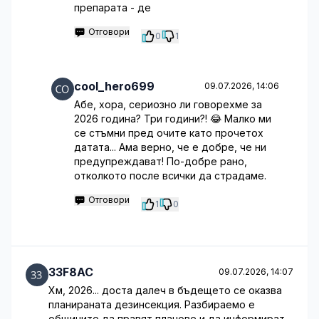
препарата - де
Отговори
0
1
cool_hero699
09.07.2026, 14:06
Абе, хора, сериозно ли говорехме за
2026 година? Три години?! 😂 Малко ми
се стъмни пред очите като прочетох
датата... Ама верно, че е добре, че ни
предупреждават! По-добре рано,
отколкото после всички да страдаме.
Отговори
1
0
33F8AC
09.07.2026, 14:07
Хм, 2026... доста далеч в бъдещето се оказва
планираната дезинсекция. Разбираемо е
общините да правят планове и да информират