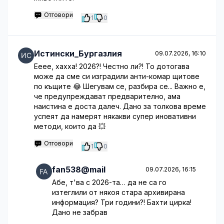
Отговори
1
0
Истински_Бургазлия
09.07.2026, 16:10
Ееее, хахха! 2026?! Честно ли?! То дотогава
може да сме си изградили анти-комар щитове
по къщите 😂 Шегувам се, разбира се... Важно е,
че предупреждават предварително, ама
наистина е доста далеч. Дано за толкова време
успеят да намерят някакви супер иновативни
методи, които да 💥
Отговори
1
0
fan538@mail
09.07.2026, 16:15
Абе, т'ва с 2026-та… да не са го
изтеглили от някоя стара архивирана
информация? Три години?! Бахти цирка!
Дано не забрав