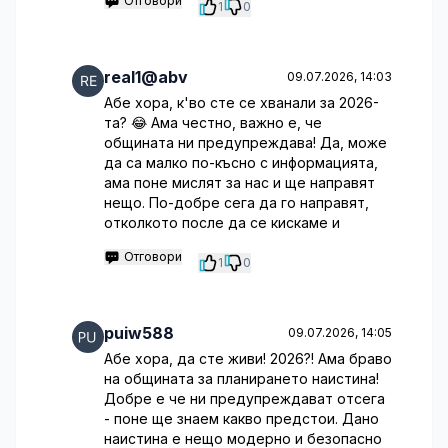
Отговори
1
0
real1@abv
09.07.2026, 14:03
Абе хора, к'во сте се хванали за 2026-
та? 😂 Ама честно, важно е, че
общината ни предупреждава! Да, може
да са малко по-късно с информацията,
ама поне мислят за нас и ще направят
нещо. По-добре сега да го направят,
отколкото после да се кискаме и
Отговори
1
0
puiw588
09.07.2026, 14:05
Абе хора, да сте живи! 2026?! Ама браво
на общината за планирането наистина!
Добре е че ни предупреждават отсега
- поне ще знаем какво предстои. Дано
наистина е нещо модерно и безопасно