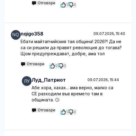
Отговори
1
0
nqigo358
09.07.2026, 15:40
Ебати майтапчийския тая община! 2026?! Да не
са си решили да правят революция до тогава?
Щом предупреждават, добре, ама тол
Отговори
0
0
Луд_Патриот
09.07.2026, 15:44
Абе хора, хахах... ама верно, малко са
СЕ разходили във времето там в
общината. 🙄
Отговори
1
0