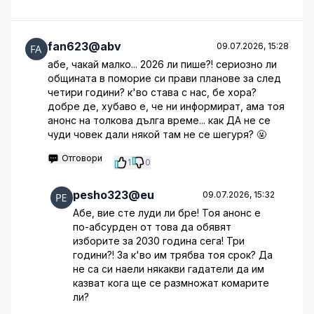
fan623@abv
09.07.2026, 15:28
абе, чакай малко... 2026 ли пише?! сериозно ли
общината в поморие си прави планове за след
четири години? к'во става с нас, бе хора?
добре де, хубаво е, че ни информират, ама тоя
анонс на толкова дълга време... как ДА не се
чуди човек дали някой там не се шегуря? 🤬
Отговори
1
0
pesho323@eu
09.07.2026, 15:32
Абе, вие сте луди ли бре! Тоя анонс е
по-абсурден от това да обявят
изборите за 2030 година сега! Три
години?! За к'во им трябва тоя срок? Да
не са си наели някакви гадатели да им
казват кога ще се размножат комарите
ли?