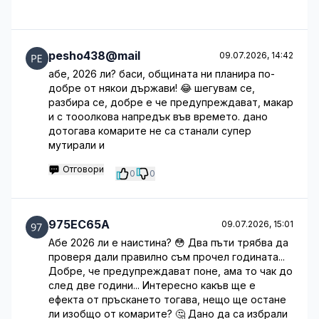
pesho438@mail
09.07.2026, 14:42
абе, 2026 ли? баси, общината ни планира по-
добре от някои държави! 😂 шегувам се,
разбира се, добре е че предупреждават, макар
и с тооолкова напредък във времето. дано
дотогава комарите не са станали супер
мутирали и
Отговори
0
0
975EC65A
09.07.2026, 15:01
Абе 2026 ли е наистина? 😳 Два пъти трябва да
проверя дали правилно съм прочел годината...
Добре, че предупреждават поне, ама то чак до
след две години... Интересно какъв ще е
ефекта от пръскането тогава, нещо ще остане
ли изобщо от комарите? 🤔 Дано да са избрали