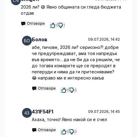
2026 ли? 😅 Явно общината си гледа бюджета
отдав
Отговори
1
1
Болов
09.07.2026, 14:42
абе, пичове, 2026 ли? сериозно?! добре
че предупреждават, ама тоя напредък
във времето... да не би да са решили, че
до тогава комарите ще се преродят в
пеперуди и няма да ги притесняваме?
😂 направо ми е интересно какъв
Отговори
1
0
431F54F1
09.07.2026, 14:45
Ахаха, точно! Явно накой си е счел
Отговори
1
0