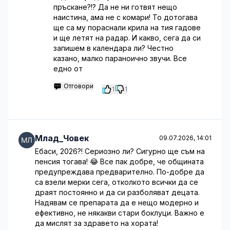
пръскане?!? Да не ни готвят нещо
наистина, ама не с комари! То дотогава
ще са му пораснали крила на тия гадове
и ще летят на радар. И какво, сега да си
запишем в календара ли? Честно
казано, малко параноично звучи. Все
едно от
Отговори
1
1
Млад_Човек
09.07.2026, 14:01
Ебаси, 2026?! Сериозно ли? Сигурно ще съм на
пенсия тогава! 😂 Все пак добре, че общината
предупреждава предварително. По-добре да
са взели мерки сега, отколкото всички да се
драят постоянно и да си разболяват децата.
Надявам се препарата да е нещо модерно и
ефективно, не някакви стари боклуци. Важно е
да мислят за здравето на хората!