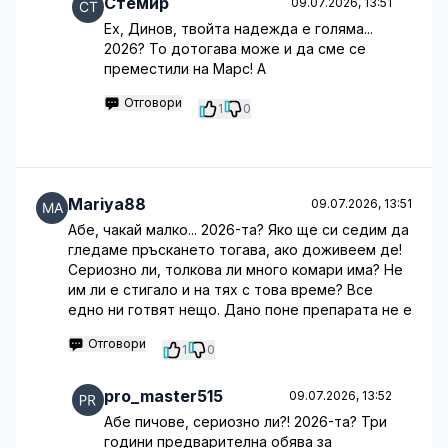
Стемир
09.07.2026, 13:51
Ех, Динов, твойта надежда е голяма...
2026? То дотогава може и да сме се
преместили на Марс! А
Отговори
1
0
Mariya88
09.07.2026, 13:51
Абе, чакай малко... 2026-та? Яко ще си седим да
гледаме пръскането тогава, ако доживеем де!
Сериозно ли, толкова ли много комари има? Не
им ли е стигало и на тях с това време? Все
едно ни готвят нещо. Дано поне препарата не е
Отговори
1
0
pro_master515
09.07.2026, 13:52
Абе пичове, сериозно ли?! 2026-та? Три
години предварителна обява за