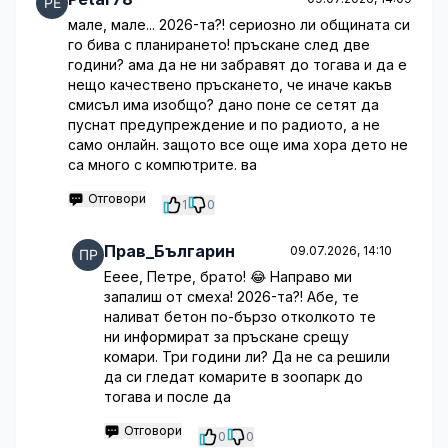
мале, мале... 2026-та?! сериозно ли общината си
го бива с планирането! пръскане след две
години? ама да не ни забравят до тогава и да е
нещо качествено пръскането, че иначе какъв
смисъл има изобщо? дано поне се сетят да
пуснат предупреждение и по радиото, а не
само онлайн. защото все още има хора дето не
са много с компютрите. ва
Отговори
1
0
Прав_Българин
09.07.2026, 14:10
Ееее, Петре, брато! 😂 Направо ми
запалиш от смеха! 2026-та?! Абе, те
наливат бетон по-бързо отколкото те
ни информират за пръскане срещу
комари. Три години ли? Да не са решили
да си гледат комарите в зоопарк до
тогава и после да
Отговори
0
0