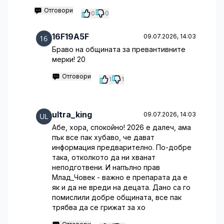
Отговори
0
0
16F19A5F
09.07.2026, 14:03
Браво на общината за превантивните
мерки! 20
Отговори
1
1
ultra_king
09.07.2026, 14:03
Абе, хора, спокойно! 2026 е далеч, ама
пък все пак хубаво, че дават
информация предварително. По-добре
така, отколкото да ни хванат
неподготвени. И напълно прав
Млад_Човек - важно е препарата да е
як и да не вреди на децата. Дано са го
помислили добре общината, все пак
трябва да се грижат за хо