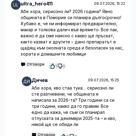
ultra_hero411
09.07.2026, 15:22
Абе хора, сериозно ли? 2026 година? Явно
общината в Поморие си планира дългосрочно!
Хубаво е, че ни информират предварително,
макар и толкова далеч във времето. Все пак,
важно е да сме наясно с какво ще пръскат,
както казват и другите – дано препаратът е
щадящ към околната среда и безопасен за нас,
хората и домашните любимци
Отговори
1
0
Дичев
09.07.2026, 15:25
Абе хора, кво стаа тука… сериозно ли
сте разгневени, че общината е
написала за 2026-та? Три години са си
три години, какво да го правим. Все
едно да кажа, че съм си планирал
отпуската за декември 2025-та – и кво,
някой ще се обиди ли
Отговори