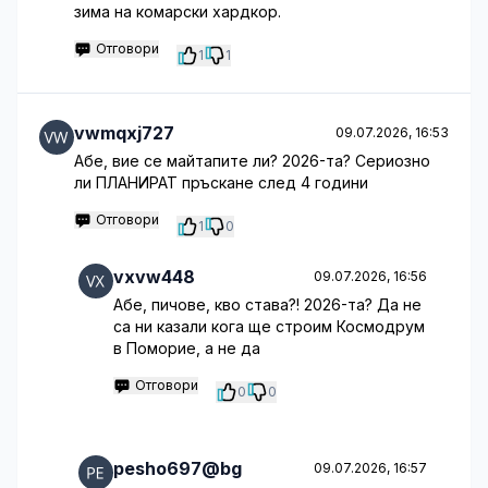
зима на комарски хардкор.
Отговори
1
1
vwmqxj727
09.07.2026, 16:53
Абе, вие се майтапите ли? 2026-та? Сериозно
ли ПЛАНИРАТ пръскане след 4 години
Отговори
1
0
vxvw448
09.07.2026, 16:56
Абе, пичове, кво става?! 2026-та? Да не
са ни казали кога ще строим Космодрум
в Поморие, а не да
Отговори
0
0
pesho697@bg
09.07.2026, 16:57