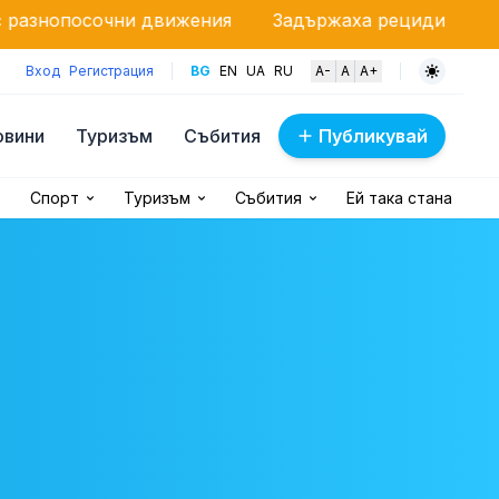
ни движения
Задържаха рецидивист за палежа на 
Вход
Регистрация
BG
EN
UA
RU
A-
A
A+
овини
Туризъм
Събития
Публикувай
Спорт
Туризъм
Събития
Ей така стана