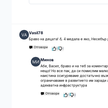
Vasil78
Браво на децата! 💪 4 медала е яко, Несебър 
Отговори
1
1
Минов
Абе, Васил, браво и на теб за коментар
нещо! Но все пак, да си помислим малк
наистина осигуряваме достатъчно въз
ограничаваме в развитието им заради 
адекватна инфраструктура
Отговори
1
0