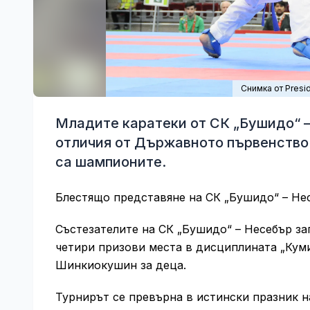
Снимка от Presid
Младите каратеки от СК „Бушидо“ –
отличия от Държавното първенство
са шампионите.
Блестящо представяне на СК „Бушидо“ – Не
Състезателите на СК „Бушидо“ – Несебър за
четири призови места в дисциплината „Кум
Шинкиокушин за деца.
Турнирът се превърна в истински празник н