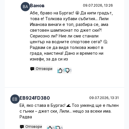
Ванов
09.07.2026, 13:26
Абе, браво на Бургас! 🤩 Да кипи градът,
това е! Толкова хубави събития... Лили
Иванова винаги е топ, разбира се, ама
световен шампионат по джет ски?!
Сериозно ли? Ние ли сме станали
център на водните спортове сега? 🤔
Радвам се да видя толкова живот в
града, наистина! Дано и времето ни
изкефи, за да си из
Отговори
1
1
EB924FD380
09.07.2026, 13:31
Ей, яко става в Бургас! 🌊 Тоз уикенд ще е пълен
с гънки – джет ски, Лили... нещо за всеки има.
Радва
Отговори
0
0