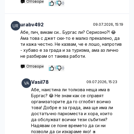
Отговори
1
0
urabv492
09.07.2026, 15:19
Абе, пич, викам си... Бургас ли? Сериозно?! 😂
Ама това с джет ски-то е малко прекалено, да
ти кажа честно. Не казвам, че е лошо, напротив
- хубаво е за града и за туризма, ама аз лично
не разбирам от такива работи.
Отговори
1
0
Vasil78
09.07.2026, 15:23
Абе, наистина ли толкова неща има в
Бургас? 😂 Не знам как се справят
организаторите да го сглобят всичко
това! Добре е за града, ама ще има ли
достатъчно паркоместа и хора, които
да обслужват всички тези събития?
Надявам се поне времето да си ни
позволи да си изкараме яко! ☀️