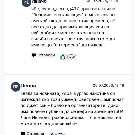
Ивачо
09.07.2026, 12:36
ябе, супер_легенд437, прав си напълно!
"безсмислена класация" е меко казано.
ама кой гледа логика в тия времена, а?
все едно да правим класация кои са
най-добрите места за хранене на
гълъби в парка – все тая, важното е да
има нещо "интересно" да пишеш.
Отговори
0
0
Пенов
09.07.2026, 12:49
Евала за новината, хора! Бургас наистина си
изглежда яко този уикенд. Световен шампионат
по джет ски – браво на организаторите, дано
има повече публика да се кефи на зрелището! И
Лили Иванова, разбирасееем… тя е машина, не
може да я подценяваш! 🤩
Отговори