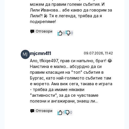
можем да правим големи събития. И
Лили Иванова… абе какво да говорим за
Лили?! 🎤 Тя е легенда, трябва да я
подкрепяме!
Отговори
0
0
mjcmn411
09.07.2026, 11:42
Ало, tfkiqe497, прав си напълно, брат! 😂
Наистина е малко... абсурдно да си
правим класация на "топ" събития в
Бургас, като най-голямото събитие там
е морето. Ама виж сега, такава е играта
- трябва да имаме някакви
"активности", за да се чувстваме
полезни и ангажирани, знаеш ли...
Отговори
1
0