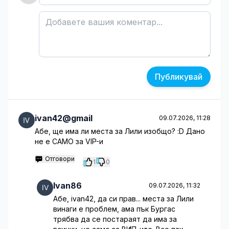
Публикувай
ivan42@gmail
09.07.2026, 11:28
Абе, ще има ли места за Лили изобщо? :D Дано
не е САМО за VIP-и
Отговори
1
0
Ivan86
09.07.2026, 11:32
Абе, ivan42, да си прав... места за Лили
винаги е проблем, ама пък Бургас
трябва да се постараят да има за