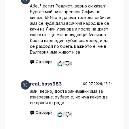
Абе, Честит Реалист, верно си казал!
Бургас май ни изпревари София по
кипеж. 😂 Яко е да има толкова събития,
ама се чудя дали всичкия народ ще се
качи на Лили Иванова и после на джет
скитата... ще стане лудница! Аз лично
бих си взел един хубав сладолед и да
се разходя по брега. Важното е, че в
България има живот и за
Отговори
1
0
real_boss983
09.07.2026, 13:24
ами, верно, доста занимавки има за
изкараване. хубаво е, че има какво да
се прави в града
Отговори
1
0