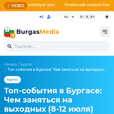
температуры
Усиленная охрана болгарского неба: 
⚡
НОВО
A-
A
A+
B
Burgas
Media
M
Начало
/
Бургас
/
Топ-события в Бургасе: Чем заняться на выходных...
Бургас
Топ-события в Бургасе:
Чем заняться на
выходных (8-12 июля)