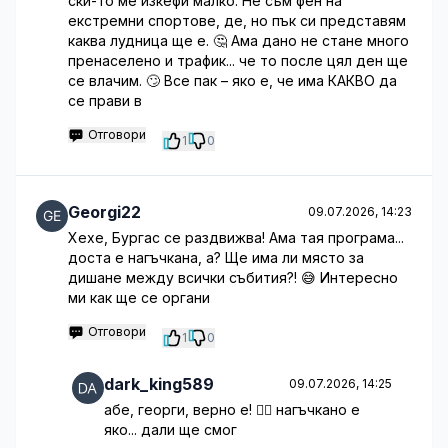
ски-то ме изкефи малко. Не съм фен на
екстремни спортове, де, но пък си представям
каква лудница ще е. 🤔 Ама дано не стане много
пренаселено и трафик... че то после цял ден ще
се влачим. 🙄 Все пак – яко е, че има КАКВО да
се прави в
Отговори
1
0
Georgi22
09.07.2026, 14:23
Хехе, Бургас се раздвижва! Ама тая програма...
доста е нагъчкана, а? Ще има ли място за
дишане между всички събития?! 😅 Интересно
ми как ще се органи
Отговори
1
0
dark_king589
09.07.2026, 14:25
абе, георги, верно е! 🤦‍♀️ нагъчкано е
яко... дали ще смог