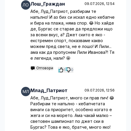
Лош_Граждан
09.07.2026, 12:54
Абе, Луд_Патриот, разбирам те
напълно! И аз бих си искал едно кебапче
и бира на плажа, няма спор. 😂 Но хайде
де, Бургас се старае да предложи нщо
за всеки вкус, а? Джет скито е яко -
екстремен спорт, показваме какво
можем пред света, не е лошо! И Лили...
ама как да пропуснем Лили Иванова?! Тя
е легенда, нали? 🤩
Отговори
1
0
Млад_Патриот
09.07.2026, 12:56
Абе, Луд_Патриот, много си прав пич! 😂
Разбирам те напълно - кебапчетата
винаги са приоритет, особено когато е
жега и си на морето. Ама чакай малко –
световен шампионат по джет ски в
Бургас? Това е яко, братче, много яко!