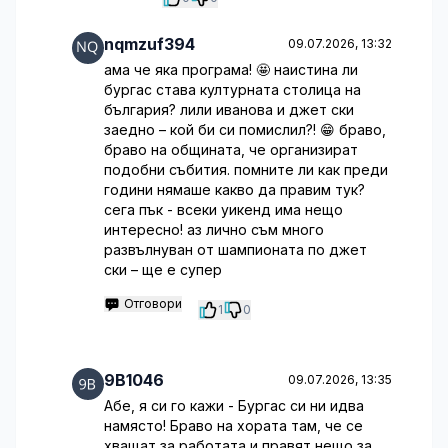
nqmzuf394
09.07.2026, 13:32
ама че яка програма! 🤩 наистина ли
бургас става културната столица на
българия? лили иванова и джет ски
заедно – кой би си помислил?! 😁 браво,
браво на общината, че организират
подобни събития. помните ли как преди
години нямаше какво да правим тук?
сега пък - всеки уикенд има нещо
интересно! аз лично съм много
развълнуван от шампионата по джет
ски – ще е супер
Отговори
1
0
9B1046
09.07.2026, 13:35
Абе, я си го кажи - Бургас си ни идва
намясто! Браво на хората там, че се
хващат за работата и правят нещо за