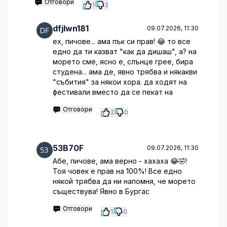
Отговори
1
2
dfjlwn181
09.07.2026, 11:30
ех, пичове... ама пък си прав! 😂 то все
едно да ти казват "как да дишаш", а? на
морето сме, ясно е, слънце грее, бира
студена... ама де, явно трябва и някакви
"събития" за някои хора. да ходят на
фестивали вместо да се пекат на
Отговори
2
0
53B70F
09.07.2026, 11:30
Абе, пичове, ама верно - хахаха 😂🤣!
Тоя човек е прав на 100%! Все едно
някой трябва да ни напомня, че морето
съществува! Явно в Бургас
Отговори
1
0