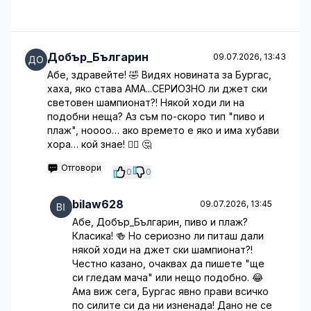
Добър_Българин
09.07.2026, 13:43
Абе, здравейте! 🤣 Видях новината за Бургас,
хаха, яко става АМА...СЕРИОЗНО ли джет ски
световен шампионат?! Някой ходи ли на
подобни неща? Аз съм по-скоро тип "пиво и
плаж", ноооо… ако времето е яко и има хубави
хора… кой знае! 🤷‍♂️ 🤔
Отговори
0
0
bilaw628
09.07.2026, 13:45
Абе, Добър_Българин, пиво и плаж?
Класика! 🍻 Но сериозно ли питаш дали
някой ходи на джет ски шампионат?!
Честно казано, очаквах да пишете "ще
си гледам мача" или нещо подобно. 😂
Ама виж сега, Бургас явно прави всичко
по силите си да ни изненада! Дано не се