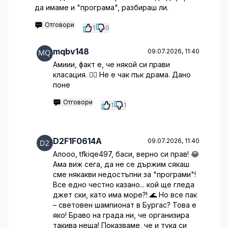
да имаме и "програма", разбираш ли.
Отговори
1
0
mqbv148
09.07.2026, 11:40
Амиии, факт е, че някой си прави
класация. 🤷‍♀️ Не е чак пък драма. Дано
поне
Отговори
1
1
D2F1F0614A
09.07.2026, 11:40
Алооо, tfkiqe497, баси, верно си прав! 😂
Ама виж сега, да не се държим сякаш
сме някакви недостъпни за "програми"!
Все едно честно казано... кой ще гледа
джет ски, като има море?! 🌊 Но все пак
– световен шампионат в Бургас? Това е
яко! Браво на града ни, че организира
такива неща! Показваме, че и тука си