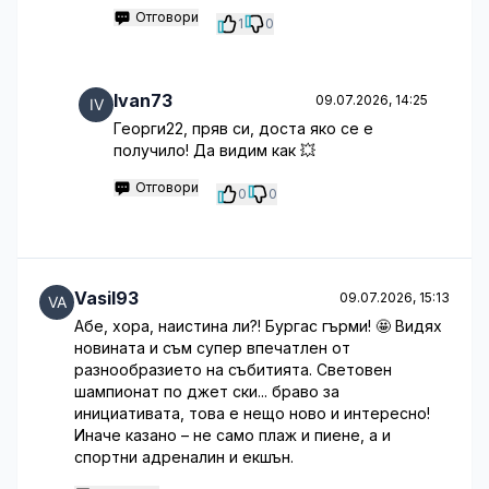
Отговори
1
0
Ivan73
09.07.2026, 14:25
Георги22, пряв си, доста яко се е
получило! Да видим как 💥
Отговори
0
0
Vasil93
09.07.2026, 15:13
Абе, хора, наистина ли?! Бургас гърми! 🤩 Видях
новината и съм супер впечатлен от
разнообразието на събитията. Световен
шампионат по джет ски... браво за
инициативата, това е нещо ново и интересно!
Иначе казано – не само плаж и пиене, а и
спортни адреналин и екшън.