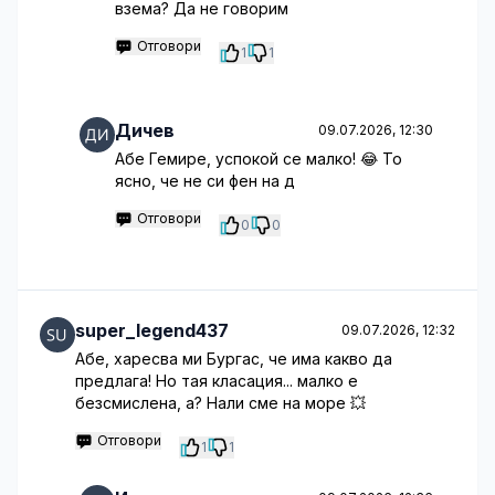
взема? Да не говорим
Отговори
1
1
Дичев
09.07.2026, 12:30
Абе Гемире, успокой се малко! 😂 То
ясно, че не си фен на д
Отговори
0
0
super_legend437
09.07.2026, 12:32
Абе, харесва ми Бургас, че има какво да
предлага! Но тая класация... малко е
безсмислена, а? Нали сме на море 💥
Отговори
1
1