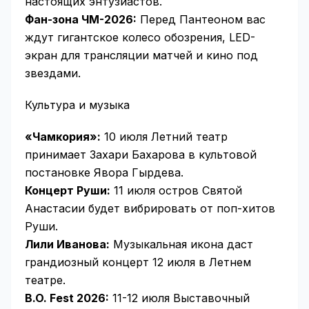
настоящих энтузиастов.
Фан-зона ЧМ-2026:
Перед Пантеоном вас
ждут гигантское колесо обозрения, LED-
экран для трансляции матчей и кино под
звездами.
Культура и музыка
«Чамкория»:
10 июля Летний театр
принимает Захари Бахарова в культовой
постановке Явора Гырдева.
Концерт Руши:
11 июля остров Святой
Анастасии будет вибрировать от поп-хитов
Руши.
Лили Иванова:
Музыкальная икона даст
грандиозный концерт 12 июля в Летнем
театре.
B.O. Fest 2026:
11-12 июля Выставочный