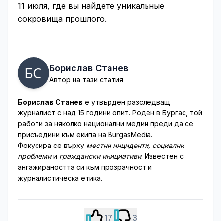
11 июля, где вы найдете уникальные
сокровища прошлого.
Борислав Станев
Автор на тази статия
Борислав Станев
е утвърден разследващ
журналист с над 15 години опит. Роден в Бургас, той
работи за няколко национални медии преди да се
присъедини към екипа на BurgasMedia.
Фокусира се върху
местни инциденти, социални
проблеми
и
граждански инициативи
. Известен с
ангажираността си към прозрачност и
журналистическа етика.
17
3