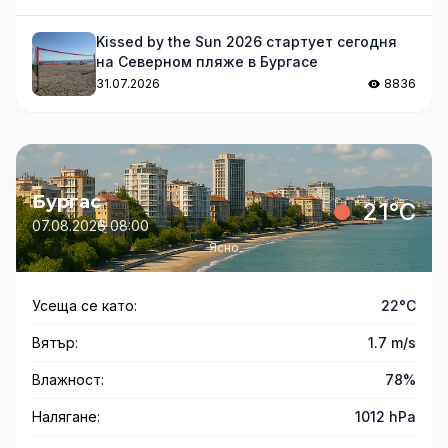
Kissed by the Sun 2026 стартует сегодня
на Северном пляже в Бургасе
31.07.2026
8836
Бургас
21°C
07.08.2026 08:00
Ясно
Усеща се като:
22°C
Вятър:
1.7 m/s
Влажност:
78%
Налягане:
1012 hPa