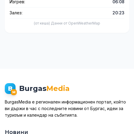
Изгрев:
06:08
Залез:
20:23
(от кеша) Данни от OpenWeatherMap
Burgas
Media
B
M
BurgasMedia е регионален информационен портал, който
ви държи в час с последните новини от Бургас, идеи за
туризъм и календар на събитията.
Новини