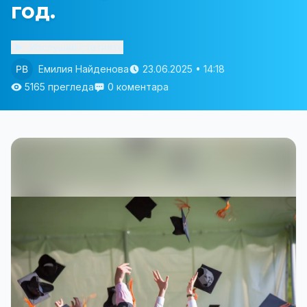
год.
Изслушай статията
Емилия Найденова
23.06.2025 • 14:18
5165 прегледа
0 коментара