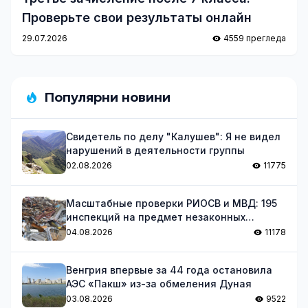
Проверьте свои результаты онлайн
29.07.2026
4559 прегледа
Популярни новини
Свидетель по делу "Калушев": Я не видел
нарушений в деятельности группы
02.08.2026
11775
Масштабные проверки РИОСВ и МВД: 195
инспекций на предмет незаконных
отходов
04.08.2026
11178
Венгрия впервые за 44 года остановила
АЭС «Пакш» из-за обмеления Дуная
03.08.2026
9522