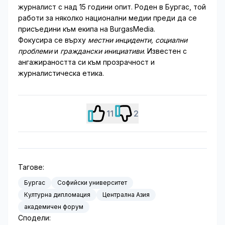
журналист с над 15 години опит. Роден в Бургас, той
работи за няколко национални медии преди да се
присъедини към екипа на BurgasMedia.
Фокусира се върху
местни инциденти, социални
проблеми
и
граждански инициативи
. Известен с
ангажираността си към прозрачност и
журналистическа етика.
11
2
Тагове:
Бургас
Софийски университет
Културна дипломация
Централна Азия
академичен форум
Сподели: