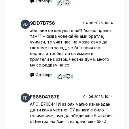
Отговори
1
1
9DD7B756
04.06.2026, 10:14
абе, вие се шегувате ли?! "какво правят
там?" – казва човека! 😂 ами братле,
учим ги, те учат нас! не може само да
гледаме на запад, че българия е в
европа и трябва да си имаме и
приятели на изток. честна дума, много
му се радвам на со
Отговори
0
0
FB8504787E
04.06.2026, 10:14
АЛО, E70E44! И аз бях малко изненадан,
да ти кажа честно. СУ винаги е било
голямо име, ама да обединява България
с Централна Азия… направо яко! 😁 😜