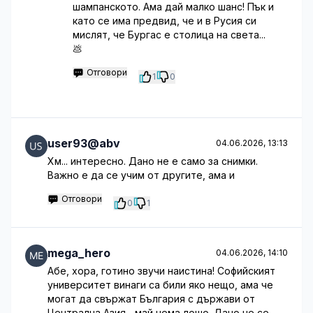
шампанското. Ама дай малко шанс! Пък и
като се има предвид, че и в Русия си
мислят, че Бургас е столица на света...
💩
Отговори
1
0
user93@abv
04.06.2026, 13:13
Хм... интересно. Дано не е само за снимки.
Важно е да се учим от другите, ама и
Отговори
0
1
mega_hero
04.06.2026, 14:10
Абе, хора, готино звучи наистина! Софийският
университет винаги са били яко нещо, ама че
могат да свържат България с държави от
Централна Азия... май нема лошо. Дано не се