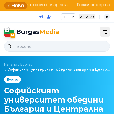
отново е в ареста
Голям пожар на АМ „Тракия“: П
⚡
НОВО
A-
A
A+
B
Burgas
Media
M
Начало
/
Бургас
/
Софийският университет обедини България и Центр...
Бургас
Софийският
университет обедини
България и Централна