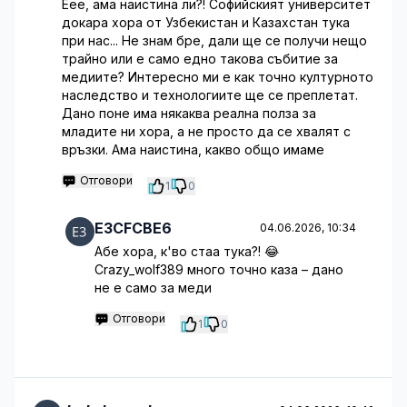
Еее, ама наистина ли?! Софийският университет
докара хора от Узбекистан и Казахстан тука
при нас... Не знам бре, дали ще се получи нещо
трайно или е само едно такова събитие за
медиите? Интересно ми е как точно културното
наследство и технологиите ще се преплетат.
Дано поне има някаква реална полза за
младите ни хора, а не просто да се хвалят с
връзки. Ама наистина, какво общо имаме
Отговори
1
0
E3CFCBE6
04.06.2026, 10:34
Абе хора, к'во стаа тука?! 😂
Crazy_wolf389 много точно каза – дано
не е само за меди
Отговори
1
0