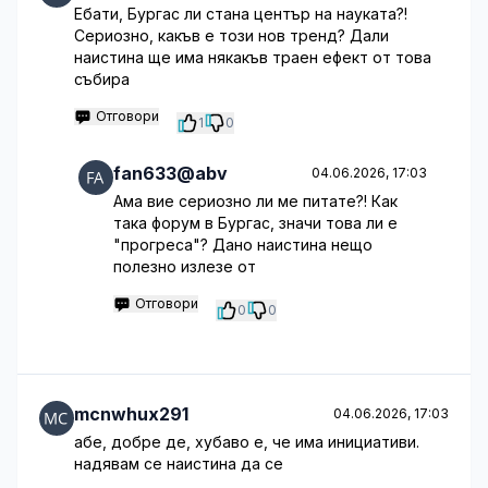
Ебати, Бургас ли стана център на науката?!
Сериозно, какъв е този нов тренд? Дали
наистина ще има някакъв траен ефект от това
събира
Отговори
1
0
fan633@abv
04.06.2026, 17:03
Ама вие сериозно ли ме питате?! Как
така форум в Бургас, значи това ли е
"прогреса"? Дано наистина нещо
полезно излезе от
Отговори
0
0
mcnwhux291
04.06.2026, 17:03
абе, добре де, хубаво е, че има инициативи.
надявам се наистина да се