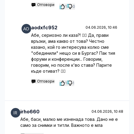
Отговори
1
0
aodxfc952
04.06.2026, 10:46
Абе, сериозно ли каза?! 🤷‍♂️ Да, прави
връзки, ама какво от това? Честно
казано, кой го интересува колко сме
"обединили" нещо си в Бургас? Пак тия
форуми и конференции... Говорим,
говорим, но после к'во става? Парите
къде отиват? 🤷‍♂️
Отговори
1
1
irho660
04.06.2026, 10:48
Абе, баси, малко ме изненада това. Дано не е
само за снимки и титли. Важното е мла