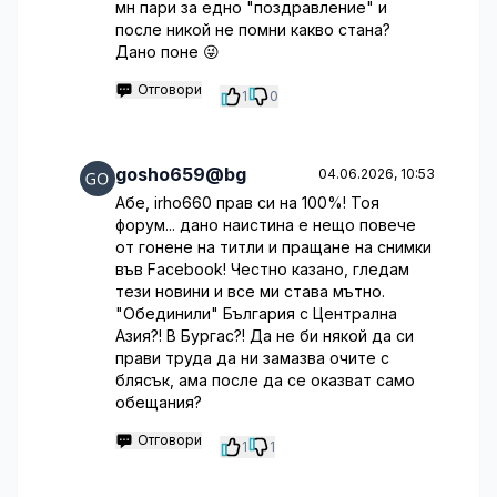
мн пари за едно "поздравление" и
после никой не помни какво стана?
Дано поне 😜
Отговори
1
0
gosho659@bg
04.06.2026, 10:53
Абе, irho660 прав си на 100%! Тоя
форум... дано наистина е нещо повече
от гонене на титли и пращане на снимки
във Facebook! Честно казано, гледам
тези новини и все ми става мътно.
"Обединили" България с Централна
Азия?! В Бургас?! Да не би някой да си
прави труда да ни замазва очите с
блясък, ама после да се оказват само
обещания?
Отговори
1
1