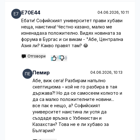
E70E44
04.06.2026, 10:11
Ебати! Софийският университет прави хубави
неща, наистина! Честно казано, малко ме
изненадаха положително. Видях новината за
форума в Бургас и си викам - "Абе, Централна
Азия ли? Какво правят там? 😂
Отговори
1
0
Пемир
04.06.2026, 10:13
Абе, виж сега! Разбирам напълно
скептицизма – кой не го разбира в тая
държава?! Но да се самосеем колкото и
да са малко положителните новини...
все пак е нещо, а? Софийският
университет наистина ли успя да
създаде връзка с Узбекистан и
Казахстан? Това не е ли хубаво за
България?