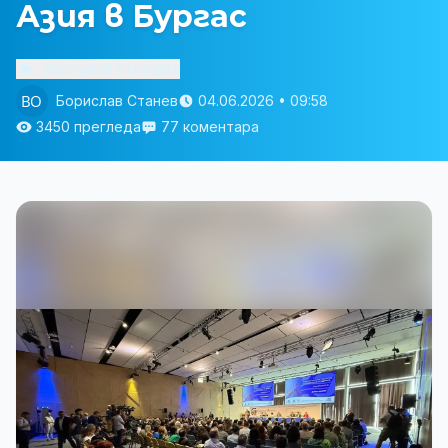
Азия в Бургас
Изслушай статията
Борислав Станев
04.06.2026 • 09:58
3450 прегледа
77 коментара