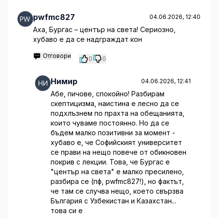
pwfmc827
04.06.2026, 12:40
Аха, Бургас – център на света! Сериозно,
хубаво е да се надграждат кон
Отговори
0
0
Нимир
04.06.2026, 12:41
Абе, пичове, спокойно! Разбирам
скептицизма, наистина е лесно да се
подхлъзнем по прахта на обещанията,
които чуваме постоянно. Но да се
бъдем малко позитивни за момент -
хубаво е, че Софийският университет
се прави на нещо повече от обикновен
покрив с лекции. Това, че Бургас е
"център на света" е малко пресилено,
разбира се (пф, pwfmc827!), но фактът,
че там се случва нещо, което свързва
България с Узбекистан и Казахстан...
това си е