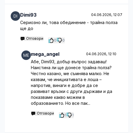
Dimi93
04.06.2026, 12:07
Сериозно ли, това обединение - трайна полза
ще до
Отговори
0
0
mega_angel
04.06.2026, 12:10
Абе, Dimi93, добър въпрос задаваш!
Наистина ли ще донесе трайна полза?
Честно казано, ме съмнява малко. Не
казвам, че инициативата е лоша –
напротив, винаги е добре да се
развиват връзки с други държави и да
показваме какво можем в
образованието. Но все пак...
Отговори
1
1