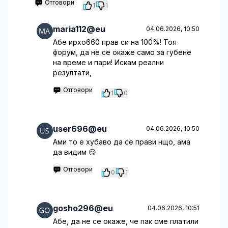
Отговори
1
1
maria112@eu
04.06.2026, 10:50
Абе ирхо660 прав си на 100%! Тоя
форум, да не се окаже само за губене
на време и пари! Искам реални
резултати,
Отговори
1
0
user696@eu
04.06.2026, 10:50
Ами то е хубаво да се прави нщо, ама
да видим 😏
Отговори
0
1
gosho296@eu
04.06.2026, 10:51
Абе, да не се окаже, че пак сме платили