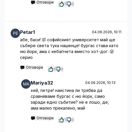
Отговори
1
0
Petar1
04.06.2026, 10:11
абе, баси! 🤣 софийският университет май ще
събере света тука нашенце! бургас става като
ню йорк, ама с кебапчета вместо хот-дог. 😜
серио
Отговори
1
0
Mariya32
04.06.2026, 10:13
хей, петре! наистина ли трябва да
сравняваме бургас с ню йорк, само
заради едно събитие? не е лошо, де,
ама малко прекалено, май
Отговори
1
0