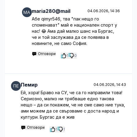
maria280@mail
04.06.2026, 14:36
Абе qimyr546, тва "пак нещо го
споменават" май е национален спорт у
нас! 😂 Ама дай малко шанс на Бургас,
че и той заслужава да се появява в
новините, не само София.
Отговори
1
0
Пемир
04.06.2026, 14:43
Ей, хора! Браво на СУ, че са го направили това!
Сериозно, малко ни трябваше едно такова
нещо – да си покажем, че не сме само ние тука,
ами можем да се свързваме с доста народ и
култури. Бургас да е жив
Отговори
1
1