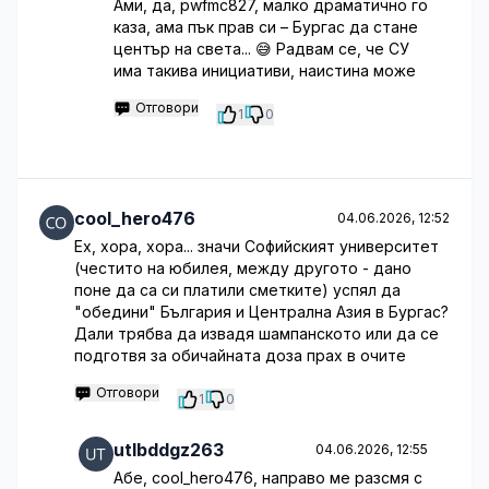
Ами, да, pwfmc827, малко драматично го
каза, ама пък прав си – Бургас да стане
център на света... 😅 Радвам се, че СУ
има такива инициативи, наистина може
Отговори
1
0
cool_hero476
04.06.2026, 12:52
Ех, хора, хора... значи Софийският университет
(честито на юбилея, между другото - дано
поне да са си платили сметките) успял да
"обедини" България и Централна Азия в Бургас?
Дали трябва да извадя шампанското или да се
подготвя за обичайната доза прах в очите
Отговори
1
0
utlbddgz263
04.06.2026, 12:55
Абе, cool_hero476, направо ме разсмя с