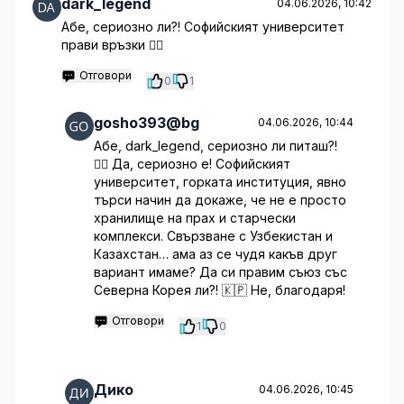
dark_legend
04.06.2026, 10:42
Абе, сериозно ли?! Софийският университет
прави връзки 🤷‍♂️
Отговори
0
1
gosho393@bg
04.06.2026, 10:44
Абе, dark_legend, сериозно ли питаш?!
🤦‍♂️ Да, сериозно е! Софийският
университет, горката институция, явно
търси начин да докаже, че не е просто
хранилище на прах и старчески
комплекси. Свързване с Узбекистан и
Казахстан… ама аз се чудя какъв друг
вариант имаме? Да си правим съюз със
Северна Корея ли?! 🇰🇵 Не, благодаря!
Отговори
1
0
Дико
04.06.2026, 10:45