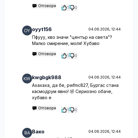
Отговори
1
0
oyyt156
04.06.2026, 12:44
Пфууу, кво значи "център на света"?
Малко смирение, моля! Хубаво
Отговори
1
0
kwgbgk988
04.06.2026, 12:44
Ахахаха, да бе, pwfmc827, Бургас стана
касмодрум явно! 🤣 Сериозно обаче,
хубаво е
Отговори
1
0
Вако
04.06.2026, 12:44