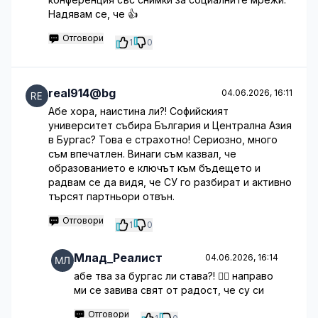
Надявам се, че 👍
Отговори
1
0
real914@bg
04.06.2026, 16:11
Абе хора, наистина ли?! Софийският
университет събира България и Централна Азия
в Бургас? Това е страхотно! Сериозно, много
съм впечатлен. Винаги съм казвал, че
образованието е ключът към бъдещето и
радвам се да видя, че СУ го разбират и активно
търсят партньори отвън.
Отговори
1
0
Млад_Реалист
04.06.2026, 16:14
абе тва за бургас ли става?! 🤦‍♀️ направо
ми се завива свят от радост, че су си
Отговори