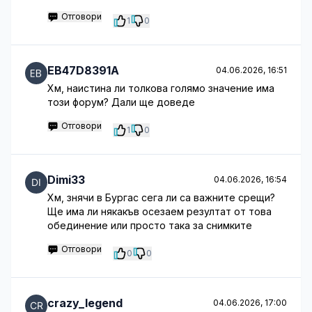
Отговори
1
0
EB47D8391A
04.06.2026, 16:51
Хм, наистина ли толкова голямо значение има
този форум? Дали ще доведе
Отговори
1
0
Dimi33
04.06.2026, 16:54
Хм, знячи в Бургас сега ли са важните срещи?
Ще има ли някакъв осезаем резултат от това
обединение или просто така за снимките
Отговори
0
0
crazy_legend
04.06.2026, 17:00