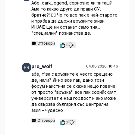
Абе, dark_legend, сериозно ли питаш?
Ама то какво друго да прави СУ,
братче?! 🤷‍♂️ Че то все пак е най-старото
и трябва да държи връзките живи.
ИНАЧЕ ще ни останат само тия...
"специални" познанства де.
Отговори
1
0
pro_wolf
04.06.2026, 10:46
абе, т'ва с връзките е често срещано
де, нали? 😅 но все пак, дано този
форум наистина се окаже нещо повече
от просто "връзка". все пак софийският
университет е наш гордост и ако може
да свързва българия със централна
азия – чудесно
Отговори
0
1