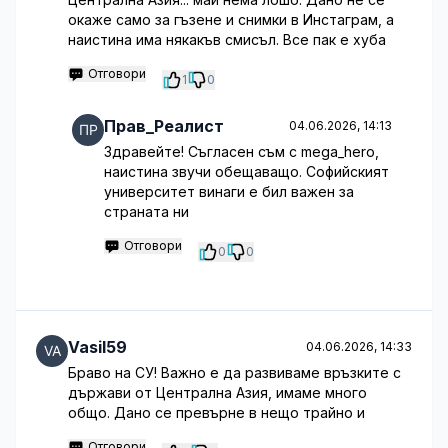
окаже само за гъзене и снимки в Инстаграм, а
наистина има някакъв смисъл. Все пак е хуба
Отговори
1
0
Прав_Реалист
04.06.2026, 14:13
Здравейте! Съгласен съм с mega_hero,
наистина звучи обещаващо. Софийският
университет винаги е бил важен за
страната ни
Отговори
0
0
Vasil59
04.06.2026, 14:33
Браво на СУ! Важно е да развиваме връзките с
държави от Централна Азия, имаме много
общо. Дано се превърне в нещо трайно и
Отговори