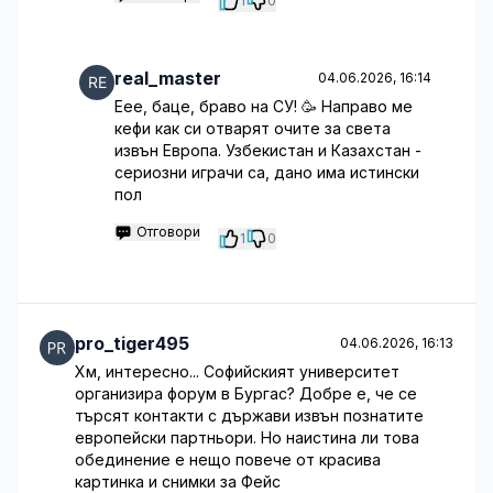
1
0
real_master
04.06.2026, 16:14
Еее, баце, браво на СУ! 🥳 Направо ме
кефи как си отварят очите за света
извън Европа. Узбекистан и Казахстан -
сериозни играчи са, дано има истински
пол
Отговори
1
0
pro_tiger495
04.06.2026, 16:13
Хм, интересно... Софийският университет
организира форум в Бургас? Добре е, че се
търсят контакти с държави извън познатите
европейски партньори. Но наистина ли това
обединение е нещо повече от красива
картинка и снимки за Фейс