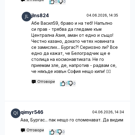
0
0
jlns824
04.06.2026, 14:35
Абе Васил59, браво и на теб! Напълно
си прав - трябва да гледаме към
Централна Азия, аман от едно и също!
Честно казано, докато четях новината
се замислих... Бургас?! Сериозно ли? Все
едно да кажат, че Белоградчик ще е
столица на космонавтиката. Не го
приемам зле, де, напротив - радвам се,
че някъде извън София нещо кипи! 🤦‍♂️
Отговори
1
0
qimyr546
04.06.2026, 14:34
Ааа, Бургас... пак нещо го споменават. Да видим
Отговори
1
0