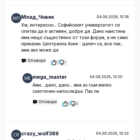
Млад_Човек
04.06.2026, 10:18
Хм, интересно... Софийският университет се
опитва да е активен, добре де. Дано наистина
има нещо съществено от този форум, а не само
приказки. Централна Азия - далеч са, все пак...
ама ако може да
Отговори
1
1
mega_master
04.06.2026, 10:20
Ами... дано, дано... ама аз съм малко
скептичен напоследък. Пак ли
Отговори
1
0
crazy_wolf389
04.06.2026, 10:32