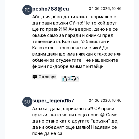
pesho788@eu
04.06.2026, 10:46
Абе, пич, к'во да ти кажа... нормално е
да прави връзки СУ-то! Че то кой друг
ще го прави?! 🤣 Ама верно, дано не се
окаже само за паради и снимки пред
телевизията. Все пак, Узбекистан и
Казахстан - това вече си е яко! Да
видим дали ще има някакви стажове или
обмени за студентите... че нашенските
фирми по-добре взимат китайци
Отговори
0
0
super_legend157
04.06.2026, 10:46
Ахахха, дааа, сериозно ли?! СУ прави
връзки... като че ли нещо ново 😂 Само
да не стане кат с другите "връзки" де,
да ни обеднят още малко! Надявам се
поне да не са