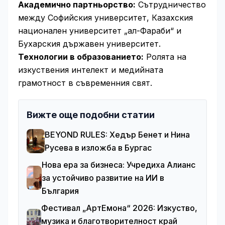
Академично партньорство:
Сътрудничество
между Софийския университет, Казахския
национален университет „ал-Фараби“ и
Бухарския държавен университет.
Технологии в образованието:
Ролята на
изкуствения интелект и медийната
грамотност в съвременния свят.
Вижте още подобни статии
BEYOND RULES: Хедър Бенет и Нина
Русева в изложба в Бургас
Нова ера за бизнеса: Учредиха Алианс
за устойчиво развитие на ИИ в
България
Фестивал „АртЕмона“ 2026: Изкуство,
музика и благотворителност край