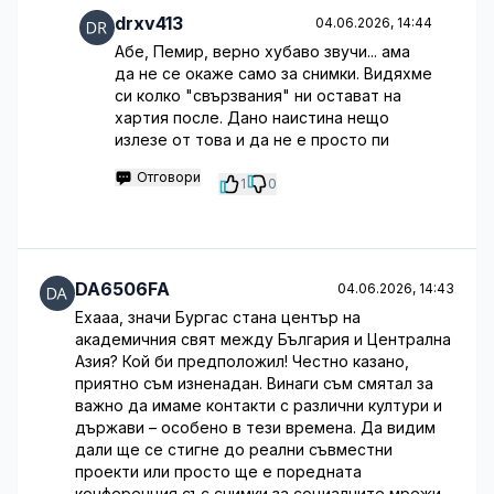
drxv413
04.06.2026, 14:44
Абе, Пемир, верно хубаво звучи... ама
да не се окаже само за снимки. Видяхме
си колко "свързвания" ни остават на
хартия после. Дано наистина нещо
излезе от това и да не е просто пи
Отговори
1
0
DA6506FA
04.06.2026, 14:43
Ехааа, значи Бургас стана център на
академичния свят между България и Централна
Азия? Кой би предположил! Честно казано,
приятно съм изненадан. Винаги съм смятал за
важно да имаме контакти с различни култури и
държави – особено в тези времена. Да видим
дали ще се стигне до реални съвместни
проекти или просто ще е поредната
конференция със снимки за социалните мрежи.