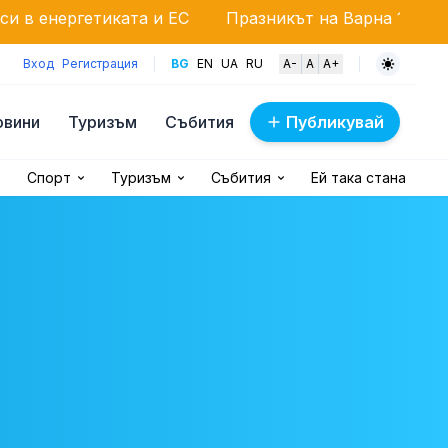
ата и ЕС
Празникът на Варна 15 август: Дара и Ор
Вход
Регистрация
BG
EN
UA
RU
A-
A
A+
овини
Туризъм
Събития
Публикувай
Спорт
Туризъм
Събития
Ей така стана