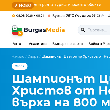
ол и ред в туристическите обекти
България и Мо
⚡
НОВО
Бургас: 26°C
U
08.08.2026 • 08:21
(Усеща се: 26°C)
B
Burgas
Media
M
Авто
Аналитика
Българи по света
Война в Укр
Начало
/
Спорт
/
Шампионът Цветомир Христов от Несе
Спорт
Шампионът Ц
Христов от Н
върха на 800 