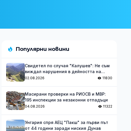
Популярни новини
Свидетел по случая "Калушев": Не съм
виждал нарушения в дейността на
групата
02.08.2026
11830
Масирани проверки на РИОСВ и МВР:
195 инспекции за незаконни отпадъци
04.08.2026
11322
Унгария спря АЕЦ "Пакш" за първи път
от 44 години заради ниския Дунав