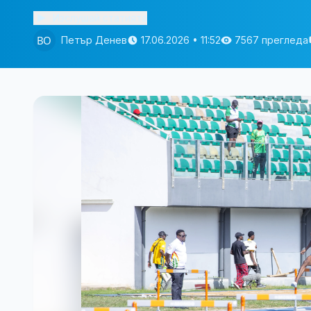
Изслушай статията
Петър Денев
17.06.2026 • 11:52
7567 прегледа