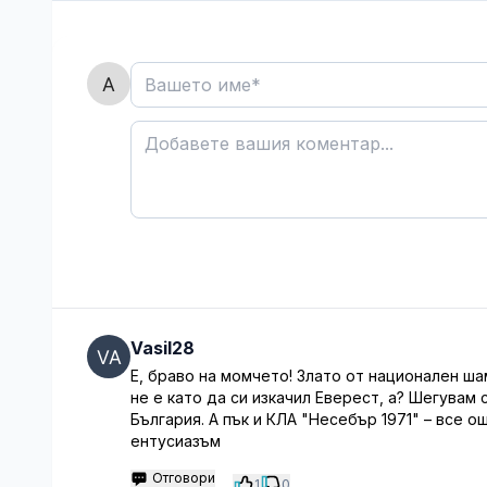
Vasil28
Е, браво на момчето! Злато от национален ша
не е като да си изкачил Еверест, а? Шегувам 
България. А пък и КЛА "Несебър 1971" – все о
ентусиазъм
Отговори
1
0