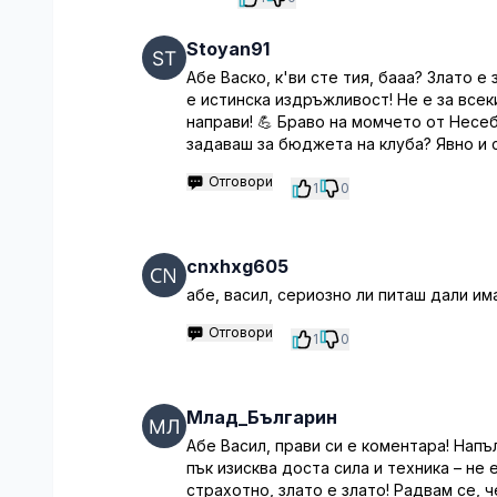
Stoyan91
Абе Васко, к'ви сте тия, бааа? Злато е
е истинска издръжливост! Не е за всек
направи! 💪 Браво на момчето от Несеб
задаваш за бюджета на клуба? Явно и 
Отговори
1
0
cnxhxg605
абе, васил, сериозно ли питаш дали им
Отговори
1
0
Млад_Българин
Абе Васил, прави си е коментара! Напъ
пък изисква доста сила и техника – не 
страхотно, злато е злато! Радвам се, 