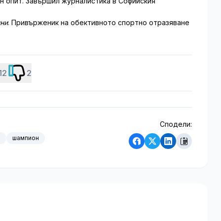
 опит. Завършил журналистика в Софийския
ини
. Привърженик на обективното спортно отразяване
12
2
Сподели:
в
шампион