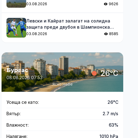
03.08.2026
9626
Левски и Кайрат залагат на солидна
защита преди двубоя в Шампионска
лига
03.08.2026
8585
Бургас
26°C
08.08.2026 07:53
Ясно Небе
Усеща се като:
26°C
Вятър:
2.7 m/s
Влажност:
63%
Налягане:
1010 hPa