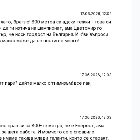
17.06.2026, 12:02
 злато, братле! 800 метра са адски тежки - това си
и да ги изтича на шампионат, ама Цветомир го
ър, че носи гордост на България. И к'ви въпроси
с малко може да се постигне много!
17.06.2026, 12:03
ат пари? дайте малко оптимизъм! все пак,
17.06.2026, 12:03
лно прав си за 800-те метра, не е Еверест, ама
е за шега работа. И момчето се е справило
че имаме такива млади таланти, които се стараят.