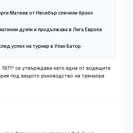
орги Матеев от Несебър спечели бронз
атични дузпи и продължава в Лига Европа
лед успех на турнир в Улан Батор
 1971“ се утвърждава като една от водещите
гария под вещото ръководство на треньора