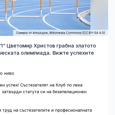
Снимка от Amuzujoe,
Wikimedia Commons
(
CC BY-SA 4.0
)
1“ Цветомир Христов грабна златото
ческата олимпиада. Вижте успехите
но ниво
н успех! Състезателят на Клуб по лека
, затвърди статута си на безапелационен
я труд на състезателите и професионалната