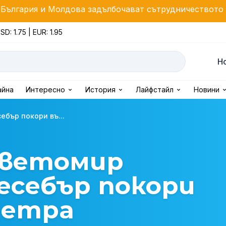
лдова задълбочават сътрудничеството си в енергетик
SD: 1.75 | EUR: 1.95
Н
айна
Интересно
История
Лайфстайл
Новини
бър покори въ...
ветомир
есебър покори
метра