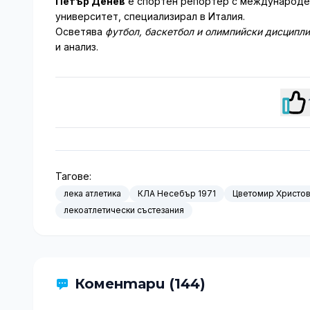
Петър Денев
е спортен репортер с международен
университет, специализирал в Италия.
Осветява
футбол, баскетбол и олимпийски дисципл
и анализ.
Тагове:
лека атлетика
КЛА Несебър 1971
Цветомир Христо
лекоатлетически състезания
Коментари (144)