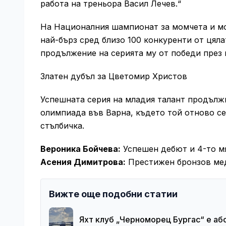
работа на треньора Васил Лечев.“
На Националния шампионат за момчета и мо
най-бърз сред близо 100 конкуренти от цяла
продължение на серията му от победи през 
Златен дубъл за Цветомир Христов
Успешната серия на младия талант продълж
олимпиада във Варна, където той отново се
стълбичка.
Вероника Бойчева:
Успешен дебют и 4-то мя
Асения Димитрова:
Престижен бронзов мед
Вижте още подобни статии
Яхт клуб „Черноморец Бургас“ е а