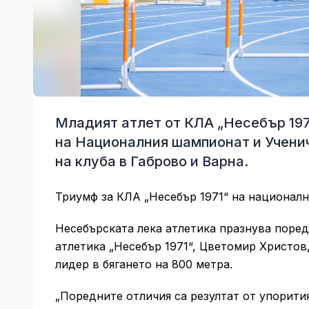
Младият атлет от КЛА „Несебър 197
на Националния шампионат и Учени
на клуба в Габрово и Варна.
Триумф за КЛА „Несебър 1971“ на национал
Несебърската лека атлетика празнува пореде
атлетика „Несебър 1971“, Цветомир Христов
лидер в бягането на 800 метра.
„Поредните отличия са резултат от упорити