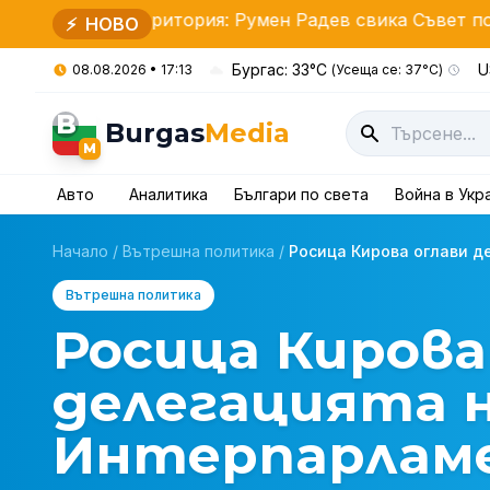
територия: Румен Радев свика Съвет по сигурността
⚡
НОВО
Бургас: 33°C
U
08.08.2026 • 17:13
(Усеща се: 37°C)
B
Burgas
Media
M
Авто
Аналитика
Българи по света
Война в Укр
Начало
/
Вътрешна политика
/
Росица Кирова оглави де
Вътрешна политика
Росица Кирова
делегацията н
Интерпарлам