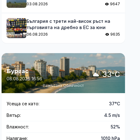
03.08.2026
9647
България с трети най-висок ръст на
търговията на дребно в ЕС за юни
06.08.2026
9635
Бургас
33°C
08.08.2026 16:56
Разкъсана Облачност
Усеща се като:
37°C
Вятър:
4.5 m/s
Влажност:
52%
Налягане:
1010 hPa