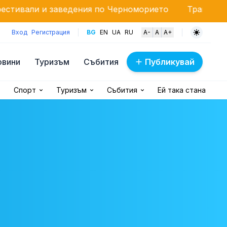
ведения по Черноморието
Трагедии на пътя: 277 з
Вход
Регистрация
BG
EN
UA
RU
A-
A
A+
овини
Туризъм
Събития
Публикувай
Спорт
Туризъм
Събития
Ей така стана