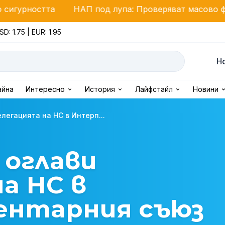
НАП под лупа: Проверяват масово фестивали и за
SD: 1.75 | EUR: 1.95
Н
айна
Интересно
История
Лайфстайл
Новини
легацията на НС в Интерп...
 оглави
а НС в
ентарния съюз