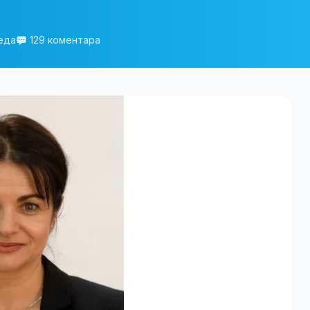
еда
129 коментара