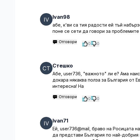
Ivan98
абе, к'ви са тия радости ей тъй набърз
поне се сети да говори за проблемите
Отговори
0
0
Стешко
Абе, user736, "важното" ли е? Ама наи
докара някаква полза за България от Е
интересна! На
Отговори
0
0
Ivan71
Ей, user736@mail, браво на Росицата н
да представи България по най-добрия н