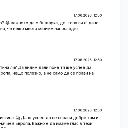
17.06.2026, 12:50
о? 😂 важното да е българка, де, това си е! дано
 ни, че нещо много мълчим напоследък
17.06.2026, 12:50
стина ли? Да видим дали поне тя ще успее да
вропа, нещо полезно, а не само да се прави на
17.06.2026, 12:50
аистина! 🤗 Дано успее да се справи добре там и
ачин в Европа. Важно е да имаме глас в тези