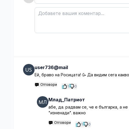
user736@mail
Ей, браво на Росицата! 🥳 Да видим сега какв
Отговори
1
0
Млад_Патриот
абе, да. радвам се, че е българка, а н
"изненади". важно
Отговори
1
0