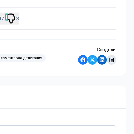
17
3
Сподели:
рламентарна делегация