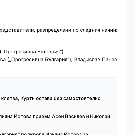
редставители, разпределени по следния начин:
„Прогресивна България“)
а („Прогресивна България“), Владислав Панев
 клетва, Курти остава без самостоятелно
лияна Йотова приема Асен Василев и Николай
ългария“ подкрепя Илияна Йотова за