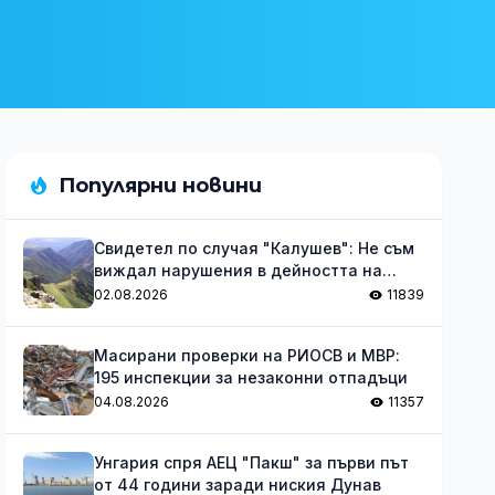
Популярни новини
Свидетел по случая "Калушев": Не съм
виждал нарушения в дейността на
групата
02.08.2026
11839
Масирани проверки на РИОСВ и МВР:
195 инспекции за незаконни отпадъци
04.08.2026
11357
Унгария спря АЕЦ "Пакш" за първи път
от 44 години заради ниския Дунав