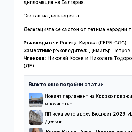
дипломация на България.
Състав на делегацията
Делегацията се състои от петима народни п
Ръководител:
Росица Кирова (ГЕРБ-СДС)
Заместник-ръководител:
Димитър Петров (
Членове:
Николай Косев и Николета Тодоров
(ДБ)
Вижте още подобни статии
Новият парламент на Косово положи
мнозинство
ПП иска вето върху Бюджет 2026: И
Денков
Румен Радев обяви: „Прогресивна Б