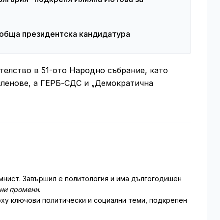
а обща президентска кандидатура
телство в 51-ото Народно събрание, като
членове, а ГЕРБ-СДС и „Демократична
мнист. Завършил е политология и има дългогодишен
лни промени
.
ху ключови политически и социални теми, подкрепен