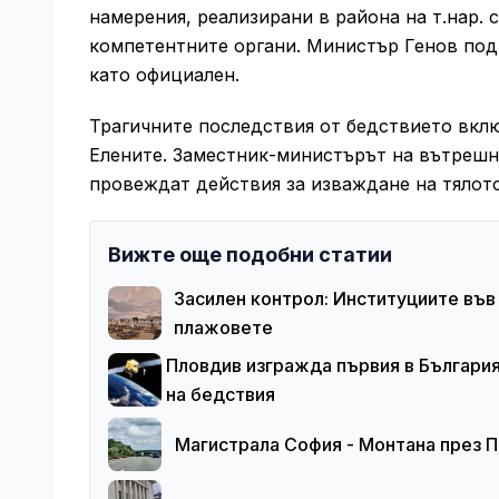
намерения, реализирани в района на т.нар. с
компетентните органи. Министър Генов под
като официален.
Трагичните последствия от бедствието вкл
Елените. Заместник-министърът на вътрешн
провеждат действия за изваждане на тялото
Вижте още подобни статии
Засилен контрол: Институциите във
плажовете
Пловдив изгражда първия в Българи
на бедствия
Магистрала София - Монтана през П