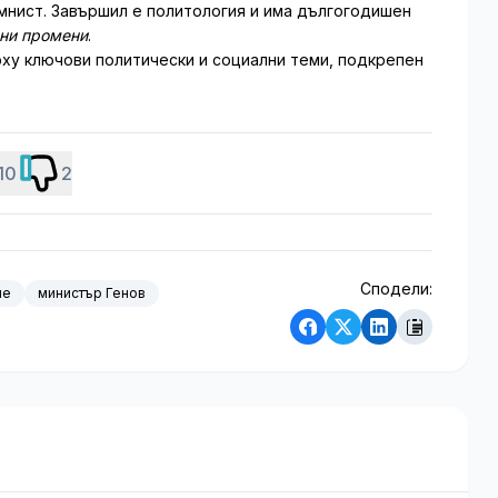
мнист. Завършил е политология и има дългогодишен
лни промени
.
ху ключови политически и социални теми, подкрепен
10
2
Сподели:
ие
министър Генов