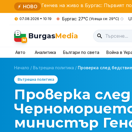
ени Генчев на живо в Бургас: Първият подкаст на от
⚡
НОВО
Бургас: 27°C
U
07.08.2026 • 10:19
(Усеща се: 29°C)
B
Burgas
Media
M
Авто
Аналитика
Българи по света
Война в Укр
Начало
/
Вътрешна политика
/
Проверка след бедствие
Вътрешна политика
Проверка сле
Черноморието
министър Ген