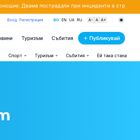
а пострадали при инциденти в страната
Интензив
Вход
Регистрация
BG
EN
UA
RU
A-
A
A+
овини
Туризъм
Събития
Публикувай
Спорт
Туризъм
Събития
Ей така стана
от