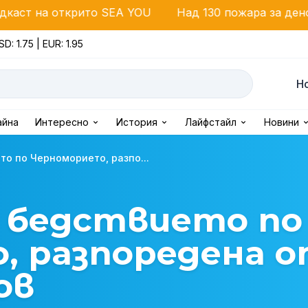
крито SEA YOU
Над 130 пожара за денонощие: Двам
SD: 1.75 | EUR: 1.95
Н
айна
Интересно
История
Лайфстайл
Новини
то по Черноморието, разпо...
д бедствието по
, разпоредена 
ов