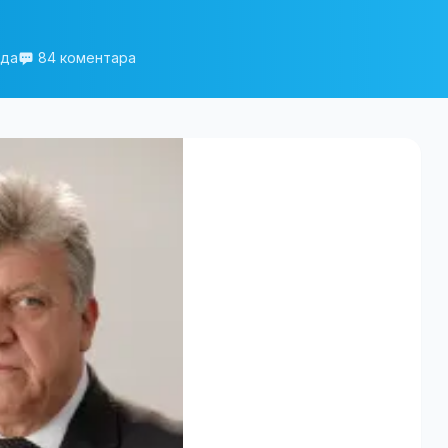
еда
84 коментара