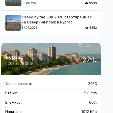
03.08.2026
9530
Kissed by the Sun 2026 стартира днес
на Северния плаж в Бургас
31.07.2026
8852
Бургас
27°C
07.08.2026 09:50
Ясно Небе
Усеща се като:
29°C
Вятър:
5.8 m/s
Влажност:
66%
Налягане:
1012 hPa