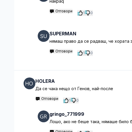
накраq
Отговори
1
0
SUPERMAN
нямаш право да се радваш, че хората 
Отговори
1
0
HOLERA
Да се чака нещо от Генов, най-после
Отговори
1
0
gringo_771999
Лошо, ако не беше така, нямаше било 
Отговори