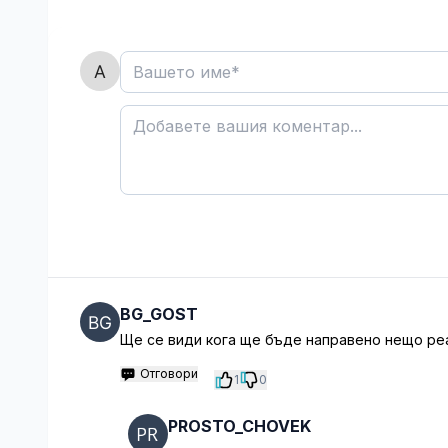
BG_GOST
Ще се види кога ще бъде направено нещо ре
Отговори
1
0
PROSTO_CHOVEK