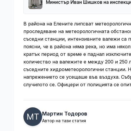
Министър Иван Шишков на инспекция 
В района на Елените липсват метеорологичн
проследяване на метеорологичната обстано
съседни станции, интензивните валежи са 
поясни, че в района няма река, но има някол
кратък период от време е паднал изключит
количество на валежите е между 200 и 250 
съседните хидрометеорологични станции. На
напрежението се усещаше във въздуха. Събр
случилото се. Офицери от полицията се опи
Мартин Тодоров
Автор на тази статия