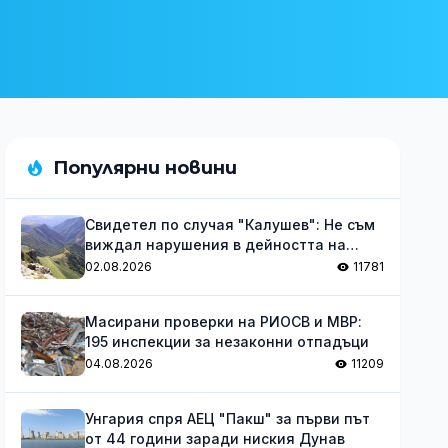
Популярни новини
Свидетел по случая "Калушев": Не съм
виждал нарушения в дейността на
групата
02.08.2026
11781
Масирани проверки на РИОСВ и МВР:
195 инспекции за незаконни отпадъци
04.08.2026
11209
Унгария спря АЕЦ "Пакш" за първи път
от 44 години заради ниския Дунав