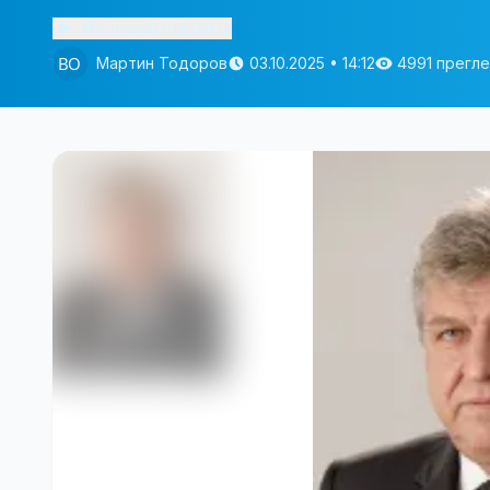
Изслушай статията
Мартин Тодоров
03.10.2025 • 14:12
4991 прегл