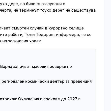
ухо дере, са били съгласувани с
черта, че терминът "сухо дере" не съществува
ючват смъртен случай в курортно селище
ите работи, Тони Тодоров, информира, че се
 на загиналия човек.
 Варна започват масови проверки по
я регионален космически център за превенция
етрохан: Очаквания и срокове до 2027 г.