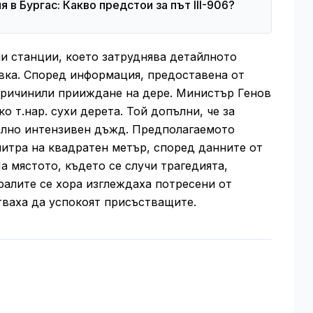
в Бургас: Какво предстои за път III-906?
и станции, което затруднява детайлното
вка. Според информация, предоставена от
причинили прииждане на дере. Министър Генов
ко т.нар. сухи дерета. Той допълни, че за
елно интензивен дъжд. Предполагаемото
литра на квадратен метър, според данните от
 мястото, където се случи трагедията,
алите се хора изглеждаха потресени от
тваха да успокоят присъстващите.