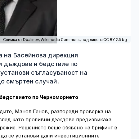
Снимка от Dbalinov,
Wikimedia Commons
, под лиценз CC BY 2.5 bg
а на Басейнова дирекция
и дъждове и бедствие по
 установи съгласуваност на
до смъртен случай.
 бедствието по Черноморието
дите, Манол Генов, разпореди проверка на
 след като проливни дъждове предизвикаха
режие. Решението беше обявено на брифинг в
 да се установи дали инвестиционните