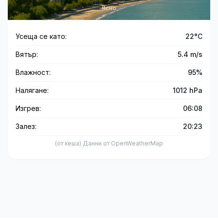
Ясно
Усеща се като:
22°C
Вятър:
5.4 m/s
Влажност:
95%
Налягане:
1012 hPa
Изгрев:
06:08
Залез:
20:23
(от кеша) Данни от OpenWeatherMap