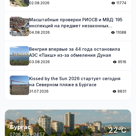
02.08.2026
11774
Масштабные проверки РИОСВ и МВД: 195
инспекций на предмет незаконных
отходов
04.08.2026
11088
Венгрия впервые за 44 года остановила
АЭС «Пакш» из-за обмеления Дуная
03.08.2026
9516
Kissed by the Sun 2026 стартует сегодня
на Северном пляже в Бургасе
31.07.2026
8831
Бургас
22°C
07.08.2026 04:57