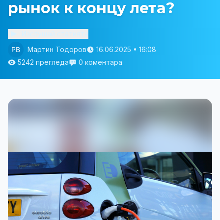
рынок к концу лета?
Изслушай статията
Мартин Тодоров
16.06.2025 • 16:08
5242 прегледа
0 коментара