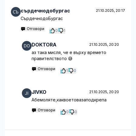
сърдечнодобургас
21.10.2025, 20:17
СърдечнодоБургас
Отговори
0
1
DOKTORA
21.10.2025, 20:20
аз така мисля, че е върху времето
правителството 😅
Отговори
1
0
JIVKO
21.10.2025, 20:20
Абемоляте,каквоетовазаподкрепа
Отговори
0
0