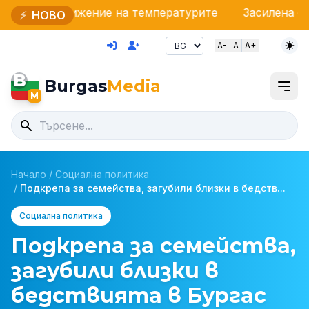
жение на температурите
Засилена охрана на бълга
⚡
НОВО
A-
A
A+
B
Burgas
Media
M
Начало
/
Социална политика
/
Подкрепа за семейства, загубили близки в бедств...
Социална политика
Подкрепа за семейства,
загубили близки в
бедствията в Бургас