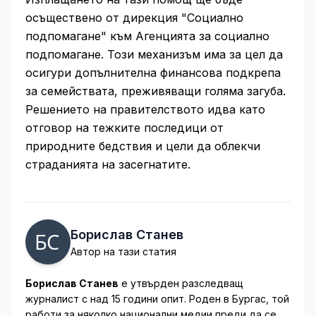
осъществено от дирекция "Социално
подпомагане" към Агенцията за социално
подпомагане. Този механизъм има за цел да
осигури допълнителна финансова подкрепа
за семействата, преживяващи голяма загуба.
Решението на правителството идва като
отговор на тежките последици от
природните бедствия и цели да облекчи
страданията на засегнатите.
Борислав Станев
Автор на тази статия
Борислав Станев
е утвърден разследващ
журналист с над 15 години опит. Роден в Бургас, той
работи за няколко национални медии преди да се