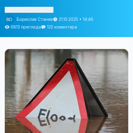
Изслушай статията
Борислав Станев
21.10.2025 • 14:46
6813 прегледа
132 коментара