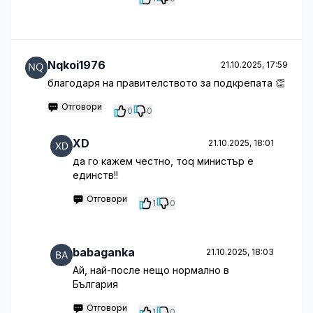
Nqkoi1976
21.10.2025, 17:59
благодаря на правителството за подкрепата 👏
Отговори
0
0
XD
21.10.2025, 18:01
да го кажем честно, тоq министър е
единств!!
Отговори
1
0
babaganka
21.10.2025, 18:03
Ай, най-после нещо нормално в
България
Отговори
1
0