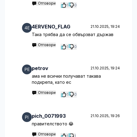
Отговори
1
0
4ERVENO_FLAG
21.10.2025, 19:24
Така трябва да се обвързват държав
Отговори
1
0
petrov
21.10.2025, 19:24
ама не всички получават такава
подкрепа, като ес
Отговори
1
0
pich_0071993
21.10.2025, 19:26
правителството 😂
Отговори
1
1