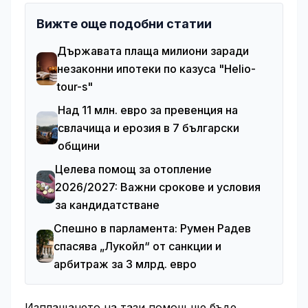
Вижте още подобни статии
Държавата плаща милиони заради
незаконни ипотеки по казуса "Helio-
tour-s"
Над 11 млн. евро за превенция на
свлачища и ерозия в 7 български
общини
Целева помощ за отопление
2026/2027: Важни срокове и условия
за кандидатстване
Спешно в парламента: Румен Радев
спасява „Лукойл“ от санкции и
арбитраж за 3 млрд. евро
Изплащането на тази помощ ще бъде