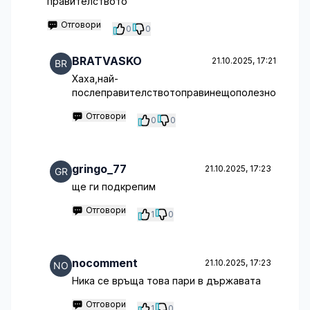
правителството
Отговори
0
0
BRATVASKO
21.10.2025, 17:21
Хаха,най-
послеправителствотоправинещополезно
Отговори
0
0
gringo_77
21.10.2025, 17:23
ще ги подкрепим
Отговори
1
0
nocomment
21.10.2025, 17:23
Ника се връща това пари в държавата
Отговори
1
0