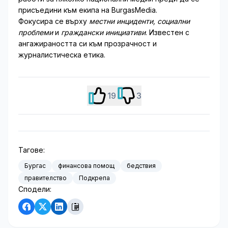
присъедини към екипа на BurgasMedia.
Фокусира се върху
местни инциденти, социални
проблеми
и
граждански инициативи
. Известен с
ангажираността си към прозрачност и
журналистическа етика.
19
3
Тагове:
Бургас
финансова помощ
бедствия
правителство
Подкрепа
Сподели: