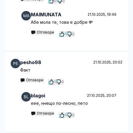
0
0
MAIMUNATA
21.10.2025, 19:49
Абе мола те, това е добре 💸
Отговори
1
0
pesho98
21.10.2025, 20:02
Факт
Отговори
1
0
blagoi
21.10.2025, 20:07
eee, ннещо по-лесно, пето
Отговори
1
0