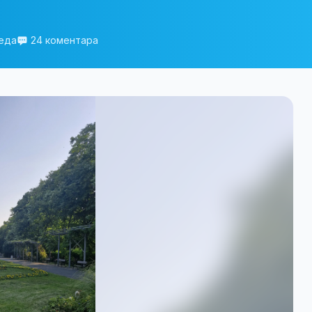
леда
24 коментара