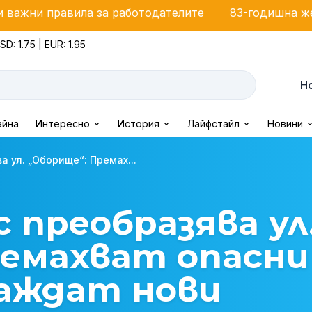
ила за работодателите
83-годишна жена от Зидаро
SD: 1.75 | EUR: 1.95
Н
айна
Интересно
История
Лайфстайл
Новини
 ул. „Оборище“: Премах...
 преобразява ул
ремахват опасни
саждат нови