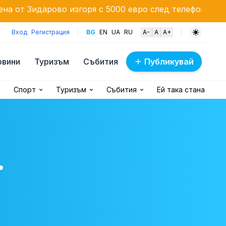
во изгоря с 5000 евро след телефонна измама
Доп
Вход
Регистрация
BG
EN
UA
RU
A-
A
A+
овини
Туризъм
Събития
Публикувай
Спорт
Туризъм
Събития
Ей така стана
.