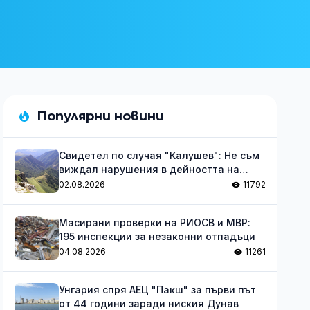
Популярни новини
Свидетел по случая "Калушев": Не съм
виждал нарушения в дейността на
групата
02.08.2026
11792
Масирани проверки на РИОСВ и МВР:
195 инспекции за незаконни отпадъци
04.08.2026
11261
Унгария спря АЕЦ "Пакш" за първи път
от 44 години заради ниския Дунав