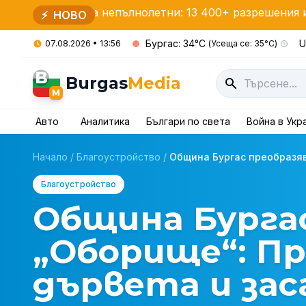
а за непълнолетни: 13 400+ разрешения и важни прав
⚡
НОВО
Бургас: 34°C
U
07.08.2026 • 13:56
(Усеща се: 35°C)
B
Burgas
Media
M
Авто
Аналитика
Българи по света
Война в Укр
Начало
/
Благоустройство
/
Община Бургас преобразява
Благоустройство
Община Бургас
„Оборище“: П
дървета и за