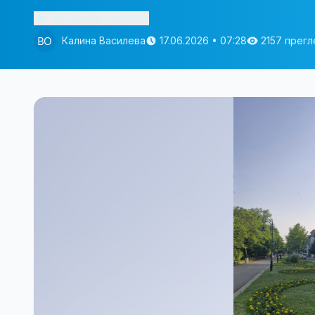
Изслушай статията
Калина Василева
17.06.2026 • 07:28
2157 прег