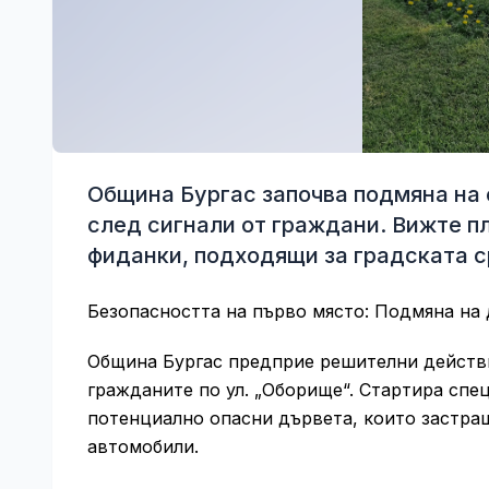
Община Бургас започва подмяна на 
след сигнали от граждани. Вижте п
фиданки, подходящи за градската с
Безопасността на първо място: Подмяна на 
Община Бургас предприе решителни действи
гражданите по ул. „Оборище“. Стартира спе
потенциално опасни дървета, които застр
автомобили.