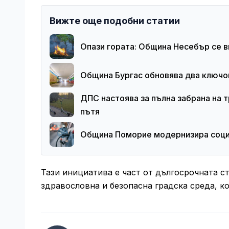
Вижте още подобни статии
Опази гората: Община Несебър се 
Община Бургас обновява два ключов
ДПС настоява за пълна забрана на 
пътя
Община Поморие модернизира социа
Тази инициатива е част от дългосрочната с
здравословна и безопасна градска среда, ко