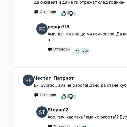
да оживеят и да не ги отрежат след година-
Отговори
1
0
pepgu716
Ами, да... ама нещо ми намирисва. Да 
а
Отговори
1
0
Честит_Патриот
Ех, Бургас... ама че работа! Дано да стане ху
Отговори
1
0
Stoyan12
Абе, пич, как така "ама че работа"? Б
Отговори