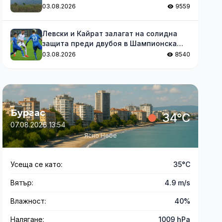
03.08.2026
9559
Левски и Кайрат залагат на солидна
защита преди двубоя в Шампионска
лига
03.08.2026
8540
Бургас
34°C
07.08.2026 13:54
Ясно Небе
Усеща се като:
35°C
Вятър:
4.9 m/s
Влажност:
40%
Налягане:
1009 hPa