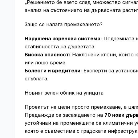
„Решението бе взето след множество сигна
анализ на състоянието на дървесната расти
Защо се налага премахването?
Нарушена коренова система:
Подземната и
стабилността на дърветата.
Висока опасност:
Наклонени клони, които к
или лошо време.
Болести и вредители:
Експерти са установи
стъблата.
Новият зелен облик на улицата
Проектът не цели просто премахване, а цял
Предвижда се засаждането на
70 нови дър
устойчиви на променящите се климатични ус
която е съвместима с градската инфраструк