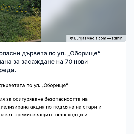
© BurgasMedia.com — admin
опасни дървета по ул. „Оборище“
лана за засаждане на 70 нови
реда.
дърветата по ул. „Оборище“
я за осигуряване безопасността на
циализирана акция по подмяна на стари и
ашават преминаващите пешеходци и