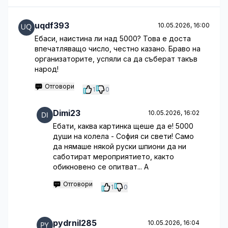
uqdf393
10.05.2026, 16:00
Ебаси, наистина ли над 5000? Това е доста
впечатляващо число, честно казано. Браво на
организаторите, успяли са да съберат такъв
народ!
Отговори
1
0
Dimi23
10.05.2026, 16:02
Ебати, каква картинка щеше да е! 5000
души на колела - София си свети! Само
да нямаше някой руски шпиони да ни
саботират мероприятието, както
обикновено се опитват... А
Отговори
1
0
pydrnil285
10.05.2026, 16:04