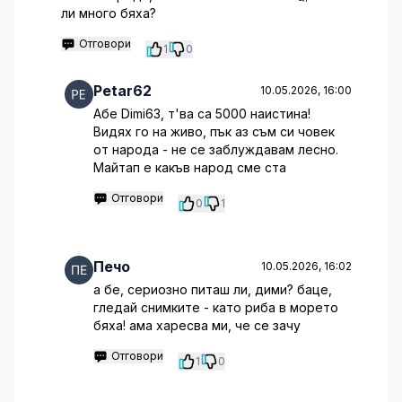
ли много бяха?
Отговори
1
0
Petar62
10.05.2026, 16:00
Абе Dimi63, т'ва са 5000 наистина!
Видях го на живо, пък аз съм си човек
от народа - не се заблуждавам лесно.
Майтап е какъв народ сме ста
Отговори
0
1
Печо
10.05.2026, 16:02
а бе, сериозно питаш ли, дими? баце,
гледай снимките - като риба в морето
бяха! ама харесва ми, че се зачу
Отговори
1
0