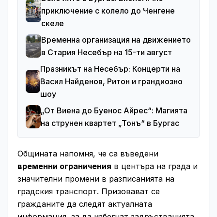
приключение с колело до Ченгене
скеле
Временна организация на движението
в Стария Несебър на 15-ти август
Празникът на Несебър: Концерти на
Васил Найденов, Ритон и грандиозно
шоу
„От Виена до Буенос Айрес“: Магията
на струнен квартет „Тонъ“ в Бургас
Общината напомня, че са въведени
временни ограничения
в центъра на града и
значителни промени в разписанията на
градския транспорт. Призовават се
гражданите да следят актуалната
информация, за да избегнат задръстванията