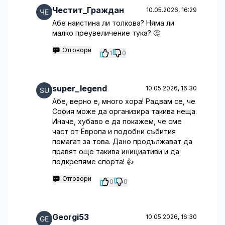
Честит_Граждан
10.05.2026, 16:29
Абе наистина ли толкова? Няма ли
малко преувеличение тука? 🤔
Отговори
1
0
super_legend
10.05.2026, 16:30
Абе, верно е, много хора! Радвам се, че
София може да организира такива неща.
Иначе, хубаво е да покажем, че сме
част от Европа и подобни събития
помагат за това. Дано продължават да
правят още такива инициативи и да
подкрепяме спорта! 👍
Отговори
0
0
Georgi53
10.05.2026, 16:30