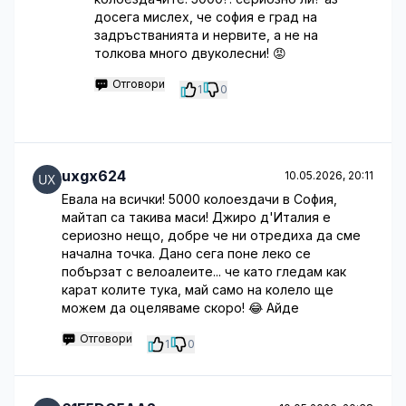
досега мислех, че софия е град на
задръстванията и нервите, а не на
толкова много двуколесни! 😡
Отговори
1
0
uxgx624
10.05.2026, 20:11
Евала на всички! 5000 колоездачи в София,
майтап са такива маси! Джиро д'Италия е
сериозно нещо, добре че ни отредиха да сме
начална точка. Дано сега поне леко се
побързат с велоалеите... че като гледам как
карат колите тука, май само на колело ще
можем да оцеляваме скоро! 😂 Айде
Отговори
1
0