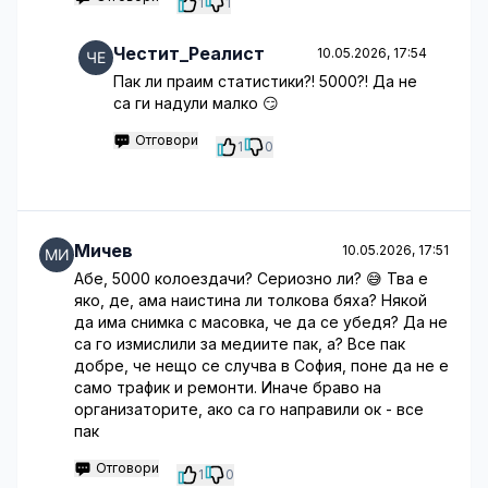
1
1
Честит_Реалист
10.05.2026, 17:54
Пак ли праим статистики?! 5000?! Да не
са ги надули малко 😏
Отговори
1
0
Мичев
10.05.2026, 17:51
Абе, 5000 колоездачи? Сериозно ли? 😅 Тва е
яко, де, ама наистина ли толкова бяха? Някой
да има снимка с масовка, че да се убедя? Да не
са го измислили за медиите пак, а? Все пак
добре, че нещо се случва в София, поне да не е
само трафик и ремонти. Иначе браво на
организаторите, ако са го направили ок - все
пак
Отговори
1
0