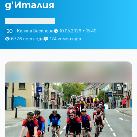
д'Италия
Изслушай статията
Калина Василева
10.05.2026 • 15:49
6776 прегледа
124 коментара