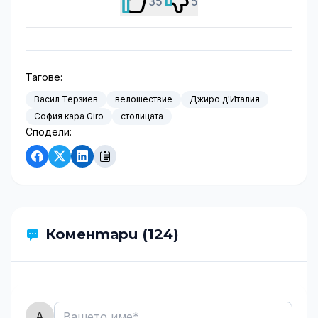
35
5
Тагове:
Васил Терзиев
велошествие
Джиро д'Италия
София кара Giro
столицата
Сподели:
Коментари (124)