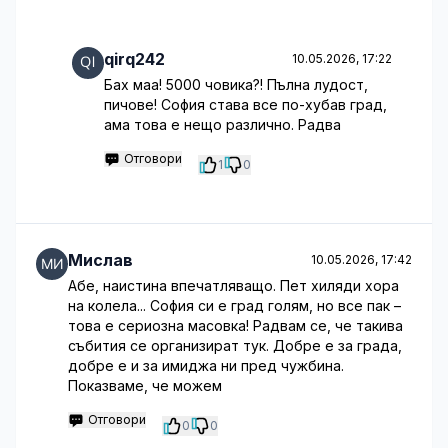
qirq242
10.05.2026, 17:22
Бах маа! 5000 човика?! Пълна лудост,
пичове! София става все по-хубав град,
ама това е нещо различно. Радва
Отговори
1
0
Мислав
10.05.2026, 17:42
Абе, наистина впечатляващо. Пет хиляди хора
на колела... София си е град голям, но все пак –
това е сериозна масовка! Радвам се, че такива
събития се организират тук. Добре е за града,
добре е и за имиджа ни пред чужбина.
Показваме, че можем
Отговори
0
0