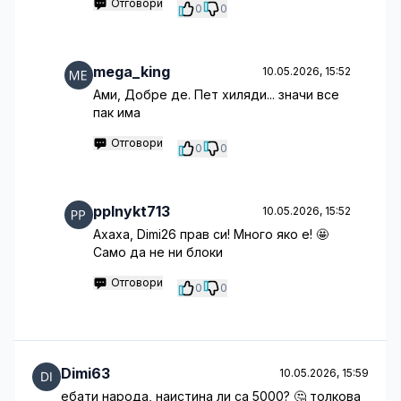
Отговори
0
0
mega_king
10.05.2026, 15:52
Ами, Добре де. Пет хиляди... значи все
пак има
Отговори
0
0
pplnykt713
10.05.2026, 15:52
Ахаха, Dimi26 прав си! Много яко е! 🤩
Само да не ни блоки
Отговори
0
0
Dimi63
10.05.2026, 15:59
ебати народа, наистина ли са 5000? 🤔 толкова