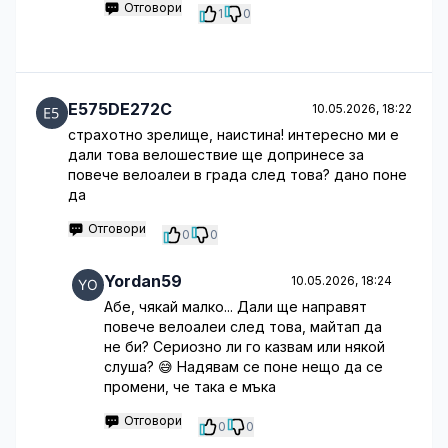
Отговори
1
0
E575DE272C
10.05.2026, 18:22
страхотно зрелище, наистина! интересно ми е
дали това велошествие ще допринесе за
повече велоалеи в града след това? дано поне
да
Отговори
0
0
Yordan59
10.05.2026, 18:24
Абе, чякай малко... Дали ще направят
повече велоалеи след това, майтап да
не би? Сериозно ли го казвам или някой
слуша? 😅 Надявам се поне нещо да се
промени, че така е мъка
Отговори
0
0