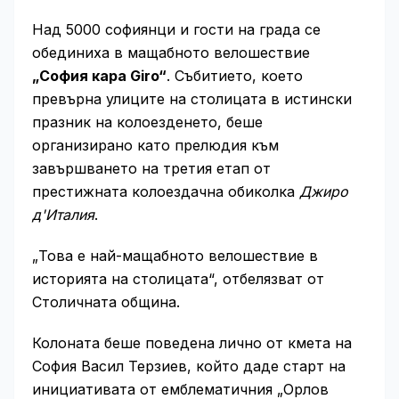
Над 5000 софиянци и гости на града се
обединиха в мащабното велошествие
„София кара Giro“
. Събитието, което
превърна улиците на столицата в истински
празник на колоезденето, беше
организирано като прелюдия към
завършването на третия етап от
престижната колоездачна обиколка
Джиро
д'Италия
.
„Това е най-мащабното велошествие в
историята на столицата“, отбелязват от
Столичната община.
Колоната беше поведена лично от кмета на
София Васил Терзиев, който даде старт на
инициативата от емблематичния „Орлов