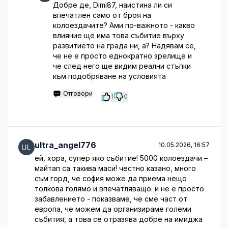
Добре де, Dimi87, наистина ли си
впечатлен само от броя на
колоездачите? Ами по-важното - какво
влияние ще има това събитие върху
развитието на града ни, а? Надявам се,
че не е просто еднократно зрелище и
че след него ще видим реални стъпки
към подобряване на условията
Отговори
1
0
ultra_angel776
10.05.2026, 16:57
ей, хора, супер яко събитие! 5000 колоездачи –
майтап са такива маси! честно казано, много
съм горд, че софия може да приема нещо
толкова голямо и впечатляващо. и не е просто
забавлението - показваме, че сме част от
европа, че можем да организираме големи
събития, а това се отразява добре на имиджа