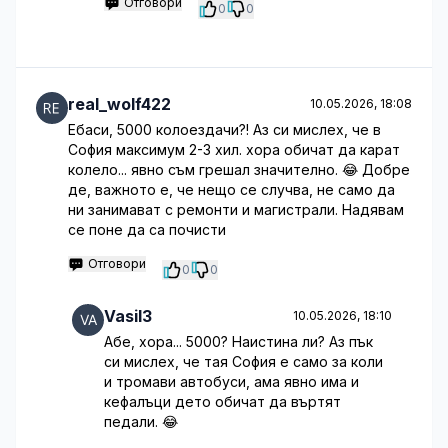
Отговори
0
0
real_wolf422
10.05.2026, 18:08
Ебаси, 5000 колоездачи?! Аз си мислех, че в
София максимум 2-3 хил. хора обичат да карат
колело... явно съм грешал значително. 😂 Добре
де, важното е, че нещо се случва, не само да
ни занимават с ремонти и магистрали. Надявам
се поне да са почисти
Отговори
0
0
Vasil3
10.05.2026, 18:10
Абе, хора... 5000? Наистина ли? Аз пък
си мислех, че тая София е само за коли
и тромави автобуси, ама явно има и
кефалъци дето обичат да въртят
педали. 😂