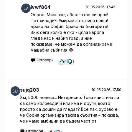
lvwf864
10.05.2026, 17:45
Ооооо, Миславе, абсолютно си прав!
Пет хиляди?! Умирам за такива неща!
Браво на София, браво на българите!
Виж сега колко е яко - цяла Европа
гледа нас и на6ия град, а ние
показваме, че можем да организираме
мащабни събития 😂
Отговори
0
1
sujq203
10.05.2026, 17:50
Хм, 5000 човека... Интересно. Това наистина ли
са само колоездачи или има и други, които
просто са дошли да гледат? Все пак, хубаво е,
че София организира такива събития – показва,
че имаме амбиции да бъдем част от
Отговори