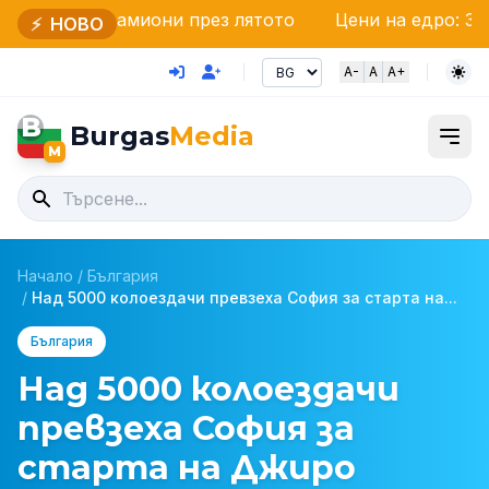
миони през лятото
Цени на едро: Зеленчуците и 
⚡
НОВО
A-
A
A+
B
Burgas
Media
M
Начало
/
България
/
Над 5000 колоездачи превзеха София за старта на...
България
Над 5000 колоездачи
превзеха София за
старта на Джиро