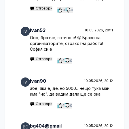
Отговори
0
0
Ivan53
10.05.2026, 20:11
Ооо, братче, готино е! 🤩 Браво на
организаторите, страхотна работа!
София си е
Отговори
1
0
Ivan90
10.05.2026, 20:12
абе, яка е, де. но 5000... нещо тука май
има "но". да видим дали ще се ока
Отговори
1
0
bg404@gmail
10.05.2026, 20:12