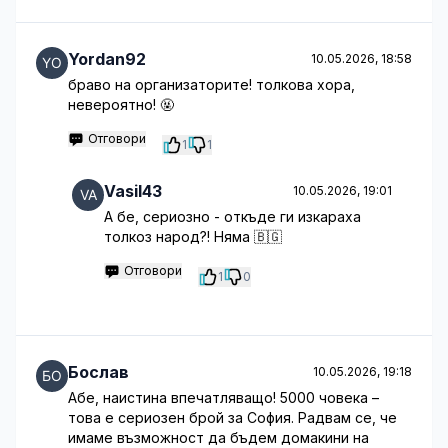
Yordan92
10.05.2026, 18:58
браво на организаторите! толкова хора,
невероятно! 🤬
Отговори
1
1
Vasil43
10.05.2026, 19:01
А бе, сериозно - откъде ги изкараха
толкоз народ?! Няма 🇧🇬
Отговори
1
0
Бослав
10.05.2026, 19:18
Абе, наистина впечатляващо! 5000 човека –
това е сериозен брой за София. Радвам се, че
имаме възможност да бъдем домакини на