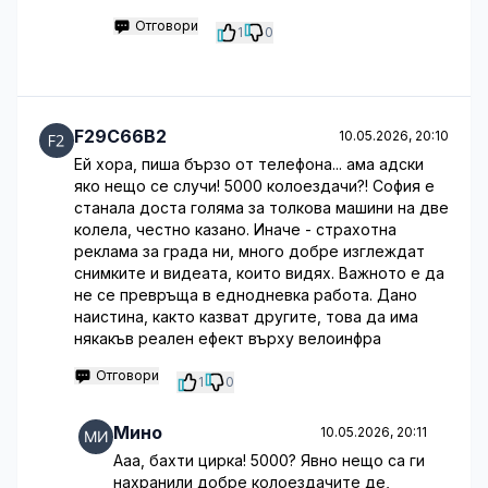
Отговори
1
0
F29C66B2
10.05.2026, 20:10
Ей хора, пиша бързо от телефона... ама адски
яко нещо се случи! 5000 колоездачи?! София е
станала доста голяма за толкова машини на две
колела, честно казано. Иначе - страхотна
реклама за града ни, много добре изглеждат
снимките и видеата, които видях. Важното е да
не се превръща в еднодневка работа. Дано
наистина, както казват другите, това да има
някакъв реален ефект върху велоинфра
Отговори
1
0
Мино
10.05.2026, 20:11
Ааа, бахти цирка! 5000? Явно нещо са ги
нахранили добре колоездачите де,