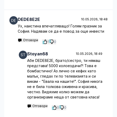
DEDE8E2E
10.05.2026, 18:48
Ух, наистина впечатляващо! Голям празник за
София. Надявам се да е повод за още инвести
Отговори
1
0
Stoyan68
10.05.2026, 18:49
Абе DEDE8E2E, брато/сестро, ти нямаш
представа! 5000 колоездачи?! Това е
бомбастично! Аз лично се кефих като
малък, гледах ги по телевизията и си
викам - "Евала на нашите!". София никога
не е била толкова оживена и красива,
честно. Видяхме колко можем да
организираме неща от световна класа!
Отговори
0
0