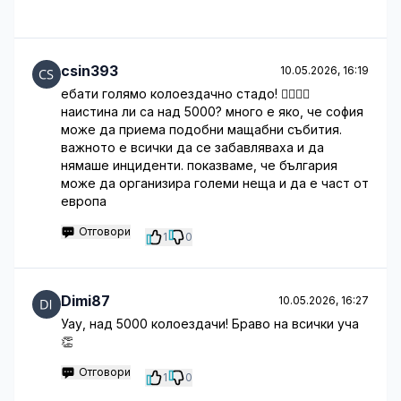
csin393
10.05.2026, 16:19
ебати голямо колоездачно стадо! 🚴‍♀️🚴‍♂️
наистина ли са над 5000? много е яко, че софия
може да приема подобни мащабни събития.
важното е всички да се забавляваха и да
нямаше инциденти. показваме, че българия
може да организира големи неща и да е част от
европа
Отговори
1
0
Dimi87
10.05.2026, 16:27
Уау, над 5000 колоездачи! Браво на всички уча
👏
Отговори
1
0