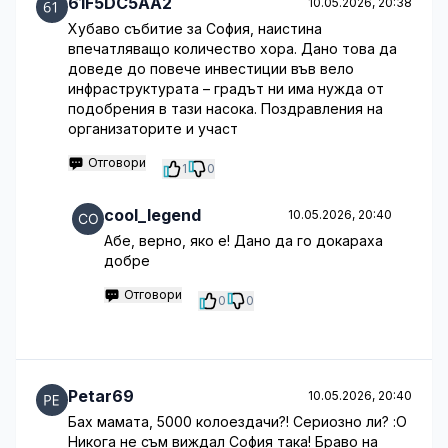
61F5DC5AA2
10.05.2026, 20:38
Хубаво събитие за София, наистина
впечатляващо количество хора. Дано това да
доведе до повече инвестиции във вело
инфраструктурата – градът ни има нужда от
подобрения в тази насока. Поздравления на
организаторите и участ
Отговори
1
0
cool_legend
10.05.2026, 20:40
Абе, верно, яко е! Дано да го докараха
добре
Отговори
0
0
Petar69
10.05.2026, 20:40
Бах мамата, 5000 колоездачи?! Сериозно ли? :O
Никога не съм виждал София така! Браво на