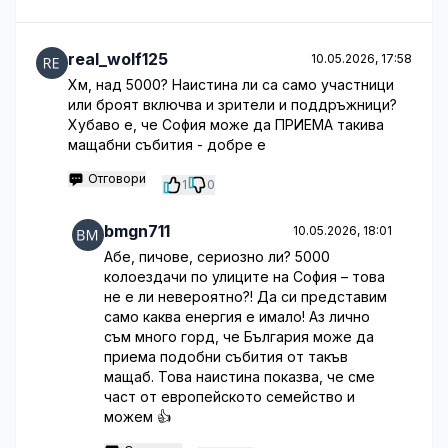
real_wolf125
10.05.2026, 17:58
Хм, над 5000? Наистина ли са само участници
или броят включва и зрители и поддръжници?
Хубаво е, че София може да ПРИЕМА такива
мащабни събития - добре е
Отговори
1
0
bmgn711
10.05.2026, 18:01
Абе, пичове, сериозно ли? 5000
колоездачи по улиците на София – това
не е ли невероятно?! Да си представим
само каква енергия е имало! Аз лично
съм много горд, че България може да
приема подобни събития от такъв
мащаб. Това наистина показва, че сме
част от европейското семейство и
можем 👍