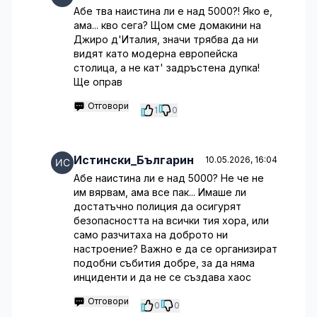
Абе тва наистина ли е над 5000?! Яко е,
ама... кво сега? Щом сме домакини на
Джиро д'Италия, значи трябва да ни
видят като модерна европейска
столица, а не кат' задръстена дупка!
Ще оправ
Отговори
1
0
Истински_Българин
10.05.2026, 16:04
Абе наистина ли е над 5000? Не че не
им вярвам, ама все пак... Имаше ли
достатъчно полиция да осигурят
безопасността на всички тия хора, или
само разчитаха на доброто ни
настроение? Важно е да се организират
подобни събития добре, за да няма
инциденти и да не се създава хаос
Отговори
0
0