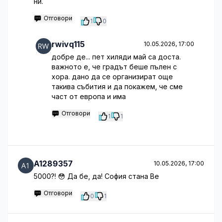
ни.
Отговори
1
0
rwivq115
10.05.2026, 17:00
добре де... пет хиляди май са доста.
важното е, че градът беше пълен с
хора. дано да се организират още
такива събития и да покажем, че сме
част от европа и има
Отговори
1
1
A1289357
10.05.2026, 17:00
5000?! 😳 Да бе, да! София стана Ве
Отговори
0
1