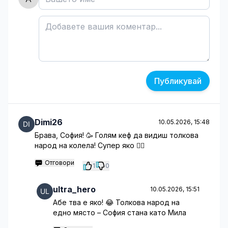
Публикувай
Dimi26
10.05.2026, 15:48
Брава, София! 🥳 Голям кеф да видиш толкова
народ на колела! Супер яко 🤷‍♂️
Отговори
1
0
ultra_hero
10.05.2026, 15:51
Абе тва е яко! 😂 Толкова народ на
едно място – София стана като Мила