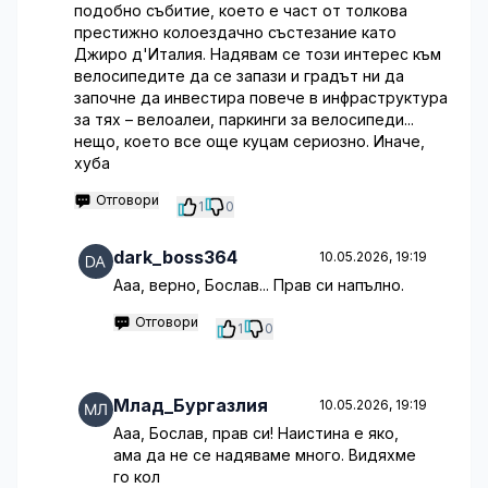
подобно събитие, което е част от толкова
престижно колоездачно състезание като
Джиро д'Италия. Надявам се този интерес към
велосипедите да се запази и градът ни да
започне да инвестира повече в инфраструктура
за тях – велоалеи, паркинги за велосипеди...
нещо, което все още куцам сериозно. Иначе,
хуба
Отговори
1
0
dark_boss364
10.05.2026, 19:19
Ааа, верно, Бослав... Прав си напълно.
Отговори
1
0
Млад_Бургазлия
10.05.2026, 19:19
Ааа, Бослав, прав си! Наистина е яко,
ама да не се надяваме много. Видяхме
го кол