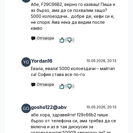
Абе, F29C66B2, верно го казваш! Пиша и
аз бързо, ама да се похвалим защо?
5000 колоездачи... добре де, кефи си е,
не споря. Ама нека да видим после
какво
Отговори
1
0
Yordan16
10.05.2026, 20:13
Евала, евала! 5000 колоездачи – майтап
са! София става все по-го
Отговори
1
0
gosho122@abv
10.05.2026, 20:13
абе хора, здравейте! f29c66b2 пише
бързо от телефона си, ама трябва да се
включа и аз в тая дискусия за
колоездачите! 5000?! сериозно ли? аз