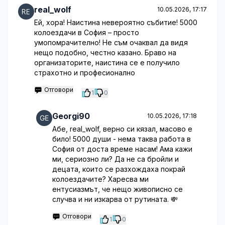
real_wolf
10.05.2026, 17:17
Ей, хора! Наистина невероятно събитие! 5000
колоездачи в София – просто
умопомрачително! Не съм очаквал да видя
нещо подобно, честно казано. Браво на
организаторите, наистина се е получило
страхотно и професионално
Отговори
1
0
Georgi90
10.05.2026, 17:18
Абе, real_wolf, верно си кязал, масово е
било! 5000 души - нема таква работа в
София от доста време насам! Ама кажи
ми, сериозно ли? Да не са бройли и
децата, които се разхождаха покрай
колоездачите? Харесва ми
ентусиазмът, че нещо живописно се
случва и ни изкарва от рутината. 💸
Отговори
1
0