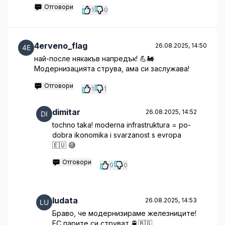
Отговори
1
0
4erveno_flag
26.08.2025, 14:50
най-после някакъв напредък! 💪🚂
Модернизацията струва, ама си заслужава!
Отговори
1
1
dimitar
26.08.2025, 14:52
tochno taka! moderna infrastruktura = po-
dobra ikonomika i svarzanost s evropa
🇪🇺 😅
Отговори
0
0
ludata
26.08.2025, 14:53
Браво, че модернизираме железниците!
ЕС парите си струват 🚆🇧🇬