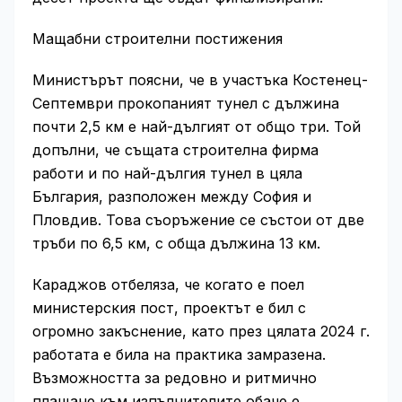
Мащабни строителни постижения
Министърът поясни, че в участъка Костенец-
Септември прокопаният тунел с дължина
почти 2,5 км е най-дългият от общо три. Той
допълни, че същата строителна фирма
работи и по най-дългия тунел в цяла
България, разположен между София и
Пловдив. Това съоръжение се състои от две
тръби по 6,5 км, с обща дължина 13 км.
Караджов отбеляза, че когато е поел
министерския пост, проектът е бил с
огромно закъснение, като през цялата 2024 г.
работата е била на практика замразена.
Възможността за редовно и ритмично
плащане към изпълнителите обаче е