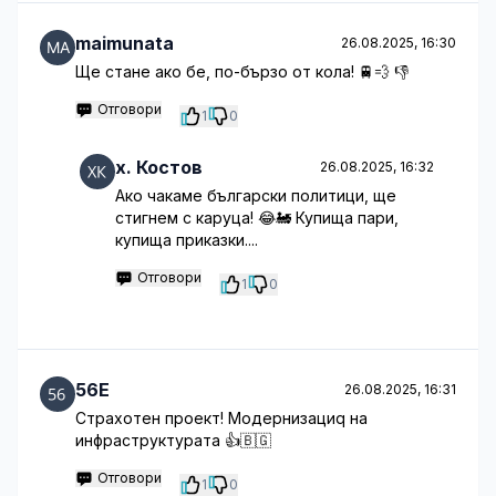
maimunata
26.08.2025, 16:30
Ще стане ако бе, по-бързо от кола! 🚆💨 👎
Отговори
1
0
x. Костов
26.08.2025, 16:32
Ако чакаме български политици, ще
стигнем с каруца! 😂🚂 Купища пари,
купища приказки....
Отговори
1
0
56E
26.08.2025, 16:31
Страхотен проект! Модернизациq на
инфраструктурата 👍🇧🇬
Отговори
1
0