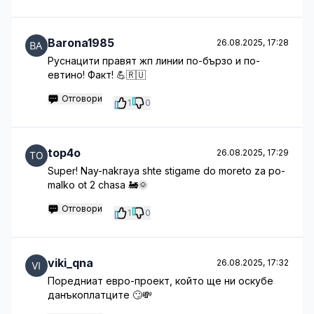
Barona1985
26.08.2025, 17:28
Руснацити правят жп линии по-бързо и по-
евтино! Факт! 💪🇷🇺
Отговори
1
0
top4o
26.08.2025, 17:29
Super! Nay-nakraya shte stigame do moreto za po-
malko ot 2 chasa 🚂🌞
Отговори
1
0
viki_qna
26.08.2025, 17:32
Поредниат евро-проект, който ще ни оскубе
данъкоплатците 🙄💸