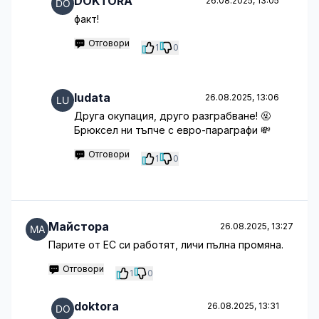
DOKTORA
26.08.2025, 13:05
факт!
Отговори
1
0
ludata
26.08.2025, 13:06
Друга окупация, друго разграбване! 🤬
Брюксел ни тъпче с евро-параграфи 💸
Отговори
1
0
Майстора
26.08.2025, 13:27
Парите от ЕС си работят, личи пълна промяна.
Отговори
1
0
doktora
26.08.2025, 13:31