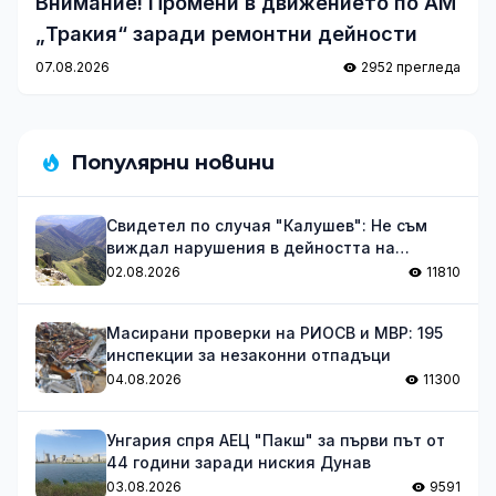
Внимание! Промени в движението по АМ
„Тракия“ заради ремонтни дейности
07.08.2026
2952 прегледа
Популярни новини
Свидетел по случая "Калушев": Не съм
виждал нарушения в дейността на
групата
02.08.2026
11810
Масирани проверки на РИОСВ и МВР: 195
инспекции за незаконни отпадъци
04.08.2026
11300
Унгария спря АЕЦ "Пакш" за първи път от
44 години заради ниския Дунав
03.08.2026
9591