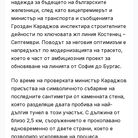
надежда за бъдещето на българските
железници, след като вицепремиерът и
министър на транспорта и съобщенията
Гроздан Караджов инспектира строителните
дейности по ключовата жп линия Костенец –
Септември. Поводът за неговия оптимизъм е
напредъкът по модернизацията на трасето,
което е част от амбициозния проект за
обновяване на линията от София до Бургас.
По време на проверката министър Караджов
присъства на символичното събаряне на
последните сантиметри от каменната стена,
която разделяше двата пробива на най-
дългия тунел в този участък. С дължина от
близо 2,5 км, съоръжението е прокопавано
едновременно от двете страни, което е
позволило ускоряване на процеса.