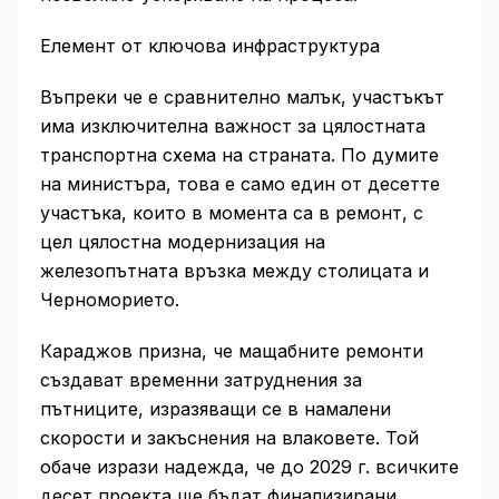
Елемент от ключова инфраструктура
Въпреки че е сравнително малък, участъкът
има изключителна важност за цялостната
транспортна схема на страната. По думите
на министъра, това е само един от десетте
участъка, които в момента са в ремонт, с
цел цялостна модернизация на
железопътната връзка между столицата и
Черноморието.
Караджов призна, че мащабните ремонти
създават временни затруднения за
пътниците, изразяващи се в намалени
скорости и закъснения на влаковете. Той
обаче изрази надежда, че до 2029 г. всичките
десет проекта ще бъдат финализирани.