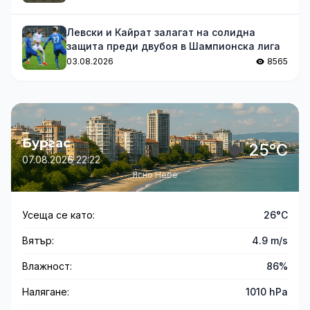
Левски и Кайрат залагат на солидна
защита преди двубоя в Шампионска лига
03.08.2026
8565
Бургас
25°C
07.08.2026 22:22
Ясно Небе
Усеща се като:
26°C
Вятър:
4.9 m/s
Влажност:
86%
Налягане:
1010 hPa