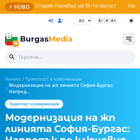
тария Несебър на 15-ти август
Нов директор на О
⚡
НОВО
A-
A
A+
B
Burgas
Media
M
Начало
/
Транспорт и комуникации
Модернизация на жп линията София-Бургас:
/
Напред...
Транспорт и комуникации
Модернизация на жп
линията София-Бургас: