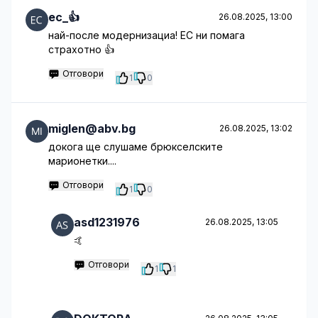
ес_👍
26.08.2025, 13:00
най-после модернизациа! ЕС ни помага
страхотно 👍
Отговори
1
0
miglen@abv.bg
26.08.2025, 13:02
докога ще слушаме брюкселските
марионетки....
Отговори
1
0
asd1231976
26.08.2025, 13:05
🤙
Отговори
1
1