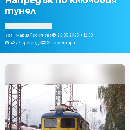
Напредък по ключовия
тунел
Изслушай статията
Мария Георгиева
26.08.2025 • 12:58
4377 прегледа
32 коментара