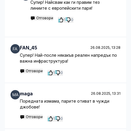
Супир! Найсвам как ги правим тез
линиите с европейскити паря!
Отговори
1
0
FAN_45
26.08.2025, 13:28
Супер! Най-после някакъв реален напредък по
важна инфраструктура!
Отговори
1
0
maga
26.08.2025, 13:31
Поредната измама, парите отиват в чужди
джобове!
Отговори
1
0