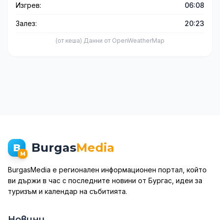
Изгрев:
06:08
Залез:
20:23
(от кеша) Данни от OpenWeatherMap
Burgas
Media
B
M
BurgasMedia е регионален информационен портал, който
ви държи в час с последните новини от Бургас, идеи за
туризъм и календар на събитията.
Новини