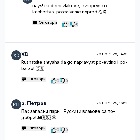
nays! moderni vlakove, evropeysko
kachestvo. poteglyame napred 💪🚆
Отговори
1
0
XD
26.08.2025, 14:50
Rusnatsite shtyaha da go napravyat po-evtino i po-
barzo! 🇷🇺
Отговори
0
0
p. Петров
26.08.2025, 16:28
Пак западни пари... Рускити влакове са по-
добри! 🚂🇷🇺 🤬
Отговори
0
0