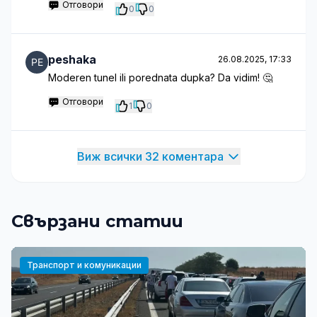
Отговори
0
0
peshaka
26.08.2025, 17:33
Moderen tunel ili porednata dupka? Da vidim! 🤔
Отговори
1
0
Виж всички 32 коментара
Свързани статии
Транспорт и комуникации