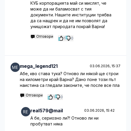
КУБ корпорацията май си мислят, че
може да ни баламосват с тия
документи. Нашите институции трябва
да са нащрек и да не им позволят да
унищожат природата покрай Варна!
Отговори
1
0
mega_legend121
03.06.2026, 15:37
Абе, кво става тука? Отново ли някой ще строи
на километри край Варна? Дано поне този път
наистина са гледали законите, че после все пла
Отговори
1
0
real579@mail
03.06.2026, 15:42
А бе, сериозно ли?! Отново ли ни
пробутват няка