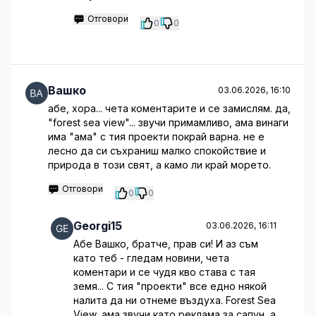
Отговори
0
0
Вашко
03.06.2026, 16:10
абе, хора... чета коментарите и се замислям. да,
"forest sea view"... звучи примамливо, ама винаги
има "ама" с тия проекти покрай варна. не е
лесно да си съхраниш малко спокойствие и
природа в този свят, а камо ли край морето.
Отговори
0
0
Georgi15
03.06.2026, 16:11
Абе Вашко, братче, прав си! И аз съм
като теб - гледам новини, чета
коментари и се чудя кво става с тая
земя... С тия "проекти" все едно някой
налита да ни отнеме въздуха. Forest Sea
View, ама звучи като реклама за сапун, а