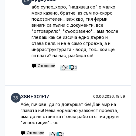
абе супер_херо, "надяваш се" е малко
меко казано, братче. аз съм по-скоро
подозрителен... виж кво, тия фирми
винаги са пълни с документи, все
"отговаряло", "съобразено"... ама после
гледаш как се изсича едно дърво и
става беля. и не е само строежа, а и
инфраструктурата - вода, ток... кой ще
ги плати? на нас, разбира се!
Отговори
0
0
38BE301F17
03.06.2026, 18:59
Абе, пичове, да го довършат бе! Дай мир на
главата ни! Нека нормално узаконят проекта,
ама да не стане кат' оная работа с тия други
"инвестиции"... че
Отговори
1
1