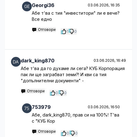
Georgi36
03.06.2026, 16:35
Абе т'ва с тия "инвеститори" ли е вече?
Все едно
Отговори
1
0
dark_king870
03.06.2026, 16:49
Абе т'ва да го духаме ли сега? КУБ Корпорация
пак ли ще заграбват земи?! И кви са тия
"допълнителни документи" -
Отговори
0
0
753979
03.06.2026, 16:50
Абе, dark_king870, прав си на 100%! Т'ва
с "КУБ Кор
Отговори
0
0