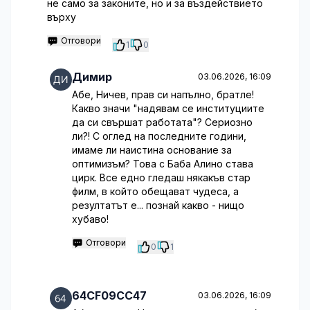
не само за законите, но и за въздействието
върху
Отговори
1
0
Димир
03.06.2026, 16:09
Абе, Ничев, прав си напълно, братле!
Какво значи "надявам се институциите
да си свършат работата"? Сериозно
ли?! С оглед на последните години,
имаме ли наистина основание за
оптимизъм? Това с Баба Алино става
цирк. Все едно гледаш някакъв стар
филм, в който обещават чудеса, а
резултатът е... познай какво - нищо
хубаво!
Отговори
0
1
64CF09CC47
03.06.2026, 16:09