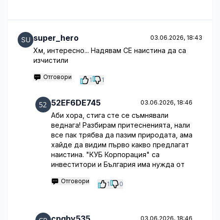
super_hero
03.06.2026, 18:43
Хм, интересно... Надявам СЕ наистина да са
изчистили
Отговори
1
1
52EF6DE745
03.06.2026, 18:46
Аби хора, стига сте се съмнявали
веднага! Разбирам притесненията, нали
все пак трябва да пазим природата, ама
хайде да видим първо какво предлагат
наистина. "КУБ Корпорация" са
инвеститори и България има нужда от
Отговори
1
0
cpgby535
03.06.2026, 18:46