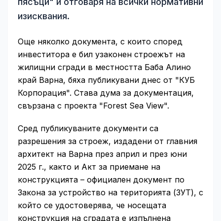
пясъци" и отговаря на всички нормативни
изисквания.
Още няколко документа, с които според
инвеститора е бил узаконен строежът на
жилищни сгради в местността Баба Алино
край Варна, бяха публикувани днес от "КУБ
Корпорация". Става дума за документация,
свързана с проекта "Forest Sea View".
Сред публикуваните документи са
разрешения за строеж, издадени от главния
архитект на Варна през април и през юни
2025 г., както и Акт за приемане на
конструкцията – официален документ по
Закона за устройство на територията (ЗУТ), с
който се удостоверява, че носещата
конструкция на сградата е изпълнена