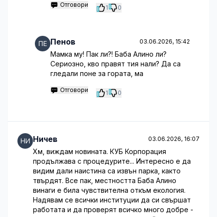
Отговори
1
0
Пенов
03.06.2026, 15:42
Мамка му! Пак ли?! Баба Алино ли?
Сериозно, кво правят тия нали? Да са
гледали поне за гората, ма
Отговори
1
0
Ничев
03.06.2026, 16:07
Хм, виждам новината. КУБ Корпорация
продължава с процедурите... Интересно е да
видим дали наистина са извън парка, както
твърдят. Все пак, местността Баба Алино
винаги е била чувствителна откъм екология.
Надявам се всички институции да си свършат
работата и да проверят всичко много добре -