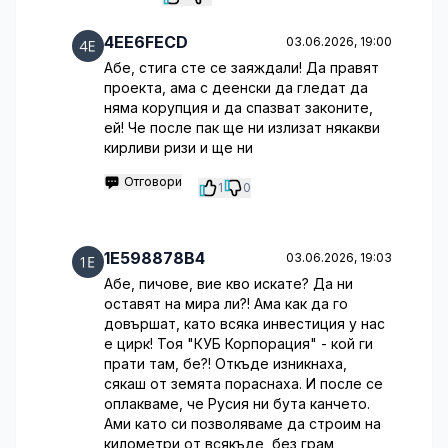
4EE6FECD
03.06.2026, 19:00
Абе, стига сте се заяждали! Да правят
проекта, ама с деенски да гледат да
няма корупция и да спазват законите,
ей! Че после пак ще ни излизат някакви
кирливи ризи и ще ни
Отговори
1
0
1E598878B4
03.06.2026, 19:03
Абе, пичове, вие кво искате? Да ни
оставят на мира ли?! Ама как да го
довършат, като всяка инвестиция у нас
е цирк! Тоя "КУБ Корпорация" - кой ги
прати там, бе?! Откъде изникнаха,
сякаш от земята пораснаха. И после се
оплакваме, че Русия ни бута канчето.
Ами като си позволяваме да строим на
километри от всякъде, без грам