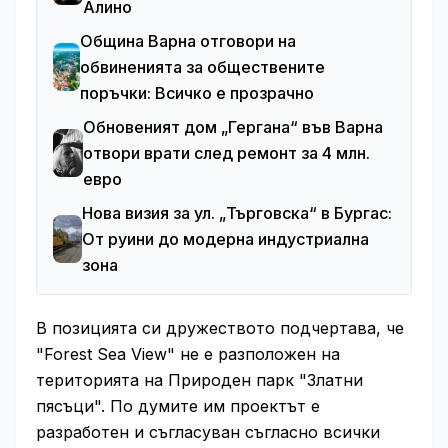
Алино
Община Варна отговори на
обвиненията за обществените
поръчки: Всичко е прозрачно
Обновеният дом „Гергана“ във Варна
отвори врати след ремонт за 4 млн.
евро
Нова визия за ул. „Търговска“ в Бургас:
От руини до модерна индустриална
зона
В позицията си дружеството подчертава, че
"Forest Sea View" не е разположен на
територията на Природен парк "Златни
пясъци". По думите им проектът е
разработен и съгласуван съгласно всички