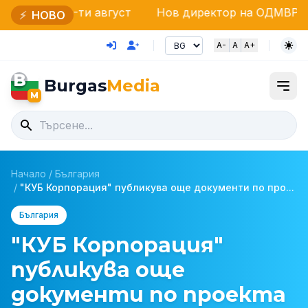
-ти август
Нов директор на ОДМВР – Бургас: Стар
⚡
НОВО
A-
A
A+
B
Burgas
Media
M
Начало
/
България
/
"КУБ Корпорация" публикува още документи по про...
България
"КУБ Корпорация"
публикува още
документи по проекта