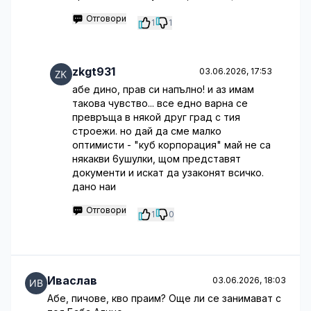
Отговори
1
1
zkgt931
03.06.2026, 17:53
абе дино, прав си напълно! и аз имам
такова чувство... все едно варна се
превръща в някой друг град с тия
строежи. но дай да сме малко
оптимисти - "куб корпорация" май не са
някакви 6ушулки, щом представят
документи и искат да узаконят всичко.
дано наи
Отговори
1
0
Иваслав
03.06.2026, 18:03
Абе, пичове, кво праим? Още ли се занимават с