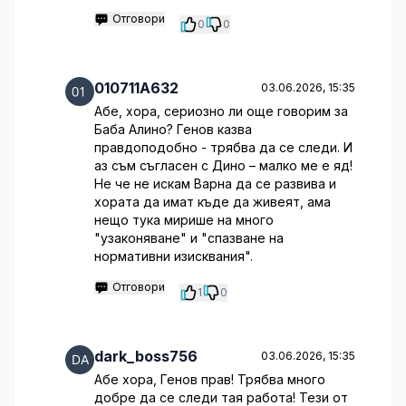
Отговори
0
0
010711A632
03.06.2026, 15:35
Абе, хора, сериозно ли още говорим за
Баба Алино? Генов казва
правдоподобно - трябва да се следи. И
аз съм съгласен с Дино – малко ме е яд!
Не че не искам Варна да се развива и
хората да имат къде да живеят, ама
нещо тука мирише на много
"узаконяване" и "спазване на
нормативни изисквания".
Отговори
1
0
dark_boss756
03.06.2026, 15:35
Абе хора, Генов прав! Трябва много
добре да се следи тая работа! Тези от