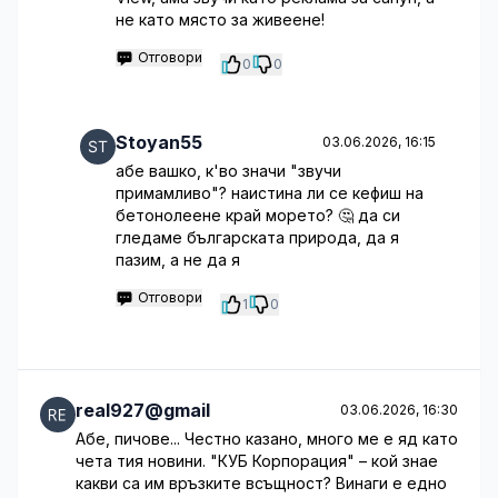
не като място за живеене!
Отговори
0
0
Stoyan55
03.06.2026, 16:15
абе вашко, к'во значи "звучи
примамливо"? наистина ли се кефиш на
бетонолеене край морето? 🤔 да си
гледаме българската природа, да я
пазим, а не да я
Отговори
1
0
real927@gmail
03.06.2026, 16:30
Абе, пичове... Честно казано, много ме е яд като
чета тия новини. "КУБ Корпорация" – кой знае
какви са им връзките всъщност? Винаги е едно