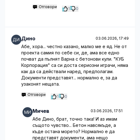
Отговори
1
0
Дино
03.06.2026, 17:49
Абе, хора... честно казано, малко ме е яд. Не от
проекта самия по себе си, де, ама все едно
почват да пълнят Варна с бетонови кули. "КУБ
Корпорация" са си доста сериозни играчи, няма
как да са действали наред, предполагам.
Документи представят... нормално е, за да
узаконят нещата.
Отговори
1
0
Мичев
03.06.2026, 17:51
Абе Дино, брат, точно така! И аз имам
същото чувство... Бетон навсякъде, а
къде остана морето? Нормално е да
представят документи, ама нещо