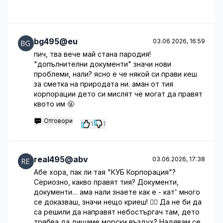
bg495@eu
03.06.2026, 16:59
пич, тва вече май стана пародия!
"допълнителни документи" значи нови
проблеми, нали? ясно е че някой си прави кеш
за сметка на природата ни. аман от тия
корпорации дето си мислят че могат да правят
квото им 🤬
Отговори
1
1
real495@abv
03.06.2026, 17:38
Абе хора, пак ли тая "КУБ Корпорация"?
Сериозно, какво правят тия? Документи,
документи… ама нали знаете как е - кат' много
се доказваш, значи нещо криеш! 🤦‍♂️ Да не би да
са решили да направят небостъргач там, дето
трябва да дишаме морски въздух? Надявам се