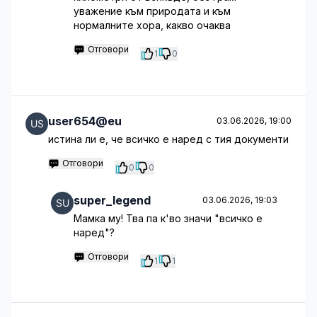
уважение към природата и към
нормалните хора, какво очаква
Отговори
1
0
user654@eu
03.06.2026, 19:00
истина ли е, че всичко е наред с тия документи
Отговори
0
0
super_legend
03.06.2026, 19:03
Мамка му! Тва па к'во значи "всичко е
наред"?
Отговори
1
1