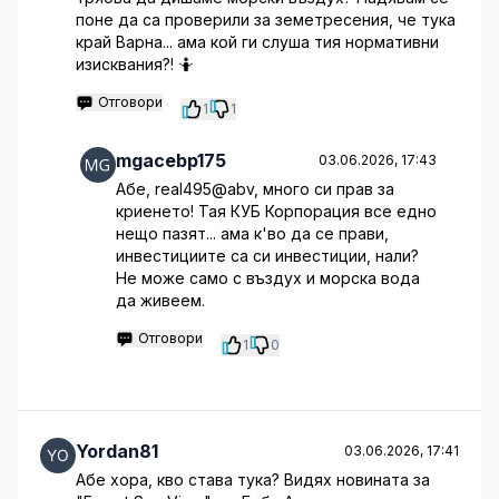
поне да са проверили за земетресения, че тука
край Варна... ама кой ги слуша тия нормативни
изисквания?! 🤷
Отговори
1
1
mgacebp175
03.06.2026, 17:43
Абе, real495@abv, много си прав за
криенето! Тая КУБ Корпорация все едно
нещо пазят... ама к'во да се прави,
инвестициите са си инвестиции, нали?
Не може само с въздух и морска вода
да живеем.
Отговори
1
0
Yordan81
03.06.2026, 17:41
Абе хора, кво става тука? Видях новината за