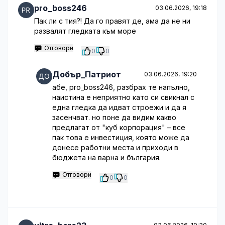
pro_boss246
03.06.2026, 19:18
Пак ли с тия?! Да го правят де, ама да не ни
развалят гледката към море
Отговори
0
0
Добър_Патриот
03.06.2026, 19:20
абе, pro_boss246, разбрах те напълно,
наистина е неприятно като си свикнал с
една гледка да идват строежи и да я
засенчват. но поне да видим какво
предлагат от "куб корпорация" – все
пак това е инвестиция, която може да
донесе работни места и приходи в
бюджета на варна и българия.
Отговори
0
0