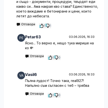
и също - документи, процедури, твърдят еди
какво си... Ама накрая кво става? Единственото,
което виждаме е бетониране и цени, които
летят до небесата.
Отговори
1
1
Petar63
03.06.2026, 16:33
Ясно... То верно е, нещо тука мирише на
ко 💸
Отговори
1
0
Vasil6
03.06.2026, 16:33
Пълна лудост! Точно така, real927!
Напълно съм съгласен с теб – трябва
Отговори
1
0