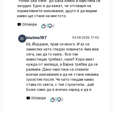
"Forest Sea View" до Баба Алино и наистина се
зачудих. Едно е да кажат, че отговаря на
нормативните изисквания, друго е да видим
какво ще стане на мястото.
Отговори
1
0
biutms197
03.06.2026, 17:43
Ей, Йордане, прав си много. И аз се
замислих като гледах новината. Ама виж
сега, как да го кажа... Все пак
инвестиции трябват, нали? Хора имат
нужда от жилища, а Варна трябва да се
развива. Дано наистина са спазили
всички изисквания и да не стане някаква
грозотия после. Че като гледам какво
става по света, с тия строители... дай
Боже само да е всичко наред и да е
Отговори
1
0