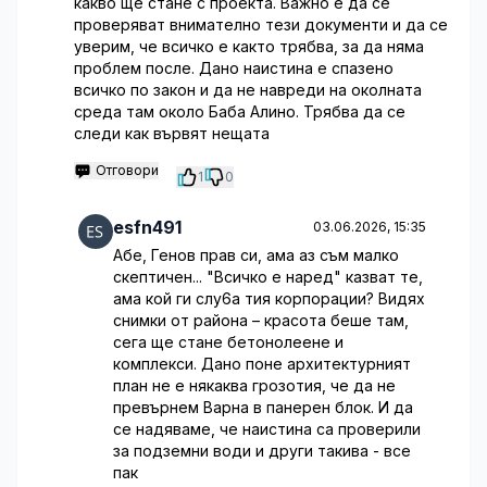
какво ще стане с проекта. Важно е да се
проверяват внимателно тези документи и да се
уверим, че всичко е както трябва, за да няма
проблем после. Дано наистина е спазено
всичко по закон и да не навреди на околната
среда там около Баба Алино. Трябва да се
следи как вървят нещата
Отговори
1
0
esfn491
03.06.2026, 15:35
Абе, Генов прав си, ама аз съм малко
скептичен... "Всичко е наред" казват те,
ама кой ги слу6а тия корпорации? Видях
снимки от района – красота беше там,
сега ще стане бетонолеене и
комплекси. Дано поне архитектурният
план не е някаква грозотия, че да не
превърнем Варна в панерен блок. И да
се надяваме, че наистина са проверили
за подземни води и други такива - все
пак