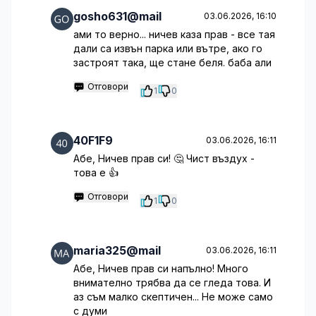
gosho631@mail
03.06.2026, 16:10
ами то верно... ничев каза прав - все тая
дали са извън парка или вътре, ако го
застроят така, ще стане беля. баба али
Отговори
1
0
40F1F9
03.06.2026, 16:11
Абе, Ничев прав си! 🤔 Чист въздух -
това е 👍
Отговори
1
0
maria325@mail
03.06.2026, 16:11
Абе, Ничев прав си напълно! Много
внимателно трябва да се гледа това. И
аз съм малко скептичен... Не може само
с думи