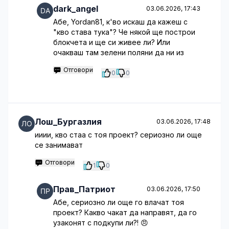
dark_angel
03.06.2026, 17:43
Абе, Yordan81, к'во искаш да кажеш с
"кво става тука"? Че някой ще построи
блокчета и ще си живее ли? Или
очакваш там зелени поляни да ни из
Отговори
0
0
Лош_Бургазлия
03.06.2026, 17:48
ииии, кво стаа с тоя проект? сериозно ли още
се занимават
Отговори
1
0
Прав_Патриот
03.06.2026, 17:50
Абе, сериозно ли още го влачат тоя
проект? Какво чакат да направят, да го
узаконят с подкупи ли?! 😠