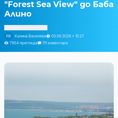
"Forest Sea View" до Баба
Алино
Изслушай статията
Калина Василева
03.06.2026 • 15:27
7954 прегледа
111 коментара