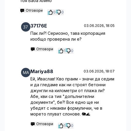
тоя Баба Алино
Отговори
0
0
37176E
03.06.2026, 18:05
Пак ли?! Сериозно, тава корпорация
изобщо проверена ли е?
Отговори
1
0
Mariya88
03.06.2026, 18:07
Ей, Иваслав! Кво праим – значи да седим
и да гледаме как ни строят бетонни
джунгли на километри от плажа ли?
Абе, кви са тия "допълнителни
документи", бе?! Все едно ще ни
убедят с някакви формулички, че в
морето плуват слонове. 🐘🌊
Отговори
1
0