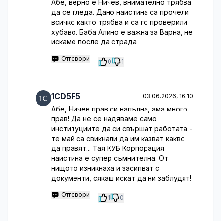
Абе, верно е Ничев, внимателно трябва
да се гледа. Дано наистина са прочели
всичко както трябва и са го проверили
хубаво. Баба Алино е важна за Варна, не
искаме после да страда
Отговори
0
1
1CD5F5
03.06.2026, 16:10
Абе, Ничев прав си напълна, ама много
прав! Да не се надяваме само
институциите да си свършат работата -
те май са свикнали да им казват какво
да правят... Тая КУБ Корпорация
наистина е супер съмнителна. От
нищото изникнаха и засипват с
документи, сякаш искат да ни заблудят!
Отговори
1
0