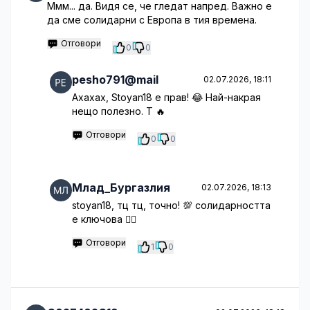
Ммм... да. Видя се, че гледат напред. Важно е
да сме солидарни с Европа в тия времена.
Отговори
0
0
pesho791@mail
02.07.2026, 18:11
Ахахах, Stoyan18 е прав! 😂 Най-накрая
нещо полезно. Т 🔥
Отговори
0
0
Млад_Бургазлия
02.07.2026, 18:13
stoyan18, тц тц, точно! 💯 солидарността
е ключова 🤷‍♂️
Отговори
1
0