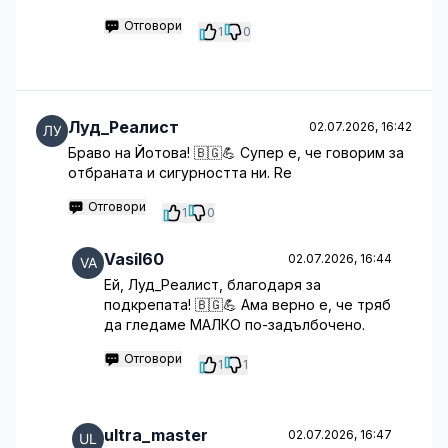
Отговори
1
0
Луд_Реалист
02.07.2026, 16:42
Браво на Йотова! 🇧🇬💪 Супер е, че говорим за
отбраната и сигурността ни. Re
Отговори
1
0
Vasil60
02.07.2026, 16:44
Ей, Луд_Реалист, благодаря за
подкрепата! 🇧🇬💪 Ама верно е, че тряб
да гледаме МАЛКО по-задълбочено.
Отговори
1
1
ultra_master
02.07.2026, 16:47