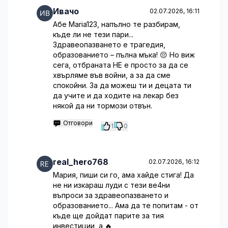
Ивачо
02.07.2026, 16:11
Абе Maria123, напълно те разбирам,
къде ли не тези пари...
Здравеопазването е трагедия,
образованието – пълна мъка! 😔 Но виж
сега, отбраната НЕ е просто за да се
хвърляме във войни, а за да сме
спокойни. За да можеш ти и децата ти
да учите и да ходите на лекар без
някой да ни тормози отвън.
Отговори
1
0
real_hero768
02.07.2026, 16:12
Мария, пиши си го, ама хайде стига! Да
не ни изкараш луди с тези ве4ни
въпроси за здравеопазването и
образованието... Ама да те попитам - от
къде ще дойдат парите за тия
инвестиции, а 🔥