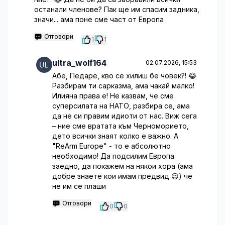
останали членове? Пак ще им спасим задника,
значи... ама поне сме част от Европа
Отговори
1
1
ultra_wolf164
02.07.2026, 15:53
Абе, Педаре, кво се хилиш бе човек?! 😂
Разбирам ти сарказма, ама чакай малко!
Илияна права е! Не казвам, че сме
суперсилата на НАТО, разбира се, ама
да не си правим идиоти от нас. Виж сега
– ние сме вратата към Черноморието,
дето всички знаят колко е важно. А
"ReArm Europe" - то е абсолютно
необходимо! Да подсилим Европа
заедно, да покажем на някои хора (ама
добре знаете кои имам предвид 😉) че
не им се плаши
Отговори
0
0