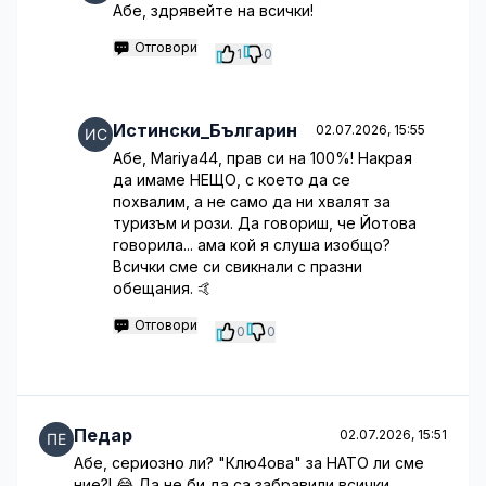
Абе, здрявейте на всички!
Отговори
1
0
Истински_Българин
02.07.2026, 15:55
Абе, Mariya44, прав си на 100%! Накрая
да имаме НЕЩО, с което да се
похвалим, а не само да ни хвалят за
туризъм и рози. Да говориш, че Йотова
говорила... ама кой я слуша изобщо?
Всички сме си свикнали с празни
обещания. 🤙
Отговори
0
0
Педар
02.07.2026, 15:51
Абе, сериозно ли? "Клю4ова" за НАТО ли сме
ние?! 😂 Да не би да са забравили всички