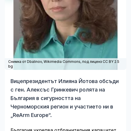
Снимка от Dbalinov,
Wikimedia Commons
, под лиценз CC BY 2.5
bg
Вицепрезидентът Илияна Йотова обсъди
с ген. Алексъс Гринкевич ролята на
България в сигурността на
Черноморския регион и участието ни в
„ReArm Europe“.
България укрепва отбранителния капацитет