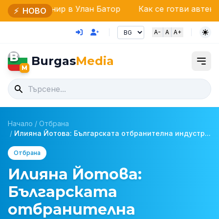
ир в Улан Батор
Как се готви автентична агнешка 
⚡
НОВО
A-
A
A+
B
Burgas
Media
M
Начало
/
Отбрана
/
Илияна Йотова: Българската отбранителна индустр...
Отбрана
Илияна Йотова:
Българската
отбранителна