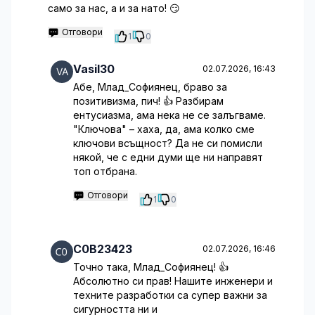
само за нас, а и за нато! 😏
Отговори
1
0
Vasil30
02.07.2026, 16:43
Абе, Млад_Софиянец, браво за
позитивизма, пич! 👍 Разбирам
ентусиазма, ама нека не се залъгваме.
"Ключова" – хаха, да, ама колко сме
ключови всъщност? Да не си помисли
някой, че с едни думи ще ни направят
топ отбрана.
Отговори
1
0
C0B23423
02.07.2026, 16:46
Точно така, Млад_Софиянец! 👍
Абсолютно си прав! Нашите инженери и
техните разработки са супер важни за
сигурността ни и