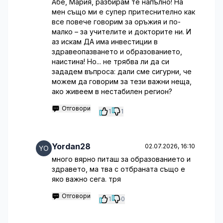
Абе, Мария, разбирам те напълно! На
мен също ми е супер притеснително как
все повече говорим за оръжия и по-
малко – за учителите и докторите ни. И
аз искам ДА има инвестиции в
здравеопазването и образованието,
наистина! Но... не трябва ли да си
зададем въпроса: дали сме сигурни, че
можем да говорим за тези важни неща,
ако живеем в нестабилен регион?
Отговори
1
1
Yordan28
02.07.2026, 16:10
много вярно питаш за образованието и
здравето, ма тва с отбраната също е
яко важно сега. тря
Отговори
1
0