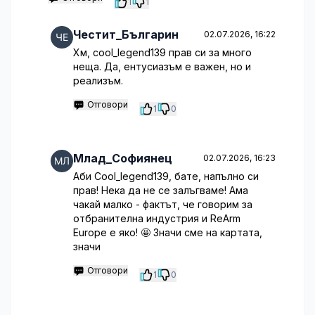
1
1
Честит_Българин
02.07.2026, 16:22
Хм, cool_legend139 прав си за много
неща. Да, ентусиазъм е важен, но и
реализъм.
Отговори
1
0
Млад_Софиянец
02.07.2026, 16:23
Аби Cool_legend139, бате, напълно си
прав! Нека да не се залъгваме! Ама
чакай малко - фактът, че говорим за
отбранителна индустрия и ReArm
Europe е яко! 🤩 Значи сме на картата,
значи
Отговори
1
0