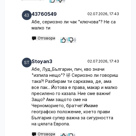
43760549
02.07.2026, 17:43
Абе, сериозно ли чак "ключова"? Не са
малко ти
Отговори
1
0
Stoyan3
02.07.2026, 17:43
Абе, Луд_Българин, пич, кво значи
"изпила нещо"? 🤣 Сериозно ли говориш
така?! Разбирам ти сарказма, де, ама
все пак... Йотова е права, макар и малко
пресилено го казала. Ние сме важни!
Защо? Ами защото сме на
Черноморието, братче! Имаме
географско положение, което прави
България супер важна за сигурността
на цялата Европа.
Отговори
1
1