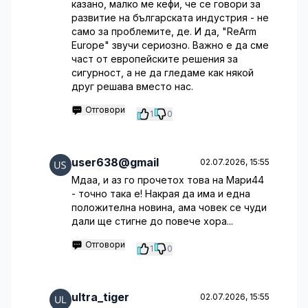
казано, малко ме кефи, че се говори за
развитие на българската индустрия - не
само за проблемите, де. И да, "ReArm
Europe" звучи сериозно. Важно е да сме
част от европейските решения за
сигурност, а не да гледаме как някой
друг решава вместо нас.
Отговори
1
0
user638@gmail
02.07.2026, 15:55
Мдаа, и аз го прочетох това на Мари44
- точно така е! Накрая да има и една
положителна новина, ама човек се чуди
дали ще стигне до повече хора...
Отговори
1
0
ultra_tiger
02.07.2026, 15:55