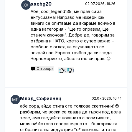
xxehg20
02.07.2026, 16:26
Абе, cool_legend139, мн прав си за
ентусиазма! Направо ме изкефи как
винаги се опитваме да вкараме всичко в
една категория - "ще го оправим, ще
станем ключови". Добре де, говорим за
отбрана и НАТО, което е супер важно –
особено с оглед на случващото се
покрай нас. Европа трябва да си гледа
Черноморието, абсолютно си прав. 😏
Отговори
0
1
Млад_Софиянец
02.07.2026, 16:41
абе хора, айде стига сте толкова скептични! 😃
разбирам, че всеки се хваща да търси под вола
теле, ама гледайте новината с позитивите,
моля ви! йотова говори вярното - българската
отбранителна индустрия *е* ключова. и то не