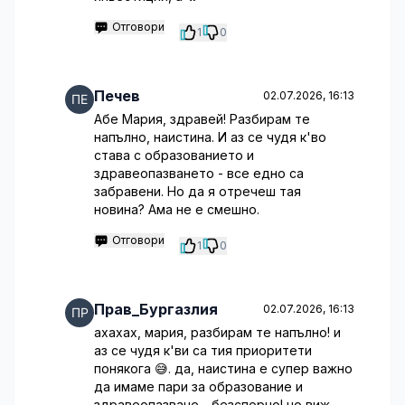
Отговори
1
0
Печев
02.07.2026, 16:13
Абе Мария, здравей! Разбирам те
напълно, наистина. И аз се чудя к'во
става с образованието и
здравеопазването - все едно са
забравени. Но да я отречеш тая
новина? Ама не е смешно.
Отговори
1
0
Прав_Бургазлия
02.07.2026, 16:13
ахахах, мария, разбирам те напълно! и
аз се чудя к'ви са тия приоритети
понякога 😅. да, наистина е супер важно
да имаме пари за образование и
здравеопазване - безспорно! но виж