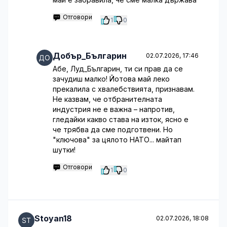
Отговори
1
0
Добър_Българин
02.07.2026, 17:46
Абе, Луд_Българин, ти си прав да се
зачудиш малко! Йотова май леко
прекалила с хвалебствията, признавам.
Не казвам, че отбранителната
индустрия не е важна – напротив,
гледайки какво става на изток, ясно е
че трябва да сме подготвени. Но
"ключова" за цялото НАТО... майтап
шутки!
Отговори
1
0
Stoyan18
02.07.2026, 18:08