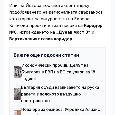
Илияна Йотова постави акцент върху
подобряването на регионалната свързаност
като гарант за сигурността на Европа.
Ключови проекти в тази посока са
Коридор
№8
, изграждането на
„Дунав мост 3“
и
Вертикалният газов коридор
.
Вижте още подобни статии
Икономически пробив: Делът на
България в БВП на ЕС се удвои за 18
години
България осъди навлизането на руска
ракета в полското въздушно
пространство
Нова ера за бизнеса: Учредиха Алианс