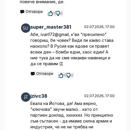
повече внимание, де.
Отговори
1
0
super_master381
02.07.2026, 17:00
Абе, ivan172@gmail, к'ви "пресилено"
говориш, бе човек? Видя ли какво става
наоколо? В Русия как ядове си правят
всеки ден – бомби едни, хаос един! А
ние тука да не сме някакви наивници и
да се правим 👏
Отговори
1
0
jzivc38
02.07.2026, 17:00
Евала на Йотова, де! Ама верно,
"ключова" звучи малко… като от
партиен доклад, хихихих. Но принципно
съм съгласен - да имаме силна армия и
индустрия, че не ни трябва ни