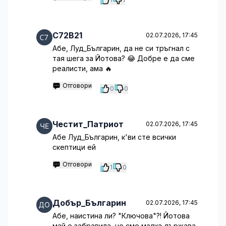
C72B21
02.07.2026, 17:45
Абе, Луд_Българин, да не си тръгнал с
тая шега за Йотова? 😂 Добре е да сме
реалисти, ама 🔥
Отговори
0
0
Честит_Патриот
02.07.2026, 17:45
Абе Луд_Българин, к'ви сте всички
скептици ей
Отговори
1
0
Добър_Българин
02.07.2026, 17:45
Абе, наистина ли? "Ключова"?! Йотова
май е забравила, че сме малка държава