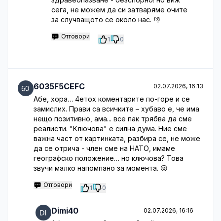
сега, не можем да си затваряме очите
за случващото се около нас. 👎
Отговори
1
0
6035F5CEFC
02.07.2026, 16:13
Абе, хора… 4етох коментарите по-горе и се
замислих. Прави са всичките – хубаво е, че има
нещо позитивно, ама... все пак трябва да сме
реалисти. "Ключова" е силна дума. Ние сме
важна част от картинката, разбира се, не може
да се отрича - член сме на НАТО, имаме
географско положение… но ключова? Това
звучи малко напомпано за момента. 😜
Отговори
1
0
Dimi40
02.07.2026, 16:16