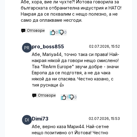
Абе, хора, вие ли чухте?! Йотова говорила за
българската отбранителна индустрия и НАТО!
Накрая да се похвалим с нещо полезно, а не
само да оплакваме несгоди.
Отговори
0
0
pro_boss855
02.07.2026, 15:52
Абе, Mariya44, точно така си права! Най-
накрая някой да говори нещо смислено!
Тва "ReArm Europe" звучи добре - значи
Европа да се подготвя, а не да чака
някой да ни спасява. Честно казано, с
тия руснаци 👍
Отговори
1
0
Dimi73
02.07.2026, 15:53
Абе, верно каза Мари44. Най-сетне
нещо позитивно от Йотова! Честно