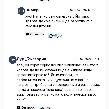
Нимир
02.07.2026, 17:40
Яко! Напълно съм съгласна с Йотова.
Трябва да сме силни и да работим със
съюзниците ни
Отговори
0
0
Луд_Българин
02.07.2026, 17:41
абе, ей хора! сериозно ли? "ключова" за нато?!
йотова да не би случайно да е изпила нещо
преди интервюто? 😂 не казвам, че
отбранителната ни индустрия не е важна –
напротив! трябва да я подкрепяме и развиваме.
но да я наречем "ключова" за цялото нато…
ами, това звучи малко като политически пиар,
нали?
Отговори
1
0