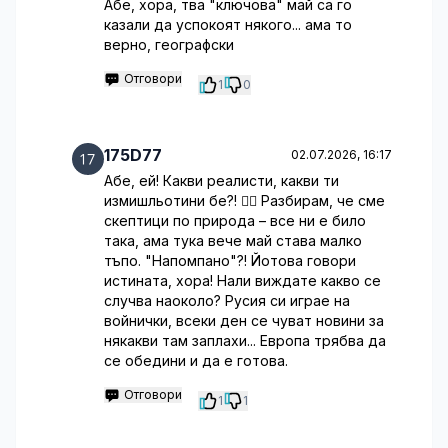
Абе, хора, тва "ключова" май са го
казали да успокоят някого... ама то
верно, географски
Отговори
1
0
175D77
02.07.2026, 16:17
Абе, ей! Какви реалисти, какви ти
измишльотини бе?! 🤦‍♂️ Разбирам, че сме
скептици по природа – все ни е било
така, ама тука вече май става малко
тъпо. "Напомпано"?! Йотова говори
истината, хора! Нали виждате какво се
случва наоколо? Русия си играе на
войнички, всеки ден се чуват новини за
някакви там заплахи... Европа трябва да
се обедини и да е готова.
Отговори
1
1