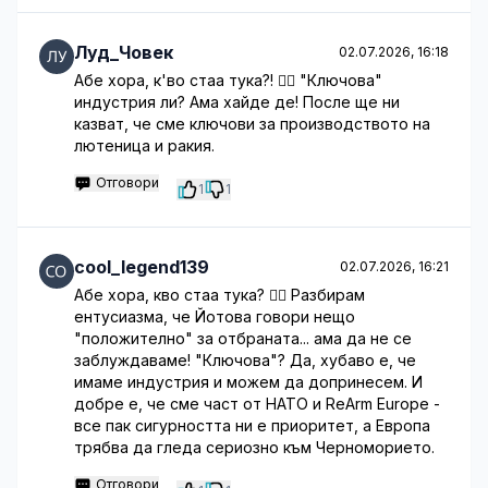
Луд_Човек
02.07.2026, 16:18
Абе хора, к'во стаа тука?! 🤦‍♀️ "Ключова"
индустрия ли? Ама хайде де! После ще ни
казват, че сме ключови за производството на
лютеница и ракия.
Отговори
1
1
cool_legend139
02.07.2026, 16:21
Абе хора, кво стаа тука? 🤦‍♀️ Разбирам
ентусиазма, че Йотова говори нещо
"положително" за отбраната... ама да не се
заблуждаваме! "Ключова"? Да, хубаво е, че
имаме индустрия и можем да допринесем. И
добре е, че сме част от НАТО и ReArm Europe -
все пак сигурността ни е приоритет, а Европа
трябва да гледа сериозно към Черноморието.
Отговори