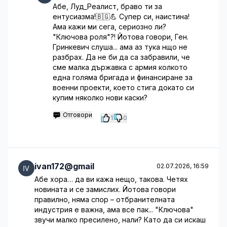
Абе, Луд_Реалист, браво ти за
ентусиазма!🇧🇬💪 Супер си, наистина!
Ама кажи ми сега, сериозно ли?
"Ключова роля"?! Йотова говори, Ген.
Гринкевич слуша... ама аз тука нщо не
разбрах. Да не би да са забравили, че
сме малка държавка с армия колкото
една голяма бригада и финансиране за
военни проекти, което стига докато си
купим няколко нови каски?
Отговори
1
0
ivan172@gmail
02.07.2026, 16:59
Абе хора… да ви кажа нещо, такова. Четях
новината и се замислих. Йотова говори
правилно, няма спор – отбранителната
индустрия е важна, ама все пак... "Ключова"
звучи малко пресилено, нали? Като да си искаш