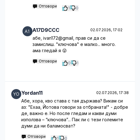
Отговори
1
0
A17D9CCC
02.07.2026, 17:02
абе, ivan172@gmail, прав си да се
замислиш. "ключова" е малко... много.
ама гледай я 😜
Отговори
0
1
Yordan11
02.07.2026, 17:38
Абе, хора, кво става с тая държава? Викам си
аз: "Ехаа, Йотова говори за отбраната!" - добре
де, важно е. Но после гледам и какви думи
използва – “ключова”... Пак ли с тези големите
думи да ни баламосват?
Отговори
1
0