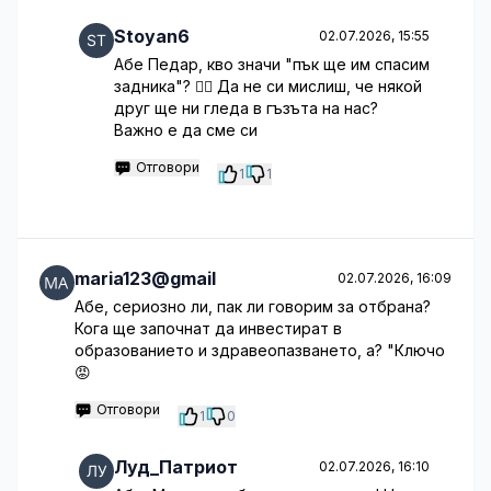
Stoyan6
02.07.2026, 15:55
Абе Педар, кво значи "пък ще им спасим
задника"? 🤦‍♀️ Да не си мислиш, че някой
друг ще ни гледа в гъзъта на нас?
Важно е да сме си
Отговори
1
1
maria123@gmail
02.07.2026, 16:09
Абе, сериозно ли, пак ли говорим за отбрана?
Кога ще започнат да инвестират в
образованието и здравеопазването, а? "Ключо
😡
Отговори
1
0
Луд_Патриот
02.07.2026, 16:10