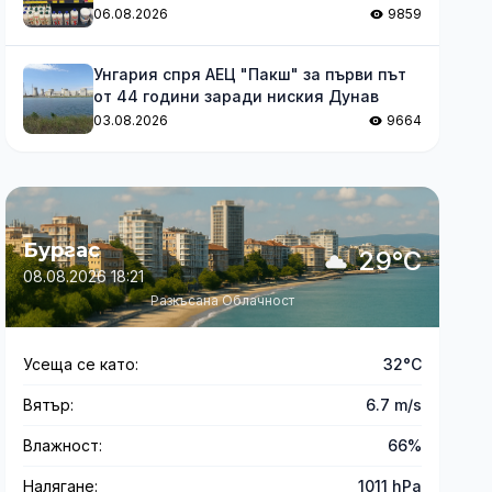
06.08.2026
9859
Унгария спря АЕЦ "Пакш" за първи път
от 44 години заради ниския Дунав
03.08.2026
9664
Бургас
29°C
08.08.2026 18:21
Разкъсана Облачност
Усеща се като:
32°C
Вятър:
6.7 m/s
Влажност:
66%
Налягане:
1011 hPa