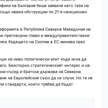
ика на България беше заявена като тази на
 също имаха обструкции по 21-я санкционен
реформите в Република Северна Македония не
лни преговорни глави и междуправителствени
чюк бъдещето на Скопие в ЕС минава през
ши на ниво политически елит къде иска да
его. Безспорно стратегическият интерес и на
ана-съсед и братска държава на Северна
не на Европейския съюз да се случи. Но тя не
ум стандарти, които трябва да бъдат