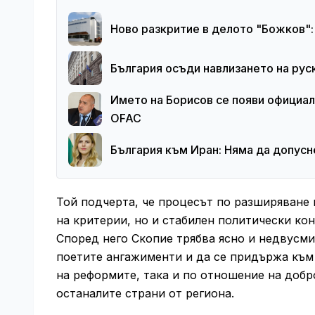
Ново разкритие в делото "Божков":
България осъди навлизането на рус
Името на Борисов се появи официа
OFAC
България към Иран: Няма да допусн
Той подчерта, че процесът по разширяване 
на критерии, но и стабилен политически ко
Според него Скопие трябва ясно и недвусми
поетите ангажименти и да се придържа към
на реформите, така и по отношение на добр
останалите страни от региона.