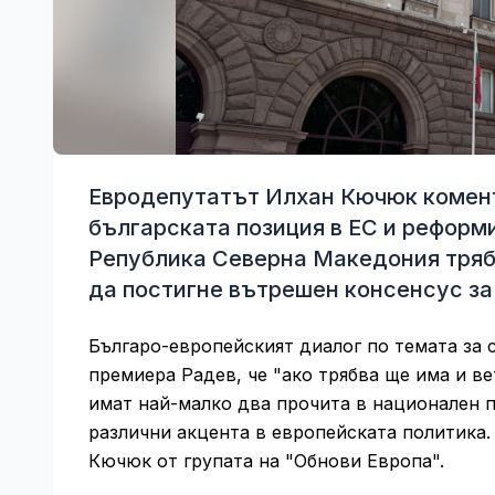
Евродепутатът Илхан Кючюк комент
българската позиция в ЕС и реформи
Република Северна Македония трябв
да постигне вътрешен консенсус за
Българо-европейският диалог по темата за 
премиера Радев, че "ако трябва ще има и в
имат най-малко два прочита в национален п
различни акцента в европейската политика.
Кючюк от групата на "Обнови Европа".