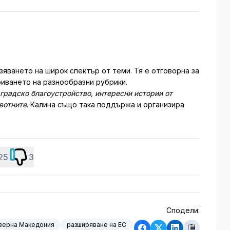
зяването на широк спектър от теми. Тя е отговорна за
иването на разнообразни рубрики.
 градско благоустройство, интересни истории от
ивотните
. Калина също така поддържа и организира
25
3
Сподели:
верна Македония
разширяване на ЕС