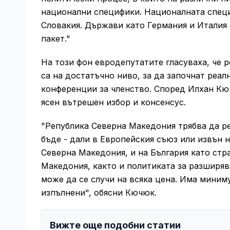
национални специфики. Националната специф
Словакия. Държави като Германия и Италия
пакет."
На този фон евродепутатите гласуваха, че 
са на достатъчно ниво, за да започнат реа
конференции за членство. Според Илхан Кю
ясен вътрешен избор и консенсус.
"Република Северна Македония трябва да ре
бъде - дали в Европейския съюз или извън н
Северна Македония, и на България като стр
Македония, както и политиката за разширява
може да се случи на всяка цена. Има миним
изпълнени", обясни Кючюк.
Вижте още подобни статии