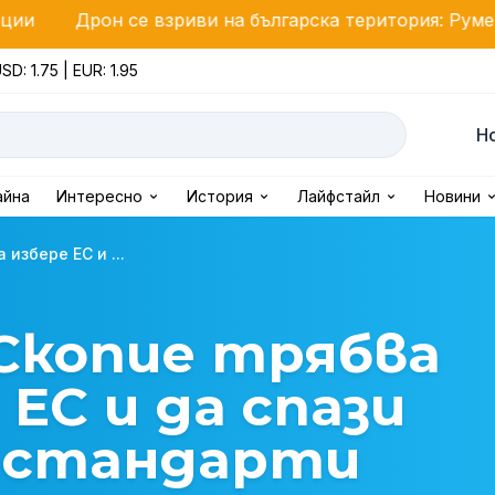
се взриви на българска територия: Румен Радев свика
SD: 1.75 | EUR: 1.95
Н
айна
Интересно
История
Лайфстайл
Новини
избере ЕС и ...
Скопие трябва
 ЕС и да спази
 стандарти