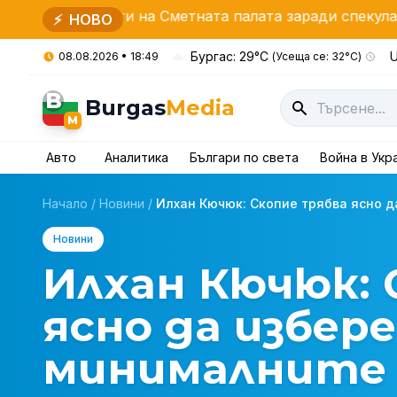
дити на Сметната палата заради спекулации
Дрон 
⚡
НОВО
Бургас: 29°C
U
08.08.2026 • 18:49
(Усеща се: 32°C)
B
Burgas
Media
M
Авто
Аналитика
Българи по света
Война в Укр
Начало
/
Новини
/
Илхан Кючюк: Скопие трябва ясно да 
Новини
Илхан Кючюк: 
ясно да избере
минималните