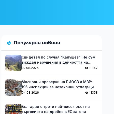
Популярни новини
Свидетел по случая "Калушев": Не съм
виждал нарушения в дейността на
групата
02.08.2026
11847
Масирани проверки на РИОСВ и МВР:
195 инспекции за незаконни отпадъци
04.08.2026
11358
България с трети най-висок ръст на
търговията на дребно в ЕС за юни