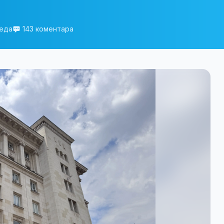
леда
143 коментара