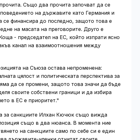
прочита. Също два прочита започват да се
 поведението на държавите като Германия и
а се финансира до последно, защото това е
едне на масата на преговорите. Друго е
оща - председател на ЕС, който изпрати ясно
какъв канал на взаимоотношения между
озицията на Съюза остава непроменена:
алната цялост и политическата перспектива за
няма да се промени, защото това значи да бъде
еля своите собствени граници и да избира
нето в ЕС е приоритет."
та за санкциите Илхан Кючюк също вижда
позиция също в два нюанса. В момента ние
вянето на санкциите само по себе си е един
ива държавите-членки отчитат своите