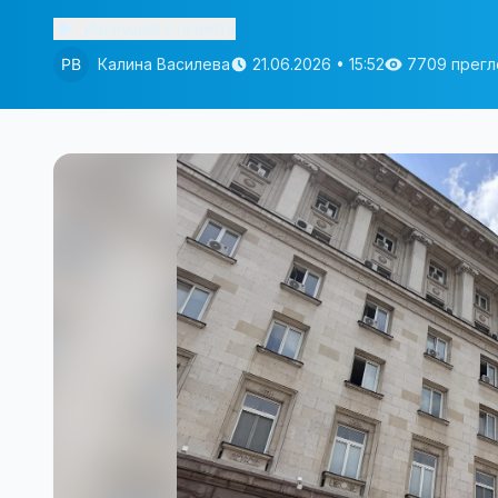
Изслушай статията
Калина Василева
21.06.2026 • 15:52
7709 прег