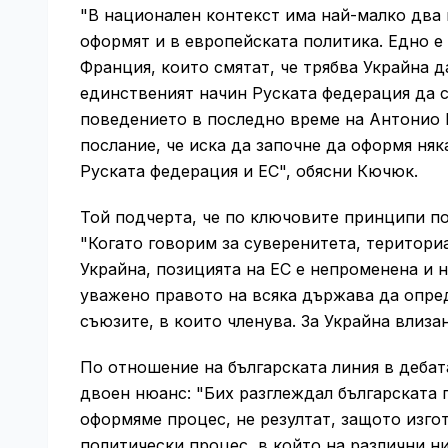
"В национален контекст има най-малко два 
оформят и в европейската политика. Едно е
Франция, които смятат, че трябва Украйна д
единственият начин Руската федерация да с
поведението в последно време на Антонио К
послание, че иска да започне да оформя ня
Руската федерация и ЕС", обясни Кючюк.
Той подчерта, че по ключовите принципи п
"Когато говорим за суверенитета, територи
Украйна, позицията на ЕС е непроменена и 
уважено правото на всяка държава да опред
съюзите, в които членува. За Украйна влиза
По отношение на българската линия в деба
двоен нюанс: "Бих разглеждал българската 
оформяме процес, не резултат, защото изгот
политически процес, в който на различни н