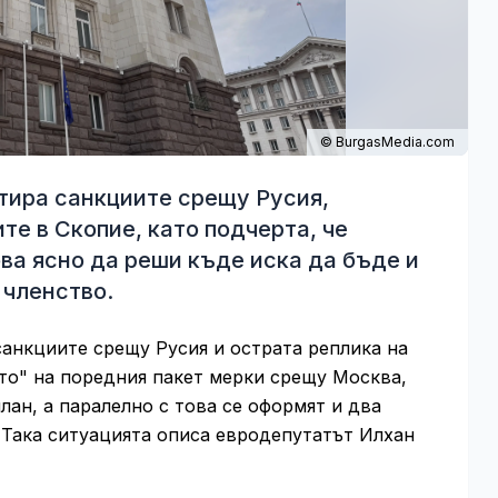
© BurgasMedia.com
ира санкциите срещу Русия,
те в Скопие, като подчерта, че
а ясно да реши къде иска да бъде и
 членство.
санкциите срещу Русия и острата реплика на
ето" на поредния пакет мерки срещу Москва,
лан, а паралелно с това се оформят и два
 Така ситуацията описа евродепутатът Илхан