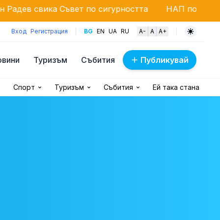
 Съвет по сигурността
НАП под лупа: Проверяват 
Вход
Регистрация
BG
EN
UA
RU
A-
A
A+
овини
Туризъм
Събития
Публикувай
Спорт
Туризъм
Събития
Ей така стана