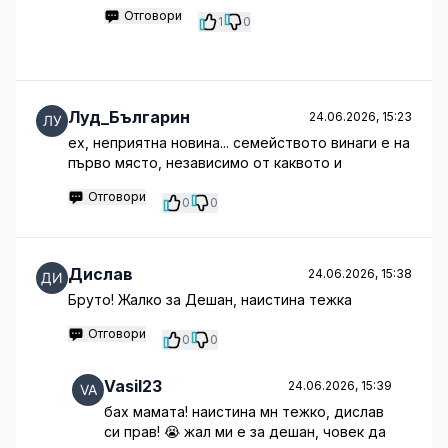
Отговори
1
0
Луд_Българин
24.06.2026, 15:23
ех, неприятна новина... семейството винаги е на
първо място, независимо от каквото и
Отговори
0
0
Дислав
24.06.2026, 15:38
Бруто! Жалко за Дешан, наистина тежка
Отговори
0
0
Vasil23
24.06.2026, 15:39
бах мамата! наистина мн тежко, дислав
си прав! 😭 жал ми е за дешан, човек да