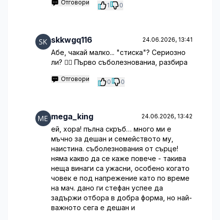
Отговори
1
0
skkwgq116
24.06.2026, 13:41
Абе, чакай малко... "стиска"? Сериозно
ли? 🤦‍♂️ Първо съболезнованиа, разбира
Отговори
0
0
mega_king
24.06.2026, 13:42
ей, хора! пълна скръб… много ми е
мъчно за дешан и семейството му,
наистина. съболезнования от сърце!
няма какво да се каже повече - такива
неща винаги са ужасни, особено когато
човек е под напрежение като по време
на мач. дано ги стефан успее да
задържи отбора в добра форма, но най-
важното сега е дешан и