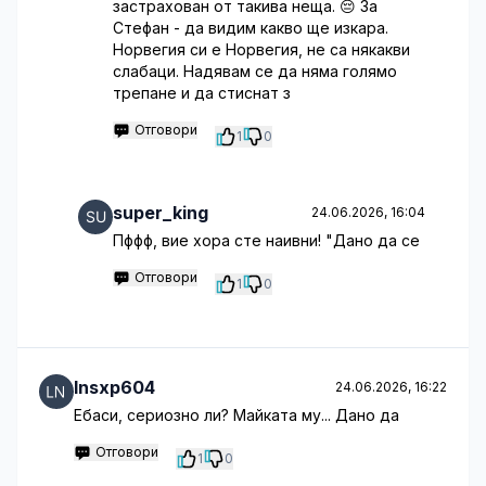
застрахован от такива неща. 😔 За
Стефан - да видим какво ще изкара.
Норвегия си е Норвегия, не са някакви
слабаци. Надявам се да няма голямо
трепане и да стиснат з
Отговори
1
0
super_king
24.06.2026, 16:04
Пффф, вие хора сте наивни! "Дано да се
Отговори
1
0
lnsxp604
24.06.2026, 16:22
Ебаси, сериозно ли? Майката му... Дано да
Отговори
1
0