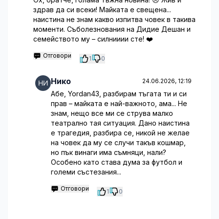
здрав да си всеки! Майката е свещена...
наистина не знам какво изпитва човек в такива
моменти. Съболезнования на Дидие Дешан и
семейството му – силнииии сте! ❤️
Отговори
1
0
Нико
24.06.2026, 12:19
Абе, Yordan43, разбирам тъгата ти и си
прав – майката е най-важното, ама... Не
знам, нещо все ми се струва малко
театрално тая ситуация. Дано наистина
е трагедия, разбира се, никой не желае
на човек да му се случи такъв кошмар,
но пък винаги има съмняци, нали?
Особено като става дума за футбол и
големи състезания...
Отговори
1
0