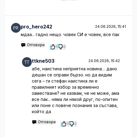
pro_hero242
24.06.2026, 15:41
мдаа... гадно нещо. човек СИ е човек, все пак
Отговори
1
0
ttkne503
24.06.2026, 15:42
абе, наистина неприятна новина… дано
дешан се оправи бързо. но да видим
сега – ги стефан наистина ли е
правилният избор за временно
заместване? не казвам, че не може, ама
все пак... няма ли някой друг, по-опитен
или поне с повече познания за състава,
който да
Отговори
1
0