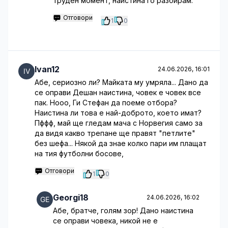
труден момент, наистина го разбирам.
Отговори
1
0
Ivan12
24.06.2026, 16:01
Абе, сериозно ли? Майката му умряла... Дано да
се оправи Дешан наистина, човек е човек все
пак. Нооо, Ги Стефан да поеме отбора?
Наистина ли това е най-доброто, което имат?
Пффф, май ще гледам мача с Норвегия само за
да видя какво трепане ще правят "петлите"
без шефа... Някой да знае колко пари им плащат
на тия футболни босове,
Отговори
1
0
Georgi18
24.06.2026, 16:02
Абе, братче, голям зор! Дано наистина
се оправи човека, никой не е