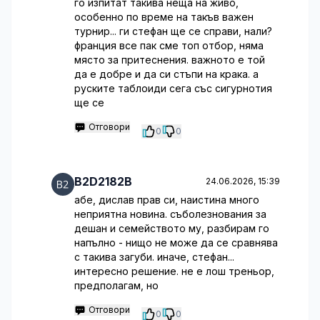
го изпитат такива неща на живо,
особенно по време на такъв важен
турнир... ги стефан ще се справи, нали?
франция все пак сме топ отбор, няма
място за притеснения. важното е той
да е добре и да си стъпи на крака. а
руските таблоиди сега със сигурнотия
ще се
Отговори
0
0
B2D2182B
24.06.2026, 15:39
абе, дислав прав си, наистина много
неприятна новина. съболезнования за
дешан и семейството му, разбирам го
напълно - нищо не може да се сравнява
с такива загуби. иначе, стефан...
интересно решение. не е лош треньор,
предполагам, но
Отговори
0
0