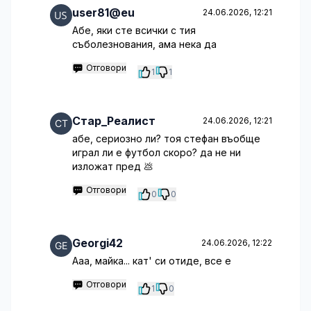
user81@eu
24.06.2026, 12:21
Абе, яки сте всички с тия
съболезнования, ама нека да
Отговори
1
1
Стар_Реалист
24.06.2026, 12:21
абе, сериозно ли? тоя стефан въобще
играл ли е футбол скоро? да не ни
изложат пред 💩
Отговори
0
0
Georgi42
24.06.2026, 12:22
Ааа, майка... кат' си отиде, все е
Отговори
1
0