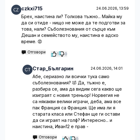
czkxi715
24.06.2026, 13:59
Брех, наистина ли? Толкова тъжно... Майка му
да си отиде - нищо не може да те подготви за
това, нали? Съболезнования от сърце към
Дешан и семейството му, наистина е адско
време. 😡
Отговори
1
0
Стар_Българин
24.06.2026, 14:01
Абе, сериазно ли всички тука само
съболезнования? 🤣 Да, тъжно е,
разбира се, ама да видим сега какво ще
изиграят с новия треньор! Норвегия не
са някакви велики играчи, деба, ама все
пак Франция са Франция. Ще има ли я
старата класа или Стефан ще ги остави
да си играят на голф? Интересно... и
наистина, Иван12 е прав -
Отговори
1
0