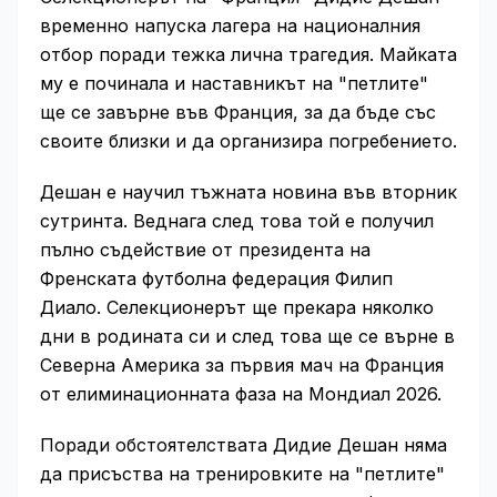
временно напуска лагера на националния
отбор поради тежка лична трагедия. Майката
му е починала и наставникът на "петлите"
ще се завърне във Франция, за да бъде със
своите близки и да организира погребението.
Дешан е научил тъжната новина във вторник
сутринта. Веднага след това той е получил
пълно съдействие от президента на
Френската футболна федерация Филип
Диало. Селекционерът ще прекара няколко
дни в родината си и след това ще се върне в
Северна Америка за първия мач на Франция
от елиминационната фаза на Мондиал 2026.
Поради обстоятелствата Дидие Дешан няма
да присъства на тренировките на "петлите"