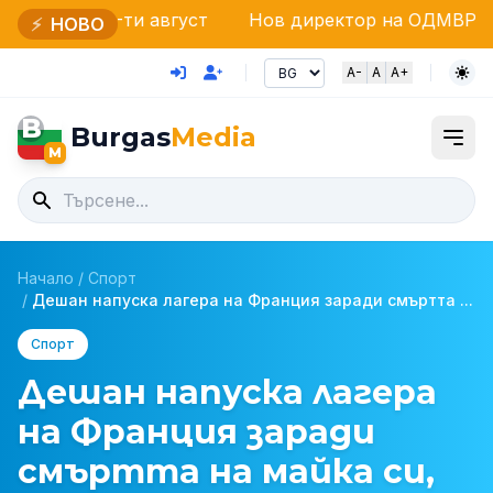
ти август
Нов директор на ОДМВР – Бургас: Стар
⚡
НОВО
A-
A
A+
B
Burgas
Media
M
Начало
/
Спорт
/
Дешан напуска лагера на Франция заради смъртта ...
Спорт
Дешан напуска лагера
на Франция заради
смъртта на майка си,