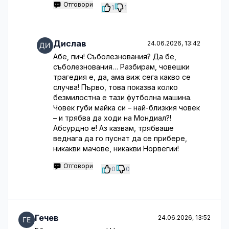
Отговори
1
1
Дислав
24.06.2026, 13:42
Абе, пич! Съболезнования? Да бе,
съболезнования… Разбирам, човешки
трагедия е, да, ама виж сега какво се
случва! Първо, това показва колко
безмилостна е тази футболна машина.
Човек губи майка си – най-близкия човек
– и трябва да ходи на Мондиал?!
Абсурдно е! Аз казвам, трябваше
веднага да го пуснат да се прибере,
никакви мачове, никакви Норвегии!
Отговори
0
0
Гечев
24.06.2026, 13:52