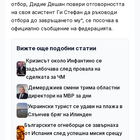
отбор, Дидие Дешан повери отговорността
на своя асистент Ги Стефан да ръководи
отбора до завръщането му“, се посочва в
официално съобщение на федерацията.
Вижте още подобни статии
Кризисът около Инфантино се
задълбочава след провала на
сделката за ЧМ
Демерджиев смени трима областни
директори на МВР за дни
Украински турист се удави на плажа в
Слънчев бряг на Илинден
Българските огнеборци се завърнаха
от Испания след успешна мисия срещу