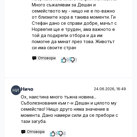
Много съжалявам за Дешан и
семейството му - нищо не е по-важно
от близките хора в такива моменти. Ги
Стефан дано се справи добре, мачът с
Норвегия ще е труден, ама важното е
той да подкрепи отбора и да им
помогне да минат през това. Животът
си има своите стран
Отговори
0
1
Ничо
24.06.2026, 16:49
Ох, наистина много тъжна новина...
Съболезнования към г-н Дешан и цялото му
семейство! Нищо друго няма значение в
момента. Дано намери сили да се пребори с
тази загуба.
Отговори
1
0