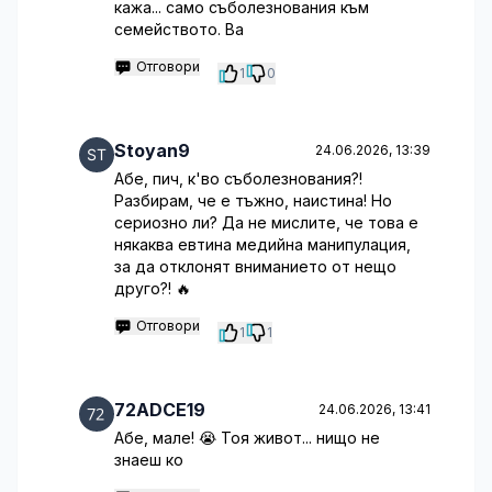
кажа... само съболезнования към
семейството. Ва
Отговори
1
0
Stoyan9
24.06.2026, 13:39
Абе, пич, к'во съболезнования?!
Разбирам, че е тъжно, наистина! Но
сериозно ли? Да не мислите, че това е
някаква евтина медийна манипулация,
за да отклонят вниманието от нещо
друго?! 🔥
Отговори
1
1
72ADCE19
24.06.2026, 13:41
Абе, мале! 😭 Тоя живот... нищо не
знаеш ко