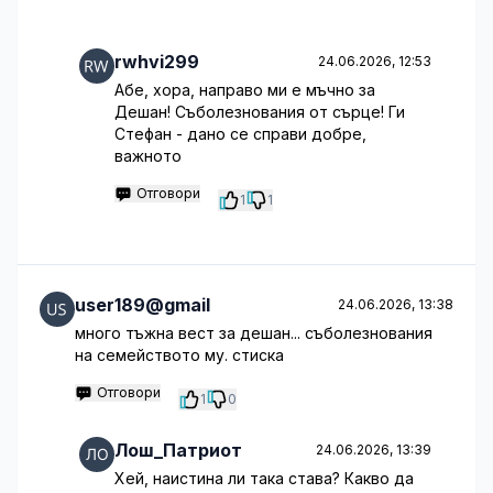
rwhvi299
24.06.2026, 12:53
Абе, хора, направо ми е мъчно за
Дешан! Съболезнования от сърце! Ги
Стефан - дано се справи добре,
важното
Отговори
1
1
user189@gmail
24.06.2026, 13:38
много тъжна вест за дешан... съболезнования
на семейството му. стиска
Отговори
1
0
Лош_Патриот
24.06.2026, 13:39
Хей, наистина ли така става? Какво да