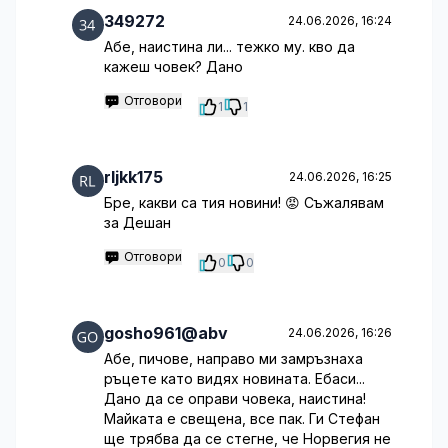
349272
24.06.2026, 16:24
Абе, наистина ли... тежко му. кво да
кажеш човек? Дано
Отговори
1
1
rljkk175
24.06.2026, 16:25
Бре, какви са тия новини! 😡 Съжалявам
за Дешан
Отговори
0
0
gosho961@abv
24.06.2026, 16:26
Абе, пичове, направо ми замръзнаха
ръцете като видях новината. Ебаси...
Дано да се оправи човека, наистина!
Майката е свещена, все пак. Ги Стефан
ще трябва да се стегне, че Норвегия не