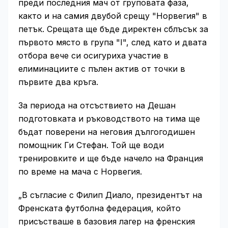
преди последния мач от груповата фаза,
както и на самия двубой срещу "Норвегия" в
петък. Срещата ще бъде директен сблъсък за
първото място в група "I", след като и двата
отбора вече си осигуриха участие в
елиминациите с пълен актив от точки в
първите два кръга.
За периода на отсъствието на Дешан
подготовката и ръководството на тима ще
бъдат поверени на неговия дългогодишен
помощник Ги Стефан. Той ще води
тренировките и ще бъде начело на Франция
по време на мача с Норвегия.
„В съгласие с Филип Диало, президентът на
Френската футболна федерация, който
присъстваше в базовия лагер на френския