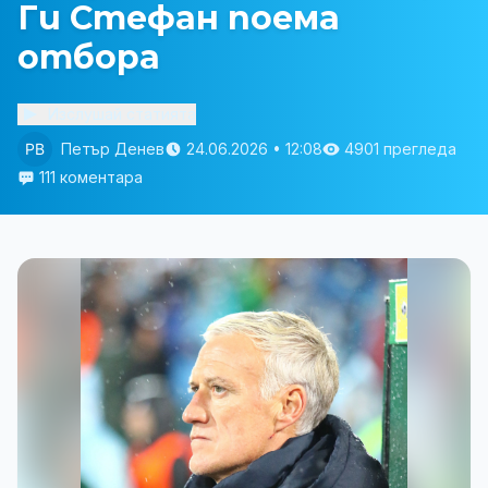
Ги Стефан поема
отбора
Изслушай статията
Петър Денев
24.06.2026 • 12:08
4901 прегледа
111 коментара