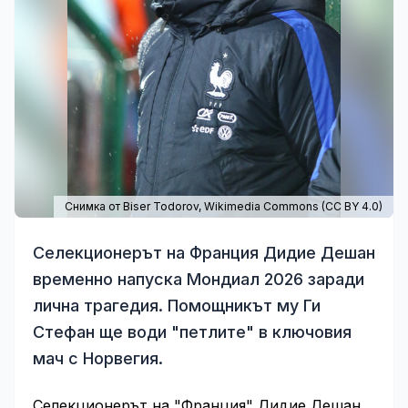
Снимка от Biser Todorov,
Wikimedia Commons
(
CC BY 4.0
)
Селекционерът на Франция Дидие Дешан
временно напуска Мондиал 2026 заради
лична трагедия. Помощникът му Ги
Стефан ще води "петлите" в ключовия
мач с Норвегия.
Селекционерът на "Франция" Дидие Дешан