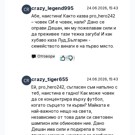
crazy_legend995
24.06.2026, 15:43
Абе, наистина! Както казва pro_hero242
– човек СИ е човек, нали? Дано се
оправи Дешан, мн му пожелавам сили и
да преживее тази тежка загуба! И как
хубаво каза Луд_Българин -
семейството винаги е на първо място.
Отговори
1
1
crazy_tiger655
24.06.2026, 15:43
Ей, pro_hero242, съгласен съм напълно с
теб, наистина е гадно! Как може човек
да се концентрира върху футбол,
когато сърцето ти кърви? Майката е
най-важното нещо на света,
независимо от това дали си световен
шампион или обикновен ние. Дано
Дешан има сили и подкрепа в този