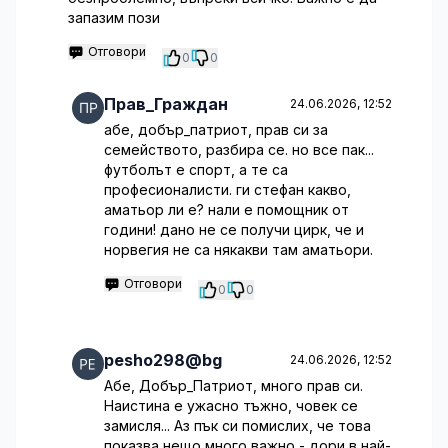
запазим пози
Отговори
0
0
Прав_Граждан
24.06.2026, 12:52
абе, добър_патриот, прав си за
семейството, разбира се. но все пак...
футболът е спорт, а те са
професионалисти. ги стефан какво,
аматьор ли е? нали е помощник от
години! дано не се получи цирк, че и
норвегия не са някакви там аматьори.
Отговори
0
0
pesho298@bg
24.06.2026, 12:52
Абе, Добър_Патриот, много прав си.
Наистина е ужасно тъжно, човек се
замисля... Аз пък си помислих, че това
показва нещо много важно - дори в най-