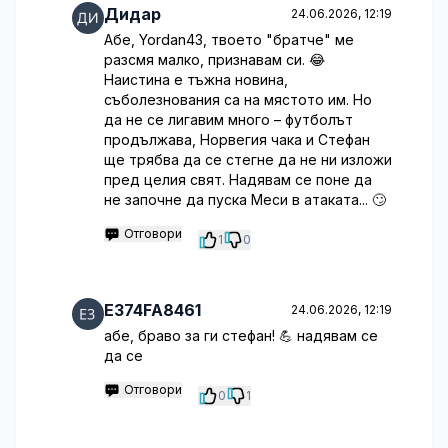
Дидар
24.06.2026, 12:19
Абе, Yordan43, твоето "братче" ме
разсмя малко, признавам си. 😂
Наистина е тъжна новина,
съболезнования са на мястото им. Но
да не се лигавим много – футболът
продължава, Норвегия чака и Стефан
ще трябва да се стегне да не ни изложи
пред целия свят. Надявам се поне да
не започне да пуска Меси в атаката... 🙄
Отговори
1
0
E374FA8461
24.06.2026, 12:19
абе, браво за ги стефан! 💪 надявам се
да се
Отговори
0
1