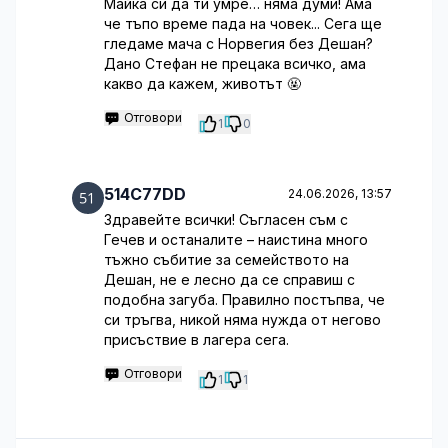
Майка си да ти умре… няма думи! Ама
че тъпо време пада на човек... Сега ще
гледаме мача с Норвегия без Дешан?
Дано Стефан не прецака всичко, ама
какво да кажем, животът 🤬
Отговори
1
0
514C77DD
24.06.2026, 13:57
Здравейте всички! Съгласен съм с
Гечев и останалите – наистина много
тъжно събитие за семейството на
Дешан, не е лесно да се справиш с
подобна загуба. Правилно постъпва, че
си тръгва, никой няма нужда от негово
присъствие в лагера сега.
Отговори
1
1