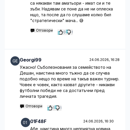
са някакви там аматьори - имат си и те
зъби. Надявам се поне да не ни оплеска
нщо, та после да го слушаме колко бил
"стратегически" мача... 😅
Отговори
0
1
Georgi99
24.06.2026, 16:28
Ужасно! Съболезнования за семейството на
Дешан, наистина много тъжно да се случва
подобно нещо по време на такъв важен турнир.
Човек е човек, както казват другите - никакви
футболни победи не са достатъчни пред
личната трагедия.
Отговори
1
1
01F48F
24.06.2026, 16:30
Абе, наистина много неприятна новина.