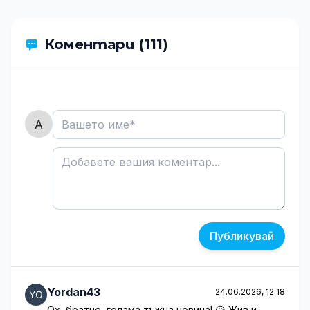
Коментари (111)
Публикувай
Yordan43
24.06.2026, 12:18
Ох, братче, голама тъжна новина! 😥 Жив и