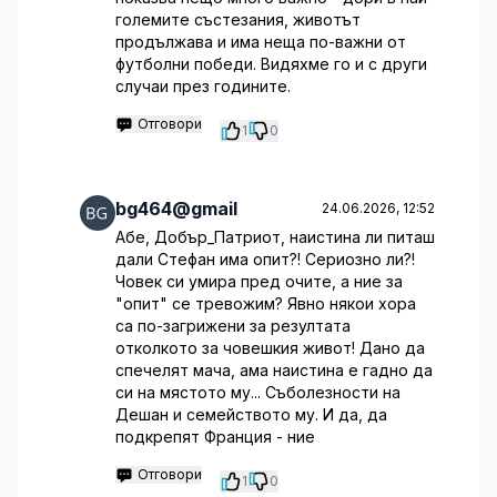
големите състезания, животът
продължава и има неща по-важни от
футболни победи. Видяхме го и с други
случаи през годините.
Отговори
1
0
bg464@gmail
24.06.2026, 12:52
Абе, Добър_Патриот, наистина ли питаш
дали Стефан има опит?! Сериозно ли?!
Човек си умира пред очите, а ние за
"опит" се тревожим? Явно някои хора
са по-загрижени за резултата
отколкото за човешкия живот! Дано да
спечелят мача, ама наистина е гадно да
си на мястото му... Съболезности на
Дешан и семейството му. И да, да
подкрепят Франция - ние
Отговори
1
0