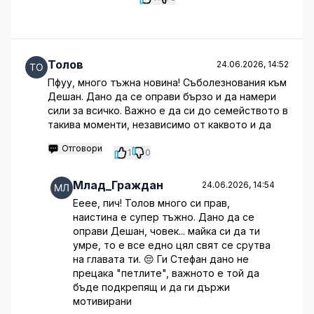
Толов
24.06.2026, 14:52
Пфуу, много тъжна новина! Съболезнования към
Дешан. Дано да се оправи бързо и да намери
сили за всичко. Важно е да си до семейството в
такива моменти, независимо от каквото и да
Отговори
1
0
Млад_Граждан
24.06.2026, 14:54
Ееее, пич! Толов много си прав,
наистина е супер тъжно. Дано да се
оправи Дешан, човек... майка си да ти
умре, то е все едно цял свят се срутва
на главата ти. 😔 Ги Стефан дано не
прецака "петлите", важното е той да
бъде подкрепящ и да ги държи
мотивирани