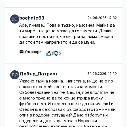
boehdtc63
24.06.2026, 12:32
Абе, пичаве... Това е тъжно, наистина. Майка да
ти умре - нищо не може да го замести. Дешан
правилно постъпва, че си тръгва, няма смисъл
да стои там напрегнато и да се мъчи.
Отговори
1
0
Добър_Патриот
24.06.2026, 12:49
Ужасно тъжна новина... наистина, нищо не е по-
важно от семейството в такива моменти.
Съболезнования на г-н Дешан, предполагам че
е много трудно да се концентрира върху
футбола сега. Интересно ще е да видим как Ги
Стефан ще се справи с ръководството – има ли
опит в подобни ситуации? Дано отборът ни
подкрепи и да изкара мача с Норвегия
безпроблемно, въпреки всичко. Важно е да