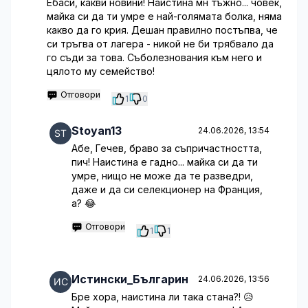
Ебаси, какви новини! Наистина мн тъжно... човек,
майка си да ти умре е най-голямата болка, няма
какво да го крия. Дешан правилно постъпва, че
си тръгва от лагера - никой не би трябвало да
го съди за това. Съболезнования към него и
цялото му семейство!
Отговори
1
0
Stoyan13
24.06.2026, 13:54
Абе, Гечев, браво за съпричастността,
пич! Наистина е гадно... майка си да ти
умре, нищо не може да те разведри,
даже и да си селекционер на Франция,
а? 😂
Отговори
1
1
Истински_Българин
24.06.2026, 13:56
Бре хора, наистина ли така стана?! 😥