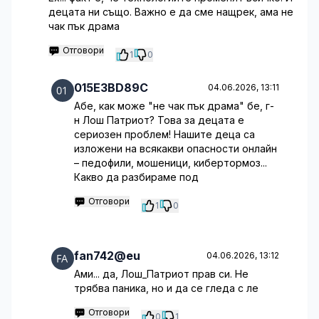
децата ни също. Важно е да сме нащрек, ама не
чак пък драма
Отговори
1
0
015E3BD89C
04.06.2026, 13:11
Абе, как може "не чак пък драма" бе, г-
н Лош Патриот? Това за децата е
сериозен проблем! Нашите деца са
изложени на всякакви опасности онлайн
– педофили, мошеници, кибертормоз...
Какво да разбираме под
Отговори
1
0
fan742@eu
04.06.2026, 13:12
Ами... да, Лош_Патриот прав си. Не
трябва паника, но и да се гледа с ле
Отговори
0
1