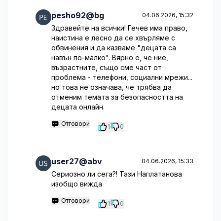
pesho92@bg
04.06.2026, 15:32
Здравейте на всички! Гечев има право,
наистина е лесно да се хвърляме с
обвинения и да казваме "децата са
навън по-малко". Вярно е, че ние,
възрастните, също сме част от
проблема - телефони, социални мрежи...
но това не означава, че трябва да
отменим темата за безопасността на
децата онлайн.
Отговори
1
0
user27@abv
04.06.2026, 15:33
Сериозно ли сега?! Тази Наплатанова
изобщо вижда
Отговори
1
0