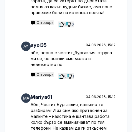
гората, да се катерят по дърветата...
помня аз какъв лудник бяхме, ама поне
правехме бели на истинска поляна!
Отговори
1
0
ayoi35
04.06.2026, 15:12
абе, верно е честит_бургазлия. струва
ми се, че всички сме малко в
невежество по
Отговори
0
1
Mariya61
04.06.2026, 15:12
Абе, Честит Бургазлия, напълно те
разбирам! И аз съм яко притеснен за
малките – наистина е шантава работа
колко бързо се вманиачават по тия
телефони. Не казвам да ги откъснем