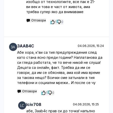
изобщо от технологиите, все пак е 21-
ви век и това е част от живота, ама
трябва супер яко да внимаваме
Отговори
1
0
3AAB4C
04.06.2026, 15:24
Абе хора, к'ви са тия предупреждения след
като стана ясно преди години? Наплатанова да
си гледа работата, че то вече никой не слуша!
Децата са онлайн, факт. Трябва да им се
говори, да им се обяснява, ама кой има време
за такова нещо? Всички сме затънали в тия
телефони и социални мрежи... И после се чу
Отговори
1
0
lciv708
04.06.2026, 15:25
абе, 3aab4c прав си до точка! напълно