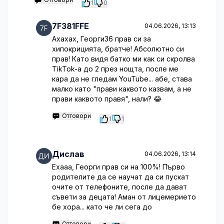
1
0
7F381FFE
04.06.2026, 13:13
Ахахах, Георги36 прав си за
хипокрицията, братче! Абсолютно си
прав! Като видя батко ми как си скролва
TikTok-а до 2 през нощта, после ме
кара да не гледам YouTube... абе, става
малко като "прави каквото казвам, а не
прави каквото правя", нали? 😂
Отговори
1
1
Дислав
04.06.2026, 13:14
Ехааа, Георги прав си на 100%! Първо
родителите да се научат да си пускат
очите от телефоните, после да дават
съвети за децата! Аман от лицемерието
бе хора... като че ли сега до
Отговори