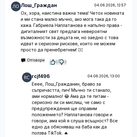
Лош_Граждан
04.06.2026, 12:57
Ох, хора, наистина важна тема! Четох новината
и ми стана малко мъчно, ако мога така да го
кажа. Габриела Наплатанова е напълно права -
дигиталният свят предлага невероятни
възможности за децата ни, но заедно с това
идват и сериозни рискове, които не можем
просто да пренебрегнем! 🤦‍♂️
Отговори
0
0
rcjf496
04.06.2026, 13:00
Ееее, Лош_Гражданин, браво за
съпричастта, пич! Мъчно ти станало,
ами нормално! 😂 Ама да те питам -
сериозно ли си мислиш, че само с
предупреждения ще оправим
положението? Наплатанова говори и
говори, ама кой я слуша всъщност? Все
едно да обясняваш на баба как да
ползва TikTok. 🔥