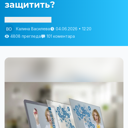
защитить?
Изслушай статията
Калина Василева
04.06.2026 • 12:20
4808 прегледа
101 коментара