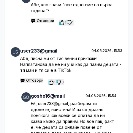
Абе, кво значи "все едно сме на първа
година"?
Отговори
1
1
user233@gmail
04.06.2026, 15:53
Абе, писна ми от тия вечни приказки!
Наплатанова да не ни учи как да пазим децата -
тя май и тя си е в TikTok
Отговори
1
0
gosho16@mail
04.06.2026, 15:54
Ей, user233@gmail, разберам ти
ядовете, наистина! И аз се дразня
понякога как всеки се опитва да ни
казва какво да правим. Но все пак, факт
е, че децата са онлайн повече от