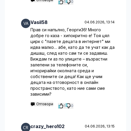
1
0
Vasil58
04.06.2026, 13:14
Прав си напълно, Георги36! Много
добре го каза - хипокритно е! Тоя цял
цирк с "пазете децата в интернет" ми
идва малко… абе, като да те учат как да
дишаш, след като сам ти се задавиш.
Виждам ги аз по улиците – възрастни
залепени за телефоните си,
игнорирайки околната среда и
собствените си деца! Как ще учим
децата на отговорност в онлайн
пространството, като ние сами сме
зависими?
Отговори
1
0
crazy_hero102
04.06.2026, 13:15