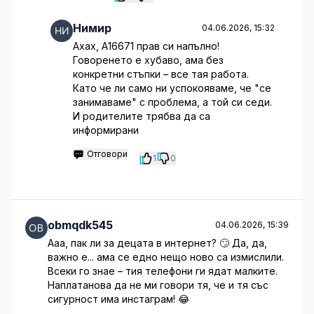
Нимир
04.06.2026, 15:32
Ахах, A16671 прав си напълно!
Говоренето е хубаво, ама без
конкретни стъпки – все тая работа.
Като че ли само ни успокояваме, че "се
занимаваме" с проблема, а той си седи.
И родителите трябва да са
информирани
Отговори
1
0
obmqdk545
04.06.2026, 15:39
Ааа, пак ли за децата в интернет? 🙄 Да, да,
важно е... ама се едно нещо ново са измислили.
Всеки го знае – тия телефони ги ядат малките.
Наплатанова да не ми говори тя, че и тя със
сигурност има инстаграм! 😂