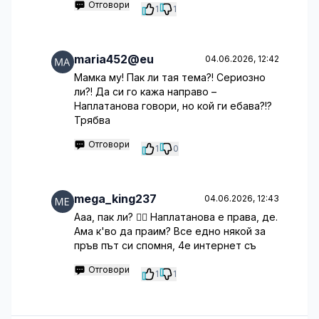
Отговори
1
1
maria452@eu
04.06.2026, 12:42
Мамка му! Пак ли тая тема?! Сериозно
ли?! Да си го кажа направо –
Наплатанова говори, но кой ги ебава?!?
Трябва
Отговори
1
0
mega_king237
04.06.2026, 12:43
Ааа, пак ли? 🤦‍♀️ Наплатанова е права, де.
Ама к'во да праим? Все едно някой за
пръв път си спомня, 4е интернет съ
Отговори
1
1