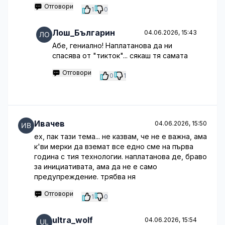
Отговори
1
0
Лош_Българин
04.06.2026, 15:43
Абе, гениално! Наплатанова да ни
спасява от "тикток"... сякаш тя самата
Отговори
0
1
Ивачев
04.06.2026, 15:50
ех, пак тази тема... не казвам, че не е важна, ама
к'ви мерки да вземат все едно сме на първа
година с тия технологии. наплатанова де, браво
за инициативата, ама да не е само
предупреждение. трябва ня
Отговори
1
0
ultra_wolf
04.06.2026, 15:54