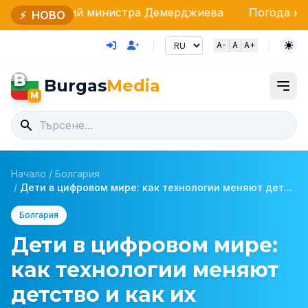
й министра Демерджиева
Погода на 11 августа: С
⚡
НОВО
A-
A
A+
B
Burgas
Media
M
Начало
/
Болгария
/
Дети в цифровом мире: как технологии меняют дет...
Болгария
Дети в цифровом мире:
как технологии меняют
детство и как их