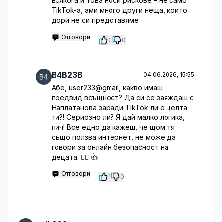
всякога и това носи рискове – не само
TikTok-а, ами много други неща, които
дори не си представяме
Отговори
0
0
B4B23B
04.06.2026, 15:55
Абе, user233@gmail, какво имаш
предвид всъщност? Да си се заяждаш с
Наплатанова заради TikTok ли е целта
ти?! Сериозно ли? Я дай малко логика,
пич! Все едно да кажеш, че щом тя
също ползва интернет, не може да
говори за онлайн безопасност на
децата. 🤦‍♂️ 👍
Отговори
1
0