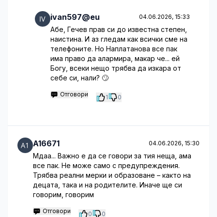
ivan597@eu
04.06.2026, 15:33
Абе, Гечев прав си до известна степен,
наистина. И аз гледам как всички сме на
телефоните. Но Наплатанова все пак
има право да алармира, макар че... ей
Богу, всеки нещо трябва да изкара от
себе си, нали? 🙄
Отговори
1
0
A16671
04.06.2026, 15:30
Мдаа... Важно е да се говори за тия неща, ама
все пак. Не може само с предупреждения.
Трябва реални мерки и образоване – както на
децата, така и на родителите. Иначе ще си
говорим, говорим
Отговори
0
0