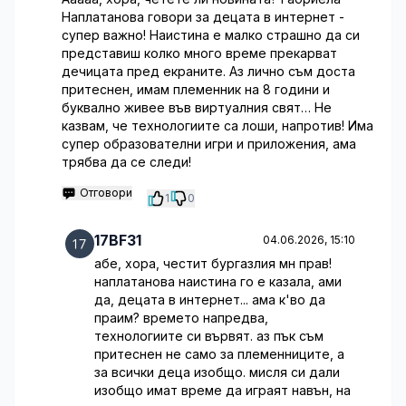
Наплатанова говори за децата в интернет -
супер важно! Наистина е малко страшно да си
представиш колко много време прекарват
дечицата пред екраните. Аз лично съм доста
притеснен, имам племенник на 8 години и
буквално живее във виртуалния свят… Не
казвам, че технологиите са лоши, напротив! Има
супер образователни игри и приложения, ама
трябва да се следи!
Отговори
1
0
17BF31
04.06.2026, 15:10
абе, хора, честит бургазлия мн прав!
наплатанова наистина го е казала, ами
да, децата в интернет... ама к'во да
праим? времето напредва,
технологиите си вървят. аз пък съм
притеснен не само за племенниците, а
за всички деца изобщо. мисля си дали
изобщо имат време да играят навън, на