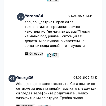
Yordan84
04.06.2026, 13:14
абе, лош_патриот, прав си за
технологиите – променят всичко
наистина! но "не чак пък драма"?! мисля,
че малко подценяваш ситуацията!
децата ни са буквално изложени на
всякакви неща онлайн - от глупости
Отговори
1
0
Georgi36
04.06.2026, 13:12
Абе, да, верно казаха колегите. Сега всички се
сетихме за децата онлайн, ама като гледам как
си гледат телефоните родителите... малко
хипокритно ми се струва. Трябва първо
Отговори