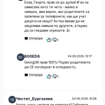
Ехаа, Георги, прав си до дупка! И аз се
замислих като те чета - малко е
смяшно, ама верно, ако родителите са
залепени за телефоните, как ще учат
децата на нещо? Аз пък викам да не
хвърляме камъни по другите, а първо
да си гледаме огрехите. 👍
Отговори
1
0
B00ED6
04.06.2026, 13:17
Georgi36 прав 100%! Първо родителите
да СЕ погледнат в огледалото,
Отговори
1
0
Честит_Бургазлия
04.06.2026, 15:08
Ааааа, хора, четете ли новината? Габриела