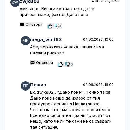
zwjk802
04.06.2026, 15:59
Ами, ясно. Винаги има за какво да се
притесняваме, факт е. Дано поне
Отговори
1
0
mega_wolf63
04.06.2026, 16:00
Абе, верно каза човека... винаги има
някакви рискове
Отговори
1
0
Пешко
04.06.2026, 16:00
Ех, zwjk802... "Дано поне"... Точно така!
Дано поне нещо да излезе от тия
предупреждения на Наплатанова.
Честно казано, малко ми е съмнително.
Все едно се опитват да ни "спасят" от
нещо, като че ли те сами не са създали
тая ситуация.