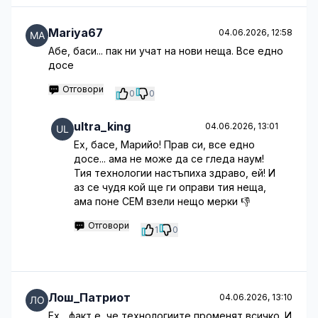
Mariya67
04.06.2026, 12:58
Абе, баси... пак ни учат на нови неща. Все едно
досе
Отговори
0
0
ultra_king
04.06.2026, 13:01
Ех, басе, Марийо! Прав си, все едно
досе... ама не може да се гледа наум!
Тия технологии настъпиха здраво, ей! И
аз се чудя кой ще ги оправи тия неща,
ама поне СЕМ взели нещо мерки 👎
Отговори
1
0
Лош_Патриот
04.06.2026, 13:10
Ех... факт е, че технологиите променят всичко. И