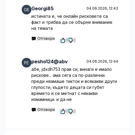
Georgi85
04.06.2026, 12:43
истината е, че онлайн рисковете са
факт и трябва да се обърне внимание
на темата
Отговори
1
0
pesho124@abv
04.06.2026, 12:44
абе, jdxdh753 прав си, винаги е имало
рискове... ама сега са по-различни.
преди няамаше тикток и всякакви други
глупости, където децата си губят
времето и се метнат с някакви
измамници. и да не
Отговори
1
0