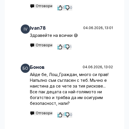
Отговори
1
0
Ivan78
04.06.2026, 13:01
Здравейте на всички 😅
Отговори
1
1
Бонов
04.06.2026, 13:02
Айде бе, Лош_Граждан, много си прав!
Напълно съм съгласен с теб. Мъчно е
наистина да се чете за тия рискове...
Все пак децата са най-голямото ни
богатство и трябва да им осигурим
безопасност, нали?
Отговори
1
0