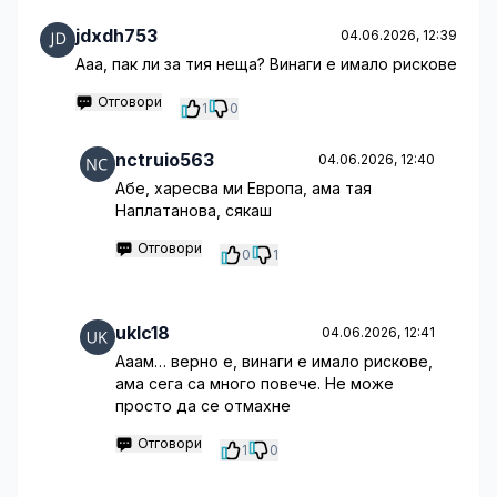
jdxdh753
04.06.2026, 12:39
Ааа, пак ли за тия неща? Винаги е имало рискове
Отговори
1
0
nctruio563
04.06.2026, 12:40
Абе, харесва ми Европа, ама тая
Наплатанова, сякаш
Отговори
0
1
uklc18
04.06.2026, 12:41
Ааам… верно е, винаги е имало рискове,
ама сега са много повече. Не може
просто да се отмахне
Отговори
1
0