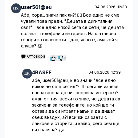
user561@eu
04.06.2026, 12:38
Абе, хора... значи пак ли?! 🤦‍♂️ Все едно не сме
чували това преди. "Децата в дигиталния
свят"... все едно някой сега се сети, че децата
ползват телефони и интернет. Наплатанова
говори за опасности - даа, ясно е, ама кой я
слуша? 👏
Отговори
1
0
4BA9EF
04.06.2026, 12:39
абе, user561@eu, к'во значи "все едно
никой не се е сетил"? 🤦‍♀️ сега ли излезе
наплатанова да ни говори за интернет?
аман от тия! всеки го знае, че децата са
закачени за телефоните. но кой ще ги
остави да си играят навън и да дишат
свеж въздух, а?! всички са заети с
лайкове и сторита. и какво, сега сем ще
ни спасява? да