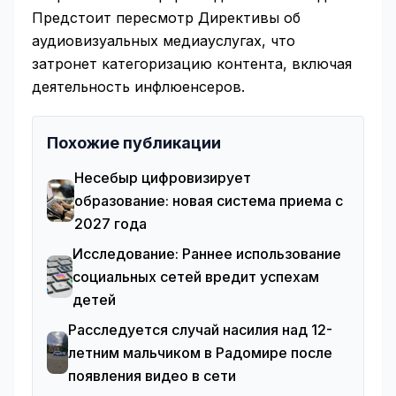
Предстоит пересмотр Директивы об
аудиовизуальных медиауслугах, что
затронет категоризацию контента, включая
деятельность инфлюенсеров.
Похожие публикации
Несебыр цифровизирует
образование: новая система приема с
2027 года
Исследование: Раннее использование
социальных сетей вредит успехам
детей
Расследуется случай насилия над 12-
летним мальчиком в Радомире после
появления видео в сети