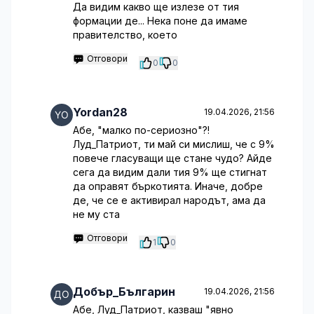
Да видим какво ще излезе от тия
формации де... Нека поне да имаме
правителство, което
Отговори
0
0
Yordan28
19.04.2026, 21:56
Абе, "малко по-сериозно"?!
Луд_Патриот, ти май си мислиш, че с 9%
повече гласуващи ще стане чудо? Айде
сега да видим дали тия 9% ще стигнат
да оправят бъркотията. Иначе, добре
де, че се е активирал народът, ама да
не му ста
Отговори
1
0
Добър_Българин
19.04.2026, 21:56
Абе, Луд_Патриот, казваш "явно