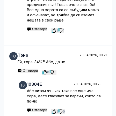
предишния път! Това вече е знак, бе!
Все едно хората са се събудили малко
и осъзнават, че трябва да си вземат
нещата в свои ръце
Отговори
1
1
Тоно
20.04.2026, 00:21
Ей, хора! 34%?! Абе, да не
Отговори
0
0
10304E
20.04.2026, 00:23
Абе питам аз – как така все още има
хора, дето гласуват за партии, които са
по-ло
Отговори
1
0