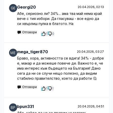
Georgi20
20.04.2026, 02:13
Абе, сериозно ли? 34%... ама тва май нема край
вече с тия избори. Да гласуваш - все едно да
си хвърлиш пулка в блатото. На
Отговори
1
0
mega_tiger870
20.04.2026, 03:27
Браво, хора, активността се вдига! 34% - добре
е, макар и да можеше повече де. Важното е, че
има интерес към бъдещето на България! Дано
сега да ни се случи нещо полезно, да видим
стабилно правителство, което да работи 🤔
Отговори
1
1
bpun331
20.04.2026, 04:51
Абе, хайде да не се правим на големи