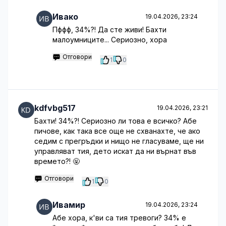
Ивако
19.04.2026, 23:24
Пффф, 34%?! Да сте живи! Бахти
малоумниците... Сериозно, хора
Отговори
1
0
kdfvbg517
19.04.2026, 23:21
Бахти! 34%?! Сериозно ли това е всичко? Абе
пичове, как така все още не схванахте, че ако
седим с прегръдки и нищо не гласуваме, ще ни
управляват тия, дето искат да ни върнат във
времето?! 🤬
Отговори
1
0
Ивамир
19.04.2026, 23:24
Абе хора, к'ви са тия тревоги? 34% е