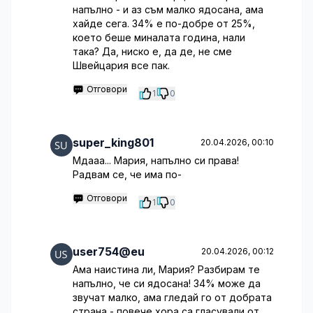
напълно - и аз съм малко ядосана, ама
хайде сега. 34% е по-добре от 25%,
което беше миналата година, нали
така? Да, ниско е, да де, не сме
Швейцария все пак.
Отговори
1
0
super_king801
20.04.2026, 00:10
Мдааа... Мария, напълно си права!
Радвам се, че има по-
Отговори
1
0
user754@eu
20.04.2026, 00:12
Ама наистина ли, Мария? Разбирам те
напълно, че си ядосана! 34% може да
звучат малко, ама гледай го от добрата
страна - повече хора са гласували от