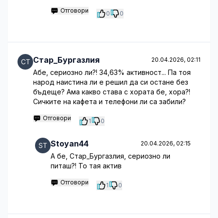
Отговори
0
0
Стар_Бургазлия
20.04.2026, 02:11
Абе, сериозно ли?! 34,63% активност... Па тоя
народ наистина ли е решил да си остане без
бъдеще? Ама какво става с хората бе, хора?!
Сичките на кафета и телефони ли са забили?
Отговори
1
0
Stoyan44
20.04.2026, 02:15
А бе, Стар_Бургазлия, сериозно ли
питаш?! То тая актив
Отговори
1
0