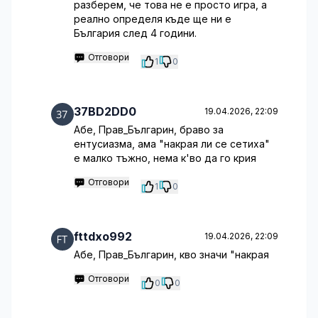
разберем, че това не е просто игра, а
реално определя къде ще ни е
България след 4 години.
Отговори
1
0
37BD2DD0
19.04.2026, 22:09
Абе, Прав_Българин, браво за
ентусиазма, ама "накрая ли се сетиха"
е малко тъжно, нема к'во да го крия
Отговори
1
0
fttdxo992
19.04.2026, 22:09
Абе, Прав_Българин, кво значи "накрая
Отговори
0
0