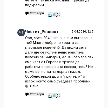
че 34% пак не са мнозина... трябва да
подкрепим
Отговори
1
0
Честит_Реалист
19.04.2026, 22:51
Ооо, srwau204, напълно съм съгласен с
теб! Много добре че хората са
гласувале повече! 🥳 Да видим сега
дали ще се получи нещо наистина
полезно за България, а? Защото все пак
сме част от Европа и трябва да
работим в правилната посока, нали? Не
може вечно да ни дърпат назад...
Особено някои други "приятели" от
изток, които само създават проблеми.
😠 Дано
Отговори
1
0