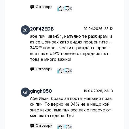
Отговори
1
0
20F42EDB
19.04.2026, 23:12
абе пич, иван54, напълно те разбирам! и
аз се шокирах като видях процентите –
34%?! ноооо... честит граждан е прав –
все пак е с 9% повече от предния път.
това е много важно!
Отговори
1
0
gingh950
19.04.2026, 23:13
Абе Иван, браво за поста! Напълно прав
си пич. То верно че 34% не е нещо кой
знае какво, ама пък все пак е повече от
миналата година. Тря
Отговори
1
0