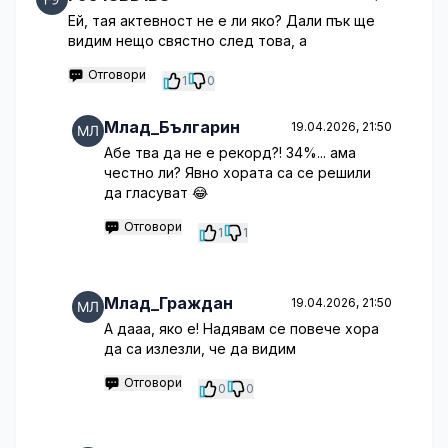
Ей, тая актевност не е ли яко? Дали пък ще
видим нещо свястно след това, а
Отговори
1
0
Млад_Българин
19.04.2026, 21:50
Абе тва да не е рекорд?! 34%... ама
честно ли? Явно хората са се решили
да гласуват 😂
Отговори
1
1
Млад_Граждан
19.04.2026, 21:50
А дааа, яко е! Надявам се повече хора
да са излезли, че да видим
Отговори
0
0