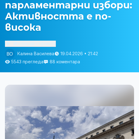
парламентарни избори:
Активността е по-
висока
Изслушай статията
Калина Василева
19.04.2026 • 21:42
5543 прегледа
88 коментара