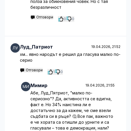
полза за обикновения човек. Но с тая
безразличност
Отговори
0
0
Луд_Патриот
19.04.2026, 21:52
хм... явно народът е решил да гласува малко по-
серио
Отговори
1
0
Мимир
19.04.2026, 21:55
Абе, Луд_Пятриот, "малко по-
сериозно"? Да, активността се вдигна,
факт е. Но 34% наистина ли е
достатъчно за да кажем, че сме взели
съдбата си в ръце? 🤔 Все пак, важното
е че хората са отишли до урните и са
гласували – това е демокрация, нали?