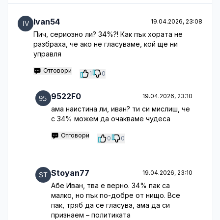
Ivan54
19.04.2026, 23:08
Пич, сериозно ли? 34%?! Как пък хората не
разбраха, че ако не гласуваме, кой ще ни
управля
Отговори
1
0
9522F0
19.04.2026, 23:10
ама наистина ли, иван? ти си мислиш, че
с 34% можем да очакваме чудеса
Отговори
0
0
Stoyan77
19.04.2026, 23:10
Абе Иван, тва е верно. 34% пак са
малко, но пък по-добре от нищо. Все
пак, тряб да се гласува, ама да си
признаем – политиката