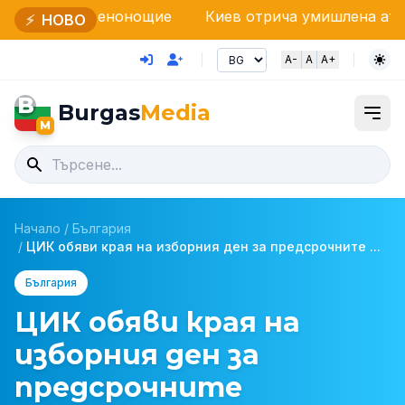
енонощие
Киев отрича умишлена атака с дрон в Бъ
⚡
НОВО
A-
A
A+
B
Burgas
Media
M
Начало
/
България
/
ЦИК обяви края на изборния ден за предсрочните ...
България
ЦИК обяви края на
изборния ден за
предсрочните