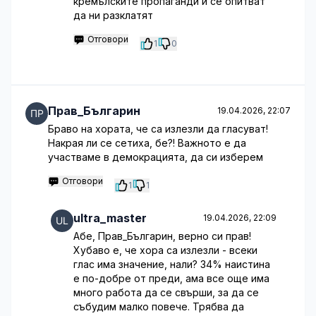
кремълските пропаганди и се опитват
да ни разклатят
Отговори
1
0
Прав_Българин
19.04.2026, 22:07
Браво на хората, че са излезли да гласуват!
Накрая ли се сетиха, бе?! Важното е да
участваме в демокрацията, да си изберем
Отговори
1
1
ultra_master
19.04.2026, 22:09
Абе, Прав_Българин, верно си прав!
Хубаво е, че хора са излезли - всеки
глас има значение, нали? 34% наистина
е по-добре от преди, ама все още има
много работа да се свърши, за да се
събудим малко повече. Трябва да