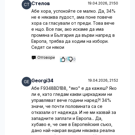
Стелов
19.04.2026, 21:50
Абе хора, успокойте се малко. Да, 34%
не е някаква лудост, ама поне повече
хора са гласували от преди. Това вече
е нщо. Все пак, ако искаме да има
промяна и България да върви напред в
Европа, трябва да ходим на избори.
Седят си някои
Отговори
1
0
Georgi34
19.04.2026, 21:52
Абе F9348BD1B8, "яко" е да кажеш? Яко
ли е, като гледам какви циркаджии ни
управляват вече години наред?! 34%
значи, че почти половината са се
отказали от надежда. И не ми казвай за
западните заплати и Европа... Да,
хубаво е, че сме в Европейския съюз,
дано най-накрая видим някаква реална