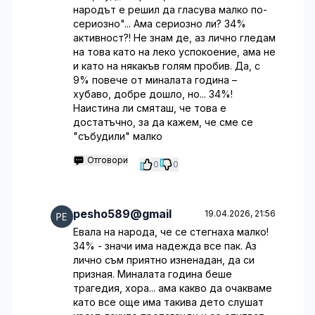
народът е решил да гласува малко по-
сериозно"... Ама сериозно ли? 34%
активност?! Не знам де, аз лично гледам
на това като на леко успокоение, ама не
и като на някакъв голям пробив. Да, с
9% повече от миналата година –
хубаво, добре дошло, но... 34%!
Наистина ли смяташ, че това е
достатъчно, за да кажем, че сме се
"събудили" малко
Отговори
0
0
pesho589@gmail
19.04.2026, 21:56
Евала на народа, че се стегнаха малко!
34% - значи има надежда все пак. Аз
лично съм приятно изненадан, да си
призная. Миналата година беше
трагедия, хора... ама какво да очакваме
като все още има такива дето слушат