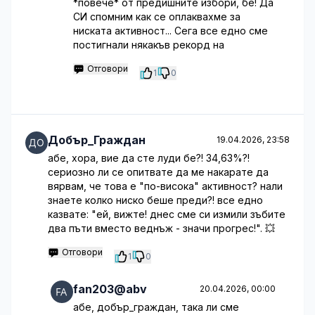
*повече* от предишните избори, бе! Да
СИ спомним как се оплаквахме за
ниската активност... Сега все едно сме
постигнали някакъв рекорд на
Отговори
1
0
Добър_Граждан
19.04.2026, 23:58
абе, хора, вие да сте луди бе?! 34,63%?!
сериозно ли се опитвате да ме накарате да
вярвам, че това е "по-висока" активност? нали
знаете колко ниско беше преди?! все едно
казвате: "ей, вижте! днес сме си измили зъбите
два пъти вместо веднъж - значи прогрес!". 💥
Отговори
1
0
fan203@abv
20.04.2026, 00:00
абе, добър_граждан, така ли сме