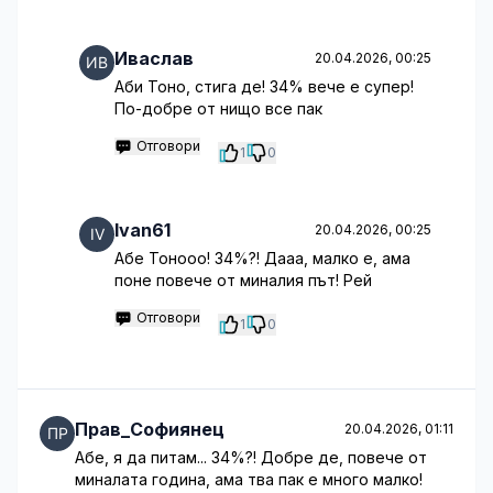
Иваслав
20.04.2026, 00:25
Аби Тоно, стига де! 34% вече е супер!
По-добре от нищо все пак
Отговори
1
0
Ivan61
20.04.2026, 00:25
Абе Тонооо! 34%?! Дааа, малко е, ама
поне повече от миналия път! Рей
Отговори
1
0
Прав_Софиянец
20.04.2026, 01:11
Абе, я да питам... 34%?! Добре де, повече от
миналата година, ама тва пак е много малко!