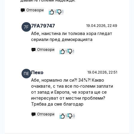
Отговори
1
1
7FA79747
19.04.2026, 22:49
Абе, наистина ли толкова хора гледат
сериали пред демокрацията
Отговори
1
1
Пеко
19.04.2026, 22:51
Абе, нормално ли си?! 34%?! Какво
очаквате, с тиа все по-големи заплати
от запад и Европа, че хората ще се
интересуват от местни проблеми?
Трябва да сме благодар
Отговори
1
0