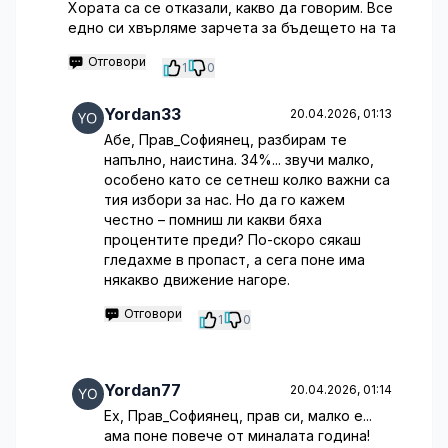
Хората са се отказали, какво да говорим. Все
едно си хвърляме зарчета за бъдещето на та
Отговори
1
0
Yordan33
20.04.2026, 01:13
Абе, Прав_Софиянец, разбирам те
напълно, наистина. 34%... звучи малко,
особено като се сетнеш колко важни са
тия избори за нас. Но да го кажем
честно – помниш ли какви бяха
процентите преди? По-скоро сякаш
гледахме в пропаст, а сега поне има
някакво движение нагоре.
Отговори
1
0
Yordan77
20.04.2026, 01:14
Ех, Прав_Софиянец, прав си, малко е...
ама поне повече от миналата година!