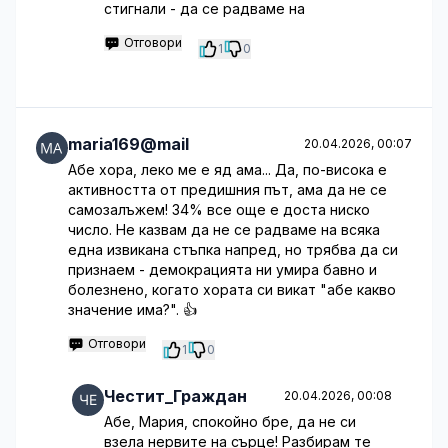
стигнали - да се радваме на
Отговори
1
0
maria169@mail
20.04.2026, 00:07
Абе хора, леко ме е яд ама... Да, по-висока е
активността от предишния път, ама да не се
самозалъжем! 34% все още е доста ниско
число. Не казвам да не се радваме на всяка
една извикана стъпка напред, но трябва да си
признаем - демокрацията ни умира бавно и
болезнено, когато хората си викат "абе какво
значение има?". 👍
Отговори
1
0
Честит_Граждан
20.04.2026, 00:08
Абе, Мария, спокойно бре, да не си
взела нервите на сърце! Разбирам те