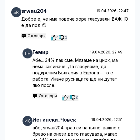
srwau204
19.04.2026, 22:47
Добре е, че има повече хора гласували! ВАЖНО
е да под 🙄
Отговори
1
0
Гемир
19.04.2026, 22:49
Абе... 34% пак сме. Мязаме на цирк, ма
нема как иначе. Да гласуваме, да
подкрепим България в Европа – то е
работа. Иначе руснаците ще ни дупат
яко после.
Отговори
1
0
Истински_Човек
19.04.2026, 22:51
абе, srwau204 прав си напълно! важно е.
браво на онези дето гласуваха, макар