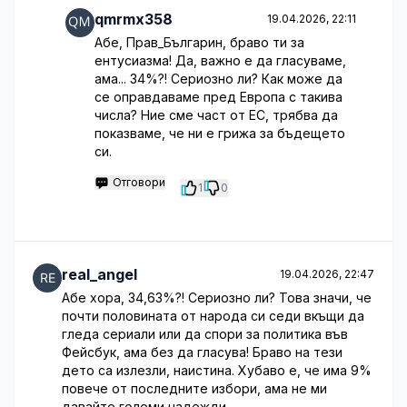
qmrmx358
19.04.2026, 22:11
Абе, Прав_Българин, браво ти за
ентусиазма! Да, важно е да гласуваме,
ама... 34%?! Сериозно ли? Как може да
се оправдаваме пред Европа с такива
числа? Ние сме част от ЕС, трябва да
показваме, че ни е грижа за бъдещето
си.
Отговори
1
0
real_angel
19.04.2026, 22:47
Абе хора, 34,63%?! Сериозно ли? Това значи, че
почти половината от народа си седи вкъщи да
гледа сериали или да спори за политика във
Фейсбук, ама без да гласува! Браво на тези
дето са излезли, наистина. Хубаво е, че има 9%
повече от последните избори, ама не ми
давайте големи надежди.