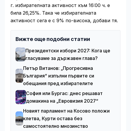
г. избирателната активност към 16:00 ч. е
била 26,25%. Така че избирателната
активност сега е с 9% по-висока, добави тя.
Вижте още подобни статии
Президентски избори 2027: Кога ще
гласуваме за държавен глава?
Петър Витанов: „Прогресивна
България“ изпълни първите си
обещания пред избирателите
София или Бургас: днес решават
домакина на „Евровизия 2027“
Новият парламент на Косово положи
клетва, Курти остава без
самостоятелно мнозинство