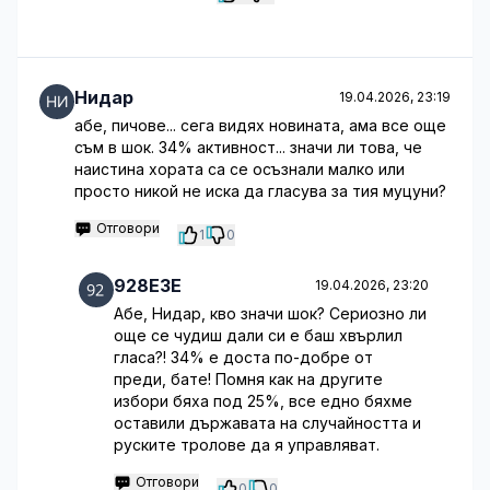
Нидар
19.04.2026, 23:19
абе, пичове... сега видях новината, ама все още
съм в шок. 34% активност... значи ли това, че
наистина хората са се осъзнали малко или
просто никой не иска да гласува за тия муцуни?
Отговори
1
0
928E3E
19.04.2026, 23:20
Абе, Нидар, кво значи шок? Сериозно ли
още се чудиш дали си е баш хвърлил
гласа?! 34% е доста по-добре от
преди, бате! Помня как на другите
избори бяха под 25%, все едно бяхме
оставили държавата на случайността и
руските тролове да я управляват.
Отговори
0
0